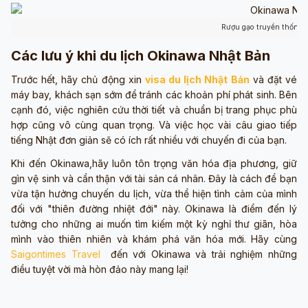
Rượu gạo truyền thống 
Các lưu ý khi du lịch Okinawa Nhật Bản
Trước hết, hãy chủ động xin
visa du lịch Nhật Bản
và đặt vé
máy bay, khách sạn sớm để tránh các khoản phí phát sinh. Bên
cạnh đó, việc nghiên cứu thời tiết và chuẩn bị trang phục phù
hợp cũng vô cùng quan trọng. Và việc học vài câu giao tiếp
tiếng Nhật đơn giản sẽ có ích rất nhiều với chuyến đi của bạn.
Khi đến Okinawa,hãy luôn tôn trọng văn hóa địa phương, giữ
gìn vệ sinh và cẩn thận với tài sản cá nhân. Đây là cách để bạn
vừa tận hưởng chuyến du lịch, vừa thể hiện tình cảm của mình
đối với "thiên đường nhiệt đới" này. Okinawa là điểm đến lý
tưởng cho những ai muốn tìm kiếm một kỳ nghỉ thư giãn, hòa
mình vào thiên nhiên và khám phá văn hóa mới. Hãy cùng
Saigontimes Travel
đến với Okinawa và trải nghiệm những
điều tuyệt vời mà hòn đảo này mang lại!