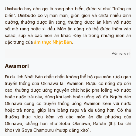
Umibudo hay còn gọi là rong nho biển, được ví như "trứng cá
biển". Umibudo có vị mặn mặn, giòn giòn và chứa nhiều dinh
dưỡng, thường được ăn sống, thường được ăn kèm với nước
sốt mè rang hoặc xì dầu. Món ăn cũng có thể được thêm vào
salad, súp và các món ăn khác. Đây là trong những món ăn
đặc trưng của
ẩm thực Nhật Bản
.
Món rong nho b
Awamori
Đi du lịch Nhật Bản chắc chắn không thể bỏ qua món rượu gạo
truyền thống của Okinawa là Awamori. Rượu có nồng độ cồn
cao, thường được uống nguyên chất hoặc pha loãng với nước
hoặc nước trái cây, dùng khi lạnh hoặc uống với đá. Người dân
Okinawa cũng có truyền thống uống Awamori kèm với nước
hoặc trà nóng, giúp làm loãng rượu và dễ uống hơn. Có thể
thưởng thức rượu kèm với các món ăn địa phương của
Okinawa, chẳng hạn như Soba Okinawa, Rafute (thịt ba chỉ
kho) và Goya Champuru (mướp đắng xào).