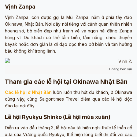
Vịnh Zanpa
Vịnh Zanpa, còn được gọi là Mũi Zanpa, nằm ở phía tây đảo
Okinawa, Nhật Bản. Nơi đây nổi tiếng với cảnh quan thiên nhiên
hoang sơ, bờ biển đẹp như tranh vẽ và ngọn hải đăng Zanpa
hùng vĩ. Du khách có thể tắm biển, tắm nắng, chèo thuyền
kayak hoặc đơn giản là đi dạo dọc theo bờ biển và tận hưởng
bầu không khí trong lành.
Hoàng hôn vịnh 
Tham gia các lễ hội tại Okinawa Nhật Bản
Các lễ hội ở Nhật Bản
luôn luôn thu hút du khách, ở Okinawa
cũng vậy, cùng Saigontimes Travel điểm qua các lễ hội độc
đáo tại nơi đây.
Lễ hội Ryukyu Shinko (Lễ hội mùa xuân)
Diễn ra vào đầu tháng 3, lễ hội này tái hiện nghi thức tế thần cổ
xưa của Vương quốc Ryukyu, thể hiện lòng biết ơn đối với các