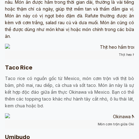
nâu. Món ăn được hầm trong thời gian dài, thường là vài tiếng
hoặc thậm chí cả ngày, giúp thịt mềm tan và thấm đẫm gia vị.
Món ăn này có vị ngọt béo đậm đà. Rafute thường được ăn
kèm với cơm trắng, salad rau củ và dưa muối. Món ăn cũng có
thể được dùng như món khai vị hoặc món chính trong các bữa
ăn.
Thịt heo hầ
Taco Rice
Taco rice có nguồn gốc từ Mexico, món cơm trộn với thịt bò
băm, phô mai, rau diếp, cà chua và sốt taco. Món ăn này là sự
kết hợp độc đáo giữa ẩm thực Okinawa và Mexico. Bạn có thể
thêm các topping taco khác như hành tây cắt nhỏ, ô liu thái lát,
kem chua hoặc bơ.
Món cơm trộn giữa Okina
Umibudo