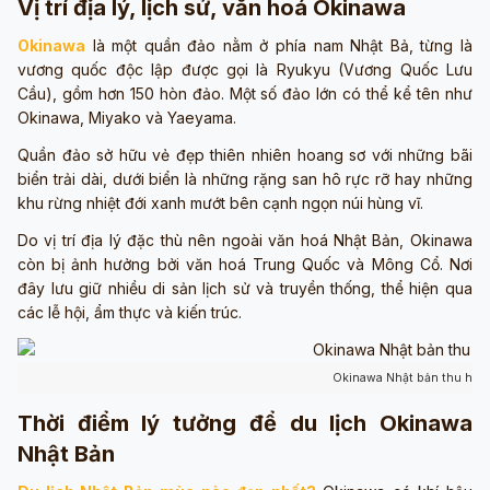
Vị trí địa lý, lịch sử, văn hoá Okinawa
Okinawa
là một quần đảo nằm ở phía nam Nhật Bả, từng là
vương quốc độc lập được gọi là Ryukyu (Vương Quốc Lưu
Cầu), gồm hơn 150 hòn đảo. Một số đảo lớn có thể kể tên như
Okinawa, Miyako và Yaeyama.
Quần đảo sở hữu vẻ đẹp thiên nhiên hoang sơ với những bãi
biển trải dài, dưới biển là những rặng san hô rực rỡ hay những
khu rừng nhiệt đới xanh mướt bên cạnh ngọn núi hùng vĩ.
Do vị trí địa lý đặc thù nên ngoài văn hoá Nhật Bản, Okinawa
còn bị ảnh hưởng bởi văn hoá Trung Quốc và Mông Cổ. Nơi
đây lưu giữ nhiều di sản lịch sử và truyền thống, thể hiện qua
các lễ hội, ẩm thực và kiến trúc.
Okinawa Nhật bản thu hút 
Thời điểm lý tưởng để du lịch Okinawa
Nhật Bản