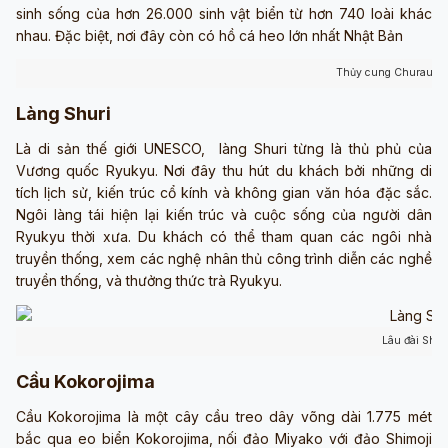
sinh sống của hơn 26.000 sinh vật biển từ hơn 740 loài khác
nhau. Đặc biệt, nơi đây còn có hồ cá heo lớn nhất Nhật Bản
Thủy cung Churaumi
Làng Shuri
Là di sản thế giới UNESCO, làng Shuri từng là thủ phủ của
Vương quốc Ryukyu. Nơi đây thu hút du khách bởi những di
tích lịch sử, kiến trúc cổ kính và không gian văn hóa đặc sắc.
Ngôi làng tái hiện lại kiến trúc và cuộc sống của người dân
Ryukyu thời xưa. Du khách có thể tham quan các ngôi nhà
truyền thống, xem các nghệ nhân thủ công trình diễn các nghề
truyền thống, và thưởng thức trà Ryukyu.
Lâu đài Shur
Cầu Kokorojima
Cầu Kokorojima là một cây cầu treo dây võng dài 1.775 mét
bắc qua eo biển Kokorojima, nối đảo Miyako với đảo Shimoji