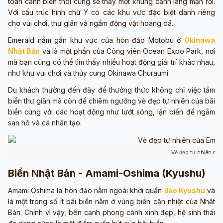
toàn cảnh biển thôi cũng sẽ thấy một khung cảnh lãng mạn rồi.
Với cấu trúc hình chữ Y có các khu vực đặc biệt dành riêng
cho vui chơi, thư giãn và ngắm động vật hoang dã.
​​Emerald nằm gần khu vực của hòn đảo Motobu ở
Okinawa
Nhật Bản
và là một phần của Công viên Ocean Expo Park, nơi
mà bạn cũng có thể tìm thấy nhiều hoạt động giải trí khác nhau,
như khu vui chơi và thủy cung Okinawa Churaumi.
Du khách thường đến đây để thưởng thức không chỉ việc tắm
biển thư giãn mà còn để chiêm ngưỡng vẻ đẹp tự nhiên của bãi
biển cùng với các hoạt động như lướt sóng, lặn biển để ngắm
san hô và cá nhân tạo.
Vẻ đẹp tự nhiên của
Biển Nhật Bản - Amami-Oshima (Kyushu)
Amami Oshima là hòn đảo nằm ngoài khơi quần
đảo Kyushu
và
là một trong số ít bãi biển nằm ở vùng biển cận nhiệt của Nhật
Bản. Chính vì vậy, bên cạnh phong cảnh xinh đẹp, hệ sinh thái