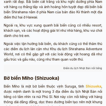
xanh rất đẹp. Bãi biển cát trắng và khu nghỉ dưỡng phía Nam
với hàng cọ thẳng tắp và ánh hoàng hôn tuyệt đẹp đã biến bãi
biển Shirahama nằm ở phía Nam của bán đảo Kii thành một địa
điểm thứ hai ở Haiwaii.
Ngoài ra, khu vực xung quanh bãi biển cũng có nhiều resort,
khách sạn, và các hoạt động giải trí như nhà hàng, khu vui chơi
dành cho trẻ em.
Ngoài việc tận hưởng bãi biển, du khách cũng có thể thăm thú
các điểm du lịch lân cận như Khu du lịch Shirahama Adventure
World, nơi có thể gặp gỡ với các loài động vật hoang dã như
gấu trúc và gấu nâu, cũng như tham quan vườn thú.
Điểm du lịch Nhật Bản nổi tiếng tạ
Bờ biển Miho (Shizuoka)
Biển Miho là một bờ biển thuộc vịnh Suruga, tỉnh
Shizuoka
,
được mệnh danh là một trong 3 địa điểm du lịch Nhật Bản nổi
tiếng có tầm nhìn ra núi Phú Sĩ. Nơi này còn nổi tiếng với hàng
thông dài đằng đẵng, dọc theo đường biển tạo nên một khung