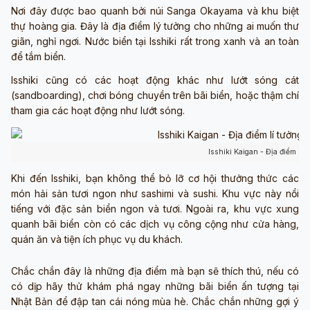
Nơi đây được bao quanh bởi núi Sanga Okayama và khu biệt
thự hoàng gia. Đây là địa điểm lý tưởng cho những ai muốn thư
giãn, nghỉ ngơi. Nước biển tại Isshiki rất trong xanh và an toàn
để tắm biển.
Isshiki cũng có các hoạt động khác như lướt sóng cát
(sandboarding), chơi bóng chuyền trên bãi biển, hoặc thậm chí
tham gia các hoạt động như lướt sóng.
Isshiki Kaigan - Địa điểm lí 
Khi đến Isshiki, bạn không thể bỏ lỡ cơ hội thưởng thức các
món hải sản tươi ngon như sashimi và sushi. Khu vực này nổi
tiếng với đặc sản biển ngon và tươi. Ngoài ra, khu vực xung
quanh bãi biển còn có các dịch vụ công cộng như cửa hàng,
quán ăn và tiện ích phục vụ du khách.
Chắc chắn đây là những địa điểm mà bạn sẽ thích thú, nếu có
có dịp hãy thử khám phá ngay những bãi biển ấn tượng tại
Nhật Bản để đập tan cái nóng mùa hè. Chắc chắn những gợi ý