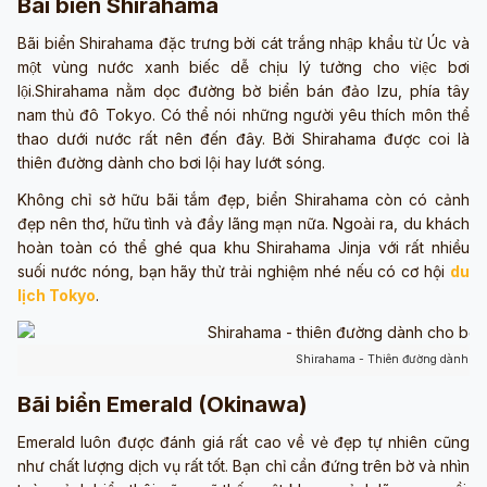
Bãi biển Shirahama
Bãi biển Shirahama đặc trưng bởi cát trắng nhập khẩu từ Úc và
một vùng nước xanh biếc dễ chịu lý tưởng cho việc bơi
lội.Shirahama nằm dọc đường bờ biển bán đảo Izu, phía tây
nam thủ đô Tokyo. Có thể nói những người yêu thích môn thể
thao dưới nước rất nên đến đây. Bởi Shirahama được coi là
thiên đường dành cho bơi lội hay lướt sóng.
Không chỉ sở hữu bãi tắm đẹp, biển Shirahama còn có cảnh
đẹp nên thơ, hữu tình và đầy lãng mạn nữa. Ngoài ra, du khách
hoàn toàn có thể ghé qua khu Shirahama Jinja với rất nhiều
suối nước nóng, bạn hãy thử trải nghiệm nhé nếu có cơ hội
du
lịch Tokyo
.
Shirahama - Thiên đường dành cho 
Bãi biển Emerald (Okinawa)
Emerald luôn được đánh giá rất cao về vẻ đẹp tự nhiên cũng
như chất lượng dịch vụ rất tốt. Bạn chỉ cần đứng trên bờ và nhìn