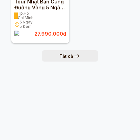
Tour Nhật Bản Cung
Đường Vàng 5 Ngày
5 Đêm Từ Tp Hcm
Tp.Hồ
Chí Minh
Bay Vietjet Air
5
Ngày
5
Đêm
27.990.000
đ
Tất cả