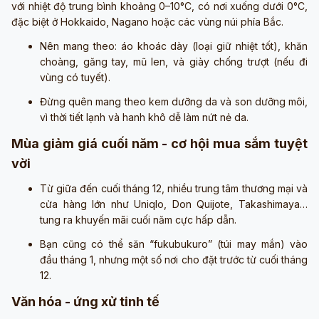
với nhiệt độ trung bình khoảng 0–10°C, có nơi xuống dưới 0°C,
đặc biệt ở Hokkaido, Nagano hoặc các vùng núi phía Bắc.
Nên mang theo: áo khoác dày (loại giữ nhiệt tốt), khăn
choàng, găng tay, mũ len, và giày chống trượt (nếu đi
vùng có tuyết).
Đừng quên mang theo kem dưỡng da và son dưỡng môi,
vì thời tiết lạnh và hanh khô dễ làm nứt nẻ da.
Mùa giảm giá cuối năm - cơ hội mua sắm tuyệt
vời
Từ giữa đến cuối tháng 12, nhiều trung tâm thương mại và
cửa hàng lớn như Uniqlo, Don Quijote, Takashimaya…
tung ra khuyến mãi cuối năm cực hấp dẫn.
Bạn cũng có thể săn “fukubukuro” (túi may mắn) vào
đầu tháng 1, nhưng một số nơi cho đặt trước từ cuối tháng
12.
Văn hóa - ứng xử tinh tế