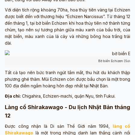
Với diện tích rộng khoảng 70ha, hoa thủy tiên vàng tại Echizen
được biết đến với thương hiệu “Echizen Narcissus”. Từ tháng 12
đến tháng 1, tại bờ biển Echizen khi hoa thủy tiên nở thành từng
chùm, tạo nên sự tương phản giữa màu xanh của bầu trời, của
mặt biển, màu xanh của lá cây và những bông hoa trắng trải
dài.
Bờ biển Echizen (Sưu tầ
Tất cả tạo nên bức tranh ngút tầm mắt, thu hút du khách thập
phương ghé thăm. Mũi Echizen còn được bầu chọn là một trong
100 địa điểm ngắm hoàng hôn đẹp nhất tại Nhật Bản.
Địa chỉ:
Chigahira, Echizen-machi, quận Nyu, tỉnh Fukui.
Làng cổ Shirakawago - Du lịch Nhật Bản tháng
12
Được công nhận là Di sản Thế Giới năm 1994,
làng cổ
Shirakawago
là một trong những danh lam thắng cảnh nổi