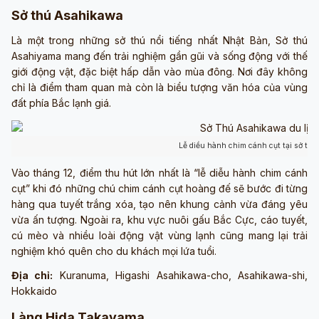
Sở thú Asahikawa
Là một trong những sở thú nổi tiếng nhất Nhật Bản, Sở thú
Asahiyama mang đến trải nghiệm gần gũi và sống động với thế
giới động vật, đặc biệt hấp dẫn vào mùa đông. Nơi đây không
chỉ là điểm tham quan mà còn là biểu tượng văn hóa của vùng
đất phía Bắc lạnh giá.
Lễ diều hành chim cánh cụt tại sở th
Vào tháng 12, điểm thu hút lớn nhất là “lễ diễu hành chim cánh
cụt” khi đó những chú chim cánh cụt hoàng đế sẽ bước đi từng
hàng qua tuyết trắng xóa, tạo nên khung cảnh vừa đáng yêu
vừa ấn tượng. Ngoài ra, khu vực nuôi gấu Bắc Cực, cáo tuyết,
cú mèo và nhiều loài động vật vùng lạnh cũng mang lại trải
nghiệm khó quên cho du khách mọi lứa tuổi.
Địa chỉ:
Kuranuma, Higashi Asahikawa-cho, Asahikawa-shi,
Hokkaido
Làng Hida Takayama