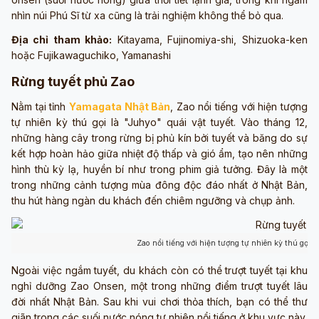
nhìn núi Phú Sĩ từ xa cũng là trải nghiệm không thể bỏ qua.
Địa chỉ tham khảo:
Kitayama, Fujinomiya-shi, Shizuoka-ken
hoặc Fujikawaguchiko, Yamanashi
Rừng tuyết phủ Zao
Nằm tại tỉnh
Yamagata Nhật Bản
, Zao nổi tiếng với hiện tượng
tự nhiên kỳ thú gọi là "Juhyo" quái vật tuyết. Vào tháng 12,
những hàng cây trong rừng bị phủ kín bởi tuyết và băng do sự
kết hợp hoàn hảo giữa nhiệt độ thấp và gió ẩm, tạo nên những
hình thù kỳ lạ, huyền bí như trong phim giả tưởng. Đây là một
trong những cảnh tượng mùa đông độc đáo nhất ở Nhật Bản,
thu hút hàng ngàn du khách đến chiêm ngưỡng và chụp ảnh.
Zao nổi tiếng với hiện tượng tự nhiên kỳ thú gọi l
Ngoài việc ngắm tuyết, du khách còn có thể trượt tuyết tại khu
nghỉ dưỡng Zao Onsen, một trong những điểm trượt tuyết lâu
đời nhất Nhật Bản. Sau khi vui chơi thỏa thích, bạn có thể thư
giãn trong các suối nước nóng tự nhiên nổi tiếng ở khu vực này.