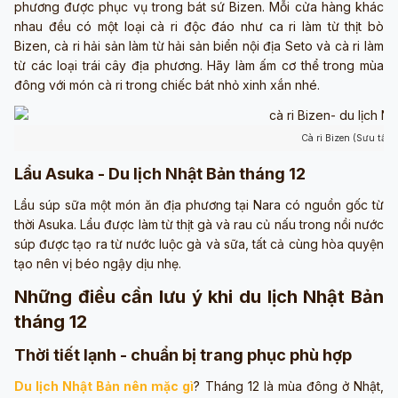
phương được phục vụ trong bát sứ Bizen. Mỗi cửa hàng khác
nhau đều có một loại cà ri độc đáo như ca ri làm từ thịt bò
Bizen, cà ri hải sản làm từ hải sản biển nội địa Seto và cà ri làm
từ các loại trái cây địa phương. Hãy làm ấm cơ thể trong mùa
đông với món cà ri trong chiếc bát nhỏ xinh xắn nhé.
Cà ri Bizen (Sưu tầm:
Lẩu Asuka - Du lịch Nhật Bản tháng 12
Lẩu súp sữa một món ăn địa phương tại Nara có nguồn gốc từ
thời Asuka. Lẩu được làm từ thịt gà và rau củ nấu trong nồi nước
súp được tạo ra từ nước luộc gà và sữa, tất cả cùng hòa quyện
tạo nên vị béo ngậy dịu nhẹ.
Những điều cần lưu ý khi du lịch Nhật Bản
tháng 12
Thời tiết lạnh - chuẩn bị trang phục phù hợp
Du lịch Nhật Bản nên mặc gì
? Tháng 12 là mùa đông ở Nhật,