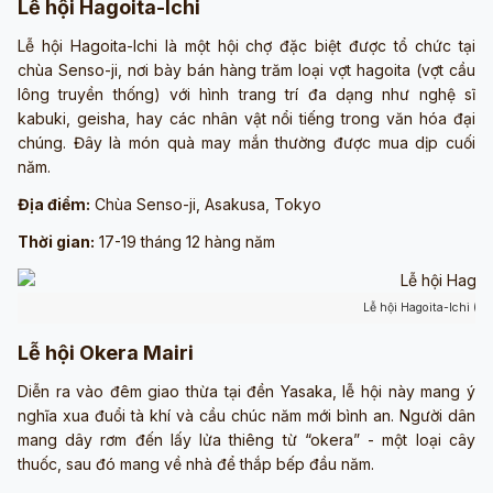
Lễ hội Hagoita-Ichi
Lễ hội Hagoita-Ichi là một hội chợ đặc biệt được tổ chức tại
chùa Senso-ji, nơi bày bán hàng trăm loại vợt hagoita (vợt cầu
lông truyền thống) với hình trang trí đa dạng như nghệ sĩ
kabuki, geisha, hay các nhân vật nổi tiếng trong văn hóa đại
chúng. Đây là món quà may mắn thường được mua dịp cuối
năm.
Địa điểm:
Chùa Senso-ji, Asakusa, Tokyo
Thời gian:
17-19 tháng 12 hàng năm
Lễ hội Hagoita-Ichi (ả
Lễ hội Okera Mairi
Diễn ra vào đêm giao thừa tại đền Yasaka, lễ hội này mang ý
nghĩa xua đuổi tà khí và cầu chúc năm mới bình an. Người dân
mang dây rơm đến lấy lửa thiêng từ “okera” - một loại cây
thuốc, sau đó mang về nhà để thắp bếp đầu năm.