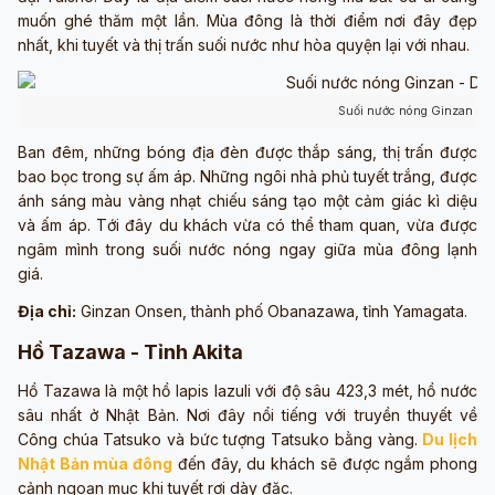
muốn ghé thăm một lần. Mùa đông là thời điểm nơi đây đẹp
nhất, khi tuyết và thị trấn suối nước như hòa quyện lại với nhau.
Suối nước nóng Ginzan (Sưu
Ban đêm, những bóng địa đèn được thắp sáng, thị trấn được
bao bọc trong sự ấm áp. Những ngôi nhà phủ tuyết trắng, được
ánh sáng màu vàng nhạt chiếu sáng tạo một cảm giác kì diệu
và ấm áp. Tới đây du khách vừa có thể tham quan, vừa được
ngâm mình trong suối nước nóng ngay giữa mùa đông lạnh
giá.
Địa chỉ:
Ginzan Onsen, thành phố Obanazawa, tỉnh Yamagata.
Hồ Tazawa - Tỉnh Akita
Hồ Tazawa là một hồ lapis lazuli với độ sâu 423,3 mét, hồ nước
sâu nhất ở Nhật Bản. Nơi đây nổi tiếng với truyền thuyết về
Công chúa Tatsuko và bức tượng Tatsuko bằng vàng.
Du lịch
Nhật Bản mùa đông
đến đây, du khách sẽ được ngắm phong
cảnh ngoạn mục khi tuyết rơi dày đặc.