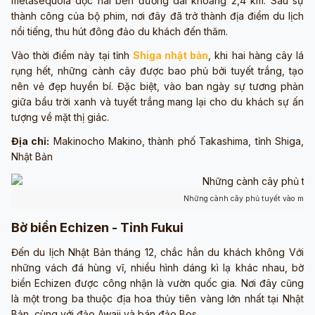
metasequoia dọc hai bên đường dài khoảng 2,4 km. Sau sự
thành công của bộ phim, nơi đây đã trở thành địa điểm du lịch
nổi tiếng, thu hút đông đảo du khách đến thăm.
Vào thời điểm này tại tỉnh
Shiga nhật bản
, khi hai hàng cây lá
rụng hết, những cành cây được bao phủ bởi tuyết trắng, tạo
nên vẻ đẹp huyền bí. Đặc biệt, vào ban ngày sự tương phản
giữa bầu trời xanh và tuyết trắng mang lại cho du khách sự ấn
tượng về mặt thị giác.
Địa chỉ:
Makinocho Makino, thành phố Takashima, tỉnh Shiga,
Nhật Bản
Những cành cây phủ tuyết vào mùa đ
Bờ biển Echizen - Tỉnh Fukui
Đến du lịch Nhật Bản tháng 12, chắc hẳn du khách không Với
những vách đá hùng vĩ, nhiều hình dáng kì lạ khác nhau, bờ
biển Echizen được công nhận là vườn quốc gia. Nơi đây cũng
là một trong ba thuộc địa hoa thủy tiên vàng lớn nhất tại Nhật
Bản, cùng với đảo Awaji và bán đảo Bos.