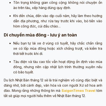
Tôn trọng không gian công cộng: không nói chuyện ồn
ào trên tàu, xếp hàng đúng quy định.
Khi đến chùa, đền vào dịp cuối năm, hãy làm theo hướng
dẫn địa phương, như rửa tay trước khi vào, bỏ tiền vào
hòm công đức, cúi đầu chào…
Di chuyển mùa đông - lưu ý an toàn
Nếu bạn tự lái xe ở vùng có tuyết, hãy chắc chắn rằng
xe có lốp mùa đông hoặc xích chống trượt, và kiểm tra
thời tiết trước khi đi.
Tàu điện và tàu cao tốc vẫn hoạt động ổn định vào mùa
đông, nhưng nên cập nhật lịch trình thường xuyên nếu
có bão tuyết.
Du lịch Nhật Bản tháng 12 sẽ là trải nghiệm vô cùng đặc biệt và
đáng nhớ, bởi cảnh đẹp, văn hóa và con người Xứ sở hoa anh
đào. Mong rằng những thông tin mà
SaigonTimes Travel
tóm
tắt sẽ giúp mọi người hiểu thêm về Nhật Bản tháng 12.