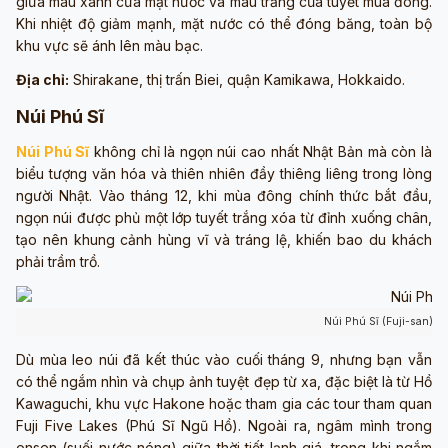
giữa màu xanh cửa mặt nước và màu trắng của tuyết mùa đông.
Khi nhiệt độ giảm mạnh, mặt nước có thể đóng băng, toàn bộ
khu vực sẽ ánh lên màu bạc.
Địa chỉ:
Shirakane, thị trấn Biei, quận Kamikawa, Hokkaido.
Núi Phú Sĩ
Núi Phú Sĩ
không chỉ là ngọn núi cao nhất Nhật Bản mà còn là
biểu tượng văn hóa và thiên nhiên đầy thiêng liêng trong lòng
người Nhật. Vào tháng 12, khi mùa đông chính thức bắt đầu,
ngọn núi được phủ một lớp tuyết trắng xóa từ đỉnh xuống chân,
tạo nên khung cảnh hùng vĩ và tráng lệ, khiến bao du khách
phải trầm trồ.
Núi Phú Sĩ (Fuji-san) (
Dù mùa leo núi đã kết thúc vào cuối tháng 9, nhưng bạn vẫn
có thể ngắm nhìn và chụp ảnh tuyệt đẹp từ xa, đặc biệt là từ Hồ
Kawaguchi, khu vực Hakone hoặc tham gia các tour tham quan
Fuji Five Lakes (Phú Sĩ Ngũ Hồ). Ngoài ra, ngâm mình trong
onsen (suối nước nóng) giữa thời tiết lạnh giá, trong khi ngắm