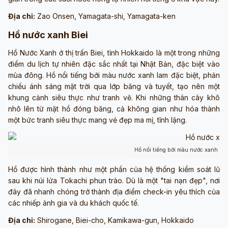
Địa chỉ:
Zao Onsen, Yamagata-shi, Yamagata-ken
Hồ nước xanh Biei
Hồ Nước Xanh ở thị trấn Biei, tỉnh Hokkaido là một trong những
điểm du lịch tự nhiên đặc sắc nhất tại Nhật Bản, đặc biệt vào
mùa đông. Hồ nổi tiếng bởi màu nước xanh lam đặc biệt, phản
chiếu ánh sáng mặt trời qua lớp băng và tuyết, tạo nên một
khung cảnh siêu thực như tranh vẽ. Khi những thân cây khô
nhô lên từ mặt hồ đóng băng, cả không gian như hóa thành
một bức tranh siêu thực mang vẻ đẹp ma mị, tĩnh lặng.
Hồ nổi tiếng bởi màu nước xanh lam
Hồ được hình thành như một phần của hệ thống kiểm soát lũ
sau khi núi lửa Tokachi phun trào. Dù là một "tai nạn đẹp", nơi
đây đã nhanh chóng trở thành địa điểm check-in yêu thích của
các nhiếp ảnh gia và du khách quốc tế.
Địa chỉ:
Shirogane, Biei-cho, Kamikawa-gun, Hokkaido