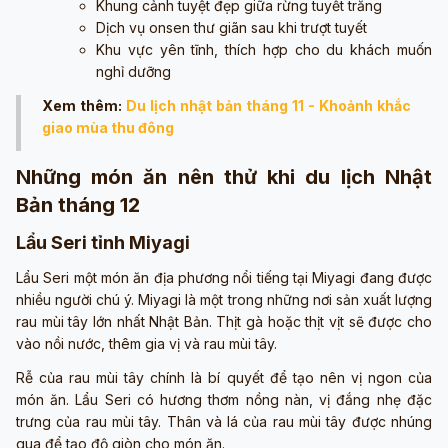
Khung cảnh tuyệt đẹp giữa rừng tuyết trắng
Dịch vụ onsen thư giãn sau khi trượt tuyết
Khu vực yên tĩnh, thích hợp cho du khách muốn
nghỉ dưỡng
Xem thêm:
Du lịch nhật bản tháng 11 - Khoảnh khắc
giao mùa thu đông
Những món ăn nên thử khi du lịch Nhật
Bản tháng 12
Lẩu Seri tỉnh Miyagi
Lẩu Seri một món ăn địa phương nổi tiếng tại Miyagi đang được
nhiều người chú ý. Miyagi là một trong những nơi sản xuất lượng
rau mùi tây lớn nhất Nhật Bản. Thịt gà hoặc thịt vịt sẽ được cho
vào nồi nước, thêm gia vị và rau mùi tây.
Rễ của rau mùi tây chính là bí quyết để tạo nên vị ngon của
món ăn. Lẩu Seri có hương thơm nồng nàn, vị đắng nhẹ đặc
trưng của rau mùi tây. Thân và lá của rau mùi tây được nhúng
qua để tạo độ giòn cho món ăn.