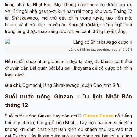
tiếng nhất tại Nhật Bản. Một khung cảnh hoài cổ được tạo ra,
với 114 ngôi nhà gasho-zukuri nằm rải trong khu vực. Tháng 12
tại Shirakawago, mọi thứ đều chìm trong tuyết, tạo nên một
khung cảnh vô cùng huyền ảo. Khi mặt trời lặn, những ngôi nhà
trong làng được thắp sáng rực rỡ trên cánh đồng tuyết trắng.
Làng cổ Shirakawago được bao phủ bởi tuyế
Nếu muốn chụp những bức ảnh đẹp tại đây, du khách có thể di
chuyển đến Đài quan sát Lâu đài Hiroyama để có được cái nhìn
toàn cảnh.
Địa chỉ:
Ogimachi, làng Shirakawago, quận Ono, tỉnh Gifu.
Suối nước nóng Ginzan - Du lịch Nhật Bản
tháng 12
Suối nước nóng Ginzan hay còn gọi là
Ginzan Onsen
nổi tiếng
bởi dãy nhà trọ bằng gỗ kiểu Nhật - Tây dọc hai bên suối. Bầu
không khí đậm chất Nhật Bản kiến du khách như lạc vào thời
đại Taisho. Đây là địa điểm suối nước nóng mà bất cứ ai cũng