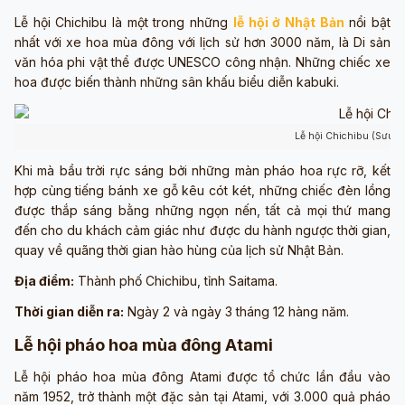
Lễ hội Chichibu là một trong những
lễ hội ở Nhật Bản
nổi bật
nhất với xe hoa mùa đông với lịch sử hơn 3000 năm, là Di sản
văn hóa phi vật thể được UNESCO công nhận. Những chiếc xe
hoa được biến thành những sân khấu biểu diễn kabuki.
Lễ hội Chichibu (Sưu tầ
Khi mà bầu trời rực sáng bởi những màn pháo hoa rực rỡ, kết
hợp cùng tiếng bánh xe gỗ kêu cót két, những chiếc đèn lồng
được thắp sáng bằng những ngọn nến, tất cả mọi thứ mang
đến cho du khách cảm giác như được du hành ngược thời gian,
quay về quãng thời gian hào hùng của lịch sử Nhật Bản.
Địa điểm:
Thành phố Chichibu, tỉnh Saitama.
Thời gian diễn ra:
Ngày 2 và ngày 3 tháng 12 hàng năm.
Lễ hội pháo hoa mùa đông Atami
Lễ hội pháo hoa mùa đông Atami được tổ chức lần đầu vào
năm 1952, trở thành một đặc sản tại Atami, với 3.000 quả pháo