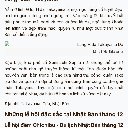
Nằm ở tỉnh Gifu, Hida Takayama là một ngôi làng cổ tuyệt đẹp,
nơi thời gian dường như ngừng trôi. Vào tháng 12, khi tuyết bắt
đầu phủ trắng mái ngói và con đường lát đá, ngôi làng khoác
lên mình vẻ đẹp trầm mặc, quyến rũ như một bức tranh Nhật
Bản cổ điển sống động.
Làng Hida Takayama (ả
Đặc biệt, khu phố cổ Sanmachi Suji là nơi không thể bỏ lỡ:
những ngôi nhà gỗ truyền thống từ thời Edo được bảo tồn
nguyên vẹn, bên trong là các cửa hàng thủ công, quán sake
lâu đời và quán ăn địa phương ấm cúng. Bạn cũng có thể ghé
thăm Takayama Jinya một dinh thự chính quyền cổ duy nhất
còn tồn tại ở Nhật, để hiểu rõ hơn về lịch sử vùng đất này.
Địa chỉ:
Takayama, Gifu, Nhật Bản
Những lễ hội đặc sắc tại Nhật Bản tháng 12
Lễ hội đêm Chichibu - Du lịch Nhật Bản tháng 12