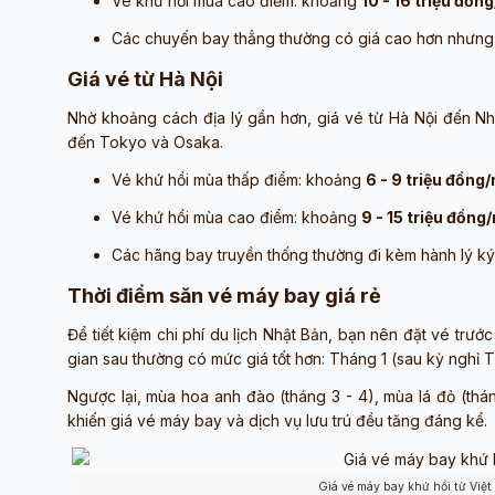
Vé khứ hồi mùa cao điểm: khoảng
10 - 16 triệu đồn
Các chuyến bay thẳng thường có giá cao hơn nhưng gi
Giá vé từ Hà Nội
Nhờ khoảng cách địa lý gần hơn, giá vé từ Hà Nội đến Nh
đến Tokyo và Osaka.
Vé khứ hồi mùa thấp điểm: khoảng
6 - 9 triệu đồng
Vé khứ hồi mùa cao điểm: khoảng
9 - 15 triệu đồng
Các hãng bay truyền thống thường đi kèm hành lý ký 
Thời điểm săn vé máy bay giá rẻ
Để tiết kiệm chi phí du lịch Nhật Bản, bạn nên đặt vé trướ
gian sau thường có mức giá tốt hơn: Tháng 1 (sau kỳ nghỉ Tế
Ngược lại, mùa hoa anh đào (tháng 3 - 4), mùa lá đỏ (thá
khiến giá vé máy bay và dịch vụ lưu trú đều tăng đáng kể.
Giá vé máy bay khứ hồi từ Việt