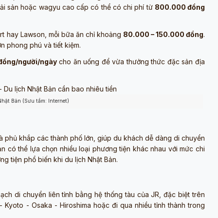
ải sản hoặc wagyu cao cấp có thể có chi phí từ
800.000 đồng
art hay Lawson, mỗi bữa ăn chỉ khoảng
80.000 – 150.000 đồng
.
n phong phú và tiết kiệm.
đồng/người/ngày
cho ăn uống để vừa thưởng thức đặc sản địa
Nhật Bản (Sưu tầm: Internet)
à phủ khắp các thành phố lớn, giúp du khách dễ dàng di chuyển
ạn có thể lựa chọn nhiều loại phương tiện khác nhau với mức chi
g tiện phổ biến khi du lịch Nhật Bản.
ạch di chuyển liên tỉnh bằng hệ thống tàu của JR, đặc biệt trên
 Kyoto - Osaka - Hiroshima hoặc đi qua nhiều tỉnh thành trong