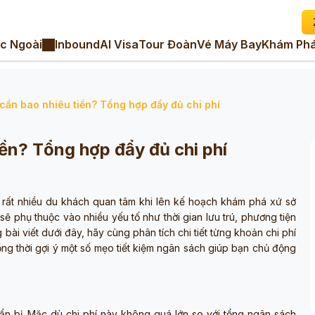
c Ngoài
Inbound
AI Visa
Tour Đoàn
Vé Máy Bay
Khám Phá
 cần bao nhiêu tiền? Tổng hợp đẩy đủ chi phí
iền? Tổng hợp đẩy đủ chi phí
c rất nhiều du khách quan tâm khi lên kế hoạch khám phá xứ sở
sẽ phụ thuộc vào nhiều yếu tố như thời gian lưu trú, phương tiện
bài viết dưới đây, hãy cùng phân tích chi tiết từng khoản chi phí
ồng thời gợi ý một số mẹo tiết kiệm ngân sách giúp bạn chủ động
ẩn bị. Mặc dù chi phí này không quá lớn so với tổng ngân sách