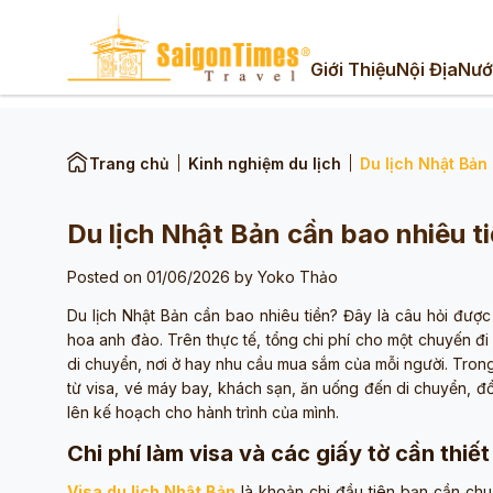
Giới Thiệu
Nội Địa
Nướ
Trang chủ
Kinh nghiệm du lịch
Du lịch Nhật Bản
Du lịch Nhật Bản cần bao nhiêu t
Posted on 01/06/2026 by
Yoko Thảo
Du lịch Nhật Bản cần bao nhiêu tiền? Đây là câu hỏi đượ
hoa anh đào. Trên thực tế, tổng chi phí cho một chuyến đi 
di chuyển, nơi ở hay nhu cầu mua sắm của mỗi người. Trong 
từ visa, vé máy bay, khách sạn, ăn uống đến di chuyển, đ
lên kế hoạch cho hành trình của mình.
Chi phí làm visa và các giấy tờ cần thiết
Visa du lịch Nhật Bản
là khoản chi đầu tiên bạn cần chu