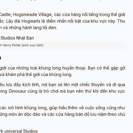
tle, Hogsmeade Village, các cửa hàng nổi tiếng trong thế giới
sắc. Lâu đài Hogwarts là điểm nhấn nổi bật của khu vực này. Thu
h và những hành lang tối đen.
f Harry Potter (ảnh sưu tầm)
n
iới của những loài khủng long huyền thoại. Bạn có thể gặp gỡ
 và khám phá thế giới của khủng long.
iêu lưu đầy kịch tính, nơi bạn sẽ lên một chiếc thuyền và đi qua
ng Dinosaur cũng là trò chơi mà bạn nên thử khi đến khu vực
 các mô hình khủng long, giúp hiểu thêm về cuộc sống cũng như
ững món ăn độc đáo và các cửa hàng bán đồ lưu niệm theo chủ