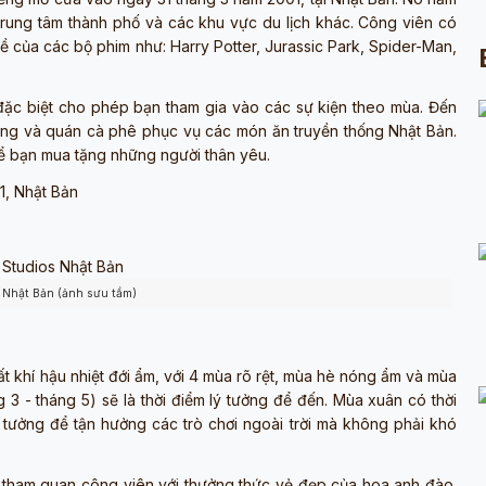
 trung tâm thành phố và các khu vực du lịch khác. Công viên có
đề của các bộ phim như: Harry Potter, Jurassic Park, Spider-Man,
đặc biệt cho phép bạn tham gia vào các sự kiện theo mùa. Đến
àng và quán cà phê phục vụ các món ăn truyền thống Nhật Bản.
ể bạn mua tặng những người thân yêu.
1, Nhật Bản
s Nhật Bản (ảnh sưu tầm)
ất khí hậu nhiệt đới ẩm, với 4 mùa rõ rệt, mùa hè nóng ẩm và mùa
 3 - tháng 5) sẽ là thời điểm lý tưởng để đến. Mùa xuân có thời
lý tưởng để tận hưởng các trò chơi ngoài trời mà không phải khó
 tham quan công viên với thưởng thức vẻ đẹp của hoa anh đào.