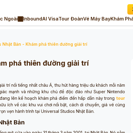
c Ngoài
Inbound
AI Visa
Tour Đoàn
Vé Máy Bay
Khám Phá
s Nhật Bản - Khám phá thiên đường giải trí
m phá thiên đường giải trí
ải trí nổi tiếng nhất châu Á, thu hút hàng triệu du khách mỗi năm
ảm giác mạnh và những khu chủ đề độc đáo như Super Nintendo
n đang lên kế hoạch khám phá điểm đến hấp dẫn này trong
tour
hữu ích về các khu vui chơi nổi bật, cách di chuyển, giá vé cùng
n vẹn hành trình tại Universal Studios Nhật Bản.
 Nhật Bản
 tiếng mở cửa vào ngày 31 tháng 3 năm 2001, tại Nhật Bản. Nó nằm