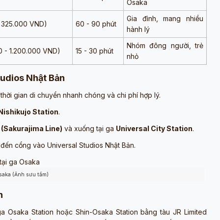
Osaka
Gia đình, mang nhiều
- 325.000 VND)
60 - 90 phút
hành lý
Nhóm đông người, trẻ
0 - 1.200.000 VND)
15 - 30 phút
nhỏ
tudios Nhật Bản
thời gian di chuyển nhanh chóng và chi phí hợp lý.
Nishikujo Station
.
(Sakurajima Line)
và xuống tại ga
Universal City Station
.
ể đến cổng vào Universal Studios Nhật Bản.
Osaka (Ảnh sưu tầm)
n
 Osaka Station hoặc Shin-Osaka Station bằng tàu JR Limited