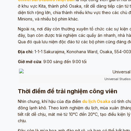
ở khu vực Kita, thành phố Osaka, rất dễ dàng tiếp cận từ
diện tích rộng lớn, chia thành nhiều khu vực theo các chủ 
Minions, và nhiều bộ phim khác.
Ngoài ra, nơi đây còn thường xuyên tổ chức các sự kiện 
đây, bạn còn được trải nghiệm các quầy ăn nhanh, nhà h
Qua đó quà lưu niệm độc đáo từ các bộ phim cũng đáng đ
Địa chỉ:
1-1-1 Sakurajima, Konohana Ward, Osaka, 554-003
Giờ mở cửa
: 9:00 sáng đến 9:00 tối
Universal Studio
Thời điểm để trải nghiệm công viên
Nhìn chung, khí hậu của địa điểm
du lịch Osaka
có tính ch
đông lạnh khô. Theo kinh nghiệm du lịch, mùa xuân (tháng
tiết rất dễ chịu, mát mẻ từ 10°C đến 20°C, tạo điều kiện 
chịu.
Đây còn là mùa hoa anh đào nở rộ, và bạn có thể kết hợp