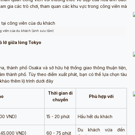
ham gia các trò chơi, tham quan các khu vực trong công viên mà
g viên của du khách (ảnh sưu tầm)
ỏ lỡ giữa lòng Tokyo
na, thành phố Osaka và sở hữu hệ thống giao thông thuận tiện,
m thành phố. Tùy theo điểm xuất phát, bạn có thể lựa chọn tàu
khảo thêm lộ trình dưới đây
Thời gian di
ảo
Phù hợp với
chuyển
000 VND)
15 - 20 phút
Hầu hết du khách
Du khách vừa đến
 245.000 VND)
60 - 75 phút