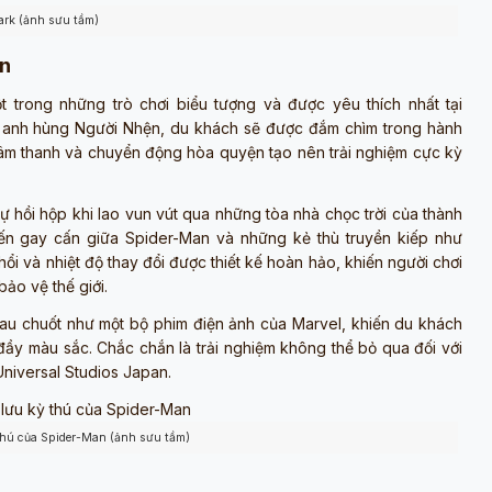
ark (ảnh sưu tầm)
an
ột trong những trò chơi biểu tượng và được yêu thích nhất tại
êu anh hùng Người Nhện, du khách sẽ được đắm chìm trong hành
, âm thanh và chuyển động hòa quyện tạo nên trải nghiệm cực kỳ
 hồi hộp khi lao vun vút qua những tòa nhà chọc trời của thành
iến gay cấn giữa Spider-Man và những kẻ thù truyền kiếp như
ổi và nhiệt độ thay đổi được thiết kế hoàn hảo, khiến người chơi
ảo vệ thế giới.
rau chuốt như một bộ phim điện ảnh của Marvel, khiến du khách
ầy màu sắc. Chắc chắn là trải nghiệm không thể bỏ qua đối với
Universal Studios Japan.
thú của Spider-Man (ảnh sưu tầm)