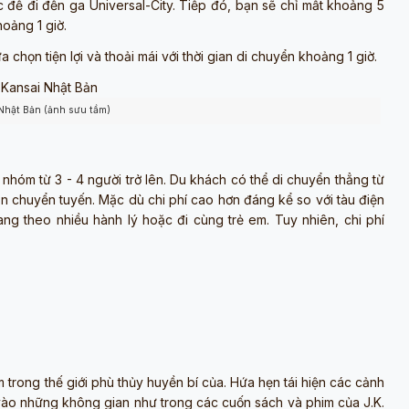
để đi đến ga Universal-City. Tiếp đó, bạn sẽ chỉ mất khoảng 5
hoảng 1 giờ.
a chọn tiện lợi và thoải mái với thời gian di chuyển khoảng 1 giờ.
Nhật Bản (ảnh sưu tầm)
i nhóm từ 3 - 4 người trở lên. Du khách có thể di chuyển thẳng từ
chuyển tuyến. Mặc dù chi phí cao hơn đáng kể so với tàu điện
mang theo nhiều hành lý hoặc đi cùng trẻ em. Tuy nhiên, chi phí
rong thế giới phù thủy huyền bí của. Hứa hẹn tái hiện các cảnh
vào những không gian như trong các cuốn sách và phim của J.K.