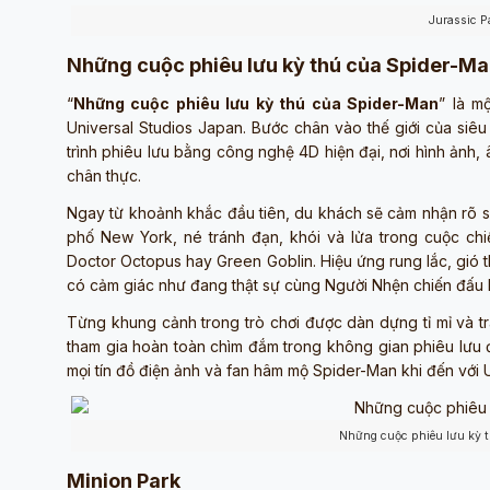
Jurassic P
Những cuộc phiêu lưu kỳ thú của Spider-M
“
Những cuộc phiêu lưu kỳ thú của Spider-Man
” là m
Universal Studios Japan. Bước chân vào thế giới của si
trình phiêu lưu bằng công nghệ 4D hiện đại, nơi hình ảnh
chân thực.
Ngay từ khoảnh khắc đầu tiên, du khách sẽ cảm nhận rõ sự
phố New York, né tránh đạn, khói và lửa trong cuộc ch
Doctor Octopus hay Green Goblin. Hiệu ứng rung lắc, gió th
có cảm giác như đang thật sự cùng Người Nhện chiến đấu b
Từng khung cảnh trong trò chơi được dàn dựng tỉ mỉ và t
tham gia hoàn toàn chìm đắm trong không gian phiêu lưu đ
mọi tín đồ điện ảnh và fan hâm mộ Spider-Man khi đến với 
Những cuộc phiêu lưu kỳ 
Minion Park