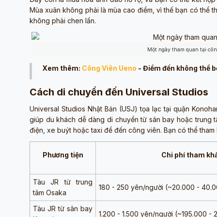
Mùa xuân không phải là mùa cao điểm, vì thế bạn có thể t
không phải chen lấn.
Một ngày tham quan tại côn
Xem thêm:
Công Viên Ueno
- Điểm đến không thể b
Cách di chuyển đến Universal Studios
Universal Studios Nhật Bản (USJ) tọa lạc tại quận Konoha
giúp du khách dễ dàng di chuyển từ sân bay hoặc trung tâ
điện, xe buýt hoặc taxi để đến công viên. Bạn có thể tham 
Phương tiện
Chi phí tham kh
Tàu JR từ trung
180 - 250 yên/người (~20.000 - 40.
tâm Osaka
Tàu JR từ sân bay
1.200 - 1.500 yên/người (~195.000 -