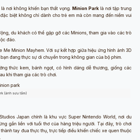
 là nơi không khiến bạn thất vọng.
Minion Park
là nơi tập trung
, đặc biệt không chỉ dành cho trẻ em mà còn mang đến niềm vui
động, du khách có thể gặp gỡ các Minions, tham gia vào các trò
độc đáo.
ble Me Minion Mayhem. Với sự kết hợp giữa hiệu ứng hình ảnh 3D
bạn đang thực sự di chuyển trong không gian của bộ phim.
ưởng thức kem, bánh ngọt, có hình dáng dễ thương, giống các
au khi tham gia các trò chơi.
rk (ảnh sưu tầm)
Studios Japan chính là khu vực Super Nintendo World, nơi du
g gắn liền với tuổi thơ của hàng triệu người. Tại đây, trò chơi
hành tay đua thực thụ, trực tiếp điều khiển chiếc xe quen thuộc
.