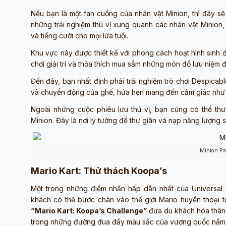
Nếu bạn là một fan cuồng của nhân vật Minion, thì đây sẽ
những trải nghiệm thú vị xung quanh các nhân vật Minion
và tiếng cười cho mọi lứa tuổi.
Khu vực này được thiết kế với phong cách hoạt hình sinh 
chơi giải trí và thỏa thích mua sắm những món đồ lưu niệm 
Đến đây, bạn nhất định phải trải nghiệm trò chơi Despica
và chuyển động của ghế, hứa hẹn mang đến cảm giác như 
Ngoài những cuộc phiêu lưu thú vị, bạn cũng có thể th
Minion. Đây là nơi lý tưởng để thư giãn và nạp năng lượng s
Minion Pa
Mario Kart: Thử thách Koopa’s
Một trong những điểm nhấn hấp dẫn nhất của Universal 
khách có thể bước chân vào thế giới Mario huyền thoại từn
“Mario Kart: Koopa’s Challenge”
đưa du khách hóa thân t
trong những đường đua đầy màu sắc của vương quốc nấm