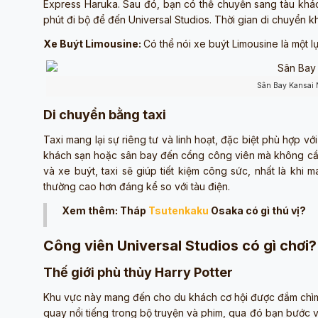
Express Haruka. Sau đó, bạn có thể chuyển sang tàu khác 
phút đi bộ để đến Universal Studios. Thời gian di chuyển k
Xe Buýt Limousine:
Có thể nói xe buýt Limousine là một lự
Sân Bay Kansai 
Di chuyển bằng taxi
Taxi mang lại sự riêng tư và linh hoạt, đặc biệt phù hợp vớ
khách sạn hoặc sân bay đến cổng công viên mà không cần 
và xe buýt, taxi sẽ giúp tiết kiệm công sức, nhất là khi 
thường cao hơn đáng kể so với tàu điện.
Xem thêm: Tháp
Tsutenkaku
Osaka có gì thú vị?
Công viên Universal Studios có gì chơi?
Thế giới phù thủy Harry Potter
Khu vực này mang đến cho du khách cơ hội được đắm chìm t
quay nổi tiếng trong bộ truyện và phim, qua đó bạn bước 