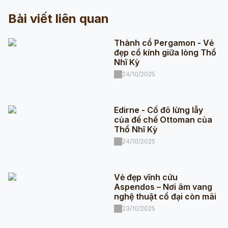
Bài viết liên quan
Thành cổ Pergamon - Vẻ
đẹp cổ kính giữa lòng Thổ
Nhĩ Kỳ
24/10/2025
Edirne - Cố đô lừng lẫy
của đế chế Ottoman của
Thổ Nhĩ Kỳ
24/10/2025
Vẻ đẹp vĩnh cửu
Aspendos – Nơi âm vang
nghệ thuật cổ đại còn mãi
23/10/2025