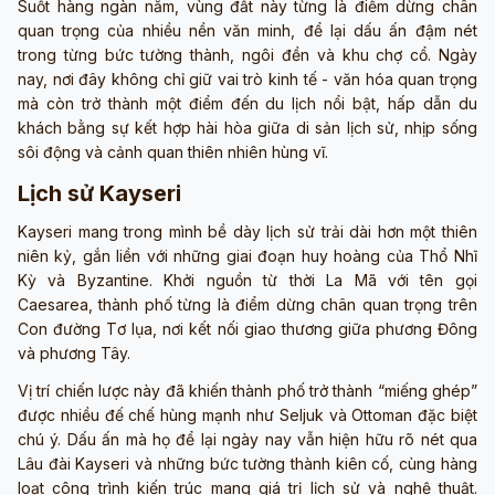
Suốt hàng ngàn năm, vùng đất này từng là điểm dừng chân
quan trọng của nhiều nền văn minh, để lại dấu ấn đậm nét
trong từng bức tường thành, ngôi đền và khu chợ cổ. Ngày
nay, nơi đây không chỉ giữ vai trò kinh tế - văn hóa quan trọng
mà còn trở thành một điểm đến du lịch nổi bật, hấp dẫn du
khách bằng sự kết hợp hài hòa giữa di sản lịch sử, nhịp sống
sôi động và cảnh quan thiên nhiên hùng vĩ.
Lịch sử Kayseri
Kayseri mang trong mình bề dày lịch sử trải dài hơn một thiên
niên kỷ, gắn liền với những giai đoạn huy hoàng của Thổ Nhĩ
Kỳ và Byzantine. Khởi nguồn từ thời La Mã với tên gọi
Caesarea, thành phố từng là điểm dừng chân quan trọng trên
Con đường Tơ lụa, nơi kết nối giao thương giữa phương Đông
và phương Tây.
Vị trí chiến lược này đã khiến thành phố trở thành “miếng ghép”
được nhiều đế chế hùng mạnh như Seljuk và Ottoman đặc biệt
chú ý. Dấu ấn mà họ để lại ngày nay vẫn hiện hữu rõ nét qua
Lâu đài Kayseri và những bức tường thành kiên cố, cùng hàng
loạt công trình kiến trúc mang giá trị lịch sử và nghệ thuật.