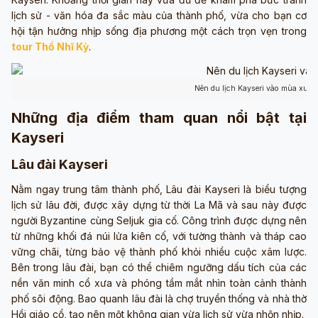
lịch sử - văn hóa đa sắc màu của thành phố, vừa cho bạn cơ
hội tận hưởng nhịp sống địa phương một cách trọn vẹn trong
tour Thổ Nhĩ Kỳ
.
Nên du lịch Kayseri vào mùa xuân
Những địa điểm tham quan nổi bật tại
Kayseri
Lâu đài Kayseri
Nằm ngay trung tâm thành phố, Lâu đài Kayseri là biểu tượng
lịch sử lâu đời, được xây dựng từ thời La Mã và sau này được
người Byzantine cùng Seljuk gia cố. Công trình được dựng nên
từ những khối đá núi lửa kiên cố, với tường thành và tháp cao
vững chãi, từng bảo vệ thành phố khỏi nhiều cuộc xâm lược.
Bên trong lâu đài, bạn có thể chiêm ngưỡng dấu tích của các
nền văn minh cổ xưa và phóng tầm mắt nhìn toàn cảnh thành
phố sôi động. Bao quanh lâu đài là chợ truyền thống và nhà thờ
Hồi giáo cổ, tạo nên một không gian vừa lịch sử vừa nhộn nhịp.