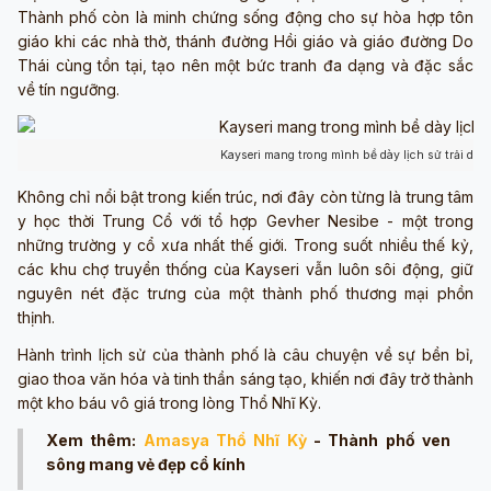
Thành phố còn là minh chứng sống động cho sự hòa hợp tôn
giáo khi các nhà thờ, thánh đường Hồi giáo và giáo đường Do
Thái cùng tồn tại, tạo nên một bức tranh đa dạng và đặc sắc
về tín ngưỡng.
Kayseri mang trong mình bề dày lịch sử trải dài
Không chỉ nổi bật trong kiến trúc, nơi đây còn từng là trung tâm
y học thời Trung Cổ với tổ hợp Gevher Nesibe - một trong
những trường y cổ xưa nhất thế giới. Trong suốt nhiều thế kỷ,
các khu chợ truyền thống của Kayseri vẫn luôn sôi động, giữ
nguyên nét đặc trưng của một thành phố thương mại phồn
thịnh.
Hành trình lịch sử của thành phố là câu chuyện về sự bền bỉ,
giao thoa văn hóa và tinh thần sáng tạo, khiến nơi đây trở thành
một kho báu vô giá trong lòng Thổ Nhĩ Kỳ.
Xem thêm:
Amasya Thổ Nhĩ Kỳ
- Thành phố ven
sông mang vẻ đẹp cổ kính