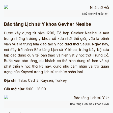
Nhà thờ Hồi giáo lớn (ả
Bảo tàng Lịch sử Y khoa Gevher Nesibe
Được xây dựng từ năm 1206, Tổ hợp Gevher Nesibe là một
trong những trường y khoa cổ xưa nhất thế giới, vừa là bệnh
viện vừa là trung tâm đào tạo y học dưới thời Seljuk. Ngày nay,
nơi đây trở thành Bảo tàng Lịch sử Y khoa, trưng bày bộ sưu
tập các dụng cụ y tế, bản thảo và hiện vật y học thời Trung Cổ.
Bước vào bảo tàng, du khách có thể hình dung rõ hơn về sự
phát triển y học thời kỳ này, cũng như cảm nhận vai trò quan
trọng của Kayseri trong lịch sử tri thức nhân loại.
Địa chỉ:
Talas Cad. 2, Kayseri, Turkey.
Giờ mở cửa:
9:00 - 18:00.
Bảo tàng Lịch sử Y khoa Gevher 