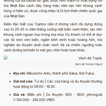
Những cột đá bazan lục giác được hình thành từ hoạt động núi
lửa Nhật Bản cách đây hàng triệu năm tạo nên khung cảnh
hùng vĩ hiếm có, được công nhận là Di tích thiên nhiên quốc gia
của Nhật Bản.
Điểm đặc biệt của Tojinbo nằm ở những vách đá dựng đứng
cao từ 20–25 m đâm thẳng xuống mặt biển xanh thẳm, tạo nên
khung cảnh ngoạn mục trong mọi mùa. Du khách có thể đi dọc
các lối mòn ven biển, ngắm bình minh hoặc hoàng hôn, trải
nghiệm du thuyền dưới chân vách đá và chiêm ngưỡng toàn
cảnh đường bờ biển từ một góc nhìn hoàn toàn khác.
Vách đá Tojinbo (Nguồn:
Địa chỉ:
Mikunicho Anto, thành phố Sakai, tỉnh Fukui.
Giờ mở cửa:
Tự do | Các cửa hàng và du thuyền thường
hoạt động từ 09:00 - 16:30.
Giá vé:
Miễn phí | Du thuyền: 900 - 1800 yên/người
(~140.000 - 295.000 VND)