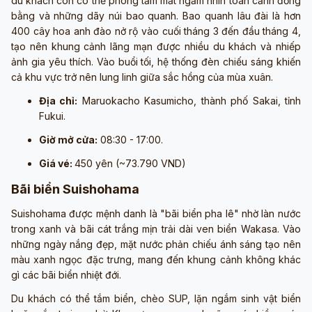
du khách còn có thể phóng tầm mắt ngắm nhìn toàn cảnh đồng
bằng và những dãy núi bao quanh. Bao quanh lâu đài là hơn
400 cây hoa anh đào nở rộ vào cuối tháng 3 đến đầu tháng 4,
tạo nên khung cảnh lãng mạn được nhiều du khách và nhiếp
ảnh gia yêu thích. Vào buổi tối, hệ thống đèn chiếu sáng khiến
cả khu vực trở nên lung linh giữa sắc hồng của mùa xuân.
Địa chỉ:
Maruokacho Kasumicho, thành phố Sakai, tỉnh
Fukui.
Giờ mở cửa:
08:30 - 17:00.
Giá vé:
450 yên (~73.790 VND)
Bãi biển Suishohama
Suishohama được mệnh danh là "bãi biển pha lê" nhờ làn nước
trong xanh và bãi cát trắng mịn trải dài ven biển Wakasa. Vào
những ngày nắng đẹp, mặt nước phản chiếu ánh sáng tạo nên
màu xanh ngọc đặc trưng, mang đến khung cảnh không khác
gì các bãi biển nhiệt đới.
Du khách có thể tắm biển, chèo SUP, lặn ngắm sinh vật biển