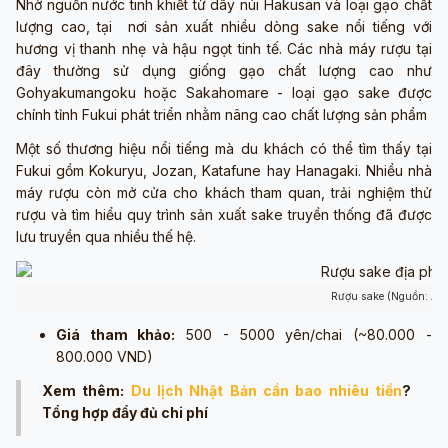
Nhờ nguồn nước tinh khiết từ dãy núi Hakusan và loại gạo chất
lượng cao, tại nơi sản xuất nhiều dòng sake nổi tiếng với
hương vị thanh nhẹ và hậu ngọt tinh tế. Các nhà máy rượu tại
đây thường sử dụng giống gạo chất lượng cao như
Gohyakumangoku hoặc Sakahomare - loại gạo sake được
chính tỉnh Fukui phát triển nhằm nâng cao chất lượng sản phẩm
Một số thương hiệu nổi tiếng mà du khách có thể tìm thấy tại
Fukui gồm Kokuryu, Jozan, Katafune hay Hanagaki. Nhiều nhà
máy rượu còn mở cửa cho khách tham quan, trải nghiệm thử
rượu và tìm hiểu quy trình sản xuất sake truyền thống đã được
lưu truyền qua nhiều thế hệ.
Rượu sake (Nguồn: Ản
Giá tham khảo:
500 - 5000 yên/chai (~80.000 -
800.000 VND)
Xem thêm:
Du lịch Nhật Bản cần bao nhiêu tiền
?
Tổng hợp đẩy đủ chi phí