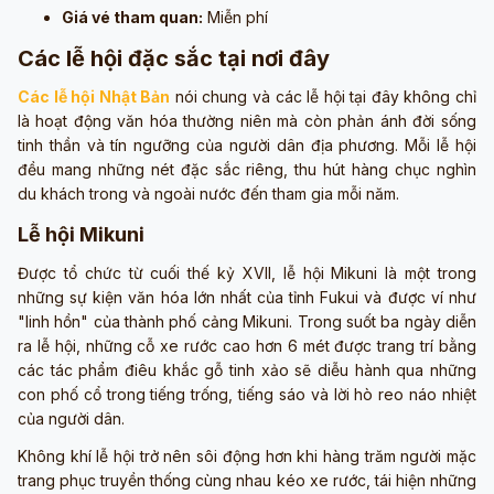
Giá vé tham quan:
Miễn phí
Các lễ hội đặc sắc tại nơi đây
Các lễ hội Nhật Bản
nói chung và các lễ hội tại đây không chỉ
là hoạt động văn hóa thường niên mà còn phản ánh đời sống
tinh thần và tín ngưỡng của người dân địa phương. Mỗi lễ hội
đều mang những nét đặc sắc riêng, thu hút hàng chục nghìn
du khách trong và ngoài nước đến tham gia mỗi năm.
Lễ hội Mikuni
Được tổ chức từ cuối thế kỷ XVII, lễ hội Mikuni là một trong
những sự kiện văn hóa lớn nhất của tỉnh Fukui và được ví như
"linh hồn" của thành phố cảng Mikuni. Trong suốt ba ngày diễn
ra lễ hội, những cỗ xe rước cao hơn 6 mét được trang trí bằng
các tác phẩm điêu khắc gỗ tinh xảo sẽ diễu hành qua những
con phố cổ trong tiếng trống, tiếng sáo và lời hò reo náo nhiệt
của người dân.
Không khí lễ hội trở nên sôi động hơn khi hàng trăm người mặc
trang phục truyền thống cùng nhau kéo xe rước, tái hiện những