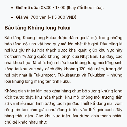
Giờ mở cửa:
08:30 - 17:00 (thay đổi theo mùa).
Giá vé:
700 yên (~115.000 VND)
Bảo tàng Khủng long Fukui
Bảo tàng Khủng long Fukui được đánh giá là một trong những
bảo tàng cổ sinh vật học quy mô lớn nhất thế giới. Đây cũng là
nơi lưu giữ nhiều hóa thạch được khai quật, giúp khu vực này
trở thành "vương quốc khủng long" của Nhật Bản. Tại đây, các
nhà khoa học đã phát hiện nhiều loài khủng long mới từng sinh
sống tại khu vực này cách đây khoảng 120 triệu năm, trong đó
nổi bật nhất là Fukuiraptor, Fukuisaurus và Fukuititan - những
loài khủng long mang tên tỉnh Fukui.
Không gian triển lãm bao gồm hàng chục bộ xương khủng long
kích thước thật, khu hóa thạch, khu mô phỏng môi trường tiền
sử và nhiều màn hình tương tác hiện đại. Thiết kế dạng mái vòm
rộng lớn tạo cảm giác như đang bước vào thế giới cách đây
hàng triệu năm. Các khu vực triển lãm được chia thành nhiều
chủ đề khác nhau như: