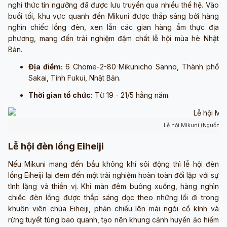
nghi thức tín ngưỡng đã được lưu truyền qua nhiều thế hệ. Vào
buổi tối, khu vực quanh đền Mikuni được thắp sáng bởi hàng
nghìn chiếc lồng đèn, xen lẫn các gian hàng ẩm thực địa
phương, mang đến trải nghiệm đậm chất lễ hội mùa hè Nhật
Bản.
Địa điểm:
6 Chome-2-80 Mikunicho Sanno, Thành phố
Sakai, Tỉnh Fukui, Nhật Bản.
Thời gian tổ chức:
Từ 19 - 21/5 hằng năm.
Lễ hội Mikuni (Nguồn: 
Lễ hội đèn lồng Eiheiji
Nếu Mikuni mang đến bầu không khí sôi động thì lễ hội đèn
lồng Eiheiji lại đem đến một trải nghiệm hoàn toàn đối lập với sự
tĩnh lặng và thiền vị. Khi màn đêm buông xuống, hàng nghìn
chiếc đèn lồng được thắp sáng dọc theo những lối đi trong
khuôn viên chùa Eiheiji, phản chiếu lên mái ngói cổ kính và
rừng tuyết tùng bao quanh, tạo nên khung cảnh huyền ảo hiếm