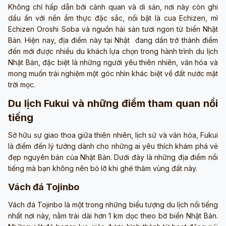
Không chỉ hấp dẫn bởi cảnh quan và di sản, nơi này còn ghi
dấu ấn với nền ẩm thực đặc sắc, nổi bật là cua Echizen, mì
Echizen Oroshi Soba và nguồn hải sản tươi ngon từ biển Nhật
Bản. Hiện nay, địa điểm này tại Nhật đang dần trở thành điểm
đến mới được nhiều du khách lựa chọn trong hành trình du lịch
Nhật Bản, đặc biệt là những người yêu thiên nhiên, văn hóa và
mong muốn trải nghiệm một góc nhìn khác biệt về đất nước mặt
trời mọc.
Du lịch Fukui và những điểm tham quan nổi
tiếng
Sở hữu sự giao thoa giữa thiên nhiên, lịch sử và văn hóa, Fukui
là điểm đến lý tưởng dành cho những ai yêu thích khám phá vẻ
đẹp nguyên bản của Nhật Bản. Dưới đây là những địa điểm nổi
tiếng mà bạn không nên bỏ lỡ khi ghé thăm vùng đất này.
Vách đá Tojinbo
Vách đá Tojinbo là một trong những biểu tượng du lịch nổi tiếng
nhất nơi này, nằm trải dài hơn 1 km dọc theo bờ biển Nhật Bản.