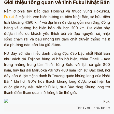
Giới thiệu tổng quan về tỉnh Fukui Nhật Bản
Nằm ở phía tây bắc đảo Honshu và thuộc vùng Hokuriku,
Fukui
là một tỉnh ven biển hướng ra biển Nhật Bản, sở hữu diện
tích khoảng 4.190 km² với địa hình đa dạng gồm núi rừng, đồng
bằng và đường bờ biển kéo dài hơn 200 km. Địa điểm này
được nhiều du khách yêu thích bởi vẻ đẹp nguyên sơ, nhịp
sống chậm rãi và bầu không khí đậm chất truyền thống mà ít
địa phương nào còn lưu giữ được.
Nơi đây sở hữu nhiều danh thắng độc đáo bậc nhất Nhật Bản
như vách đá Tojinbo hùng vĩ bên bờ biển, chùa Eiheiji – một
trong những trung tâm Thiền tông Soto với lịch sử gần 800
năm, hay lâu đài Maruoka với hơn 400 năm lịch sử. Đặc biệt, nơi
đây còn được mệnh danh là "vương quốc khủng long của Nhật
Bản" khi hơn 80% hóa thạch khủng long được phát hiện tại
quốc gia này đều đến từ Fukui, đưa Bảo tàng Khủng long trở
thành điểm tham quan nổi tiếng trên thế giới.
Tỉnh Fukui - Nhật Bản (Ngu