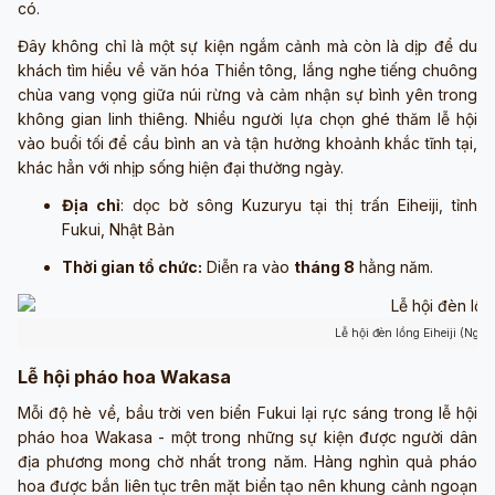
có.
Đây không chỉ là một sự kiện ngắm cảnh mà còn là dịp để du
khách tìm hiểu về văn hóa Thiền tông, lắng nghe tiếng chuông
chùa vang vọng giữa núi rừng và cảm nhận sự bình yên trong
không gian linh thiêng. Nhiều người lựa chọn ghé thăm lễ hội
vào buổi tối để cầu bình an và tận hưởng khoảnh khắc tĩnh tại,
khác hẳn với nhịp sống hiện đại thường ngày.
Địa chỉ
: dọc bờ sông Kuzuryu tại thị trấn Eiheiji, tỉnh
Fukui, Nhật Bản
Thời gian tổ chức:
Diễn ra vào
tháng 8
hằng năm.
Lễ hội đèn lồng Eiheiji (Ngu
Lễ hội pháo hoa Wakasa
Mỗi độ hè về, bầu trời ven biển Fukui lại rực sáng trong lễ hội
pháo hoa Wakasa - một trong những sự kiện được người dân
địa phương mong chờ nhất trong năm. Hàng nghìn quả pháo
hoa được bắn liên tục trên mặt biển tạo nên khung cảnh ngoạn