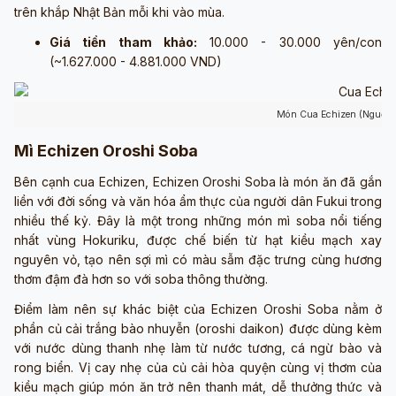
trên khắp Nhật Bản mỗi khi vào mùa.
Giá tiền tham khảo:
10.000 - 30.000 yên/con
(~1.627.000 - 4.881.000 VND)
Món Cua Echizen (Nguồn:
Mì Echizen Oroshi Soba
Bên cạnh cua Echizen, Echizen Oroshi Soba là món ăn đã gắn
liền với đời sống và văn hóa ẩm thực của người dân Fukui trong
nhiều thế kỷ. Đây là một trong những món mì soba nổi tiếng
nhất vùng Hokuriku, được chế biến từ hạt kiều mạch xay
nguyên vỏ, tạo nên sợi mì có màu sẫm đặc trưng cùng hương
thơm đậm đà hơn so với soba thông thường.
Điểm làm nên sự khác biệt của Echizen Oroshi Soba nằm ở
phần củ cải trắng bào nhuyễn (oroshi daikon) được dùng kèm
với nước dùng thanh nhẹ làm từ nước tương, cá ngừ bào và
rong biển. Vị cay nhẹ của củ cải hòa quyện cùng vị thơm của
kiều mạch giúp món ăn trở nên thanh mát, dễ thưởng thức và