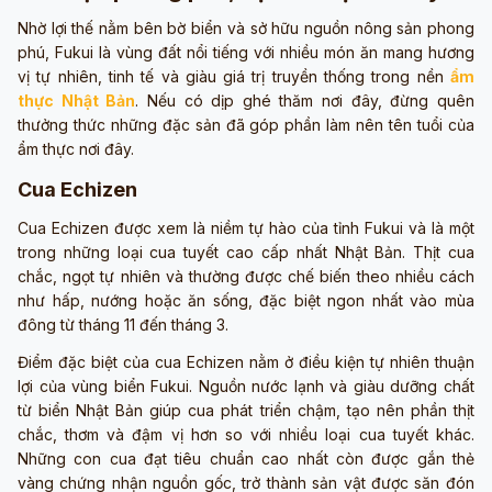
Nhờ lợi thế nằm bên bờ biển và sở hữu nguồn nông sản phong
phú, Fukui là vùng đất nổi tiếng với nhiều món ăn mang hương
vị tự nhiên, tinh tế và giàu giá trị truyền thống trong nền
ẩm
thực Nhật Bản
. Nếu có dịp ghé thăm nơi đây, đừng quên
thưởng thức những đặc sản đã góp phần làm nên tên tuổi của
ẩm thực nơi đây.
Cua Echizen
Cua Echizen được xem là niềm tự hào của tỉnh Fukui và là một
trong những loại cua tuyết cao cấp nhất Nhật Bản. Thịt cua
chắc, ngọt tự nhiên và thường được chế biến theo nhiều cách
như hấp, nướng hoặc ăn sống, đặc biệt ngon nhất vào mùa
đông từ tháng 11 đến tháng 3.
Điểm đặc biệt của cua Echizen nằm ở điều kiện tự nhiên thuận
lợi của vùng biển Fukui. Nguồn nước lạnh và giàu dưỡng chất
từ biển Nhật Bản giúp cua phát triển chậm, tạo nên phần thịt
chắc, thơm và đậm vị hơn so với nhiều loại cua tuyết khác.
Những con cua đạt tiêu chuẩn cao nhất còn được gắn thẻ
vàng chứng nhận nguồn gốc, trở thành sản vật được săn đón