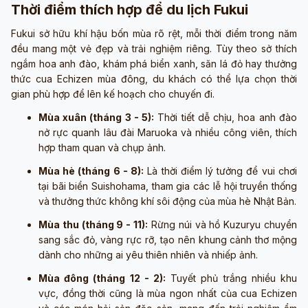
Thời điểm thích hợp để du lịch Fukui
Fukui sở hữu khí hậu bốn mùa rõ rệt, mỗi thời điểm trong năm
đều mang một vẻ đẹp và trải nghiệm riêng. Tùy theo sở thích
ngắm hoa anh đào, khám phá biển xanh, săn lá đỏ hay thưởng
thức cua Echizen mùa đông, du khách có thể lựa chọn thời
gian phù hợp để lên kế hoạch cho chuyến đi.
Mùa xuân (tháng 3 - 5):
Thời tiết dễ chịu, hoa anh đào
nở rực quanh lâu đài Maruoka và nhiều công viên, thích
hợp tham quan và chụp ảnh.
Mùa hè (tháng 6 - 8):
Là thời điểm lý tưởng để vui chơi
tại bãi biển Suishohama, tham gia các lễ hội truyền thống
và thưởng thức không khí sôi động của mùa hè Nhật Bản.
Mùa thu (tháng 9 - 11):
Rừng núi và hồ Kuzuryu chuyển
sang sắc đỏ, vàng rực rỡ, tạo nên khung cảnh thơ mộng
dành cho những ai yêu thiên nhiên và nhiếp ảnh.
Mùa đông (tháng 12 - 2):
Tuyết phủ trắng nhiều khu
vực, đồng thời cũng là mùa ngon nhất của cua Echizen