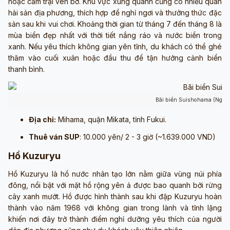
hoặc cắm trại ven bờ. Khu vực xung quanh cũng có nhiều quán
hải sản địa phương, thích hợp để nghỉ ngơi và thưởng thức đặc
sản sau khi vui chơi. Khoảng thời gian từ tháng 7 đến tháng 8 là
mùa biển đẹp nhất với thời tiết nắng ráo và nước biển trong
xanh. Nếu yêu thích không gian yên tĩnh, du khách có thể ghé
thăm vào cuối xuân hoặc đầu thu để tận hưởng cảnh biển
thanh bình.
Bãi biển Suishohama (Nguồ
Địa chỉ:
Mihama, quận Mikata, tỉnh Fukui.
Thuê ván SUP
: 10.000 yên/ 2 - 3 giờ (~1.639.000 VND)
Hồ Kuzuryu
Hồ Kuzuryu là hồ nước nhân tạo lớn nằm giữa vùng núi phía
đông, nổi bật với mặt hồ rộng yên ả được bao quanh bởi rừng
cây xanh mướt. Hồ được hình thành sau khi đập Kuzuryu hoàn
thành vào năm 1968 với không gian trong lành và tĩnh lặng
khiến nơi đây trở thành điểm nghỉ dưỡng yêu thích của người