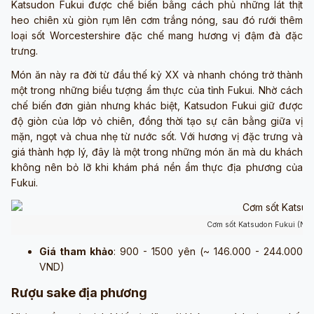
Katsudon Fukui được chế biến bằng cách phủ những lát thịt
heo chiên xù giòn rụm lên cơm trắng nóng, sau đó rưới thêm
loại sốt Worcestershire đặc chế mang hương vị đậm đà đặc
trưng.
Món ăn này ra đời từ đầu thế kỷ XX và nhanh chóng trở thành
một trong những biểu tượng ẩm thực của tỉnh Fukui. Nhờ cách
chế biến đơn giản nhưng khác biệt, Katsudon Fukui giữ được
độ giòn của lớp vỏ chiên, đồng thời tạo sự cân bằng giữa vị
mặn, ngọt và chua nhẹ từ nước sốt. Với hương vị đặc trưng và
giá thành hợp lý, đây là một trong những món ăn mà du khách
không nên bỏ lỡ khi khám phá nền ẩm thực địa phương của
Fukui.
Cơm sốt Katsudon Fukui (Ngu
Giá tham khảo
: 900 - 1500 yên (~ 146.000 - 244.000
VND)
Rượu sake địa phương