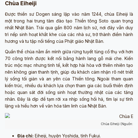
Chùa Eiheiji
Được thiền sư Dogen sáng lập vào năm 1244, chùa Eiheiji là
một trong hai trung tâm đào tạo Thiền tông Soto quan trọng
nhất Nhật Bản. Trải qua gần 800 năm lịch sử, nơi đây vẫn duy
trì nếp sinh hoạt khắt khe của các nhà sư, trở thành điểm hành
hương và tu tập nổi tiếng của Phật giáo Nhật Bản.
Quần thể chùa nằm ẩn mình giữa rừng tuyết tùng cổ thụ với hơn
70 công trình được kết nối bằng hành lang gỗ mái che. Kiến
trúc mộc mạc nhưng tinh tế, kết hợp hài hòa với thiên nhiên tạo
nên không gian thanh tịnh, giúp du khách cảm nhận rõ nét triết
lý sống tối giản và an yên của Thiền tông. Ngoài tham quan
kiến trúc, nhiều du khách lựa chọn tham gia các buổi thiền định
hoặc quan sát đời sống sinh hoạt thường nhật của các tăng
nhân. Đây là dịp để tạm rời xa nhịp sống hối hả, tìm lại sự tĩnh
lặng và hiểu hơn về văn hóa tâm linh của Nhật Bản.
Chùa Eiheiji (Nguồn: Ả
Địa chỉ:
Eiheiji, huyện Yoshida, tỉnh Fukui.