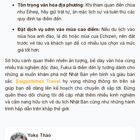
Tôn trọng văn hóa địa phương:
Khi tham quan đền chùa
như Eiheiji, hãy giữ trật tự, ăn mặc lịch sự và tuân thủ các
quy định tại điểm đến.
Đặt dịch vụ sớm vào mùa cao điểm:
Nếu du lịch vào
mùa hoa anh đào, lá đỏ hoặc mùa cua Echizen, nên đặt
trước vé tàu và khách sạn để có nhiều lựa chọn và mức
giá tốt hơn.
Sở hữu cảnh quan thiên nhiên ấn tượng, bề dày văn hóa cùng
nhiều trải nghiệm độc đáo, Fukui là điểm đến lý tưởng dành cho
những ai muốn khám phá một Nhật Bản yên bình và giàu bản
sắc.
Saigontimes Travel
hy vọng những thông tin trên sẽ
giúp bạn dễ dàng lên kế hoạch cho chuyến đi sắp tới. Đừng
quên theo dõi chúng tôi để cập nhật thêm nhiều kinh nghiệm
và cẩm nang hữu ích về du lịch Nhật Bản cũng như những hành
trình hấp dẫn trên khắp thế giới.
Yoko Thảo