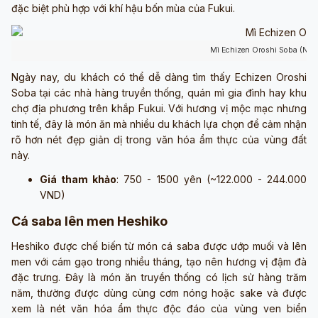
đặc biệt phù hợp với khí hậu bốn mùa của Fukui.
Mì Echizen Oroshi Soba (Ngu
Ngày nay, du khách có thể dễ dàng tìm thấy Echizen Oroshi
Soba tại các nhà hàng truyền thống, quán mì gia đình hay khu
chợ địa phương trên khắp Fukui. Với hương vị mộc mạc nhưng
tinh tế, đây là món ăn mà nhiều du khách lựa chọn để cảm nhận
rõ hơn nét đẹp giản dị trong văn hóa ẩm thực của vùng đất
này.
Giá tham khảo
: 750 - 1500 yên (~122.000 - 244.000
VND)
Cá saba lên men Heshiko
Heshiko được chế biến từ món cá saba được ướp muối và lên
men với cám gạo trong nhiều tháng, tạo nên hương vị đậm đà
đặc trưng. Đây là món ăn truyền thống có lịch sử hàng trăm
năm, thường được dùng cùng cơm nóng hoặc sake và được
xem là nét văn hóa ẩm thực độc đáo của vùng ven biển