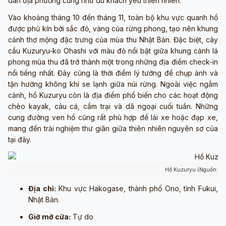
dân địa phương cũng như du khách yêu thiên nhiên.
Vào khoảng tháng 10 đến tháng 11, toàn bộ khu vực quanh hồ
được phủ kín bởi sắc đỏ, vàng của rừng phong, tạo nên khung
cảnh thơ mộng đặc trưng của mùa thu Nhật Bản. Đặc biệt, cây
cầu Kuzuryu-ko Ohashi với màu đỏ nổi bật giữa khung cảnh lá
phong mùa thu đã trở thành một trong những địa điểm check-in
nổi tiếng nhất. Đây cũng là thời điểm lý tưởng để chụp ảnh và
tận hưởng không khí se lạnh giữa núi rừng. Ngoài việc ngắm
cảnh, hồ Kuzuryu còn là địa điểm phổ biến cho các hoạt động
chèo kayak, câu cá, cắm trại và dã ngoại cuối tuần. Những
cung đường ven hồ cũng rất phù hợp để lái xe hoặc đạp xe,
mang đến trải nghiệm thư giãn giữa thiên nhiên nguyên sơ của
tại đây.
Hồ Kuzuryu (Nguồn: Ản
Địa chỉ:
Khu vực Hakogase, thành phố Ono, tỉnh Fukui,
Nhật Bản.
Giờ mở cửa:
Tự do