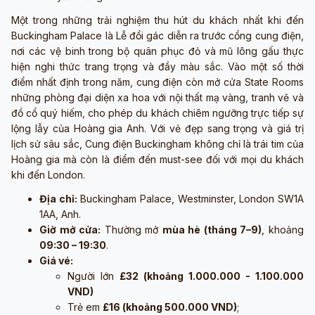
Một trong những trải nghiệm thu hút du khách nhất khi đến
Buckingham Palace là Lễ đổi gác diễn ra trước cổng cung điện,
nơi các vệ binh trong bộ quân phục đỏ và mũ lông gấu thực
hiện nghi thức trang trọng và đầy màu sắc. Vào một số thời
điểm nhất định trong năm, cung điện còn mở cửa State Rooms
những phòng đại diện xa hoa với nội thất mạ vàng, tranh vẽ và
đồ cổ quý hiếm, cho phép du khách chiêm ngưỡng trực tiếp sự
lộng lẫy của Hoàng gia Anh. Với vẻ đẹp sang trọng và giá trị
lịch sử sâu sắc, Cung điện Buckingham không chỉ là trái tim của
Hoàng gia mà còn là điểm đến must-see đối với mọi du khách
khi đến London.
Địa chỉ:
Buckingham Palace, Westminster, London SW1A
1AA, Anh.
Giờ mở cửa:
Thường mở
mùa hè (tháng 7–9)
, khoảng
09:30 – 19:30
.
Giá vé:
Người lớn
£32 (khoảng 1.000.000 - 1.100.000
VND)
Trẻ em
£16 (khoảng 500.000 VND)
;