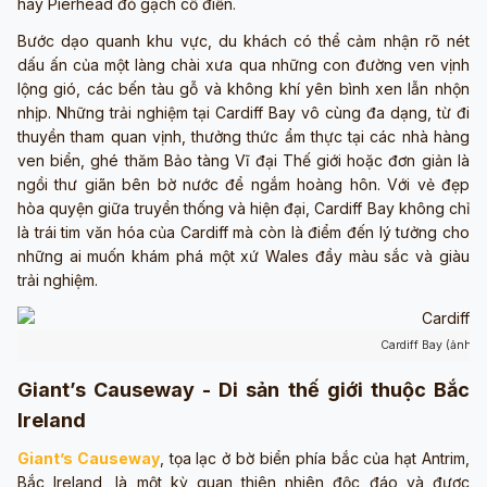
hay Pierhead đỏ gạch cổ điển.
Bước dạo quanh khu vực, du khách có thể cảm nhận rõ nét
dấu ấn của một làng chài xưa qua những con đường ven vịnh
lộng gió, các bến tàu gỗ và không khí yên bình xen lẫn nhộn
nhịp. Những trải nghiệm tại Cardiff Bay vô cùng đa dạng, từ đi
thuyền tham quan vịnh, thưởng thức ẩm thực tại các nhà hàng
ven biển, ghé thăm Bảo tàng Vĩ đại Thế giới hoặc đơn giản là
ngồi thư giãn bên bờ nước để ngắm hoàng hôn. Với vẻ đẹp
hòa quyện giữa truyền thống và hiện đại, Cardiff Bay không chỉ
là trái tim văn hóa của Cardiff mà còn là điểm đến lý tưởng cho
những ai muốn khám phá một xứ Wales đầy màu sắc và giàu
trải nghiệm.
Cardiff Bay (ảnh s
Giant’s Causeway - Di sản thế giới thuộc Bắc
Ireland
Giant’s Causeway
, tọa lạc ở bờ biển phía bắc của hạt Antrim,
Bắc Ireland, là một kỳ quan thiên nhiên độc đáo và được