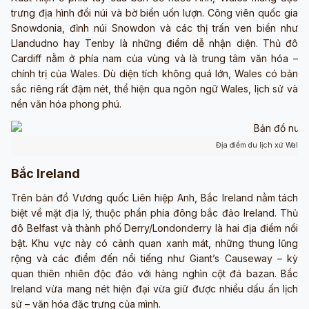
trưng địa hình đồi núi và bờ biển uốn lượn. Công viên quốc gia
Snowdonia, đỉnh núi Snowdon và các thị trấn ven biển như
Llandudno hay Tenby là những điểm dễ nhận diện. Thủ đô
Cardiff nằm ở phía nam của vùng và là trung tâm văn hóa –
chính trị của Wales. Dù diện tích không quá lớn, Wales có bản
sắc riêng rất đậm nét, thể hiện qua ngôn ngữ Wales, lịch sử và
nền văn hóa phong phú.
Địa điểm du lịch xứ Wales
Bắc Ireland
Trên bản đồ Vương quốc Liên hiệp Anh, Bắc Ireland nằm tách
biệt về mặt địa lý, thuộc phần phía đông bắc đảo Ireland. Thủ
đô Belfast và thành phố Derry/Londonderry là hai địa điểm nổi
bật. Khu vực này có cảnh quan xanh mát, những thung lũng
rộng và các điểm đến nổi tiếng như Giant’s Causeway – kỳ
quan thiên nhiên độc đáo với hàng nghìn cột đá bazan. Bắc
Ireland vừa mang nét hiện đại vừa giữ được nhiều dấu ấn lịch
sử – văn hóa đặc trưng của mình.