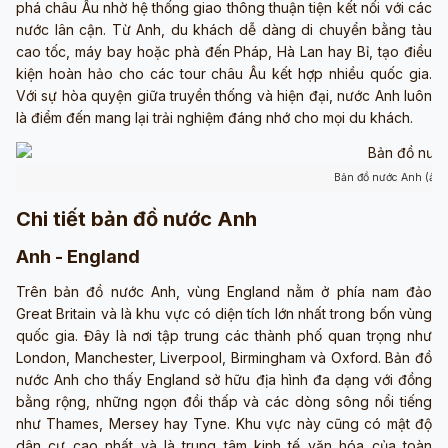
phá châu Âu nhờ hệ thống giao thông thuận tiện kết nối với các
nước lân cận. Từ Anh, du khách dễ dàng di chuyển bằng tàu
cao tốc, máy bay hoặc phà đến Pháp, Hà Lan hay Bỉ, tạo điều
kiện hoàn hảo cho các tour châu Âu kết hợp nhiều quốc gia.
Với sự hòa quyện giữa truyền thống và hiện đại, nước Anh luôn
là điểm đến mang lại trải nghiệm đáng nhớ cho mọi du khách.
Bản đồ nước Anh (ảnh
Chi tiết bản đồ nước Anh
Anh - England
Trên bản đồ nước Anh, vùng England nằm ở phía nam đảo
Great Britain và là khu vực có diện tích lớn nhất trong bốn vùng
quốc gia. Đây là nơi tập trung các thành phố quan trọng như
London, Manchester, Liverpool, Birmingham và Oxford. Bản đồ
nước Anh cho thấy England sở hữu địa hình đa dạng với đồng
bằng rộng, những ngọn đồi thấp và các dòng sông nổi tiếng
như Thames, Mersey hay Tyne. Khu vực này cũng có mật độ
dân cư cao nhất và là trung tâm kinh tế văn hóa của toàn