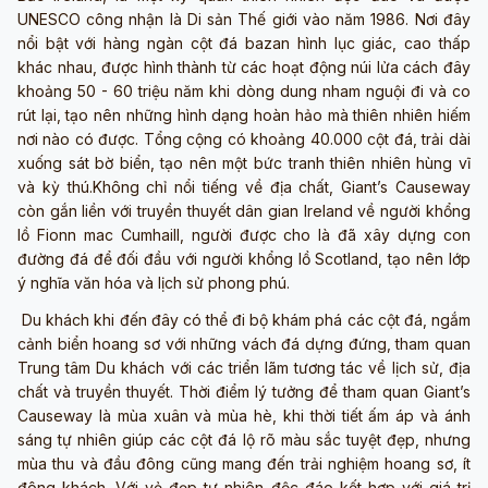
UNESCO công nhận là Di sản Thế giới vào năm 1986. Nơi đây
nổi bật với hàng ngàn cột đá bazan hình lục giác, cao thấp
khác nhau, được hình thành từ các hoạt động núi lửa cách đây
khoảng 50 - 60 triệu năm khi dòng dung nham nguội đi và co
rút lại, tạo nên những hình dạng hoàn hảo mà thiên nhiên hiếm
nơi nào có được. Tổng cộng có khoảng 40.000 cột đá, trải dài
xuống sát bờ biển, tạo nên một bức tranh thiên nhiên hùng vĩ
và kỳ thú.Không chỉ nổi tiếng về địa chất, Giant’s Causeway
còn gắn liền với truyền thuyết dân gian Ireland về người khổng
lồ Fionn mac Cumhaill, người được cho là đã xây dựng con
đường đá để đối đầu với người khổng lồ Scotland, tạo nên lớp
ý nghĩa văn hóa và lịch sử phong phú.
Du khách khi đến đây có thể đi bộ khám phá các cột đá, ngắm
cảnh biển hoang sơ với những vách đá dựng đứng, tham quan
Trung tâm Du khách với các triển lãm tương tác về lịch sử, địa
chất và truyền thuyết. Thời điểm lý tưởng để tham quan Giant’s
Causeway là mùa xuân và mùa hè, khi thời tiết ấm áp và ánh
sáng tự nhiên giúp các cột đá lộ rõ màu sắc tuyệt đẹp, nhưng
mùa thu và đầu đông cũng mang đến trải nghiệm hoang sơ, ít
đông khách. Với vẻ đẹp tự nhiên độc đáo kết hợp với giá trị