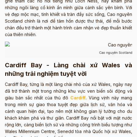
ghé thăm các hồ nổi tiếng như Loch Ness, hay khám phá
những ngôi làng cổ kính ẩn mình giữa cảnh sắc yên bình. Với
vẻ đẹp mộc mạc, tinh khiết và tràn đầy sức sống, Cao nguyên
Scotland chính là nơi để tâm hồn được thư thái, để mỗi bước
chân đều trở thành một hành trình cảm nhận vẻ đẹp thuần khiết
của thiên nhiên.
Cao nguyên Scotland (ả
Cardiff Bay - Làng chài xứ Wales và
những trải nghiệm tuyệt vời
Cardiff Bay, từng là một làng chài nhỏ của xứ Wales, ngày nay
đã trở thành một trong những khu vực ven biển sôi động và
giàu bản sắc nhất của thủ đô
Cardiff
. Vùng vịnh này mang
trong mình sự giao thoa tuyệt đẹp giữa lịch sử, văn hóa và
cảnh quan hiện đại, tạo nên một không gian lý tưởng cho du
khách khám phá và thư giãn. Cardiff Bay nổi bật với mặt nước
rộng lớn, cảng biển lịch sử và những công trình biểu tượng như
Wales Millennium Centre, Senedd tòa nhà Quốc hội xứ Wales,