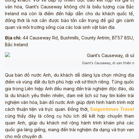
văn hóa, Giant’s Causeway không chỉ là biểu tượng của Bắc
Ireland mà còn là điểm đến hấp dẫn cho du khách quốc tế,
đồng thời là nơi cần được bảo tồn cẩn trọng để giữ gìn cảnh
quan và môi trường sống của các loài sinh vật bản địa.
Địa chỉ:
44 Causeway Rd, Bushmills, County Antrim, BT57 8SU,
Bắc Ireland
Giant’s Causeway, di sản thiên nhiê
Qua bản đồ nước Anh, du khách dễ dàng lựa chọn những địa
điểm và vùng đất du lịch phù hợp với sở thích riêng. Từng quốc
gia trong Liên hiệp Anh đều mang đến trải nghiệm độc đáo, dù
là du khách yêu thiên nhiên, đam mê lịch sử hay tìm kiếm trải
nghiệm văn hóa, bản đồ nước Anh giúp định hình hành trình một
cách thuận tiện và trực quan. Đồng thời,
Saigontimes Travel
cũng thấy đây là công cụ hữu ích để kết hợp chuyến tham
quan Anh, giúp du khách mở rộng hành trình khám phá các
quốc gia láng giềng, mang đến trải nghiệm đa dạng và trọn vẹn
cho mỗi chuyến đi.