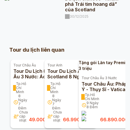
phá Trái tim hoang dã”
của Scotland
30/12/2025
Tour du lịch liên quan
Tặng gói Lăn tay Premiu
Tour
Châu Âu
Tour
Anh
3 triệu
Tour Du Lịch Đông
Tour Du Lịch Anh -
Âu 3 Nước: Áo - Đức
Scotland 8 Ngày 7
Tour
Châu Âu 3 Nước
- Séc 8 Ngày 7 Đêm
Đêm
Tour Châu Âu: Pháp 
Tp.Hồ
Tp.Hồ
Chí
Chí
Ý - Thụy Sĩ - Vatican
Minh
Minh
9 Ngày 8 Đêm
Tp.Hồ
8
8
Chí Minh
Ngày
Ngày
9
Ngày
7
7
8
Đêm
Đêm
Đêm
Chưa
Chưa
cập
cập
49.000.000
đ
66.990.000
đ
66.890.000
nhật
nhật