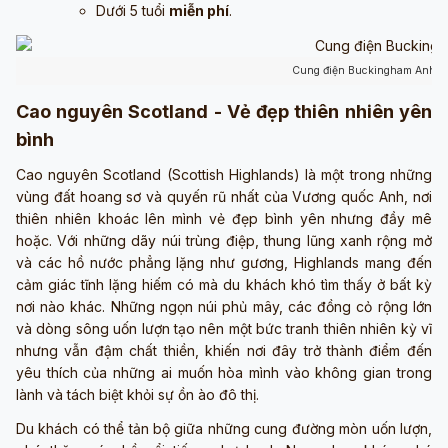
Dưới 5 tuổi
miễn phí
.
Cung điện Buckingham Anh Q
Cao nguyên Scotland - Vẻ đẹp thiên nhiên yên
bình
Cao nguyên Scotland (Scottish Highlands) là một trong những
vùng đất hoang sơ và quyến rũ nhất của Vương quốc Anh, nơi
thiên nhiên khoác lên mình vẻ đẹp bình yên nhưng đầy mê
hoặc. Với những dãy núi trùng điệp, thung lũng xanh rộng mở
và các hồ nước phẳng lặng như gương, Highlands mang đến
cảm giác tĩnh lặng hiếm có mà du khách khó tìm thấy ở bất kỳ
nơi nào khác. Những ngọn núi phủ mây, các đồng cỏ rộng lớn
và dòng sông uốn lượn tạo nên một bức tranh thiên nhiên kỳ vĩ
nhưng vẫn đậm chất thiền, khiến nơi đây trở thành điểm đến
yêu thích của những ai muốn hòa mình vào không gian trong
lành và tách biệt khỏi sự ồn ào đô thị.
Du khách có thể tản bộ giữa những cung đường mòn uốn lượn,