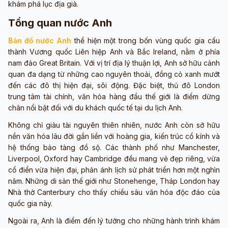
khám phá lục địa già.
Tổng quan nước Anh
Bản đồ nước Anh
thể hiện một trong bốn vùng quốc gia cấu
thành Vương quốc Liên hiệp Anh và Bắc Ireland, nằm ở phía
nam đảo Great Britain. Với vị trí địa lý thuận lợi, Anh sở hữu cảnh
quan đa dạng từ những cao nguyên thoải, đồng cỏ xanh mướt
đến các đô thị hiện đại, sôi động. Đặc biệt, thủ đô London
trung tâm tài chính, văn hóa hàng đầu thế giới là điểm dừng
chân nổi bật đối với du khách quốc tế tại du lịch Anh.
Không chỉ giàu tài nguyên thiên nhiên, nước Anh còn sở hữu
nền văn hóa lâu đời gắn liền với hoàng gia, kiến trúc cổ kính và
hệ thống bảo tàng đồ sộ. Các thành phố như Manchester,
Liverpool, Oxford hay Cambridge đều mang vẻ đẹp riêng, vừa
cổ điển vừa hiện đại, phản ánh lịch sử phát triển hơn một nghìn
năm. Những di sản thế giới như Stonehenge, Tháp London hay
Nhà thờ Canterbury cho thấy chiều sâu văn hóa độc đáo của
quốc gia này.
Ngoài ra, Anh là điểm đến lý tưởng cho những hành trình khám