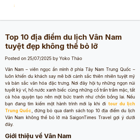
Top 10 địa điểm du lịch Vân Nam
tuyệt đẹp không thể bỏ lỡ
Posted on 25/07/2025 by
Yoko Thảo
Vân Nam – viên ngọc ẩn mình ở phía Tây Nam Trung Quốc –
luôn khiến du khách say mê bởi cảnh sắc thiên nhiên tuyệt mỹ
và bản sắc văn hóa đặc trưng. Nơi đây hội tụ những ngọn núi
tuyết kỳ vĩ, hồ nước xanh biếc cùng những cổ trấn trầm mặc, tất
cả hòa quyện tạo nên một bức tranh như chốn bồng lai. Nếu
bạn đang tìm kiếm một hành trình mới lạ khi đi
tour du lịch
Trung Quốc
, đừng bỏ qua danh sách top 10 địa điểm du lịch
Vân Nam không thể bỏ lỡ mà SaigonTimes Travel gợi ý dưới
đây.
Giới thiệu về Vân Nam