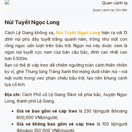
Quan cảnh tại Côn Minh 
Núi Tuyết Ngọc Long
Cách Lệ Giang không xa,
Núi Tuyết Ngọc Long
hiện ra với 13
đỉnh núi phủ đầy tuyết trắng quanh năm, trông như một con
rồng ngọc uốn lượn trên bầu trời. Ngọn núi này được xem là
ngọn núi tuyết cực nam của bán cầu bắc, đỉnh cao nhất cao
hơn 5.500m.
Bạn có thể đi cáp treo để chiêm ngưỡng toàn cảnh thiên nhiên
kỳ vĩ, ghé Thung lũng Trăng Xanh thơ mộng dưới chân núi – nơi
mặt nước trong veo phản chiếu bầu trời, tạo nên khung cảnh
tựa cổ tích.
Địa chỉ:
Cách Phố cổ Lệ Giang 15km về phía bắc, huyện Ngọc
Long, thành phố Lệ Giang.
Giá vé bao gồm vé cáp treo
là 230 tệ/người (khoảng
800,000 VNĐ/người).
Giá vé không bao gồm vé cáp treo
là 100 tệ/người
(khoảng 350,000 VNĐ/người).