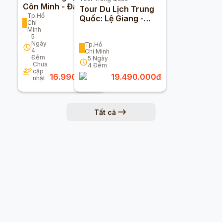
Côn Minh - Đại Lý -
Tour Du Lịch Trung
Lệ Giang -
Tp.Hồ
Quốc: Lệ Giang -
Chí
Shangrila 5n4d
Shangrila 5 Ngày 4
Minh
Đêm
5
Ngày
Tp.Hồ
4
Chí Minh
Đêm
5
Ngày
Chưa
4
Đêm
cập
16.990.000
đ
19.490.000
đ
nhật
Tất cả