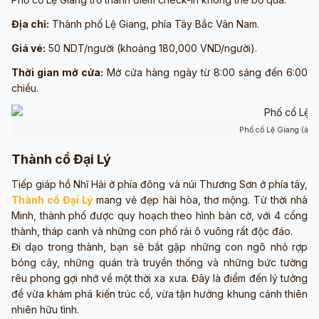
Địa chỉ:
Thành phố Lệ Giang, phía Tây Bắc Vân Nam.
Giá vé:
50 NDT/người (khoảng 180,000 VND/người).
Thời gian mở cửa:
Mở cửa hàng ngày từ 8:00 sáng đến 6:00
chiều.
Phố cổ Lệ Giang (ảnh
Thành cổ Đại Lý
Tiếp giáp hồ Nhĩ Hải ở phía đông và núi Thương Sơn ở phía tây,
Thành cổ Đại Lý
mang vẻ đẹp hài hòa, thơ mộng. Từ thời nhà
Minh, thành phố được quy hoạch theo hình bàn cờ, với 4 cổng
thành, tháp canh và những con phố rải ô vuông rất độc đáo.
Đi dạo trong thành, bạn sẽ bắt gặp những con ngõ nhỏ rợp
bóng cây, những quán trà truyền thống và những bức tường
rêu phong gợi nhớ về một thời xa xưa. Đây là điểm đến lý tưởng
để vừa khám phá kiến trúc cổ, vừa tận hưởng khung cảnh thiên
nhiên hữu tình.