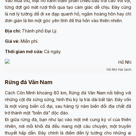
Vào mùa thu, mặt hồ xanh thẳm phản chiếu bầu trời cao vời vợi,
từng đợt gió mát rượi thổi qua tạo cảm giác dễ chịu. Đây cũng
là nơi lý tưởng để đi xe đạp quanh hồ, ngắm hoàng hôn hay chỉ
đơn giản là tìm một góc yên tĩnh để thả hồn vào thiên nhiên.
Địa chỉ:
Thành phố Đại Lý.
Giá vé:
Miễn phí.
Thời gian mở cửa:
Cả ngày.
Hồ Nhĩ Hải (ảnh s
Rừng đá Vân Nam
Cách Côn Minh khoảng 80 km, Rừng đá Vân Nam nổi tiếng với
những cột đá sừng sững, hình thù kỳ lạ trải dài bất tận. Đây vốn
là một vùng biển cổ đại, sau hàng tỷ năm biến đổi địa chất đã
trở thành một “biển đá” độc đáo.
Đi giữa rừng đá, bạn như lạc vào một mê cung kỳ vĩ của thiên
nhiên, nơi mỗi khối đá đều mang một câu chuyện, một truyền
thuyết hấp dẫn. Đây chính là điểm đến lý tưởng cho những ai