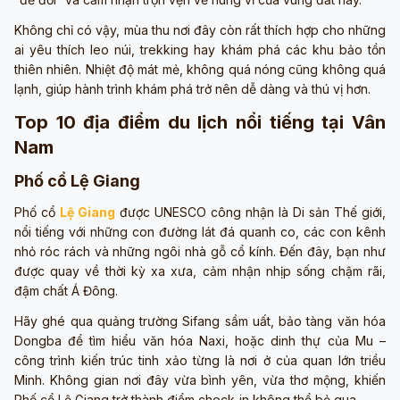
Không chỉ có vậy, mùa thu nơi đây còn rất thích hợp cho những
ai yêu thích leo núi, trekking hay khám phá các khu bảo tồn
thiên nhiên. Nhiệt độ mát mẻ, không quá nóng cũng không quá
lạnh, giúp hành trình khám phá trở nên dễ dàng và thú vị hơn.
Top 10 địa điểm du lịch nổi tiếng tại Vân
Nam
Phố cổ Lệ Giang
Phố cổ
Lệ Giang
được UNESCO công nhận là Di sản Thế giới,
nổi tiếng với những con đường lát đá quanh co, các con kênh
nhỏ róc rách và những ngôi nhà gỗ cổ kính. Đến đây, bạn như
được quay về thời kỳ xa xưa, cảm nhận nhịp sống chậm rãi,
đậm chất Á Đông.
Hãy ghé qua quảng trường Sifang sầm uất, bảo tàng văn hóa
Dongba để tìm hiểu văn hóa Naxi, hoặc dinh thự của Mu –
công trình kiến trúc tinh xảo từng là nơi ở của quan lớn triều
Minh. Không gian nơi đây vừa bình yên, vừa thơ mộng, khiến
Phố cổ Lệ Giang trở thành điểm check-in không thể bỏ qua.