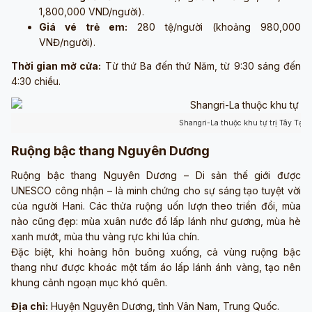
1,800,000 VND/người).
Giá vé trẻ em:
280 tệ/người (khoảng 980,000
VNĐ/người).
Thời gian mở cửa:
Từ thứ Ba đến thứ Năm, từ 9:30 sáng đến
4:30 chiều.
Shangri-La thuộc khu tự trị Tây Tạn
Ruộng bậc thang Nguyên Dương
Ruộng bậc thang Nguyên Dương – Di sản thế giới được
UNESCO công nhận – là minh chứng cho sự sáng tạo tuyệt vời
của người Hani. Các thửa ruộng uốn lượn theo triền đồi, mùa
nào cũng đẹp: mùa xuân nước đổ lấp lánh như gương, mùa hè
xanh mướt, mùa thu vàng rực khi lúa chín.
Đặc biệt, khi hoàng hôn buông xuống, cả vùng ruộng bậc
thang như được khoác một tấm áo lấp lánh ánh vàng, tạo nên
khung cảnh ngoạn mục khó quên.
Địa chỉ:
Huyện Nguyên Dương, tỉnh Vân Nam, Trung Quốc.