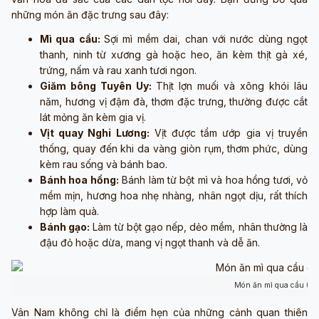
những món ăn đặc trưng sau đây:
Mì qua cầu:
Sợi mì mềm dai, chan với nước dùng ngọt
thanh, ninh từ xương gà hoặc heo, ăn kèm thịt gà xé,
trứng, nấm và rau xanh tươi ngon.
Giăm bông Tuyên Uy:
Thịt lợn muối và xông khói lâu
năm, hương vị đậm đà, thơm đặc trưng, thường được cắt
lát mỏng ăn kèm gia vị.
Vịt quay Nghi Lương:
Vịt được tẩm ướp gia vị truyền
thống, quay đến khi da vàng giòn rụm, thơm phức, dùng
kèm rau sống và bánh bao.
Bánh hoa hồng:
Bánh làm từ bột mì và hoa hồng tươi, vỏ
mềm mịn, hương hoa nhẹ nhàng, nhân ngọt dịu, rất thích
hợp làm quà.
Bánh gạo:
Làm từ bột gạo nếp, dẻo mềm, nhân thường là
đậu đỏ hoặc dừa, mang vị ngọt thanh và dễ ăn.
Món ăn mì qua cầu (ản
Vân Nam không chỉ là điểm hẹn của những cảnh quan thiên