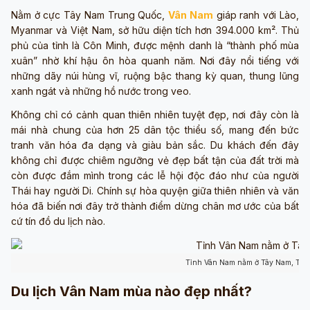
Nằm ở cực Tây Nam Trung Quốc,
Vân Nam
giáp ranh với Lào,
Myanmar và Việt Nam, sở hữu diện tích hơn 394.000 km². Thủ
phủ của tỉnh là Côn Minh, được mệnh danh là “thành phố mùa
xuân” nhờ khí hậu ôn hòa quanh năm. Nơi đây nổi tiếng với
những dãy núi hùng vĩ, ruộng bậc thang kỳ quan, thung lũng
xanh ngát và những hồ nước trong veo.
Không chỉ có cảnh quan thiên nhiên tuyệt đẹp, nơi đây còn là
mái nhà chung của hơn 25 dân tộc thiểu số, mang đến bức
tranh văn hóa đa dạng và giàu bản sắc. Du khách đến đây
không chỉ được chiêm ngưỡng vẻ đẹp bất tận của đất trời mà
còn được đắm mình trong các lễ hội độc đáo như của người
Thái hay người Di. Chính sự hòa quyện giữa thiên nhiên và văn
hóa đã biến nơi đây trở thành điểm dừng chân mơ ước của bất
cứ tín đồ du lịch nào.
Tỉnh Vân Nam nằm ở Tây Nam, Tru
Du lịch Vân Nam mùa nào đẹp nhất?