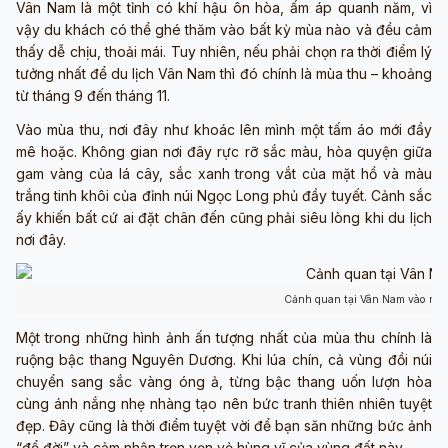
Vân Nam là một tỉnh có khí hậu ôn hòa, ấm áp quanh năm, vì
vậy du khách có thể ghé thăm vào bất kỳ mùa nào và đều cảm
thấy dễ chịu, thoải mái. Tuy nhiên, nếu phải chọn ra thời điểm lý
tưởng nhất để du lịch Vân Nam thì đó chính là mùa thu – khoảng
từ tháng 9 đến tháng 11.
Vào mùa thu, nơi đây như khoác lên mình một tấm áo mới đầy
mê hoặc. Không gian nơi đây rực rỡ sắc màu, hòa quyện giữa
gam vàng của lá cây, sắc xanh trong vắt của mặt hồ và màu
trắng tinh khôi của đỉnh núi Ngọc Long phủ đầy tuyết. Cảnh sắc
ấy khiến bất cứ ai đặt chân đến cũng phải siêu lòng khi du lịch
nơi đây.
Cảnh quan tại Vân Nam vào mùa
Một trong những hình ảnh ấn tượng nhất của mùa thu chính là
ruộng bậc thang Nguyên Dương. Khi lúa chín, cả vùng đồi núi
chuyển sang sắc vàng óng ả, từng bậc thang uốn lượn hòa
cùng ánh nắng nhẹ nhàng tạo nên bức tranh thiên nhiên tuyệt
đẹp. Đây cũng là thời điểm tuyệt vời để bạn săn những bức ảnh
“để đời” và cảm nhận trọn vẹn vẻ hùng vĩ của vùng đất này.