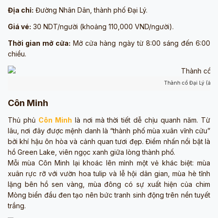
Địa chỉ:
Đường Nhân Dân, thành phố Đại Lý.
Giá vé:
30 NDT/người (khoảng 110,000 VND/người).
Thời gian mở cửa:
Mở cửa hàng ngày từ 8:00 sáng đến 6:00
chiều.
Thành cổ Đại Lý (ảnh
Côn Minh
Thủ phủ
Côn Minh
là nơi mà thời tiết dễ chịu quanh năm. Từ
lâu, nơi đây được mệnh danh là “thành phố mùa xuân vĩnh cửu”
bởi khí hậu ôn hòa và cảnh quan tươi đẹp. Điểm nhấn nổi bật là
hồ Green Lake, viên ngọc xanh giữa lòng thành phố.
Mỗi mùa Côn Minh lại khoác lên mình một vẻ khác biệt: mùa
xuân rực rỡ với vườn hoa tulip và lễ hội dân gian, mùa hè tĩnh
lặng bên hồ sen vàng, mùa đông có sự xuất hiện của chim
Mòng biển đầu đen tạo nên bức tranh sinh động trên nền tuyết
trắng.