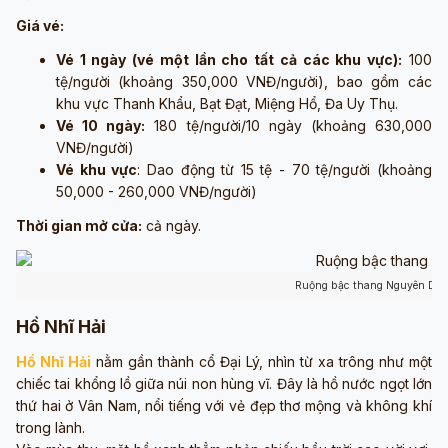
Giá vé:
Vé 1 ngày (vé một lần cho tất cả các khu vực):
100
tệ/người (khoảng 350,000 VNĐ/người), bao gồm các
khu vực Thanh Khẩu, Bạt Đạt, Miệng Hổ, Đa Uy Thụ.
Vé 10 ngày:
180 tệ/người/10 ngày (khoảng 630,000
VNĐ/người)
Vé khu vực
: Dao động từ 15 tệ - 70 tệ/người (khoảng
50,000 - 260,000 VNĐ/người)
Thời gian mở cửa:
cả ngày.
Ruộng bậc thang Nguyên Dươ
Hồ Nhĩ Hải
Hồ Nhĩ Hải
nằm gần thành cổ Đại Lý, nhìn từ xa trông như một
chiếc tai khổng lồ giữa núi non hùng vĩ. Đây là hồ nước ngọt lớn
thứ hai ở Vân Nam, nổi tiếng với vẻ đẹp thơ mộng và không khí
trong lành.