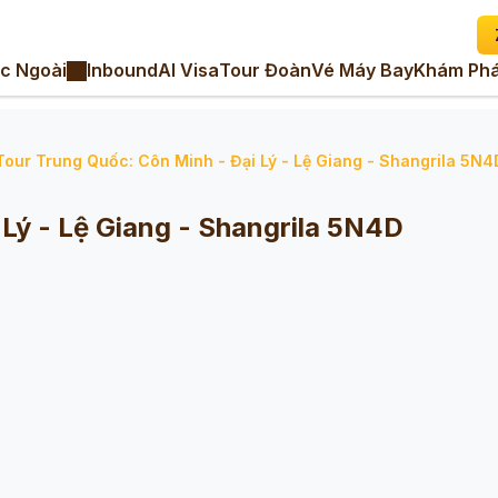
c Ngoài
Inbound
AI Visa
Tour Đoàn
Vé Máy Bay
Khám Phá
Tour Trung Quốc: Côn Minh - Đại Lý - Lệ Giang - Shangrila 5N4
 Lý - Lệ Giang - Shangrila 5N4D