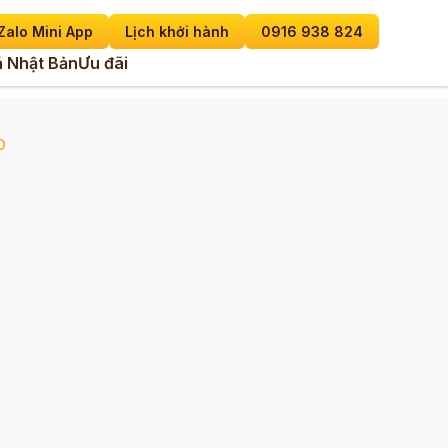
Zalo Mini App
Lịch khởi hành
0916 938 824
 Nhật Bản
Ưu đãi
D