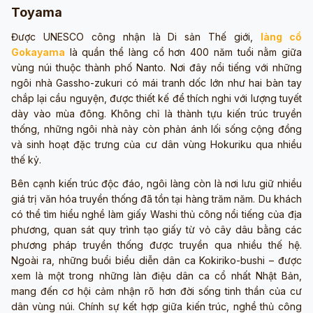
Toyama
Được UNESCO công nhận là Di sản Thế giới,
làng cổ
Gokayama
là quần thể làng cổ hơn 400 năm tuổi nằm giữa
vùng núi thuộc thành phố Nanto. Nơi đây nổi tiếng với những
ngôi nhà Gassho-zukuri có mái tranh dốc lớn như hai bàn tay
chắp lại cầu nguyện, được thiết kế để thích nghi với lượng tuyết
dày vào mùa đông. Không chỉ là thành tựu kiến trúc truyền
thống, những ngôi nhà này còn phản ánh lối sống cộng đồng
và sinh hoạt đặc trưng của cư dân vùng Hokuriku qua nhiều
thế kỷ.
Bên cạnh kiến trúc độc đáo, ngôi làng còn là nơi lưu giữ nhiều
giá trị văn hóa truyền thống đã tồn tại hàng trăm năm. Du khách
có thể tìm hiểu nghề làm giấy Washi thủ công nổi tiếng của địa
phương, quan sát quy trình tạo giấy từ vỏ cây dâu bằng các
phương pháp truyền thống được truyền qua nhiều thế hệ.
Ngoài ra, những buổi biểu diễn dân ca Kokiriko-bushi – được
xem là một trong những làn điệu dân ca cổ nhất Nhật Bản,
mang đến cơ hội cảm nhận rõ hơn đời sống tinh thần của cư
dân vùng núi. Chính sự kết hợp giữa kiến trúc, nghề thủ công