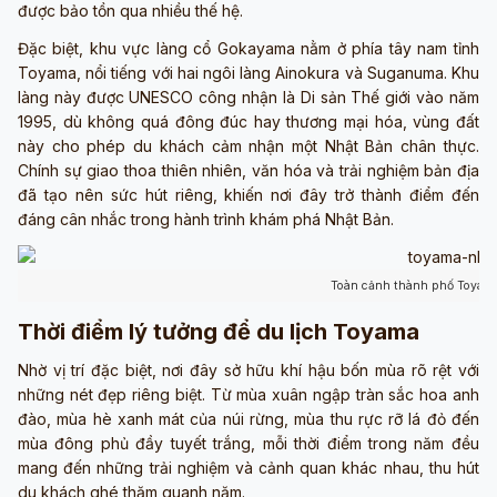
được bảo tồn qua nhiều thế hệ.
Đặc biệt, khu vực làng cổ Gokayama nằm ở phía tây nam tỉnh
Toyama, nổi tiếng với hai ngôi làng Ainokura và Suganuma. Khu
làng này được UNESCO công nhận là Di sản Thế giới vào năm
1995, dù không quá đông đúc hay thương mại hóa, vùng đất
này cho phép du khách cảm nhận một Nhật Bản chân thực.
Chính sự giao thoa thiên nhiên, văn hóa và trải nghiệm bản địa
đã tạo nên sức hút riêng, khiến nơi đây trở thành điểm đến
đáng cân nhắc trong hành trình khám phá Nhật Bản.
Toàn cảnh thành phố Toyama
Thời điểm lý tưởng để du lịch Toyama
Nhờ vị trí đặc biệt, nơi đây sở hữu khí hậu bốn mùa rõ rệt với
những nét đẹp riêng biệt. Từ mùa xuân ngập tràn sắc hoa anh
đào, mùa hè xanh mát của núi rừng, mùa thu rực rỡ lá đỏ đến
mùa đông phủ đầy tuyết trắng, mỗi thời điểm trong năm đều
mang đến những trải nghiệm và cảnh quan khác nhau, thu hút
du khách ghé thăm quanh năm.