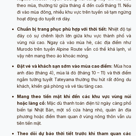
theo mùa, thường từ giữa tháng 4 đến cuối tháng 11. Nếu
đi vào mùa đông, nhiều khu vực trên tuyến sẽ tạm ngừng
hoạt động do tuyết rơi dày.
Chuẩn bị trang phục phù hợp với thời tiết:
Nhiệt độ tại
đây có sự chênh lệch lớn giữa khu vực thành phố và
vùng núi cao. Ngay cả vào mùa hè, các địa điểm như
Murodo trên tuyến Alpine Route vẫn có thể khá lạnh, vì
vậy nên mang theo áo khoác mỏng.
Đặt vé và khách sạn sớm vào mùa cao điểm:
Mùa hoa
anh đào (tháng 4), mùa lá đỏ (tháng 10 – 11) và thời điểm
ngắm tường tuyết Tateyama thường thu hút rất đông du
khách, khiến giá phòng và vé tàu tăng cao.
Mang theo tiền mặt khi đến các khu vực vùng núi
hoặc làng cổ:
Mặc dù thanh toán điện tử ngày càng phổ
biến tại Nhật Bản, một số cửa hàng nhỏ, quán ăn địa
phương hoặc điểm tham quan ở vùng nông thôn vẫn ưu
tiên tiền mặt.
Theo dõi dự báo thời tiết trước khi tham quan các