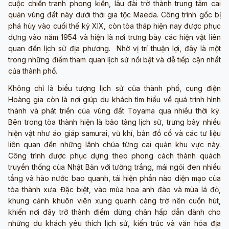
cuộc chiến tranh phong kiến, lâu đài trở thành trung tâm cai
quản vùng đất này dưới thời gia tộc Maeda. Công trình gốc bị
phá hủy vào cuối thế kỷ XIX, còn tòa tháp hiện nay được phục
dựng vào năm 1954 và hiện là nơi trưng bày các hiện vật liên
quan đến lịch sử địa phương. Nhờ vị trí thuận lợi, đây là một
trong những điểm tham quan lịch sử nổi bật và dễ tiếp cận nhất
của thành phố.
Không chỉ là biểu tượng lịch sử của thành phố, cung điện
Hoàng gia còn là nơi giúp du khách tìm hiểu về quá trình hình
thành và phát triển của vùng đất Toyama qua nhiều thời kỳ.
Bên trong tòa thành hiện là bảo tàng lịch sử, trưng bày nhiều
hiện vật như áo giáp samurai, vũ khí, bản đồ cổ và các tư liệu
liên quan đến những lãnh chúa từng cai quản khu vực này.
Công trình được phục dựng theo phong cách thành quách
truyền thống của Nhật Bản với tường trắng, mái ngói đen nhiều
tầng và hào nước bao quanh, tái hiện phần nào diện mạo của
tòa thành xưa. Đặc biệt, vào mùa hoa anh đào và mùa lá đỏ,
khung cảnh khuôn viên xung quanh càng trở nên cuốn hút,
khiến nơi đây trở thành điểm dừng chân hấp dẫn dành cho
những du khách yêu thích lịch sử, kiến trúc và văn hóa địa