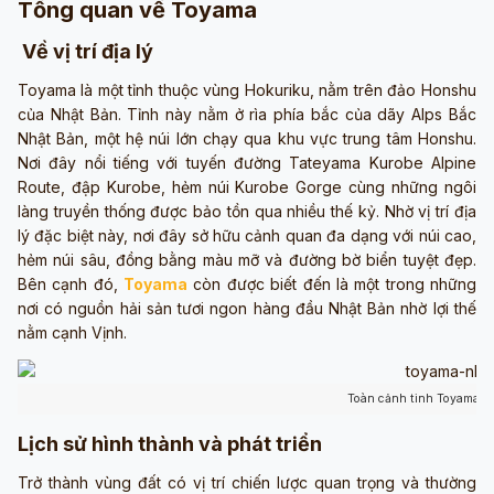
Tổng quan về Toyama
Về vị trí địa lý
Toyama là một tỉnh thuộc vùng Hokuriku, nằm trên đảo Honshu
của Nhật Bản. Tỉnh này nằm ở rìa phía bắc của dãy Alps Bắc
Nhật Bản, một hệ núi lớn chạy qua khu vực trung tâm Honshu.
Nơi đây nổi tiếng với tuyến đường Tateyama Kurobe Alpine
Route, đập Kurobe, hẻm núi Kurobe Gorge cùng những ngôi
làng truyền thống được bảo tồn qua nhiều thế kỷ. Nhờ vị trí địa
lý đặc biệt này, nơi đây sở hữu cảnh quan đa dạng với núi cao,
hẻm núi sâu, đồng bằng màu mỡ và đường bờ biển tuyệt đẹp.
Bên cạnh đó,
Toyama
còn được biết đến là một trong những
nơi có nguồn hải sản tươi ngon hàng đầu Nhật Bản nhờ lợi thế
nằm cạnh Vịnh.
Toàn cảnh tinh Toyama ( 
Lịch sử hình thành và phát triển
Trở thành vùng đất có vị trí chiến lược quan trọng và thường