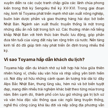
xuyên diễn ra các cuộc tranh chấp giữa các lãnh chúa phong
kiến trong thời kỳ Sengoku thế kỷ XV-XVI. Trong giai đoạn
này, kinh tế Toyama phát triển mạnh nhờ sản xuất nông nghiệp,
buôn bán dược phẩm và giao thương hàng hải dọc bờ biển
Nhật Bản. Ngành sản xuất thuốc truyền thống là một trong
những dấu ấn nổi bật trong lịch sử. Các thương nhân nổi tiếng
khắp Nhật Bản với hình thức bán thuốc lưu động, góp phần
đưa tên tuổi của vùng đất này lan rộng trên cả nước. Nền tảng
kinh tế đó đã giúp tỉnh này phát triển ổn định trong nhiều thế
kỷ.
Vì sao Toyama hấp dẫn khách du lịch?
Toyama hấp dẫn du khách nhờ sự kết hợp hài hòa giữa thiên
nhiên hùng vĩ, chiều sâu văn hóa và nhịp sống yên bình hiếm
có. Nơi đây sở hữu những cảnh quan ấn tượng trải dài từ dãy
Alps Bắc Nhật Bản, thung lũng sâu, hẻm núi và bờ biển tuyệt
đẹp, mang đến nhiều trải nghiệm khác biệt theo từng mùa trong
năm. Bên cạnh đó, thành phố còn lưu giữ những giá trị lịch sử
và văn hóa đặc sắc thông qua các ngôi làng truyền thống,
nghề thủ công cũng khá lâu đời và nếp sống địa phương vẫn