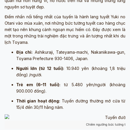
quan núi non hùng vĩ, hồ nước trên núi và những thung lũng
nguyên sơ tuyệt đẹp.
Điểm nhấn nổi tiếng nhất của tuyến là hành lang tuyết Yuki no
Otani vào mùa xuân, nơi những bức tường tuyết cao hàng chục
mét tạo nên khung cảnh ngoạn mục hiếm có. Đây được xem là
một trong những trải nghiệm đặc trưng và ấn tượng nhất khi du
lịch Toyama.
Địa chỉ:
Ashikuraji, Tateyama-machi, Nakaniikawa-gun,
Toyama Prefecture 930-1406, Japan.
Người lớn (từ 12 tuổi):
10.940 yên (khoảng 1,8 triệu
đồng) /người.
Trẻ em (6–11 tuổi):
từ 5.480 yên/người (khoảng
900.000 đồng).
Thời gian hoạt động:
Tuyến đường thường mở cửa từ
15/4 đến 30/11 hằng năm.
Chiêm ngưỡng bức tường tuyế