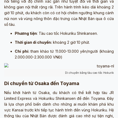
nổi tiếng với độ chính xác gần như tuyệt đối về thời gian và
không gian nội thất rộng rãi. Trên hành trình kéo dài khoảng 2
giờ 10 phút, du khách còn có cơ hội chiêm ngưỡng khung cảnh
núi non và vùng nông thôn đặc trưng của Nhật Bản qua ô cửa
sổ tàu.
Phương tiện
: Tàu cao tốc Hokuriku Shinkansen.
Thời gian di chuyển:
khoảng 2 giờ 10 phút.
Chi phí:
tham khảo từ 11.000-13.000 yên/người (khoảng
2.000.000-2.300.000 VNĐ)
Di chuyển bằng tàu cao tốc Hokuriku 
Di chuyển từ Osaka đến Toyama
Nếu khởi hành từ Osaka, du khách có thể kết hợp tàu JR
Limited Express và Hokuriku Shinkansen để đến Toyama. Đây
là lựa chọn phổ biến dành cho những ai muốn khám phá khu
vực Kansai trước khi tiếp tục hành trình đến vùng Hokuriku. Hệ
thống tàu của Nhật Bản được đánh giá cao nhờ sự tiện nghi,