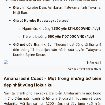
Địa chỉ:
Kurobe Dam, Ashikuraji, Tateyama, tỉnh Toyama,
Nhật Bản.
Giá vé Kurobe Ropeway (cáp treo):
Người lớn: khoảng
1.300 yên (214.000VNĐ) /lượt
Trẻ em: khoảng
650 yên (107.000 VNĐ) /lượt
Giờ mở cửa tham khảo:
Thường hoạt động từ tháng 4
đến tháng 11 theo lịch vận hành của tuyến Tateyama
Kurobe Alpine Route.
Cây cầu hũng vĩ giữa thung lũ
Amaharashi Coast - Một trong những bờ biển
đẹp nhất vùng Hokuriku
Nằm tại thành phố Takaoka, bãi biển Amaharashi là một trong
những điểm ngắm cảnh nổi tiếng nhất của tỉnh Toyama và vùng
Hokuriku. Với lịch sử hơn 1.200 năm, nơi đây từng xuất hiện