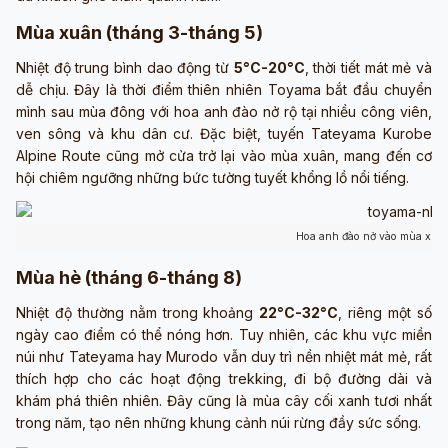
Mùa xuân (tháng 3-tháng 5)
Nhiệt độ trung bình dao động từ
5°C-20°C
, thời tiết mát mẻ và
dễ chịu. Đây là thời điểm thiên nhiên Toyama bắt đầu chuyển
mình sau mùa đông với hoa anh đào nở rộ tại nhiều công viên,
ven sông và khu dân cư. Đặc biệt, tuyến Tateyama Kurobe
Alpine Route cũng mở cửa trở lại vào mùa xuân, mang đến cơ
hội chiêm ngưỡng những bức tường tuyết khổng lồ nổi tiếng.
Hoa anh đào nở vào mùa xuân
Mùa hè (tháng 6-tháng 8)
Nhiệt độ thường nằm trong khoảng
22°C-32°C
, riêng một số
ngày cao điểm có thể nóng hơn. Tuy nhiên, các khu vực miền
núi như Tateyama hay Murodo vẫn duy trì nền nhiệt mát mẻ, rất
thích hợp cho các hoạt động trekking, đi bộ đường dài và
khám phá thiên nhiên. Đây cũng là mùa cây cối xanh tươi nhất
trong năm, tạo nên những khung cảnh núi rừng đầy sức sống.