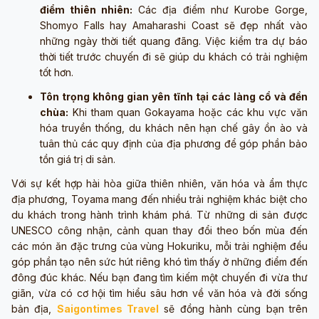
điểm thiên nhiên:
Các địa điểm như Kurobe Gorge,
Shomyo Falls hay Amaharashi Coast sẽ đẹp nhất vào
những ngày thời tiết quang đãng. Việc kiểm tra dự báo
thời tiết trước chuyến đi sẽ giúp du khách có trải nghiệm
tốt hơn.
Tôn trọng không gian yên tĩnh tại các làng cổ và đền
chùa:
Khi tham quan Gokayama hoặc các khu vực văn
hóa truyền thống, du khách nên hạn chế gây ồn ào và
tuân thủ các quy định của địa phương để góp phần bảo
tồn giá trị di sản.
Với sự kết hợp hài hòa giữa thiên nhiên, văn hóa và ẩm thực
địa phương, Toyama mang đến nhiều trải nghiệm khác biệt cho
du khách trong hành trình khám phá. Từ những di sản được
UNESCO công nhận, cảnh quan thay đổi theo bốn mùa đến
các món ăn đặc trưng của vùng Hokuriku, mỗi trải nghiệm đều
góp phần tạo nên sức hút riêng khó tìm thấy ở những điểm đến
đông đúc khác. Nếu bạn đang tìm kiếm một chuyến đi vừa thư
giãn, vừa có cơ hội tìm hiểu sâu hơn về văn hóa và đời sống
bản địa,
Saigontimes Travel
sẽ đồng hành cùng bạn trên