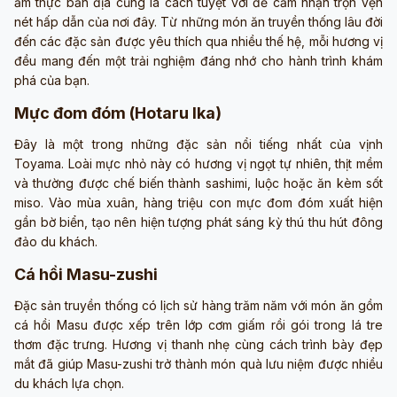
ẩm thực bản địa cũng là cách tuyệt vời để cảm nhận trọn vẹn
nét hấp dẫn của nơi đây. Từ những món ăn truyền thống lâu đời
đến các đặc sản được yêu thích qua nhiều thế hệ, mỗi hương vị
đều mang đến một trải nghiệm đáng nhớ cho hành trình khám
phá của bạn.
Mực đom đóm (Hotaru Ika)
Đây là một trong những đặc sản nổi tiếng nhất của vịnh
Toyama. Loài mực nhỏ này có hương vị ngọt tự nhiên, thịt mềm
và thường được chế biến thành sashimi, luộc hoặc ăn kèm sốt
miso. Vào mùa xuân, hàng triệu con mực đom đóm xuất hiện
gần bờ biển, tạo nên hiện tượng phát sáng kỳ thú thu hút đông
đảo du khách.
Cá hồi Masu-zushi
Đặc sản truyền thống có lịch sử hàng trăm năm với món ăn gồm
cá hồi Masu được xếp trên lớp cơm giấm rồi gói trong lá tre
thơm đặc trưng. Hương vị thanh nhẹ cùng cách trình bày đẹp
mắt đã giúp Masu-zushi trở thành món quà lưu niệm được nhiều
du khách lựa chọn.