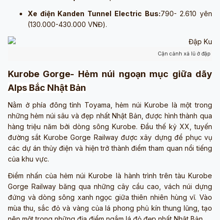
Xe điện Kanden Tunnel Electric Bus:
790- 2.610 yên
(130.000-430.000 VNĐ).
Cận cảnh xả lũ ở đập ( Ả
Kurobe Gorge- Hẻm núi ngoạn mục giữa dãy
Alps Bắc Nhật Bản
Nằm ở phía đông tỉnh Toyama, hẻm núi Kurobe là một trong
những hẻm núi sâu và đẹp nhất Nhật Bản, được hình thành qua
hàng triệu năm bởi dòng sông Kurobe. Đầu thế kỷ XX, tuyến
đường sắt Kurobe Gorge Railway được xây dựng để phục vụ
các dự án thủy điện và hiện trở thành điểm tham quan nổi tiếng
của khu vực.
Điểm nhấn của hẻm núi Kurobe là hành trình trên tàu Kurobe
Gorge Railway băng qua những cây cầu cao, vách núi dựng
đứng và dòng sông xanh ngọc giữa thiên nhiên hùng vĩ. Vào
mùa thu, sắc đỏ và vàng của lá phong phủ kín thung lũng, tạo
nên một trong những địa điểm ngắm lá đỏ đẹp nhất Nhật Bản.