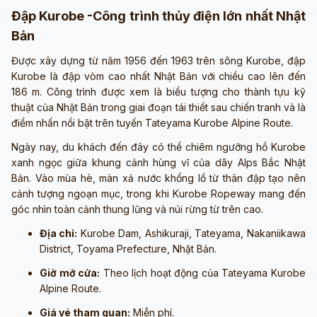
Đập Kurobe -Công trình thủy điện lớn nhất Nhật
Bản
Được xây dựng từ năm 1956 đến 1963 trên sông Kurobe, đập
Kurobe là đập vòm cao nhất Nhật Bản với chiều cao lên đến
186 m. Công trình được xem là biểu tượng cho thành tựu kỹ
thuật của Nhật Bản trong giai đoạn tái thiết sau chiến tranh và là
điểm nhấn nổi bật trên tuyến Tateyama Kurobe Alpine Route.
Ngày nay, du khách đến đây có thể chiêm ngưỡng hồ Kurobe
xanh ngọc giữa khung cảnh hùng vĩ của dãy Alps Bắc Nhật
Bản. Vào mùa hè, màn xả nước khổng lồ từ thân đập tạo nên
cảnh tượng ngoạn mục, trong khi Kurobe Ropeway mang đến
góc nhìn toàn cảnh thung lũng và núi rừng từ trên cao.
Địa chỉ:
Kurobe Dam, Ashikuraji, Tateyama, Nakaniikawa
District, Toyama Prefecture, Nhật Bản.
Giờ mở cửa:
Theo lịch hoạt động của Tateyama Kurobe
Alpine Route.
Giá vé tham quan:
Miễn phí.