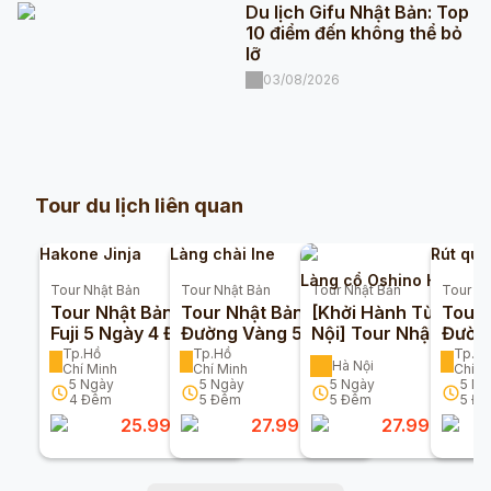
Du lịch Gifu Nhật Bản: Top
10 điểm đến không thể bỏ
lỡ
03/08/2026
Tour du lịch liên quan
Hakone Jinja
Làng chài Ine
Rút quẻ
Làng cổ Oshino Hakkai
Tour
Nhật Bản
Tour
Nhật Bản
Tour
Nhật Bản
Tour
Nh
Tour Nhật Bản Tokyo
Tour Nhật Bản Cung
[Khởi Hành Từ Hà
Tour 
Fuji 5 Ngày 4 Đêm
Đường Vàng 5 Ngày
Nội] Tour Nhật Bản
Đườn
5 Đêm Từ Tp Hcm
Cung Đường Vàng 5
5 Đêm
Tp.Hồ
Tp.Hồ
Tp.H
Hà Nội
Chí Minh
Chí Minh
Chí M
Bay Vietjet Air
Ngày 5 Đêm - Vietjet
Airlin
5
Ngày
5
Ngày
5
Ngày
5
Ng
4
Đêm
5
Đêm
5
Đêm
5
Đê
25.990.000
đ
27.990.000
đ
27.990.000