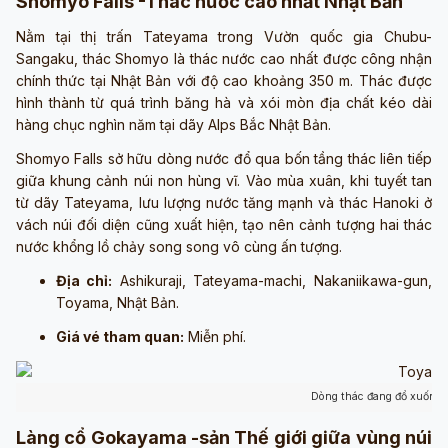
Shomyo Falls -Thác nước cao nhất Nhật Bản
Nằm tại thị trấn Tateyama trong Vườn quốc gia Chubu-
Sangaku, thác Shomyo là thác nước cao nhất được công nhận
chính thức tại Nhật Bản với độ cao khoảng 350 m. Thác được
hình thành từ quá trình băng hà và xói mòn địa chất kéo dài
hàng chục nghìn năm tại dãy Alps Bắc Nhật Bản.
Shomyo Falls sở hữu dòng nước đổ qua bốn tầng thác liên tiếp
giữa khung cảnh núi non hùng vĩ. Vào mùa xuân, khi tuyết tan
từ dãy Tateyama, lưu lượng nước tăng mạnh và thác Hanoki ở
vách núi đối diện cũng xuất hiện, tạo nên cảnh tượng hai thác
nước khổng lồ chảy song song vô cùng ấn tượng.
Địa chỉ:
Ashikuraji, Tateyama-machi, Nakaniikawa-gun,
Toyama, Nhật Bản.
Giá vé tham quan:
Miễn phí.
Dòng thác đang đổ xuống 
Làng cổ Gokayama -sản Thế giới giữa vùng núi