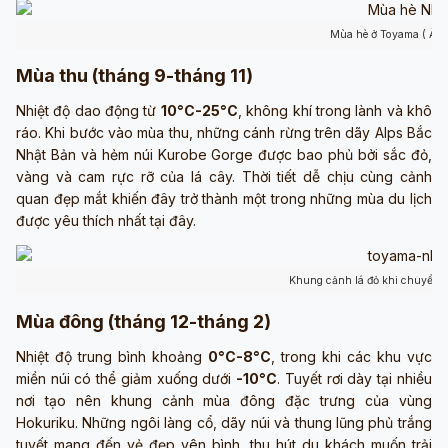
Mùa hè ở Toyama ( Ảnh
Mùa thu (tháng 9-tháng 11)
Nhiệt độ dao động từ
10°C-25°C
, không khí trong lành và khô
ráo. Khi bước vào mùa thu, những cánh rừng trên dãy Alps Bắc
Nhật Bản và hẻm núi Kurobe Gorge được bao phủ bởi sắc đỏ,
vàng và cam rực rỡ của lá cây. Thời tiết dễ chịu cùng cảnh
quan đẹp mắt khiến đây trở thành một trong những mùa du lịch
được yêu thích nhất tại đây.
Khung cảnh lá đỏ khi chuyển t
Mùa đông (tháng 12-tháng 2)
Nhiệt độ trung bình khoảng
0°C-8°C
, trong khi các khu vực
miền núi có thể giảm xuống dưới
-10°C
. Tuyết rơi dày tại nhiều
nơi tạo nên khung cảnh mùa đông đặc trưng của vùng
Hokuriku. Những ngôi làng cổ, dãy núi và thung lũng phủ trắng
tuyết mang đến vẻ đẹp yên bình, thu hút du khách muốn trải