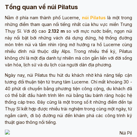
Tổng quan về núi Pilatus
Nằm ở phía nam thành phố Lucerne,
núi Pilatus
là một trong
những điểm tham quan nổi tiếng nhất của khu vực miền Trung
Thụy Sĩ. Với độ cao
2.132 m
so với mực nước biển, ngọn núi
này nổi bật bởi những vách đá dựng đứng, hệ thống đường
mòn trên núi và tầm nhìn rộng mở hướng ra hồ Lucerne cùng
nhiều đỉnh núi thuộc dãy Alps. Trong nhiều thế kỷ, Pilatus
không chỉ là một địa danh tự nhiên mà còn gắn liền với đời sống
văn hóa, lịch sử và du lịch của người dân địa phương.
Ngày nay, núi Pilatus thu hút du khách nhờ khả năng tiếp cận
tương đối thuận tiện từ trung tâm Lucerne. Chỉ mất khoảng 30 -
40 phút di chuyển bằng phương tiện công cộng, du khách đã
có thể bắt đầu hành trình lên núi bằng tàu bánh răng hoặc hệ
thống cáp treo. Đây cũng là một trong số ít những điểm đến tại
Thụy Sĩ kết hợp được nhiều trải nghiệm trong cùng một ngày, từ
ngắm cảnh, đi bộ đường núi đến khám phá các công trình kỹ
thuật giao thông nổi tiếng.