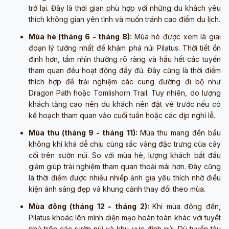
trở lại. Đây là thời gian phù hợp với những du khách yêu
thích không gian yên tĩnh và muốn tránh cao điểm du lịch.
Mùa hè (tháng 6 - tháng 8):
Mùa hè được xem là giai
đoạn lý tưởng nhất để khám phá núi Pilatus. Thời tiết ổn
định hơn, tầm nhìn thường rõ ràng và hầu hết các tuyến
tham quan đều hoạt động đầy đủ. Đây cũng là thời điểm
thích hợp để trải nghiệm các cung đường đi bộ như
Dragon Path hoặc Tomlishorn Trail. Tuy nhiên, do lượng
khách tăng cao nên du khách nên đặt vé trước nếu có
kế hoạch tham quan vào cuối tuần hoặc các dịp nghỉ lễ.
Mùa thu (tháng 9 - tháng 11):
Mùa thu mang đến bầu
không khí khá dễ chịu cùng sắc vàng đặc trưng của cây
cối trên sườn núi. So với mùa hè, lượng khách bắt đầu
giảm giúp trải nghiệm tham quan thoải mái hơn. Đây cũng
là thời điểm được nhiều nhiếp ảnh gia yêu thích nhờ điều
kiện ánh sáng đẹp và khung cảnh thay đổi theo mùa.
Mùa đông (tháng 12 - tháng 2):
Khi mùa đông đến,
Pilatus khoác lên mình diện mạo hoàn toàn khác với tuyết
phủ trên các sườn núi và khu vực đỉnh núi. Dù tuyến tàu