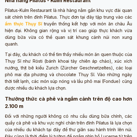
Nhà hàng Pilatus - Kulm Restaurant
Pilatus-Kulm Restaurant là nhà hàng nằm gần khu vực đài quan
sát chính trên đỉnh Pilatus. Thực đơn tại đây tập trung vào các
ẩm thực Thụy Sĩ
truyền thống kết hợp với món ăn châu Âu
hiện đại. Không gian rộng và vị trí cao giúp thực khách vừa
dùng bữa vừa có thể quan sát khung cảnh núi non xung
quanh.
Tại đây, du khách có thể tìm thấy nhiều món ăn quen thuộc của
Thụy Sĩ như Rösti (bánh khoai tây chiên áp chảo), xúc xích
nướng, thịt bê kiểu Zurich (Zürcher Geschnetzeltes), các loại
phô mai địa phương và chocolate Thụy Sĩ. Vào những ngày
thời tiết lạnh, các món súp nóng và lẩu phô mai (Fondue) cũng
được nhiều du khách lựa chọn.
Thưởng thức cà phê và ngắm cảnh trên độ cao hơn
2.100 m
Đối với những người không có nhu cầu dùng bữa chính, các
quầy cà phê và khu vực nghỉ chân trên đỉnh Pilatus là lựa chọn
của nhiều du khách tại đây để thư giãn sau hành trình lên núi.
Đây cũng là thời điểm lý tưởng để ngắm nhìn hồ Lucerne từ trên