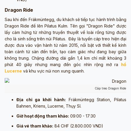
Dragon Ride
Sau khi đến Fräkmüntegg, du khách sẽ tiếp tục hành trình bằng
Dragon Ride để lên Pilatus Kulm. Tên gọi "Dragon Ride" được
lấy cảm hứng từ những truyền thuyết về loài rồng từng được
cho là sinh sống trên núi Pilatus. Đây là tuyến cáp treo hiện đại
được đưa vào vận hành từ năm 2015, nổi bật với thiết kế kính
toàn cảnh từ sàn đến trần, tạo cảm giác như đang bay giữa
không trung. Chặng đường dài gần 1,4 km chỉ mất khoảng 3
phút 40 giây nhưng mang đến góc nhìn rộng mở ra
hồ
Lucerne
và khu vực núi non xung quanh.
Cáp treo Dragon Ride (
Địa chỉ ga khởi hành:
Fräkmüntegg Station, Pilatus
Bahnen, Kriens, Lucerne, Thụy Sĩ.
Giờ hoạt động tham khảo:
09:00 - 17:30
Giá vé tham khảo:
84 CHF (2.800.000 VND)