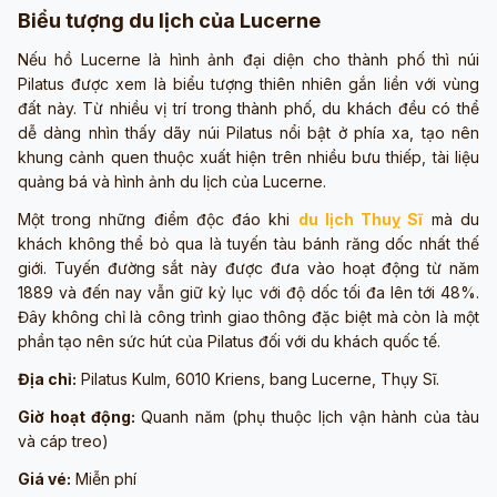
Biểu tượng du lịch của Lucerne
Nếu hồ Lucerne là hình ảnh đại diện cho thành phố thì núi
Pilatus được xem là biểu tượng thiên nhiên gắn liền với vùng
đất này. Từ nhiều vị trí trong thành phố, du khách đều có thể
dễ dàng nhìn thấy dãy núi Pilatus nổi bật ở phía xa, tạo nên
khung cảnh quen thuộc xuất hiện trên nhiều bưu thiếp, tài liệu
quảng bá và hình ảnh du lịch của Lucerne.
Một trong những điểm độc đáo khi
du lịch Thuỵ Sĩ
mà du
khách không thể bỏ qua là tuyến tàu bánh răng dốc nhất thế
giới. Tuyến đường sắt này được đưa vào hoạt động từ năm
1889 và đến nay vẫn giữ kỷ lục với độ dốc tối đa lên tới 48%.
Đây không chỉ là công trình giao thông đặc biệt mà còn là một
phần tạo nên sức hút của Pilatus đối với du khách quốc tế.
Địa chỉ:
Pilatus Kulm, 6010 Kriens, bang Lucerne, Thụy Sĩ.
Giờ hoạt động:
Quanh năm (phụ thuộc lịch vận hành của tàu
và cáp treo)
Giá vé:
Miễn phí