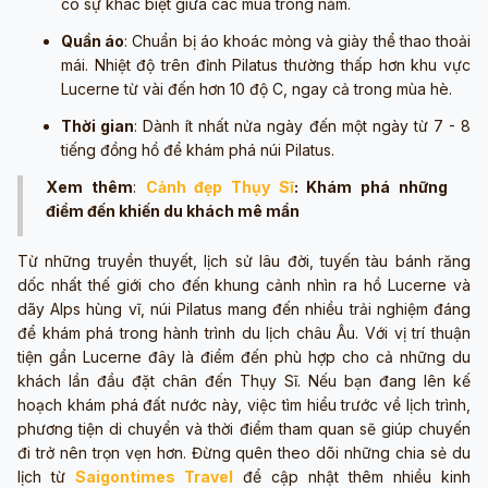
có sự khác biệt giữa các mùa trong năm.
Quần áo
: Chuẩn bị áo khoác mỏng và giày thể thao thoải
mái. Nhiệt độ trên đỉnh Pilatus thường thấp hơn khu vực
Lucerne từ vài đến hơn 10 độ C, ngay cả trong mùa hè.
Thời gian
: Dành ít nhất nửa ngày đến một ngày từ 7 - 8
tiếng đồng hồ để khám phá núi Pilatus.
Xem thêm
:
Cảnh đẹp Thụy Sĩ
: Khám phá những
điểm đến khiến du khách mê mẩn
Từ những truyền thuyết, lịch sử lâu đời, tuyến tàu bánh răng
dốc nhất thế giới cho đến khung cảnh nhìn ra hồ Lucerne và
dãy Alps hùng vĩ, núi Pilatus mang đến nhiều trải nghiệm đáng
để khám phá trong hành trình du lịch châu Âu. Với vị trí thuận
tiện gần Lucerne đây là điểm đến phù hợp cho cả những du
khách lần đầu đặt chân đến Thụy Sĩ. Nếu bạn đang lên kế
hoạch khám phá đất nước này, việc tìm hiểu trước về lịch trình,
phương tiện di chuyển và thời điểm tham quan sẽ giúp chuyến
đi trở nên trọn vẹn hơn. Đừng quên theo dõi những chia sẻ du
lịch từ
Saigontimes Travel
để cập nhật thêm nhiều kinh