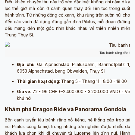
Điều khiến chuyến tàu này trở nên đặc biệt không chỉ nằm ở kỷ
lục thế giới mà còn ở cảnh quan thay đổi liên tục trong suốt
hành trình. Từ những đồng cỏ xanh, khu rừng trên sườn núi cho
đến các vách đá dựng đứng gần đỉnh Pilatus, mỗi đoạn đường
đều mang đến một góc nhìn khác nhau về thiên nhiên miền
Trung Thụy Sĩ.
Tàu bánh răng dốc (Ản
Địa chỉ:
Ga Alpnachstad Pilatusbahn, Bahnhofplatz 1,
6053 Alpnachstad, bang Obwalden, Thụy Sĩ
Thời gian hoạt động
: Tháng 5 - Tháng 11 | 8:00 - 18:00
Giá vé
: 72 - 96 CHF (~2.400.000 - 3.200.000 VND) - Vé
khứ hồi
Khám phá Dragon Ride và Panorama Gondola
Bên cạnh tuyến tàu bánh răng nổi tiếng, hệ thống cáp treo tại
núi Pilatus cũng là một trong những trải nghiệm được nhiều du
khách lựa chọn khi di chuyển từ Lucerne lên đỉnh núi. Hành