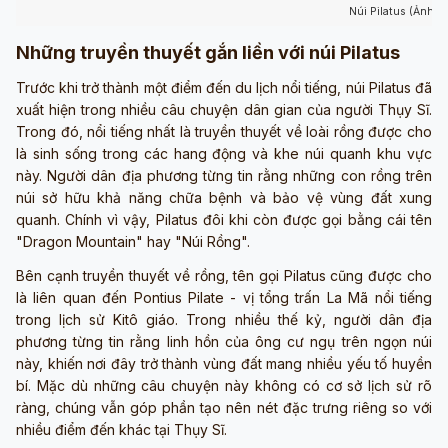
Núi Pilatus (Ảnh s
Những truyền thuyết gắn liền với núi Pilatus
Trước khi trở thành một điểm đến du lịch nổi tiếng, núi Pilatus đã
xuất hiện trong nhiều câu chuyện dân gian của người Thụy Sĩ.
Trong đó, nổi tiếng nhất là truyền thuyết về loài rồng được cho
là sinh sống trong các hang động và khe núi quanh khu vực
này. Người dân địa phương từng tin rằng những con rồng trên
núi sở hữu khả năng chữa bệnh và bảo vệ vùng đất xung
quanh. Chính vì vậy, Pilatus đôi khi còn được gọi bằng cái tên
"Dragon Mountain" hay "Núi Rồng".
Bên cạnh truyền thuyết về rồng, tên gọi Pilatus cũng được cho
là liên quan đến Pontius Pilate - vị tổng trấn La Mã nổi tiếng
trong lịch sử Kitô giáo. Trong nhiều thế kỷ, người dân địa
phương từng tin rằng linh hồn của ông cư ngụ trên ngọn núi
này, khiến nơi đây trở thành vùng đất mang nhiều yếu tố huyền
bí. Mặc dù những câu chuyện này không có cơ sở lịch sử rõ
ràng, chúng vẫn góp phần tạo nên nét đặc trưng riêng so với
nhiều điểm đến khác tại Thụy Sĩ.