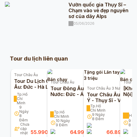
Vườn quốc gia Thụy Sĩ –
Chạm vào vẻ đẹp nguyên
sơ của dãy Alps
05/06/2026
Tour du lịch liên quan
Tặng gói Lăn tay Premi
Tour
Châu Âu
3 triệu
Bán chạy
Bán ch
Tour Du Lịch Châu
Tour
Châu Âu
Tour
Ch
Âu: Đức - Hà Lan -
Tour Đông Âu 5
[Khởi
Tour
Châu Âu 3 Nước
Bỉ - Pháp - Thụy Sỹ
Nước: Đức - Áo -
Nội] 
Tour Châu Âu: Pháp 
Tp.Hồ
- Ý 9n8đ
Chí
Hungary - Slovakia -
Pháp 
Ý - Thụy Sĩ - Vatican
Minh
Séc 10n9đ
Vatic
9 Ngày 8 Đêm
Tp.Hồ
9
Chí Minh
Ngày
Tp.Hồ
9
Ngày
Hà N
8
Chí Minh
8
Đêm
Đêm
10
Ngày
9
Ng
Chưa
9
Đêm
8
Đ
cập
55.990.000
đ
64.990.000
đ
66.890.000
nhật