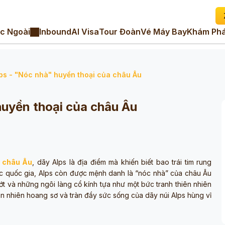
c Ngoài
Inbound
AI Visa
Tour Đoàn
Vé Máy Bay
Khám Phá
ps - "Nóc nhà" huyền thoại của châu Âu
uyền thoại của châu Âu
h châu Âu
, dãy Alps là địa điểm mà khiến biết bao trái tim rung
 các quốc gia, Alps còn được mệnh danh là “nóc nhà” của châu Âu
ớt và những ngôi làng cổ kính tựa như một bức tranh thiên nhiên
 nhiên hoang sơ và tràn đầy sức sống của dãy núi Alps hùng vĩ