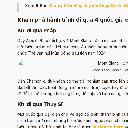
Xem thêm:
Khám phá những dãy núi Thụy Sĩ nổi tiế
Khám phá hành trình đi qua 4 quốc gia 
Khi đi qua Pháp
Dãy Alps ở Pháp nổi bật với Mont Blanc - đỉnh núi cao nhấ
một biểu tượng bất diệt của châu Âu. Nằm ngay dưới chân 
chức Thế vận hội Mùa Đông đầu tiên năm 1924.
Mont Blanc - đỉnh núi c
Đến Chamonix, du khách có thể trải nghiệm cáp treo lên đỉ
dài bất tận. Các hoạt động như leo núi, trượt tuyết hay 
rỡ để hít thở không khí trong lành, dễ chịu và luôn mang m
Khi đi qua Thuỵ Sĩ
Một quốc qua đại diện cho vẻ đẹp cổ điển, thanh bình của
mình bên sườn núi, những hồ nước xanh ngọc phản chiếu mâ
Biểu tượng nổi bật nhất tại đây là ngọn
núi Matterhorn
vớ