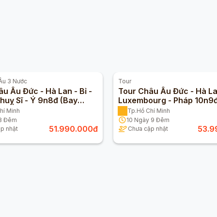
Âu 3 Nước
Tour
u Âu Đức - Hà Lan - Bỉ -
Tour Châu Âu Đức - Hà Lan
huỵ Sĩ - Ý 9n8đ (Bay
Luxembourg - Pháp 10n9đ
stan Airline)
Vietnam Airlines)
hí Minh
Tp.Hồ Chí Minh
8
Đêm
10
Ngày
9
Đêm
51.990.000
đ
53.9
p nhật
Chưa cập nhật