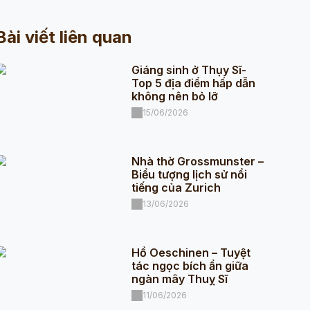
Bài viết liên quan
Giáng sinh ở Thụy Sĩ-
Top 5 địa điểm hấp dẫn
không nên bỏ lỡ
15/06/2026
Nhà thờ Grossmunster –
Biểu tượng lịch sử nổi
tiếng của Zurich
13/06/2026
Hồ Oeschinen – Tuyệt
tác ngọc bích ẩn giữa
ngàn mây Thuỵ Sĩ
11/06/2026