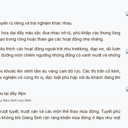
yến rũ riêng và trải nghiệm khác nhau.
m hoa dại đầy màu sắc đua nhau nở rộ, phủ khắp các thung lũng
 dạo trong rừng hoặc tham gia các hoạt động nhẹ nhàng.
u thích các hoạt động ngoài trời như trekking, đạp xe, dù lượn
con đường mòn chiêm ngưỡng những đồng cỏ xanh mướt và những
s khoác lên mình tấm áo vàng cam đỏ rực. Các thị trấn cổ kính,
ải nghiệm vô cùng thi vị, đặc biệt phù hợp với du khách đang tìm
ãy Alps (ảnh sưu tầm)
trượt tuyết, trượt ván và các môn thể thao mùa đông. Tuyết phủ
 không khí Giáng Sinh rộn ràng khiến mùa đông ở Alps như một