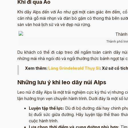
Khi đi qua Áo
Khi dãy Alps đến với Áo như gợi một cảm giác êm đềm, cổ 
căn nhà gỗ mái nhọn và đàn bò gặm cỏ thong thả bên sườn 
sản văn hoá lịch sử và vẻ đẹp núi rừng.
Thành phố Inn
Du khách có thể đi cáp treo để ngắm toàn cảnh dãy núi
những mái nhà ngói đỏ và ngồi thưởng thức bánh ngọt tại 
Xem thêm:
Làng Grindelwald Thụy Sĩ
: Xứ sở cổ tíc
Những lưu ý khi leo dãy núi Alps
Leo núi ở dãy Alps là một trải nghiệm cực kỳ thú vị nhưng
tận hưởng trọn vẹn chuyến hành trình. Dưới đây là một số lư
Luyện tập thể lực:
Dù đi bộ đường dài hay chinh phục
bị đuối sức giữa đường. Hãy luyện tập thể thao thư
cuộc hành trình.
Lựa chọn thời điểm và cung đường phù hợp:
Tìm 