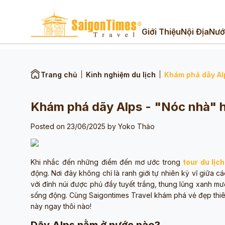
Giới Thiệu
Nội Địa
Nướ
Trang chủ
Kinh nghiệm du lịch
Khám phá dãy Al
Khám phá dãy Alps - "Nóc nhà" h
Posted on 23/06/2025 by
Yoko Thảo
Khi nhắc đến những điểm đến mơ ước trong
tour du lịc
động. Nơi đây không chỉ là ranh giới tự nhiên kỳ vĩ giữa
với đỉnh núi được phủ đầy tuyết trắng, thung lũng xanh mư
sống động. Cùng Saigontimes Travel khám phá vẻ đẹp thiên
này ngay thôi nào!