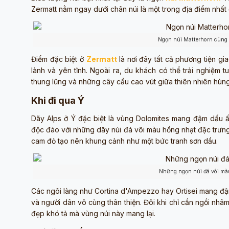
Zermatt nằm ngay dưới chân núi là một trong địa điểm nhất
Ngọn núi Matterhorn cùng v
Điểm đặc biệt ở
Zermatt
là nơi đây tất cả phương tiện gi
lành và yên tĩnh. Ngoài ra, du khách có thể trải nghiệm t
thung lũng và những cây cầu cao vút giữa thiên nhiên hùng
Khi đi qua Ý
Dãy Alps ở Ý đặc biệt là vùng Dolomites mang đậm dấu ấ
độc đáo với những dãy núi đá vôi màu hồng nhạt đặc trưn
cam đỏ tạo nên khung cảnh như một bức tranh sơn dầu.
Những ngọn núi đá vôi mà
Các ngôi làng như Cortina d'Ampezzo hay Ortisei mang đậm
và người dân vô cùng thân thiện. Đôi khi chỉ cần ngồi nh
đẹp khó tả mà vùng núi này mang lại.