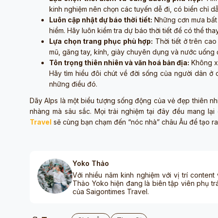
kinh nghiệm nên chọn các tuyến dễ đi, có biển chỉ d
Luôn cập nhật dự báo thời tiết:
Những cơn mưa bất n
hiểm. Hãy luôn kiểm tra dự báo thời tiết để có thể th
Lựa chọn trang phục phù hợp:
Thời tiết ở trên ca
mũ, găng tay, kính, giày chuyên dụng và nước uống 
Tôn trọng thiên nhiên và văn hoá bản địa:
Không xả
Hãy tìm hiểu đôi chút về đời sống của người dân ở c
những điều đó.
Dãy Alps là một biểu tượng sống động của vẻ đẹp thiên nhi
nhàng mà sâu sắc. Mọi trải nghiệm tại đây đều mang lại 
Travel
sẽ cùng bạn chạm đến “nóc nhà” châu Âu để tạo ra
Yoko Thảo
Với nhiều năm kinh nghiệm với vị trí content
Thảo Yoko hiện đang là biên tập viên phụ tr
của Saigontimes Travel.