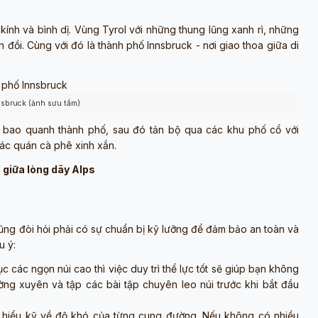
kính và bình dị. Vùng Tyrol với những thung lũng xanh rì, những
đồi. Cùng với đó là thành phố Innsbruck - nơi giao thoa giữa di
sbruck (ảnh sưu tầm)
 bao quanh thành phố, sau đó tản bộ qua các khu phố cổ với
các quán cà phê xinh xắn.
h giữa lòng dãy Alps
 cũng đòi hỏi phải có sự chuẩn bị kỹ lưỡng để đảm bảo an toàn và
u ý:
 các ngọn núi cao thì việc duy trì thể lực tốt sẽ giúp bạn không
ờng xuyên và tập các bài tập chuyên leo núi trước khi bắt đầu
hiểu kỹ về độ khó của từng cung đường. Nếu không có nhiều