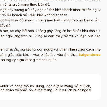
ẫn rõ ràng và mang theo bản đồ.
gờ hay sương mù dày đặc có thể khiến hành trình trở nên nguy
ay đổi kế hoạch nếu điều kiện không an toàn.
o có thể thay đổi nhanh chóng nên hãy mang theo áo khoác ấm,
đầy đủ.
 rác, bẻ cây, hái hoa, không gây tiếng ồn lớn ở các khu dân cư.
ác ngôi làng trên núi vì họ sẽ cảm thấy rất vui khi bạn biết đến
ên châu Âu, nơi kết nối con người với thiên nhiên theo cách nhẹ
cảm giác đặc biệt - vừa phiêu lưu vừa thư thái.
Saigontimes
 những kỷ niệm không thể nào quên.
 writer và sáng tạo nội dung, đặc biệt là mảng về du lịch,
ách chính về phần nội dung mảng Tour du lịch nước ngoài