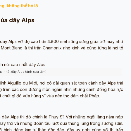
ng, không thể bỏ lỡ
của dãy Alps
t dãy Alps với độ cao hơn 4.800 mét sừng sững giữa trời mây như
Mont Blanc là thị trấn Chamonix nhỏ xinh và cũng từng là nơi tổ
ao nhất dãy Alps (ảnh sưu tầm)
nh Aiguille du Midi, nơi có đài quan sát toàn cảnh dãy Alps trải
đi bộ trên các con đường mòn ngắm nhìn những cánh đồng hoa rực
ột chút gì đó vừa hùng vĩ vừa nên thơ đậm chất Pháp.
 dãy Alps thì đó chính là Thuỵ Sĩ. Với những ngôi làng nằm nép
y trời và những đoàn tàu lướt qua thung lũng trong sương sớm.
i hình dáng kim tự tháp độc đáo, đầy uy nghi cùng với thị trấn