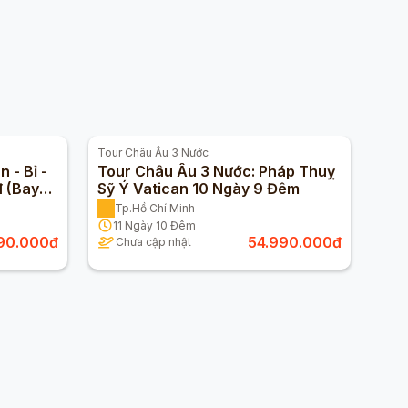
Tour
Châu Âu 3 Nước
 - Bỉ -
Tour Châu Âu 3 Nước: Pháp Thuỵ
 (Bay
Sỹ Ý Vatican 10 Ngày 9 Đêm
Tp.Hồ Chí Minh
11
Ngày
10
Đêm
90.000
đ
54.990.000
đ
Chưa cập nhật