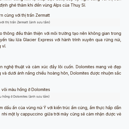
 định ghé thăm khi đến vùng Alps của Thuỵ Sĩ.
ới thị trấn Zermatt (ảnh sưu tầm)
ao thông đều thân thiện với môi trường tạo nên không gian trong
uyến tàu lửa Glacier Express với hành trình xuyên qua rừng núi,
 vĩ.
n nghệ thuật và cảm xúc đầy lôi cuốn. Dolomites mang vẻ đẹp
g và dưới ánh nắng chiều hoàng hôn, Dolomites được nhuộm sắc
u hồng ở Dolomites (ảnh sưu tầm)
 dấu ấn của vùng núi Ý với kiến trúc ấm cúng, ẩm thực hấp dẫn
âm nhi một ly cappuccino giữa trời mây cũng sẽ cảm nhận được vẻ