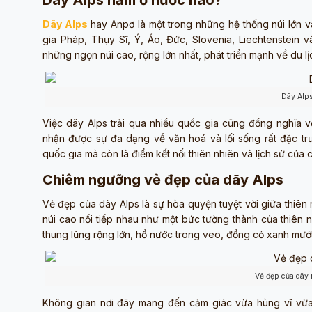
Dãy Alps nằm ở nước nào?
Dãy Alps
hay Anpơ là một trong những hệ thống núi lớn và
gia Pháp, Thụy Sĩ, Ý, Áo, Đức, Slovenia, Liechtenstein
những ngọn núi cao, rộng lớn nhất, phát triển mạnh về du lị
Dãy Alp
Việc dãy Alps trải qua nhiều quốc gia cũng đồng nghĩa 
nhận được sự đa dạng về văn hoá và lối sống rất đặc trưn
quốc gia mà còn là điểm kết nối thiên nhiên và lịch sử của 
Chiêm ngưỡng vẻ đẹp của dãy Alps
Vẻ đẹp của dãy Alps là sự hòa quyện tuyệt vời giữa thiên
núi cao nối tiếp nhau như một bức tường thành của thiên 
thung lũng rộng lớn, hồ nước trong veo, đồng cỏ xanh mướt
Vẻ đẹp của dãy 
Không gian nơi đây mang đến cảm giác vừa hùng vĩ vừa 