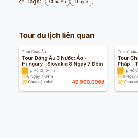
Tags:
Châu Âu
Thuỵ Sĩ
Tour du lịch liên quan
Tour
Châu Âu
Tour
Châu 
Tour Đông Âu 3 Nước: Áo -
Tour Châ
Hungary - Slovakia 8 Ngày 7 Đêm
Pháp - T
Turkmeni
Tp.Hồ Chí Minh
Tp.Hồ C
8
Ngày
7
Đêm
9
Ngày
49.900.000
đ
Chưa cập nhật
Chưa cậ