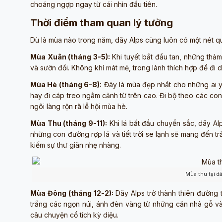
choáng ngợp ngay từ cái nhìn đầu tiên.
Thời điểm tham quan lý tưởng
Dù là mùa nào trong năm, dãy Alps cũng luôn có một nét qu
Mùa Xuân (tháng 3-5):
Khi tuyết bắt đầu tan, những thả
và sườn đồi. Không khí mát mẻ, trong lành thích hợp để đi
Mùa Hè (tháng 6-8):
Đây là mùa đẹp nhất cho những ai yê
hay đi cáp treo ngắm cảnh từ trên cao. Đi bộ theo các 
ngôi làng rộn rã lễ hội mùa hè.
Mùa Thu (tháng 9-11):
Khi lá bắt đầu chuyển sắc, dãy Alp
những con đường rợp lá và tiết trời se lạnh sẽ mang đến tr
kiếm sự thư giãn nhẹ nhàng.
Mùa thu tại d
Mùa Đông (tháng 12-2):
Dãy Alps trở thành thiên đường 
trắng các ngọn núi, ánh đèn vàng từ những căn nhà gỗ và
câu chuyện cổ tích kỳ diệu.