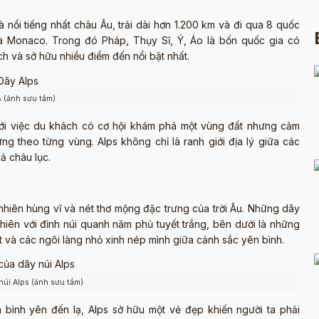
 nổi tiếng nhất châu Âu, trải dài hơn 1.200 km và đi qua 8 quốc
 và Monaco. Trong đó Pháp, Thụy Sĩ, Ý, Áo là bốn quốc gia có
ch và sở hữu nhiều điểm đến nổi bật nhất.
s (ảnh sưu tầm)
với việc du khách có cơ hội khám phá một vùng đất nhưng cảm
g theo từng vùng. Alps không chỉ là ranh giới địa lý giữa các
cả châu lục.
 nhiên hùng vĩ và nét thơ mộng đặc trưng của trời Âu. Những dãy
nhiên với đỉnh núi quanh năm phủ tuyết trắng, bên dưới là những
 và các ngôi làng nhỏ xinh nép mình giữa cảnh sắc yên bình.
núi Alps (ảnh sưu tầm)
bình yên đến lạ, Alps sở hữu một vẻ đẹp khiến người ta phải