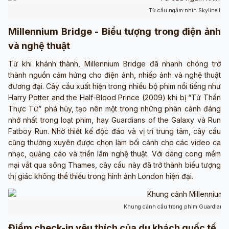
Từ cầu ngắm nhìn Skyline Lon
Millennium Bridge - Biểu tượng trong điện ảnh
và nghệ thuật
Từ khi khánh thành, Millennium Bridge đã nhanh chóng trở
thành nguồn cảm hứng cho điện ảnh, nhiếp ảnh và nghệ thuật
đương đại. Cây cầu xuất hiện trong nhiều bộ phim nổi tiếng như
Harry Potter and the Half-Blood Prince (2009) khi bị “Tử Thần
Thực Tử” phá hủy, tạo nên một trong những phân cảnh đáng
nhớ nhất trong loạt phim, hay Guardians of the Galaxy và Run
Fatboy Run. Nhờ thiết kế độc đáo và vị trí trung tâm, cây cầu
cũng thường xuyên được chọn làm bối cảnh cho các video ca
nhạc, quảng cáo và triển lãm nghệ thuật. Với dáng cong mềm
mại vắt qua sông Thames, cây cầu này đã trở thành biểu tượng
thị giác không thể thiếu trong hình ảnh London hiện đại.
Khung cảnh cầu trong phim Guardians o
Điểm check-in yêu thích của du khách quốc tế