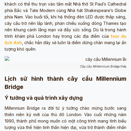
khách có thể thu trọn vào tầm mắt Nhà thờ St Paul’s Cathedral
phía Bắc và Tate Modern cùng Nhà hát Shakespeare’s Globe
phía Nam. Vào buổi tối, khi hệ thống đèn LED được thắp sáng,
cây cầu trở nên lấp lánh, phản chiếu xuống dòng Thames tạo
nên khung cảnh lãng mạn và đầy sức sống. Dù là trong hành
trình khám phá London hay trong các địa điểm của
tour du
lịch Anh
, chắc hẳn đây sẽ luôn là điểm dừng chân mang lại ấn
tượng khó quên.
Cây cầu Millennium Bridge thép nổ
Lịch sử hình thành cây cầu Millennium
Bridge
Ý tưởng và quá trình xây dựng
Millennium Bridge ra đời từ ý tưởng chào mừng bước sang
thiên niên kỷ mới của thủ đô London. Vào cuối những năm
1990, thành phố mong muốn có một công trình mang tính biểu
tượng vừa thể hiện tinh thần hiện đại, vừa trở thành điểm nhấn