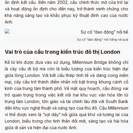
ổn định kết cấu. Đến năm 2002, cầu chính thức mở cửa trở lại
và hoạt động ổn định cho đến nay, trở thành minh chứng cho
khả năng sáng tạo và khắc phục kỹ thuật đỉnh cao của nước
Anh.
Sự cố “dao động” nổi tiếng và quá tr
Vai trò của cầu trong kiến trúc đô thị London
Kể từ khi được đưa vào sử dụng, Millennium Bridge không chỉ
là cây cầu đi bộ mà còn là biểu tượng của kiến trúc hiện đại
giữa lòng London. Với kết cấu thép tinh tế và dáng cong mềm
mại, cây cầu trở thành điểm nhấn nổi bật trong khung cảnh cổ
kính của trung tâm thành phố. Về mặt quy hoạch, cầu đóng vai
trò quan trọng trong việc kết nối hai khu vực văn hóa lớn từ
trung tâm London, tôn giáo và tài chính lâu đời với South Bank
đến khu vực nghệ thuật và sáng tạo của thủ đô. Cầu Millennium
vì thế được xem là “sợi dây” nối giữa quá khứ và tương lai của
London, biểu trưng cho tinh thần đổi mới, sáng tạo và hài hòa
giữa di sản và hiện đại của nước Anh.