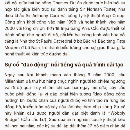
kết nối giữa hai bờ sông Thames. Dự án được thực hiện bởi sự
hợp tác giữa kiến trúc sư danh tiếng Sir Norman Foster, nhà
điêu khắc Sir Anthony Caro và công ty kỹ thuật Arup Group.
Công trình khởi công vào năm 1998 và hoàn thành vào năm
2000 với tổng chi phí hơn 18 triệu bảng Anh. Cầu được thiết kế
dành riêng cho người đi bộ, nối liền hai công trình văn hóa nổi
tiếng là Nhà thờ St Paul’s Cathedral ở bờ Bắc và Bảo tàng Tate
Modern ở bờ Nam, trở thành biểu tượng cho sự giao thoa giữa
nghệ thuật và kiến trúc đương đại.
Sự cố “dao động” nổi tiếng và quá trình cải tạo
Ngay sau khi khánh thành vào tháng 6 năm 2000, cầu
Millennium đã thu hút hàng chục nghìn người tới chiêm ngưỡng
và đi bộ qua. Tuy nhiên, chỉ sau hai ngày mở cửa, cây cầu
buộc phải đóng lại vì gặp phải hiện tượng “dao động cộng
hưởng” khi bước chân của người đi bộ vô tình tạo ra rung lắc
đồng bộ, khiến toàn bộ cây cầu lắc nhẹ theo nhịp sóng. Sự cố
này khiến cầu được người dân đặt biệt danh là
“
Wobbly
Bridge” (Cầu Lắc Lư). Sau quá trình nghiên cứu kỹ thuật kéo
dài hơn hai năm, các kỹ sư đã lắp đặt thêm 37 bộ giảm chấn để