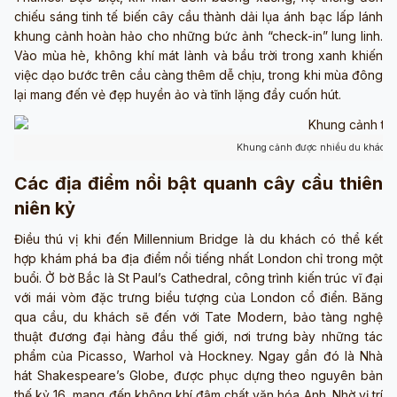
chiếu sáng tinh tế biến cây cầu thành dải lụa ánh bạc lấp lánh
khung cảnh hoàn hảo cho những bức ảnh “check-in” lung linh.
Vào mùa hè, không khí mát lành và bầu trời trong xanh khiến
việc dạo bước trên cầu càng thêm dễ chịu, trong khi mùa đông
lại mang đến vẻ đẹp huyền ảo và tĩnh lặng đầy cuốn hút.
Khung cảnh được nhiều du khách c
Các địa điểm nổi bật quanh cây cầu thiên
niên kỷ
Điều thú vị khi đến Millennium Bridge là du khách có thể kết
hợp khám phá ba địa điểm nổi tiếng nhất London chỉ trong một
buổi. Ở bờ Bắc là St Paul’s Cathedral, công trình kiến trúc vĩ đại
với mái vòm đặc trưng biểu tượng của London cổ điển. Băng
qua cầu, du khách sẽ đến với Tate Modern, bảo tàng nghệ
thuật đương đại hàng đầu thế giới, nơi trưng bày những tác
phẩm của Picasso, Warhol và Hockney. Ngay gần đó là Nhà
hát Shakespeare’s Globe, được phục dựng theo nguyên bản
thế kỷ 16, mang đến không khí đậm chất văn hóa Anh. Nhờ vị trí