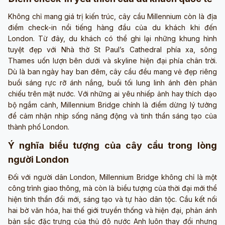
Không chỉ mang giá trị kiến trúc, cây cầu Millennium còn là địa
điểm check-in nổi tiếng hàng đầu của du khách khi đến
London. Từ đây, du khách có thể ghi lại những khung hình
tuyệt đẹp với Nhà thờ St Paul’s Cathedral phía xa, sông
Thames uốn lượn bên dưới và skyline hiện đại phía chân trời.
Dù là ban ngày hay ban đêm, cây cầu đều mang vẻ đẹp riêng
buổi sáng rực rỡ ánh nắng, buổi tối lung linh ánh đèn phản
chiếu trên mặt nước. Với những ai yêu nhiếp ảnh hay thích dạo
bộ ngắm cảnh, Millennium Bridge chính là điểm dừng lý tưởng
để cảm nhận nhịp sống năng động và tinh thần sáng tạo của
thành phố London.
Ý nghĩa biểu tượng của cây cầu trong lòng
người London
Đối với người dân London, Millennium Bridge không chỉ là một
công trình giao thông, mà còn là biểu tượng của thời đại mới thể
hiện tinh thần đổi mới, sáng tạo và tự hào dân tộc. Cầu kết nối
hai bờ văn hóa, hai thế giới truyền thống và hiện đại, phản ánh
bản sắc đặc trưng của thủ đô nước Anh luôn thay đổi nhưng