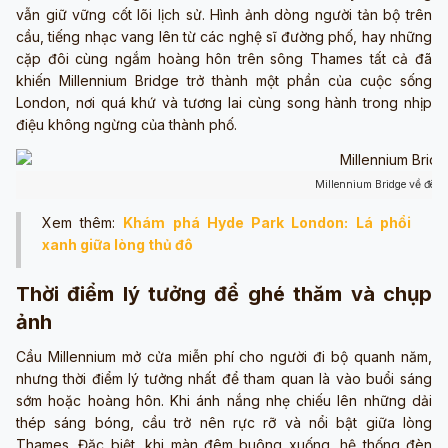
vẫn giữ vững cốt lõi lịch sử. Hình ảnh dòng người tản bộ trên
cầu, tiếng nhạc vang lên từ các nghệ sĩ đường phố, hay những
cặp đôi cùng ngắm hoàng hôn trên sông Thames tất cả đã
khiến Millennium Bridge trở thành một phần của cuộc sống
London, nơi quá khứ và tương lai cùng song hành trong nhịp
điệu không ngừng của thành phố.
Millennium Bridge về đêm
Xem thêm:
Khám phá Hyde Park London: Lá phổi
xanh giữa lòng thủ đô
Thời điểm lý tưởng để ghé thăm và chụp
ảnh
Cầu Millennium mở cửa miễn phí cho người đi bộ quanh năm,
nhưng thời điểm lý tưởng nhất để tham quan là vào buổi sáng
sớm hoặc hoàng hôn. Khi ánh nắng nhẹ chiếu lên những dải
thép sáng bóng, cầu trở nên rực rỡ và nổi bật giữa lòng
Thames. Đặc biệt, khi màn đêm buông xuống, hệ thống đèn