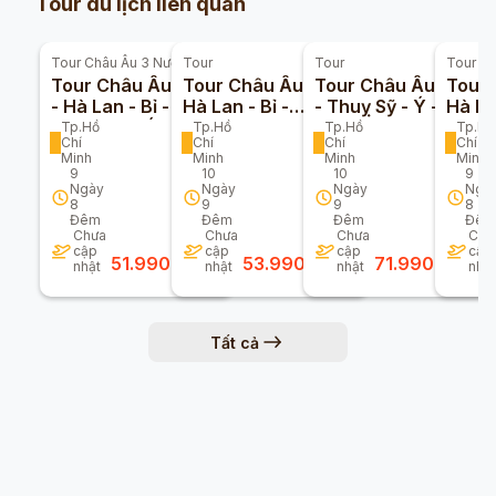
Tour du lịch liên quan
Tour
Châu Âu 3 Nước
Tour
Tour
Tour
Ch
Tour Châu Âu Đức
Tour Châu Âu Đức -
Tour Châu Âu Pháp
Tour 
- Hà Lan - Bỉ - Pháp
Hà Lan - Bỉ -
- Thuỵ Sỹ - Ý -
Hà La
- Thuỵ Sĩ - Ý 9n8đ
Luxembourg - Pháp
Vatican 10n9đ (Bay
Thụy 
Tp.Hồ
Tp.Hồ
Tp.Hồ
Tp.Hồ
Chí
Chí
Chí
Chí
(Bay Turkmenistan
10n9đ (Bay
Turkish Airlines)
(Bay
Minh
Minh
Minh
Minh
Airline)
Vietnam Airlines)
Emira
9
10
10
9
Airlin
Ngày
Ngày
Ngày
Ngà
8
9
9
8
Đêm
Đêm
Đêm
Đêm
Chưa
Chưa
Chưa
Chư
cập
cập
cập
cập
51.990.000
đ
53.990.000
đ
71.990.000
đ
nhật
nhật
nhật
nhật
Tất cả