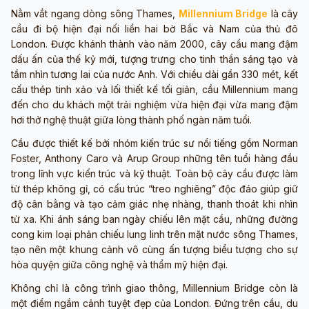
Nằm vắt ngang dòng sông Thames,
Millennium Bridge
là cây
cầu đi bộ hiện đại nối liền hai bờ Bắc và Nam của thủ đô
London. Được khánh thành vào năm 2000, cây cầu mang đậm
dấu ấn của thế kỷ mới, tượng trưng cho tinh thần sáng tạo và
tầm nhìn tương lai của nước Anh. Với chiều dài gần 330 mét, kết
cấu thép tinh xảo và lối thiết kế tối giản, cầu Millennium mang
đến cho du khách một trải nghiệm vừa hiện đại vừa mang đậm
hơi thở nghệ thuật giữa lòng thành phố ngàn năm tuổi.
Cầu được thiết kế bởi nhóm kiến trúc sư nổi tiếng gồm Norman
Foster, Anthony Caro và Arup Group những tên tuổi hàng đầu
trong lĩnh vực kiến trúc và kỹ thuật. Toàn bộ cây cầu được làm
từ thép không gỉ, có cấu trúc “treo nghiêng” độc đáo giúp giữ
độ cân bằng và tạo cảm giác nhẹ nhàng, thanh thoát khi nhìn
từ xa. Khi ánh sáng ban ngày chiếu lên mặt cầu, những đường
cong kim loại phản chiếu lung linh trên mặt nước sông Thames,
tạo nên một khung cảnh vô cùng ấn tượng biểu tượng cho sự
hòa quyện giữa công nghệ và thẩm mỹ hiện đại.
Không chỉ là công trình giao thông, Millennium Bridge còn là
một điểm ngắm cảnh tuyệt đẹp của London. Đứng trên cầu, du