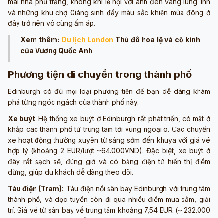
mái nhà phủ trắng, không khí lễ hội với ánh đèn vàng lung linh
và những khu chợ Giáng sinh đầy màu sắc khiến mùa đông ở
đây trở nên vô cùng ấm áp.
Xem thêm:
Du lịch London
Thủ đô hoa lệ và cổ kính
của Vương Quốc Anh
Phương tiện di chuyển trong thành phố
Edinburgh có đủ mọi loại phương tiện để bạn dễ dàng khám
phá từng ngóc ngách của thành phố này.
Xe buýt:
Hệ thống xe buýt ở Edinburgh rất phát triển, có mặt ở
khắp các thành phố từ trung tâm tới vùng ngoại ô. Các chuyến
xe hoạt động thường xuyên từ sáng sớm đến khuya với giá vé
hợp lý (khoảng 2 EUR/lượt ~64.000VND). Đặc biệt, xe buýt ở
đây rất sạch sẽ, đúng giờ và có bảng điện tử hiển thị điểm
dừng, giúp du khách dễ dàng theo dõi.
Tàu điện (Tram):
Tàu điện nối sân bay Edinburgh với trung tâm
thành phố, và dọc tuyến còn đi qua nhiều điểm mua sắm, giải
trí. Giá vé từ sân bay về trung tâm khoảng 7,54 EUR (~ 232.000