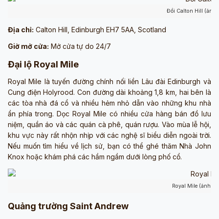
Đồi Calton Hill (ảnh
Địa chỉ:
Calton Hill, Edinburgh EH7 5AA, Scotland
Giờ mở cửa:
Mở cửa tự do 24/7
Đại lộ Royal Mile
Royal Mile là tuyến đường chính nối liền Lâu đài Edinburgh và
Cung điện Holyrood. Con đường dài khoảng 1,8 km, hai bên là
các tòa nhà đá cổ và nhiều hẻm nhỏ dẫn vào những khu nhà
ẩn phía trong. Dọc Royal Mile có nhiều cửa hàng bán đồ lưu
niệm, quần áo và các quán cà phê, quán rượu. Vào mùa lễ hội,
khu vực này rất nhộn nhịp với các nghệ sĩ biểu diễn ngoài trời.
Nếu muốn tìm hiểu về lịch sử, bạn có thể ghé thăm Nhà John
Knox hoặc khám phá các hầm ngầm dưới lòng phố cổ.
Royal Mile (ảnh sư
Quảng trường Saint Andrew