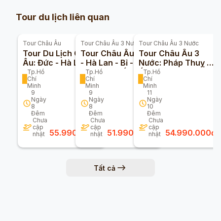
Tour du lịch liên quan
Tour
Châu Âu
Tour
Châu Âu 3 Nước
Tour
Châu Âu 3 Nước
Tour Du Lịch Châu
Tour Châu Âu Đức
Tour Châu Âu 3
Âu: Đức - Hà Lan -
- Hà Lan - Bỉ - Pháp
Nước: Pháp Thuỵ Sỹ
Bỉ - Pháp - Thụy Sỹ
- Thuỵ Sĩ - Ý 9n8đ
Ý Vatican 10 Ngày
Tp.Hồ
Tp.Hồ
Tp.Hồ
Chí
Chí
Chí
- Ý 9n8đ
(Bay Turkmenistan
9 Đêm
Minh
Minh
Minh
Airline)
9
9
11
Ngày
Ngày
Ngày
8
8
10
Đêm
Đêm
Đêm
Chưa
Chưa
Chưa
cập
cập
cập
55.990.000
đ
51.990.000
đ
54.990.000
đ
nhật
nhật
nhật
Tất cả