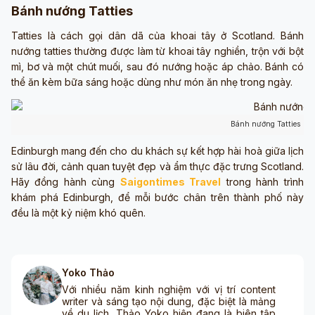
Bánh nướng Tatties
Tatties là cách gọi dân dã của khoai tây ở Scotland. Bánh
nướng tatties thường được làm từ khoai tây nghiền, trộn với bột
mì, bơ và một chút muối, sau đó nướng hoặc áp chảo. Bánh có
thể ăn kèm bữa sáng hoặc dùng như món ăn nhẹ trong ngày.
Bánh nướng Tatties (ả
Edinburgh mang đến cho du khách sự kết hợp hài hoà giữa lịch
sử lâu đời, cảnh quan tuyệt đẹp và ẩm thực đặc trưng Scotland.
Hãy đồng hành cùng
Saigontimes Travel
trong hành trình
khám phá Edinburgh, để mỗi bước chân trên thành phố này
đều là một kỷ niệm khó quên.
Yoko Thảo
Với nhiều năm kinh nghiệm với vị trí content
writer và sáng tạo nội dung, đặc biệt là mảng
về du lịch, Thảo Yoko hiện đang là biên tập