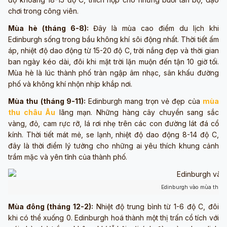
chơi trong công viên.
Mùa hè (tháng 6-8):
Đây là mùa cao điểm du lịch khi
Edinburgh sống trong bầu không khí sôi động nhất. Thời tiết ấm
áp, nhiệt độ dao động từ 15-20 độ C, trời nắng đẹp và thời gian
ban ngày kéo dài, đôi khi mặt trời lặn muộn đến tận 10 giờ tối.
Mùa hè là lúc thành phố tràn ngập âm nhạc, sân khấu đường
phố và không khí nhộn nhịp khắp nơi.
Mùa thu (tháng 9-11):
Edinburgh mang trọn vẻ đẹp của
mùa
thu châu Âu
lãng mạn. Những hàng cây chuyển sang sắc
vàng, đỏ, cam rực rỡ, lá rơi nhẹ trên các con đường lát đá cổ
kính. Thời tiết mát mẻ, se lạnh, nhiệt độ dao động 8-14 độ C,
đây là thời điểm lý tưởng cho những ai yêu thích khung cảnh
trầm mặc và yên tĩnh của thành phố.
Edinburgh vào mùa thu (
Mùa đông (tháng 12-2):
Nhiệt độ trung bình từ 1-6 độ C, đôi
khi có thể xuống 0. Edinburgh hoá thành một thị trấn cổ tích với