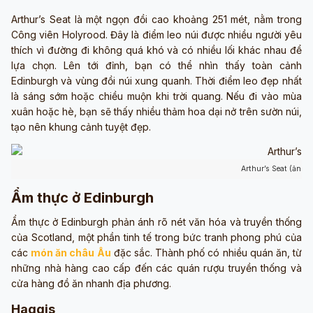
Arthur’s Seat là một ngọn đồi cao khoảng 251 mét, nằm trong
Công viên Holyrood. Đây là điểm leo núi được nhiều người yêu
thích vì đường đi không quá khó và có nhiều lối khác nhau để
lựa chọn. Lên tới đỉnh, bạn có thể nhìn thấy toàn cảnh
Edinburgh và vùng đồi núi xung quanh. Thời điểm leo đẹp nhất
là sáng sớm hoặc chiều muộn khi trời quang. Nếu đi vào mùa
xuân hoặc hè, bạn sẽ thấy nhiều thảm hoa dại nở trên sườn núi,
tạo nên khung cảnh tuyệt đẹp.
Arthur’s Seat (ảnh 
Ẩm thực ở Edinburgh
Ẩm thực ở Edinburgh phản ánh rõ nét văn hóa và truyền thống
của Scotland, một phần tinh tế trong bức tranh phong phú của
các
món ăn châu Âu
đặc sắc. Thành phố có nhiều quán ăn, từ
những nhà hàng cao cấp đến các quán rượu truyền thống và
cửa hàng đồ ăn nhanh địa phương.
Haggis