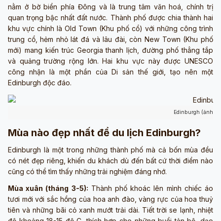
nằm ở bờ biển phía Đông và là trung tâm văn hoá, chính trị
quan trọng bậc nhất đất nước. Thành phố được chia thành hai
khu vực chính là Old Town (Khu phố cổ) với những công trình
trung cổ, hẻm nhỏ lát đá và lâu đài, còn New Town (Khu phố
mới) mang kiến trúc Georgia thanh lịch, đường phố thẳng tắp
và quảng trường rộng lớn. Hai khu vực này được UNESCO
công nhận là một phần của Di sản thế giới, tạo nên một
Edinburgh độc đáo.
Edinburgh (ảnh sư
Mùa nào đẹp nhất để du lịch Edinburgh?
Edinburgh là một trong những thành phố mà cả bốn mùa đều
có nét đẹp riêng, khiến du khách dù đến bất cứ thời điểm nào
cũng có thể tìm thấy những trải nghiệm đáng nhớ.
Mùa xuân (tháng 3-5):
Thành phố khoác lên mình chiếc áo
tươi mới với sắc hồng của hoa anh đào, vàng rực của hoa thuỷ
tiên và những bãi cỏ xanh mướt trải dài. Tiết trời se lạnh, nhiệt
độ khoảng 18-15 độ C, thích hợp cho những buổi tản bộ, dạo