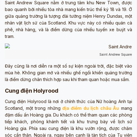
Saint Andrew Square nằm ở trung tâm khu New Town, được
bao quanh bởi nhiều tòa nhà mang kiến trúc thế kỷ 18 và 19. Ở
giữa quảng trường là tượng đài tưởng niệm Henry Dundas, một
nhân vật lịch sử của Scotland. Khu vực này có nhiều quán cà
phê, nhà hàng, và là điểm dừng của nhiều tuyến xe buýt và
tram.
Saint Andrew Square (ả
Đây cũng là nơi diễn ra một số sự kiện ngoài trời, đặc biệt vào
mùa hè. Không gian mở và nhiều ghế ngồi khiến quảng trường
là điểm dừng chân thích hợp sau khi tham quan hoặc mua sắm.
Cung điện Holyrood
Cung điện Holyrood là nơi ở chính thức của Nữ hoàng Anh tại
Scotland, một trong những
địa điểm du lịch châu Âu
mang
đậm dấu ấn Hoàng gia. Du khách có thể tham quan các phòng
tiếp khách, phòng khánh tiết và khu trưng bày về lịch sử
Hoàng gia. Phía sau cung điện là khu vườn rộng, được chăm
sóc cẩn thận. Ngoài ra, ngay bên cạnh là tàn tích của Tu viện