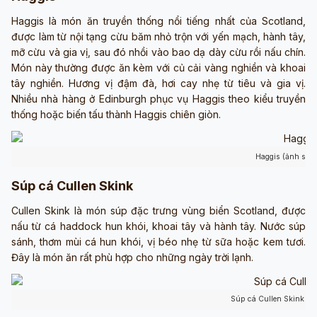
Haggis là món ăn truyền thống nổi tiếng nhất của Scotland,
được làm từ nội tạng cừu băm nhỏ trộn với yến mạch, hành tây,
mỡ cừu và gia vị, sau đó nhồi vào bao dạ dày cừu rồi nấu chín.
Món này thường được ăn kèm với củ cải vàng nghiền và khoai
tây nghiền. Hương vị đậm đà, hơi cay nhẹ từ tiêu và gia vị.
Nhiều nhà hàng ở Edinburgh phục vụ Haggis theo kiểu truyền
thống hoặc biến tấu thành Haggis chiên giòn.
Haggis (ảnh sưu
Súp cá Cullen Skink
Cullen Skink là món súp đặc trưng vùng biển Scotland, được
nấu từ cá haddock hun khói, khoai tây và hành tây. Nước súp
sánh, thơm mùi cá hun khói, vị béo nhẹ từ sữa hoặc kem tươi.
Đây là món ăn rất phù hợp cho những ngày trời lạnh.
Súp cá Cullen Skink (ả