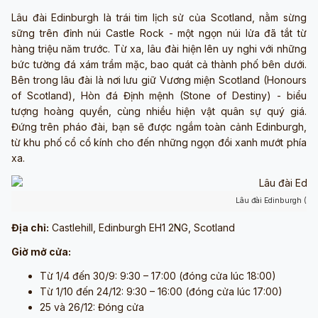
Lâu đài Edinburgh là trái tim lịch sử của Scotland, nằm sừng
sững trên đỉnh núi Castle Rock - một ngọn núi lửa đã tắt từ
hàng triệu năm trước. Từ xa, lâu đài hiện lên uy nghi với những
bức tường đá xám trầm mặc, bao quát cả thành phố bên dưới.
Bên trong lâu đài là nơi lưu giữ Vương miện Scotland (Honours
of Scotland), Hòn đá Định mệnh (Stone of Destiny) - biểu
tượng hoàng quyền, cùng nhiều hiện vật quân sự quý giá.
Đứng trên pháo đài, bạn sẽ được ngắm toàn cảnh Edinburgh,
từ khu phố cổ cổ kính cho đến những ngọn đồi xanh mướt phía
xa.
Lâu đài Edinburgh (ản
Địa chỉ:
Castlehill, Edinburgh EH1 2NG, Scotland
Giờ mở cửa:
Từ 1/4 đến 30/9: 9:30 – 17:00 (đóng cửa lúc 18:00)
Từ 1/10 đến 24/12: 9:30 – 16:00 (đóng cửa lúc 17:00)
25 và 26/12: Đóng cửa