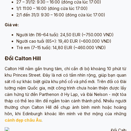
27 – 31/12: 9:30 – 16:00 (đóng cửa lúc 17:00)
1/1: 11:00 – 16:00 (đóng cửa lúc 17:00)
2/1 đến 31/3: 9:30 – 16:00 (đóng cửa lúc 17:00)
Giá vé:
Người lớn (16–64 tuổi): 24,50 EUR (~750.000 VND)
Người cao tuổi (65+): 19,40 EUR (~600.000 VND)
Trẻ em (7–15 tuổi): 14,80 EUR (~460.000 VND)
Đồi Calton Hill
Calton Hill nằm gần trung tâm, chỉ cần đi bộ khoảng 10 phút từ
khu Princes Street. Đây là nơi có tầm nhìn rộng, giúp bạn quan
sát rõ sự khác biệt giữa khu phố cổ và phố mới. Trên đồi có Đài
tưởng niệm Quốc gia, một công trình chưa hoàn thiện được lấy
cảm hứng từ đền Parthenon ở Hy Lạp, và Đài Nelson - một tòa
tháp có thể leo lên để ngắm toàn cảnh thành phố. Nhiều người
thường chọn Calton Hill để chụp ảnh bình minh hoặc hoàng
hôn, khi Edinburgh khoác lên mình vẻ thơ mộng của những
cảnh đẹp châu Âu
.