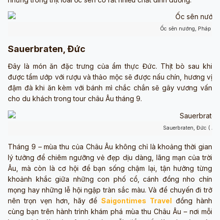
Ốc sên nướng, Pháp (Ả
Sauerbraten, Đức
Đây là món ăn đặc trưng của ẩm thực Đức. Thịt bò sau khi
được tẩm ướp với rượu và thảo mộc sẽ được nấu chín, hương vị
đậm đà khi ăn kèm với bánh mì chắc chắn sẽ gây vương vấn
cho du khách trong tour châu Âu tháng 9.
Sauerbraten, Đức ( Ản
Tháng 9 – mùa thu của Châu Âu không chỉ là khoảng thời gian
lý tưởng để chiêm ngưỡng vẻ đẹp dịu dàng, lãng mạn của trời
Âu, mà còn là cơ hội để bạn sống chậm lại, tận hưởng từng
khoảnh khắc giữa những con phố cổ, cánh đồng nho chín
mọng hay những lễ hội ngập tràn sắc màu. Và để chuyến đi trở
nên trọn vẹn hơn, hãy để
Saigontimes Travel
đồng hành
cùng bạn trên hành trình khám phá mùa thu Châu Âu – nơi mỗi