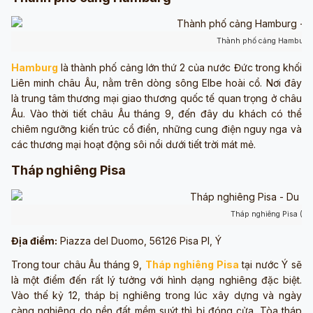
Thành phố cảng Hamburg 
Hamburg
là thành phố cảng lớn thứ 2 của nước Đức trong khối
Liên minh châu Âu, nằm trên dòng sông Elbe hoài cổ. Nơi đây
là trung tâm thương mại giao thương quốc tế quan trọng ở châu
Âu. Vào thời tiết châu Âu tháng 9, đến đây du khách có thể
chiêm ngưỡng kiến trúc cổ điển, những cung điện nguy nga và
các thương mại hoạt động sôi nổi dưới tiết trời mát mẻ.
Tháp nghiêng Pisa
Tháp nghiêng Pisa (Ản
Địa điểm:
Piazza del Duomo, 56126 Pisa PI, Ý
Trong tour châu Âu tháng 9,
Tháp nghiêng Pisa
tại nước Ý sẽ
là một điểm đến rất lý tưởng với hình dạng nghiêng đặc biệt.
Vào thế kỷ 12, tháp bị nghiêng trong lúc xây dựng và ngày
càng nghiêng do nền đất mềm suýt thì bị đóng cửa. Tòa tháp