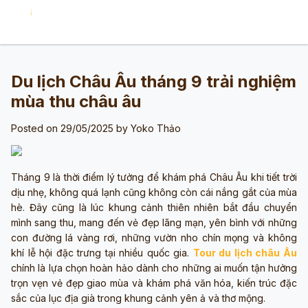
Du lịch Châu Âu tháng 9 trải nghiệm
mùa thu châu âu
Posted on 29/05/2025 by
Yoko Thảo
Tháng 9 là thời điểm lý tưởng để khám phá Châu Âu khi tiết trời
dịu nhẹ, không quá lạnh cũng không còn cái nắng gắt của mùa
hè. Đây cũng là lúc khung cảnh thiên nhiên bắt đầu chuyển
mình sang thu, mang đến vẻ đẹp lãng mạn, yên bình với những
con đường lá vàng rơi, những vườn nho chín mọng và không
khí lễ hội đặc trưng tại nhiều quốc gia.
Tour du lịch châu Âu
chính là lựa chọn hoàn hảo dành cho những ai muốn tận hưởng
trọn vẹn vẻ đẹp giao mùa và khám phá văn hóa, kiến trúc đặc
sắc của lục địa già trong khung cảnh yên ả và thơ mộng.