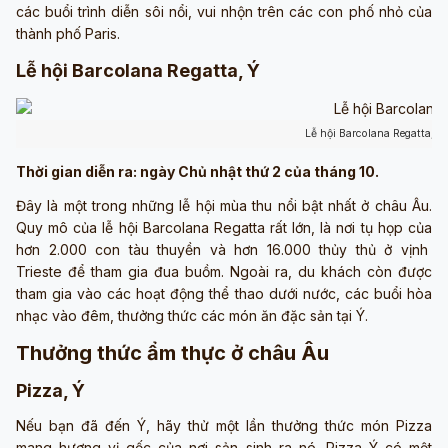
các buổi trình diễn sôi nổi, vui nhộn trên các con phố nhỏ của
thành phố Paris.
Lễ hội Barcolana Regatta, Ý
Lễ hội Barcolana Regatta, Ý
Thời gian diễn ra: ngày Chủ nhật thứ 2 của tháng 10.
Đây là một trong những lễ hội mùa thu nổi bật nhất ở châu Âu.
Quy mô của lễ hội Barcolana Regatta rất lớn, là nơi tụ họp của
hơn 2.000 con tàu thuyền và hơn 16.000 thủy thủ ở vịnh
Trieste để tham gia đua buồm. Ngoài ra, du khách còn được
tham gia vào các hoạt động thể thao dưới nước, các buổi hòa
nhạc vào đêm, thưởng thức các món ăn đặc sản tại Ý.
Thưởng thức ẩm thực ở châu Âu
Pizza, Ý
Nếu bạn đã đến Ý, hãy thử một lần thưởng thức món Pizza
mang hương vị gốc của nơi sản sinh ra nó. Pizza Ý có một