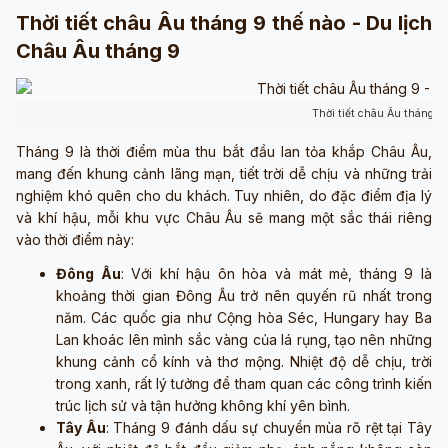
Thời tiết châu Âu tháng 9 thế nào - Du lịch
Châu Âu tháng 9
Thời tiết châu Âu tháng 9
Tháng 9 là thời điểm mùa thu bắt đầu lan tỏa khắp Châu Âu,
mang đến khung cảnh lãng mạn, tiết trời dễ chịu và những trải
nghiệm khó quên cho du khách. Tuy nhiên, do đặc điểm địa lý
và khí hậu, mỗi khu vực Châu Âu sẽ mang một sắc thái riêng
vào thời điểm này:
Đông Âu
: Với khí hậu ôn hòa và mát mẻ, tháng 9 là
khoảng thời gian Đông Âu trở nên quyến rũ nhất trong
năm. Các quốc gia như Cộng hòa Séc, Hungary hay Ba
Lan khoác lên mình sắc vàng của lá rụng, tạo nên những
khung cảnh cổ kính và thơ mộng. Nhiệt độ dễ chịu, trời
trong xanh, rất lý tưởng để tham quan các công trình kiến
trúc lịch sử và tận hưởng không khí yên bình.
Tây Âu
: Tháng 9 đánh dấu sự chuyển mùa rõ rệt tại Tây