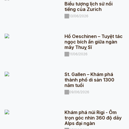
Biểu tượng lịch sử nổi
tiếng của Zurich
13/06/2026
Hồ Oeschinen – Tuyệt tác
ngọc bích ẩn giữa ngàn
mây Thuỵ Sĩ
11/06/2026
St. Gallen – Khám phá
thành phố di sản 1300
năm tuổi
09/06/2026
Khám phá núi Rigi - Ôm
trọn góc nhìn 360 độ dãy
Alps đại ngàn