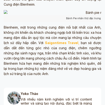
Cung điện Blenheim.
Bánh Pie nhân thịt đặc trưng c
Blenheim, một trong những cung điện nổi bật nhất của Anh,
không chỉ khiến du khách choáng ngợp bởi lối kiến trúc xa hoa
mang đậm dấu ấn quý tộc mà còn mang lại những câu chuyện
lịch sử đầy hấp dẫn. Với
Saigontimes Travel
,
bạn sẽ được
dẫn dắt đến từng góc nhỏ của cung điện, chiêm ngưỡng
những đại sảnh nguy nga, trần nhà chạm khắc tinh xảo, và khu
vườn rộng lớn mang phong cách châu Âu cổ điển. Hành trình tại
Blenheim hứa hẹn mang đến những trải nghiệm khó quên, để
lại trong bạn những kỷ niệm đáng nhớ về vẻ đẹp hoàng gia và
lịch sử tráng lệ của nước Anh.
Yoko Thảo
Với nhiều năm kinh nghiệm với vị trí content
writer và sáng tạo nội dung, đặc biệt là mảng