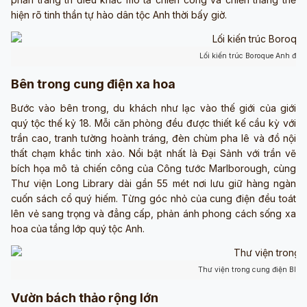
hiện rõ tinh thần tự hào dân tộc Anh thời bấy giờ.
Lối kiến trúc Boroque Anh độc
Bên trong cung điện xa hoa
Bước vào bên trong, du khách như lạc vào thế giới của giới
quý tộc thế kỷ 18. Mỗi căn phòng đều được thiết kế cầu kỳ với
trần cao, tranh tường hoành tráng, đèn chùm pha lê và đồ nội
thất chạm khắc tinh xảo. Nổi bật nhất là Đại Sảnh với trần vẽ
bích họa mô tả chiến công của Công tước Marlborough, cùng
Thư viện Long Library dài gần 55 mét nơi lưu giữ hàng ngàn
cuốn sách cổ quý hiếm. Từng góc nhỏ của cung điện đều toát
lên vẻ sang trọng và đẳng cấp, phản ánh phong cách sống xa
hoa của tầng lớp quý tộc Anh.
Thư viện trong cung điện Blen
Vườn bách thảo rộng lớn