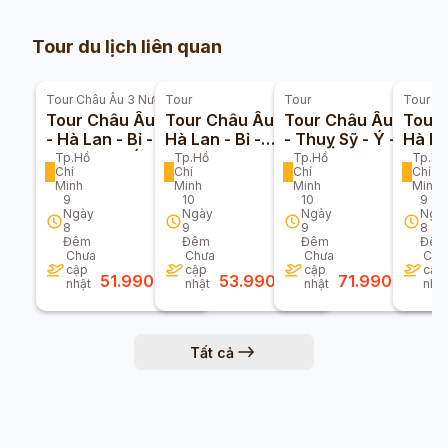
Tour du lịch liên quan
Tour
Châu Âu 3 Nước
Tour
Tour
Tour
Ch
Tour Châu Âu Đức
Tour Châu Âu Đức -
Tour Châu Âu Pháp
Tour 
- Hà Lan - Bỉ - Pháp
Hà Lan - Bỉ -
- Thuỵ Sỹ - Ý -
Hà La
- Thuỵ Sĩ - Ý 9n8đ
Luxembourg - Pháp
Vatican 10n9đ (Bay
Thụy 
Tp.Hồ
Tp.Hồ
Tp.Hồ
Tp.Hồ
Chí
Chí
Chí
Chí
(Bay Turkmenistan
10n9đ (Bay
Turkish Airlines)
(Bay
Minh
Minh
Minh
Minh
Airline)
Vietnam Airlines)
Emira
9
10
10
9
Airlin
Ngày
Ngày
Ngày
Ngà
8
9
9
8
Đêm
Đêm
Đêm
Đêm
Chưa
Chưa
Chưa
Chư
cập
cập
cập
cập
51.990.000
đ
53.990.000
đ
71.990.000
đ
nhật
nhật
nhật
nhật
Tất cả