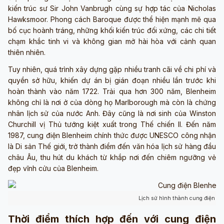
kiến trúc sư Sir John Vanbrugh cùng sự hợp tác của Nicholas
Hawksmoor. Phong cách Baroque được thể hiện mạnh mẽ qua
bố cục hoành tráng, những khối kiến trúc đối xứng, các chi tiết
chạm khắc tinh vi và không gian mở hài hòa với cảnh quan
thiên nhiên.
Tuy nhiên, quá trình xây dựng gặp nhiều tranh cãi về chi phí và
quyền sở hữu, khiến dự án bị gián đoạn nhiều lần trước khi
hoàn thành vào năm 1722. Trải qua hơn 300 năm, Blenheim
không chỉ là nơi ở của dòng họ Marlborough mà còn là chứng
nhân lịch sử của nước Anh. Đây cũng là nơi sinh của Winston
Churchill vị Thủ tướng kiệt xuất trong Thế chiến II. Đến năm
1987, cung điện Blenheim chính thức được UNESCO công nhận
là Di sản Thế giới, trở thành điểm đến văn hóa lịch sử hàng đầu
châu Âu, thu hút du khách từ khắp nơi đến chiêm ngưỡng vẻ
đẹp vĩnh cửu của Blenheim.
Lịch sử hình thành cung điện Bl
Thời điểm thích hợp đến với cung điện