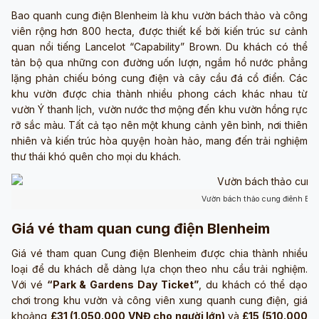
Bao quanh cung điện Blenheim là khu vườn bách thảo và công
viên rộng hơn 800 hecta, được thiết kế bởi kiến trúc sư cảnh
quan nổi tiếng Lancelot “Capability” Brown. Du khách có thể
tản bộ qua những con đường uốn lượn, ngắm hồ nước phẳng
lặng phản chiếu bóng cung điện và cây cầu đá cổ điển. Các
khu vườn được chia thành nhiều phong cách khác nhau từ
vườn Ý thanh lịch, vườn nước thơ mộng đến khu vườn hồng rực
rỡ sắc màu. Tất cả tạo nên một khung cảnh yên bình, nơi thiên
nhiên và kiến trúc hòa quyện hoàn hảo, mang đến trải nghiệm
thư thái khó quên cho mọi du khách.
Vườn bách thảo cung điênh Ble
Giá vé tham quan cung điện Blenheim
Giá vé tham quan Cung điện Blenheim được chia thành nhiều
loại để du khách dễ dàng lựa chọn theo nhu cầu trải nghiệm.
Với vé
“Park & Gardens Day Ticket”
, du khách có thể dạo
chơi trong khu vườn và công viên xung quanh cung điện, giá
khoảng
£31 (1.050.000 VNĐ cho người lớn)
và
£15 (510.000