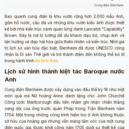
Cung điện Blenheim (ả
Bao quanh cung điện là khu vườn rộng hơn 2.000 mẫu Anh,
gồm hồ nước, cầu đá và những khu vườn kiểu Anh được thiết
kế bởi nhà kiến trúc cảnh quan lừng danh Lancelot "Capability"
Brown. Đây là nơi lý tưởng để du khách dạo bộ, chụp ảnh và
tận hưởng vẻ đẹp hài hòa giữa thiên nhiên và kiến trúc. Nhờ giá
trị lịch sử văn hóa đặc biệt, Blenheim đã được UNESCO công
nhận là Di sản Thế giới và trở thành điểm đến không thể bỏ lỡ
trong hành trình
du lịch Anh
.
Lịch sử hình thành kiệt tác Baroque nước
Anh
Cung điện Blenheim được xây dựng vào đầu thế kỷ 18 như một
món quà mà Nữ hoàng Anne dành tặng cho John Churchill
Công tước Marlborough đầu tiên nhằm ghi nhận chiến thắng
vang dội của ông trước quân Pháp trong Trận Blenheim năm
1704. Một trong những công trình hiếm hoi ở Anh không thuộc
sở hữu của hoàng gia nhưng vẫn mang tầm vóc của một cung
điện quốc gia. Được khởi công năm 1705 dưới sự thiết kế của