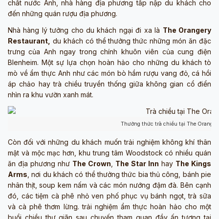
chất nước Anh, nhà hàng địa phương tấp nập du khách cho
đến những quán rượu địa phương.
Nhà hàng lý tưởng cho du khách ngại đi xa là
The Orangery
Restaurant,
du khách có thể thưởng thức những món ăn đặc
trưng của Anh ngay trong chính khuôn viên của cung điện
Blenheim. Một sự lựa chọn hoàn hảo cho những du khách tò
mò về ẩm thực Anh như các món bò hầm rượu vang đỏ, cá hồi
áp chảo hay trà chiều truyền thống giữa không gian cổ điển
nhìn ra khu vườn xanh mát.
Thưởng thức trà chiều tại The Oranger
Còn đối với những du khách muốn trải nghiệm không khí thân
mật và mộc mạc hơn, khu trung tâm Woodstock có nhiều quán
ăn địa phương như
The Crown
,
The Star Inn
hay
The Kings
Arms
, nơi du khách có thể thưởng thức bia thủ công, bánh pie
nhân thịt, soup kem nấm và các món nướng đậm đà. Bên cạnh
đó, các tiệm cà phê nhỏ ven phố phục vụ bánh ngọt, trà sữa
và cà phê thơm lừng. trải nghiệm ẩm thực hoàn hảo cho một
buổi chiều thư giãn sau chuyến tham quan đầy ấn tượng tại