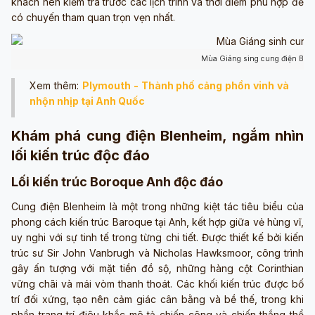
khách nên kiểm tra trước các lịch trình và thời điểm phù hợp để
có chuyến tham quan trọn vẹn nhất.
Mùa Giáng sing cung điện Blen
Xem thêm:
Plymouth - Thành phố cảng phồn vinh và
nhộn nhịp tại Anh Quốc
Khám phá cung điện Blenheim, ngắm nhìn
lối kiến trúc độc đáo
Lối kiến trúc Boroque Anh độc đáo
Cung điện Blenheim là một trong những kiệt tác tiêu biểu của
phong cách kiến trúc Baroque tại Anh, kết hợp giữa vẻ hùng vĩ,
uy nghi với sự tinh tế trong từng chi tiết. Được thiết kế bởi kiến
trúc sư Sir John Vanbrugh và Nicholas Hawksmoor, công trình
gây ấn tượng với mặt tiền đồ sộ, những hàng cột Corinthian
vững chãi và mái vòm thanh thoát. Các khối kiến trúc được bố
trí đối xứng, tạo nên cảm giác cân bằng và bề thế, trong khi
phần trang trí điêu khắc mô tả chiến công và chiến thắng thể