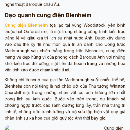
nghệ thuật Baroque châu Âu.
Dạo quanh cung điện Blenheim
Cung điện Blenheim
tọa lạc tại vùng Woodstock yên bình
thuộc hạt Oxfordshire, là một trong những công trình kiến trúc
tráng lệ và giàu giá trị lịch sử nhất nước Anh. Được xây dựng
vào đầu thế kỷ 18 như món quà tri ân dành cho Công tước
Marlborough sau chiến thắng trong trận Blenheim, cung điện
mang vẻ đẹp hùng vĩ của phong cách Baroque Anh với những
khối kiến trúc đối xứng, mặt tiền đá hoành tráng và những hoa
văn tinh xảo được chạm khắc tỉ mỉ.
Không chỉ là nơi ở của gia tộc Marlborough suốt nhiều thế hệ,
Blenheim còn nổi tiếng là nơi chào đời của Thủ tướng Winston
Churchill một trong những nhân vật có ảnh hưởng lớn nhất
trong lịch sử Anh quốc. Bước vào bên trong, du khách sẽ
choáng ngợp trước các sảnh đường lộng lẫy, trần nhà trang trí
tinh tế, những bức tranh tường và bộ sưu tập hiện vật quý giá
phản ánh sự xa hoa của giới quý tộc Anh thời bấy giờ.