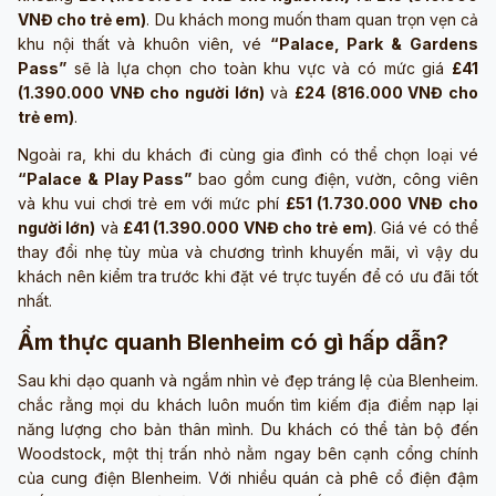
VNĐ cho trẻ em)
. Du khách mong muốn tham quan trọn vẹn cả
khu nội thất và khuôn viên, vé
“Palace, Park & Gardens
Pass”
sẽ là lựa chọn cho toàn khu vực và có mức giá
£41
(1.390.000 VNĐ cho người lớn)
và
£24 (816.000 VNĐ cho
trẻ em)
.
Ngoài ra, khi du khách đi cùng gia đình có thể chọn loại vé
“Palace & Play Pass”
bao gồm cung điện, vườn, công viên
và khu vui chơi trẻ em với mức phí
£51 (1.730.000 VNĐ cho
người lớn)
và
£41 (1.390.000 VNĐ cho trẻ em)
. Giá vé có thể
thay đổi nhẹ tùy mùa và chương trình khuyến mãi, vì vậy du
khách nên kiểm tra trước khi đặt vé trực tuyến để có ưu đãi tốt
nhất.
Ẩm thực quanh Blenheim có gì hấp dẫn?
Sau khi dạo quanh và ngắm nhìn vẻ đẹp tráng lệ của Blenheim.
chắc rằng mọi du khách luôn muốn tìm kiếm địa điểm nạp lại
năng lượng cho bản thân mình. Du khách có thể tản bộ đến
Woodstock, một thị trấn nhỏ nằm ngay bên cạnh cổng chính
của cung điện Blenheim. Với nhiều quán cà phê cổ điện đậm