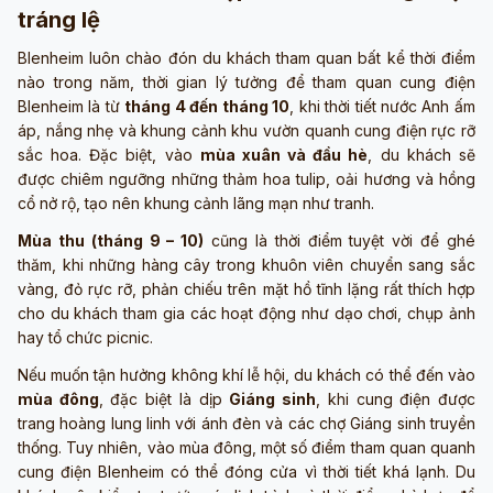
tráng lệ
Blenheim luôn chào đón du khách tham quan bất kể thời điểm
nào trong năm, thời gian lý tưởng để tham quan cung điện
Blenheim là từ
tháng 4 đến tháng 10
, khi thời tiết nước Anh ấm
áp, nắng nhẹ và khung cảnh khu vườn quanh cung điện rực rỡ
sắc hoa. Đặc biệt, vào
mùa xuân và đầu hè
, du khách sẽ
được chiêm ngưỡng những thảm hoa tulip, oải hương và hồng
cổ nở rộ, tạo nên khung cảnh lãng mạn như tranh.
Mùa thu (tháng 9 – 10)
cũng là thời điểm tuyệt vời để ghé
thăm, khi những hàng cây trong khuôn viên chuyển sang sắc
vàng, đỏ rực rỡ, phản chiếu trên mặt hồ tĩnh lặng rất thích hợp
cho du khách tham gia các hoạt động như dạo chơi, chụp ảnh
hay tổ chức picnic.
Nếu muốn tận hưởng không khí lễ hội, du khách có thể đến vào
mùa đông
, đặc biệt là dịp
Giáng sinh
, khi cung điện được
trang hoàng lung linh với ánh đèn và các chợ Giáng sinh truyền
thống. Tuy nhiên, vào mùa đông, một số điểm tham quan quanh
cung điện Blenheim có thể đóng cửa vì thời tiết khá lạnh. Du