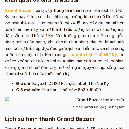
Khái quát về Grand Bazaar
Grand Bazaar
tọa lạc tại trung tâm thành phố Istanbul Thổ Nhĩ
Kỳ, nơi này được xem là một trong những khu chợ cổ lâu đời và
lớn nhất thế giới. Hình thành từ thế kỷ 15, nơi đây đã tồn tại hơn
nửa thiên niên kỷ và trở thành biểu tượng văn hóa thương mại
đặc sắc của Thổ Nhĩ Kỳ. Với không gian như mê cung gồm
hàng nghìn cửa hàng, khu chợ thu hút hàng triệu du khách mỗi
năm bởi sự kết hợp độc đáo giữa lịch sử, kiến trúc và nhịp sống
buôn bán nhộn nhịp. Khi tham gia
tour du lịch Thổ Nhĩ Kỳ
, du
khách không chỉ có cơ hội mua sắm, mà còn được trải nghiệm
không gian lịch sử đặc biệt, nơi vẫn giữ nguyên nhịp sống của
Istanbul suốt hơn nửa thiên niên kỷ.
Địa chỉ:
Beyazıt, 34126 Fatih/Istanbul, Thổ Nhĩ Kỳ
Giờ mở cửa:
Thứ hai - Thứ bảy: 8h30-19h00
Grand Bazaar tọa lạc giữa lòng Istanb
Lịch sử hình thành Grand Bazaar
Grand Bazaar được khởi dựng vào năm 1455, ngay sau khi