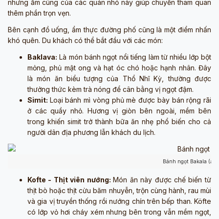
nhưng ấm cúng của các quán nhỏ này giúp chuyến tham quan
thêm phần trọn vẹn.
Bên cạnh đồ uống, ẩm thực đường phố cũng là một điểm nhấn
khó quên. Du khách có thể bắt đầu với các món:
Baklava:
Là món bánh ngọt nổi tiếng làm từ nhiều lớp bột
mỏng, phủ mật ong và hạt óc chó hoặc hạnh nhân. Đây
là món ăn biểu tượng của Thổ Nhĩ Kỳ, thường được
thưởng thức kèm trà nóng để cân bằng vị ngọt đậm.
Simit:
Loại bánh mì vòng phủ mè được bày bán rộng rãi
ở các quầy nhỏ. Hương vị giòn bên ngoài, mềm bên
trong khiến simit trở thành bữa ăn nhẹ phổ biến cho cả
người dân địa phương lẫn khách du lịch.
Bánh ngọt Bakala (ản
Kofte - Thịt viên nướng:
Món ăn này được chế biến từ
thịt bò hoặc thịt cừu băm nhuyễn, trộn cùng hành, rau mùi
và gia vị truyền thống rồi nướng chín trên bếp than. Köfte
có lớp vỏ hơi cháy xém nhưng bên trong vẫn mềm ngọt,