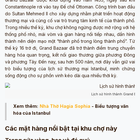
Constantinople rơi vào tay Đế chế Ottoman. Công trình ban đầu
do Sultan Mehmed II cho xây dựng nhằm phát triển hoạt động
thương mại và củng cố vai trò trung tâm kinh tế của thành phố.
Trong nhiều thế kỷ, khu chợ không ngừng được mở rộng với hệ
thống phố nhỏ, mái vòm và gian hàng nối tiếp nhau, dần hình
thành nên diện mạo một “thành phố trong lòng thành phố”. Từ
thế kỷ 16 trở đi, Grand Bazaar đã trở thành điểm trung chuyển
hàng hóa quan trọng, kết nối giao thương giữa phương Đông
và phương Tây. Đến nay, sau hơn 500 năm, nơi đây vẫn giữ vai
trò biểu tượng của lịch sử thương mại Istanbul, minh chứng
sống động cho sự phồn vinh kéo dài qua nhiều thời kỳ.
Lịch sử hình thành Grand Baz
Xem thêm:
Nhà Thờ Hagia Sophia
- Biểu tượng văn
hóa của Istanbul
Các mặt hàng nổi bật tại khu chợ này