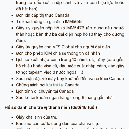
trang có dấu xuất nhập cảnh và visa còn hiệu lực hoặc
đã hết hạn)
Đơn xin cấp thị thực Canada
Tờ khai thông tin gia đình IMM5645
Giấy ủy quyền nộp hồ sơ IMM5476 (áp dụng nếu người
thân hoặc bên thứ ba đại diện nộp hồ sơ thay cho đương
đơn).
Giấy ủy quyền cho VFS Global cho người đại diện
Đơn cho phép IOM chia sẻ thông tin cá nhân
Lịch sử xuất nhập cảnh trong 10 năm trở lại đây (bao gồm
hộ chiếu hoặc visa cũ, dấu mộc xuất nhập cảnh, các giấy
tờ học tập/làm việc ở nước ngoài,…)
Xác nhận đặt vé máy bay khứ hồi đến và rời khỏi Canada
Chứng minh nơi lưu trú tại Canada
Lịch trình di chuyển tại Canada
Sao kê tài khoản ngân hàng trong 6 tháng gần nhất
Hồ sơ dành cho trẻ vị thành niên (dưới 18 tuổi)
Giấy khai sinh của trẻ.
Bản sao căn cước công dân của cha và mẹ.