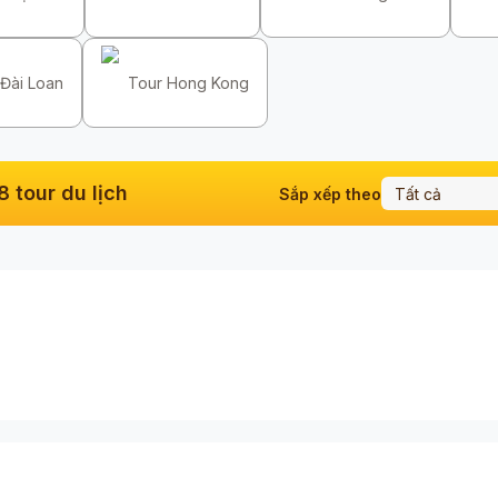
Đài Loan
Tour Hong Kong
8
tour du lịch
Sắp xếp theo
Tất cả