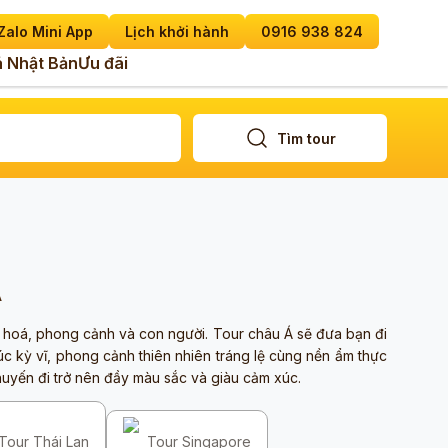
Zalo Mini App
Lịch khởi hành
0916 938 824
 Nhật Bản
Ưu đãi
Tìm tour
Á
n hoá, phong cảnh và con người. Tour châu Á sẽ đưa bạn đi
rúc kỳ vĩ, phong cảnh thiên nhiên tráng lệ cùng nền ẩm thực
uyến đi trở nên đầy màu sắc và giàu cảm xúc.
Tour Thái Lan
Tour Singapore