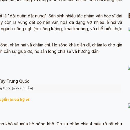
hất là "đội quân đất nung". Sản sinh nhiều tác phẩm văn học vĩ đại
y còn là vùng đất có nền văn hoá đa dạng với nhiều lễ hội và
ác ngành công nghiệp: năng lượng, khai khoáng, và chế biến thực
ờng, nhẫn nại và chăm chỉ. Họ sống khá giản dị, chăm lo cho gia
ạn cần sự giúp đỡ, họ sẵn lòng chia sẻ và hướng dẫn.
g Quốc (ảnh sưu tầm)
ền bí và kỳ vĩ
ạnh khô và mùa hè nóng khô. Có sự phân chia 4 mùa rõ rệt như