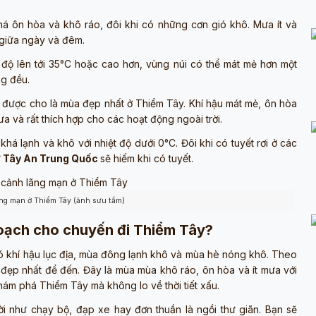
á ôn hòa và khô ráo, đôi khi có những cơn gió khô. Mưa ít và
 giữa ngày và đêm.
 độ lên tới 35°C hoặc cao hơn, vùng núi có thể mát mẻ hơn một
ng đều.
được cho là mùa đẹp nhất ở Thiểm Tây. Khí hậu mát mẻ, ôn hòa
ưa và rất thích hợp cho các hoạt động ngoài trời.
á lạnh và khô với nhiệt độ dưới 0°C. Đôi khi có tuyết rơi ở các
ư
Tây An Trung Quốc
sẽ hiếm khi có tuyết.
ãng mạn ở Thiểm Tây (ảnh sưu tầm)
hoạch cho chuyến đi Thiểm Tây?
 khí hậu lục địa, mùa đông lạnh khô và mùa hè nóng khô. Theo
m đẹp nhất để đến. Đây là mùa mùa khô ráo, ôn hòa và ít mưa với
hám phá Thiểm Tây mà không lo về thời tiết xấu.
ời như chạy bộ, đạp xe hay đơn thuần là ngồi thư giãn. Bạn sẽ