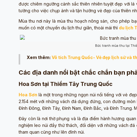
được chiêm ngưỡng cảnh sắc thiên nhiên tuyệt đẹp với lá v
tưởng cho việc chụp ảnh và tận hưởng vẻ đẹp của thiên nh
Mùa thu nơi này là mùa thu hoạch nông sản, cho phép bạn
muốn có một chuyến du lịch thư giãn, thoải mái thì
du lịch 
Bức tranh mùa thu tại Th
Xem thêm:
Vô tích Trung Quốc- Vẻ đẹp lịch sử và t
Các địa danh nổi bật chắc chắn bạn phả
Hoa Sơn tại Thiểm Tây Trung Quốc
Hoa Sơn
là một trong những ngọn núi nổi tiếng với vẻ đẹp 
2.154 mét với những vách đá dựng đứng, con đường mòn h
Đỉnh Đông, Đỉnh Tây, Đỉnh Nam, Đỉnh Bắc, và Đỉnh Trung. Mỗi
Đây còn là nơi thờ phụng và là địa điểm hành hương quan 
nghiệm leo núi đầy thử thách, đối diện với những vách đá
tham quan cũng như lên đỉnh núi.