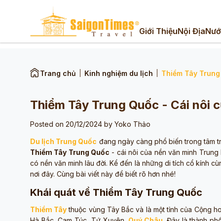
Giới Thiệu
Nội Địa
Nướ
Trang chủ
Kinh nghiệm du lịch
Thiểm Tây Trung
Thiểm Tây Trung Quốc - Cái nôi 
Posted on 20/12/2024 by
Yoko Thảo
Du lịch Trung Quốc
đang ngày càng phổ biến trong tâm t
Thiểm Tây Trung Quốc
- cái nôi của nền văn minh Trung 
có nền văn minh lâu đời. Kể đến là những di tích cổ kính 
nơi đây. Cùng bài viết này để biết rõ hơn nhé!
Khái quát về Thiểm Tây Trung Quốc
Thiểm Tây
thuộc vùng Tây Bắc và là một tỉnh của Cộng ho
Hà Bắc, Cam Túc, Tứ Xuyên,
Quý Châu
. Đây là thành phố