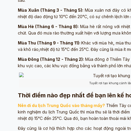
sau:
Mùa Xuân (Tháng 3 - Tháng 5):
Mùa xuân nơi đây có kh
nhiệt độ dao động từ 10°C đến 20°C, có sự chênh lệch lớn
Mùa Hè (Tháng 6 - Tháng 8):
Mùa hè rất nóng với nhiệt
chút. Qua đó mưa rào thường xuất hiện với lượng mưa khô
Mùa Thu (Tháng 9 - Tháng 11):
Khác với mùa hè
,
mùa thu 
và khô ráo,nhiệt độ từ 15°C đến 25°C. Đây cũng là mùa ít m
Mùa Đông (Tháng 12 - Tháng 2):
Mùa đông ở Thiểm Tây kh
khu vực cao, các khu vực đồng bằng và thành phố lớn nh
Tuyết rơi tạo khung cảnh l
Thời điểm nào đẹp nhất để bạn lên kế 
Nên đi du lịch Trung Quốc vào tháng mấy?
Thiểm Tây có
kinh nghiệm du lịch Trung Quốc thì mùa thu sẽ là thời điể
nhiệt độ 15°C đến 25°C. Qua đó, bạn hoàn toàn thoải mái k
Đây cũng là cơ hội thích hợp cho các hoạt động ngoài tr