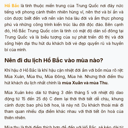
Hồ Bắc
là tỉnh thuộc miền trung của Trung Quốc nơi đây nức
tiếng với phong cảnh thiên nhiên hùng vĩ, nên thơ và bí ẩn và
còn được biết đến với nền văn hóa lâu đời và ẩm thực phong
phú và những công trình kiến trúc lâu đời độc đáo. Bên cạnh
đó, Hồ Bắc Trung Quốc còn là tỉnh có mật độ dân số đông tại
Trung Quốc và là biểu tượng của sự phát triển đô thị và đời
sống hiện đại thu hút du khách bởi vẻ đẹp quyến rũ và huyền
bí của mình.
Nên đi du lịch Hồ Bắc vào mùa nào?
Khí hậu ở Hồ Bắc là khí hậu cận nhiệt đới ẩm với bốn mùa rõ rệt:
Mùa Xuân, Mùa thu, Mùa Đông, Mùa hè. Nhưng thời điểm thu
hút khách du lịch nhất chính là
mùa Xuân và mùa Thu.
Mùa Xuân kéo dài từ tháng 3 đến tháng 5 với nhiệt độ dao
động từ 15 đến 25 độ C đem lại thời thời tiết dễ chịu, khung
cảnh được bao phủ bởi hoa, lá nảy nở. Du khách thoải mái đi
tham quan nhiều địa điểm khác nhau với thời tiết ôn hoà của
thiên nhiên.
Mùa thu là thời điểm thích hợp để đến với Hồ Bắc, sẽ kéo dài từ