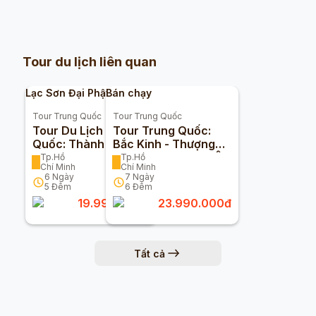
Tour du lịch liên quan
Lạc Sơn Đại Phật
Bán chạy
Tour
Trung Quốc
Tour
Trung Quốc
Tour Du Lịch Trung
Tour Trung Quốc:
Quốc: Thành Đô -
Bắc Kinh - Thượng
Cửu Trại Câu - Lạc
Hải - Hàng Châu - Ô
Tp.Hồ
Tp.Hồ
Chí Minh
Chí Minh
Sơn 6n5đ
Trấn 7n6đ
6
Ngày
7
Ngày
5
Đêm
6
Đêm
19.990.000
đ
23.990.000
đ
Tất cả