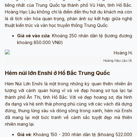
tiếng nhất của Trung Quốc tại thành phố Vũ Hán, tỉnh Hồ Bắc.
Hoàng Hạc Lâu không chỉ là điểm đến thu hút du khách mà còn
là di tích văn hóa quan trọng, phản ánh sự kết hợp giữa nghệ
thuật kiến trúc và văn học truyền thống Trung Quốc.
Giá vé vào cửa
: Khoảng 250 nhân dân tệ (tương đương
khoảng 850.000 VNĐ)
Hoàng Hậu Lâu (Ảnh 
Hẻm núi lớn Enshi ở Hồ Bắc Trung Quốc
Hẻm Núi Lớn Enshi là một trong những kỳ quan thiên nhiên ấn
tượng với cảnh quan hùng vĩ và vẻ đẹp hoang sơ tọa lạc tại
thành phố Ân Thi, tỉnh Hồ Bắc. Với vẻ đẹp hoang sơ, địa hình
đa dạng và hệ sinh thái phong phú cùng với các vách đá dựng
đứng, thung lũng sâu và dòng sông trong xanh, hẻm núi Enshi
đã mang lại một bức tranh về cảnh sắc tuyệt đẹp mà thiên
nhiên mang lại.
Giá vé
: Khoảng 150 - 200 nhân dân tệ (khoảng 522.000