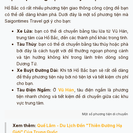
Hồ Bắc có rất nhiều phương tiện giao thông công cộng để bạn
có thể dễ dàng khám phá. Dưới đây là một số phương tiện mà
Saigontimes Travel gợi ý cho bạn:
Xe Lửa:
bạn có thể di chuyển bằng tàu lửa từ Vũ Hán,
trung tâm của Hồ Bắc, đến các thành phố khác trong tỉnh.
Tàu Thủy
: bạn có thể di chuyển bằng tàu thủy hoặc phà
bởi đây là cách tuyệt vời để thưởng ngoạn phong cảnh
và tận hưởng không khí trong lành trên dòng sông
Dương Tử.
Xe Buýt Đường Dài:
Khi tới Hồ Bắc bạn sẽ rất dễ dàng
để thấy phương tiện này bởi nó tiện lợi và tiết kiệm chi phí
cho bạn.
Tàu Điện Ngầm:
Ở
Vũ Hán
, tàu điện ngầm là phương
tiện nhanh chóng và tiết kiệm để di chuyển giữa các khu
vực trung tâm.
Một số phương tiện di chuyển ở 
Xem thêm:
Quế Lâm - Du Lịch Đến "Thiên Đường Hạ
Giới" Của Trung Quốc