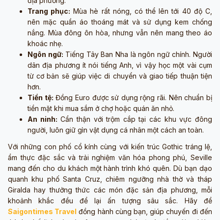
địa phương.
Trang phục:
Mùa hè rất nóng, có thể lên tới 40 độ C,
nên mặc quần áo thoáng mát và sử dụng kem chống
nắng. Mùa đông ôn hòa, nhưng vẫn nên mang theo áo
khoác nhẹ.
Ngôn ngữ:
Tiếng Tây Ban Nha là ngôn ngữ chính. Người
dân địa phương ít nói tiếng Anh, vì vậy học một vài cụm
từ cơ bản sẽ giúp việc di chuyển và giao tiếp thuận tiện
hơn.
Tiền tệ:
Đồng Euro được sử dụng rộng rãi. Nên chuẩn bị
tiền mặt khi mua sắm ở chợ hoặc quán ăn nhỏ.
An ninh:
Cẩn thận với trộm cắp tại các khu vực đông
người, luôn giữ gìn vật dụng cá nhân một cách an toàn.
Với những con phố cổ kính cùng với kiến trúc Gothic tráng lệ,
ẩm thực đặc sắc và trải nghiệm văn hóa phong phú, Seville
mang đến cho du khách một hành trình khó quên. Dù bạn dạo
quanh khu phố Santa Cruz, chiêm ngưỡng nhà thờ và tháp
Giralda hay thưởng thức các món đặc sản địa phương, mỗi
khoảnh khắc đều để lại ấn tượng sâu sắc. Hãy để
Saigontimes Travel
đồng hành cùng bạn, giúp chuyến đi đến