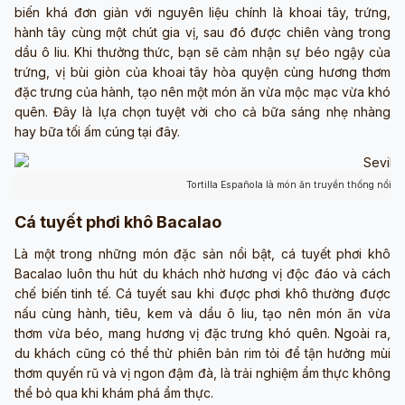
biến khá đơn giản với nguyên liệu chính là khoai tây, trứng,
hành tây cùng một chút gia vị, sau đó được chiên vàng trong
dầu ô liu. Khi thưởng thức, bạn sẽ cảm nhận sự béo ngậy của
trứng, vị bùi giòn của khoai tây hòa quyện cùng hương thơm
đặc trưng của hành, tạo nên một món ăn vừa mộc mạc vừa khó
quên. Đây là lựa chọn tuyệt vời cho cả bữa sáng nhẹ nhàng
hay bữa tối ấm cúng tại đây.
Tortilla Española là món ăn truyền thống nổi t
Cá tuyết phơi khô Bacalao
Là một trong những món đặc sản nổi bật, cá tuyết phơi khô
Bacalao luôn thu hút du khách nhờ hương vị độc đáo và cách
chế biến tinh tế. Cá tuyết sau khi được phơi khô thường được
nấu cùng hành, tiêu, kem và dầu ô liu, tạo nên món ăn vừa
thơm vừa béo, mang hương vị đặc trưng khó quên. Ngoài ra,
du khách cũng có thể thử phiên bản rim tỏi để tận hưởng mùi
thơm quyến rũ và vị ngon đậm đà, là trải nghiệm ẩm thực không
thể bỏ qua khi khám phá ẩm thực.