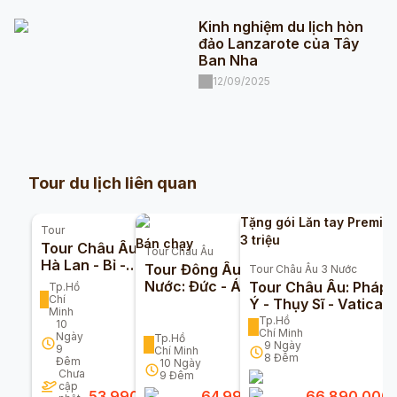
Kinh nghiệm du lịch hòn
đảo Lanzarote của Tây
Ban Nha
12/09/2025
Tour du lịch liên quan
Tặng gói Lăn tay Premiu
Tour
3 triệu
Bán chạy
Tour Châu Âu Đức -
Tour
Châu Âu
Hà Lan - Bỉ -
Tour Đông Âu 5
Tour
Châu Âu 3 Nước
Luxembourg - Pháp
Nước: Đức - Áo -
Tour Châu Âu: Pháp 
Tp.Hồ
10n9đ (Bay
Chí
Hungary - Slovakia -
Ý - Thụy Sĩ - Vatican
Minh
Vietnam Airlines)
Séc 10n9đ
9 Ngày 8 Đêm
Tp.Hồ
10
Chí Minh
Ngày
Tp.Hồ
9
Ngày
9
Chí Minh
8
Đêm
Đêm
10
Ngày
Chưa
9
Đêm
cập
53.990.000
đ
64.990.000
đ
66.890.000