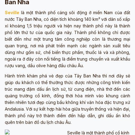
Ban Nha
Seville
là một thành phố cảng sôi động ở miền Nam của đất
nước Tây Ban Nha, có diện tích khoảng 140 km² với dân số xấp
xỉ khoảng 1,5 triệu người và hiện nay thành phố này là thành
phố lớn thứ tư của quốc gia này. Thành phố không chỉ được
biết đến như một trung tâm công nghiệp còn là thương mại
quan trọng, nơi mà phát triển mạnh các ngành sản xuất tiêu
dùng như gốm sứ, chế biến thực phẩm, thuốc lá và xà phòng,
ngoài ra ở đây còn nổi tiếng là điểm trung chuyển và xuất khẩu
rượu vang, dầu olive hàng đầu châu Âu.
Hành trình khám phá vẻ đẹp của Tây Ban Nha thì nơi đây sẽ
giúp du khách có thể thưởng thức được những công trình kiến
trúc mang đậm dấu ấn lịch sử, từ cung điện, nhà thờ đến các
quảng trường cổ kính, đồng thời hòa mình vào khung cảnh
thiên nhiên tươi đẹp cùng bầu không khí văn hóa đặc trưng xứ
Andalusia. Với sự kết hợp hài hòa giữa truyền thống và hiện đại,
thành phố này trở thành điểm đến hấp dẫn, ghi dấu ấn khó
quên trên bản đồ du lịch châu Âu.