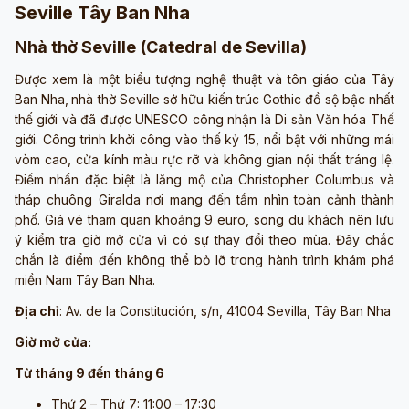
Seville Tây Ban Nha
Nhà thờ Seville
(Catedral de Sevilla)
Được xem là một biểu tượng nghệ thuật và tôn giáo của Tây
Ban Nha,
nhà thờ Seville sở hữu kiến trúc Gothic đồ sộ bậc nhất
thế giới và đã được UNESCO công nhận là Di sản Văn hóa Thế
giới. Công trình khởi công vào thế kỷ 15, nổi bật với những mái
vòm cao, cửa kính màu rực rỡ và không gian nội thất tráng lệ.
Điểm nhấn đặc biệt là lăng mộ của Christopher Columbus và
tháp chuông Giralda nơi mang đến tầm nhìn toàn cảnh thành
phố. Giá vé tham quan khoảng 9 euro, song du khách nên lưu
ý kiểm tra giờ mở cửa vì có sự thay đổi theo mùa. Đây chắc
chắn là điểm đến không thể bỏ lỡ trong hành trình khám phá
miền Nam Tây Ban Nha.
Địa chỉ
: Av. de la Constitución, s/n, 41004 Sevilla, Tây Ban Nha
Giờ mở cửa:
Từ tháng 9 đến tháng 6
Thứ 2 – Thứ 7: 11:00 – 17:30