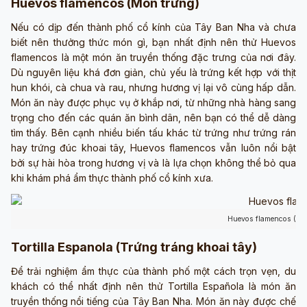
Huevos flamencos (Món trứng)
Nếu có dịp đến thành phố cổ kính của Tây Ban Nha và chưa
biết nên thưởng thức món gì, bạn nhất định nên thử Huevos
flamencos là một món ăn truyền thống đặc trưng của nơi đây.
Dù nguyên liệu khá đơn giản, chủ yếu là trứng kết hợp với thịt
hun khói, cà chua và rau, nhưng hương vị lại vô cùng hấp dẫn.
Món ăn này được phục vụ ở khắp nơi, từ những nhà hàng sang
trọng cho đến các quán ăn bình dân, nên bạn có thể dễ dàng
tìm thấy. Bên cạnh nhiều biến tấu khác từ trứng như trứng rán
hay trứng đúc khoai tây, Huevos flamencos vẫn luôn nổi bật
bởi sự hài hòa trong hương vị và là lựa chọn không thể bỏ qua
khi khám phá ẩm thực thành phố cổ kính xưa.
Huevos flamencos (ản
Tortilla Espanola (Trứng tráng khoai tây)
Để trải nghiệm ẩm thực của thành phố một cách trọn vẹn, du
khách có thể nhất định nên thử Tortilla Española là món ăn
truyền thống nổi tiếng của Tây Ban Nha. Món ăn này được chế