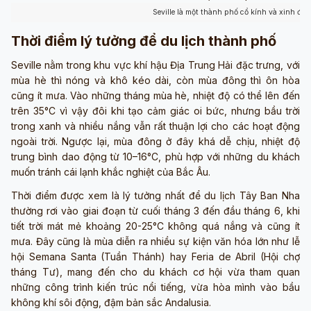
Seville là một thành phố cổ kính và xinh đẹ
Thời điểm lý tưởng để du lịch thành phố
Seville nằm trong khu vực khí hậu Địa Trung Hải đặc trưng, với
mùa hè thì nóng và khô kéo dài, còn mùa đông thì ôn hòa
cũng ít mưa. Vào những tháng mùa hè, nhiệt độ có thể lên đến
trên 35°C vì vậy đôi khi tạo cảm giác oi bức, nhưng bầu trời
trong xanh và nhiều nắng vẫn rất thuận lợi cho các hoạt động
ngoài trời. Ngược lại, mùa đông ở đây khá dễ chịu, nhiệt độ
trung bình dao động từ 10–16°C, phù hợp với những du khách
muốn tránh cái lạnh khắc nghiệt của Bắc Âu.
Thời điểm được xem là lý tưởng nhất để du lịch Tây Ban Nha
thường rơi vào giai đoạn từ cuối tháng 3 đến đầu tháng 6, khi
tiết trời mát mẻ khoảng 20-25°C không quá nắng và cũng ít
mưa. Đây cũng là mùa diễn ra nhiều sự kiện văn hóa lớn như lễ
hội Semana Santa (Tuần Thánh) hay Feria de Abril (Hội chợ
tháng Tư), mang đến cho du khách cơ hội vừa tham quan
những công trình kiến trúc nổi tiếng, vừa hòa mình vào bầu
không khí sôi động, đậm bản sắc Andalusia.