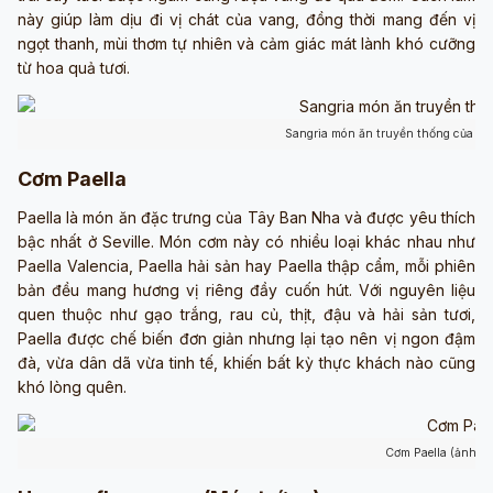
này giúp làm dịu đi vị chát của vang, đồng thời mang đến vị
ngọt thanh, mùi thơm tự nhiên và cảm giác mát lành khó cưỡng
từ hoa quả tươi.
Sangria món ăn truyền thống của Tâ
Cơm Paella
Paella là món ăn đặc trưng của Tây Ban Nha và được yêu thích
bậc nhất ở Seville. Món cơm này có nhiều loại khác nhau như
Paella Valencia, Paella hải sản hay Paella thập cẩm, mỗi phiên
bản đều mang hương vị riêng đầy cuốn hút. Với nguyên liệu
quen thuộc như gạo trắng, rau củ, thịt, đậu và hải sản tươi,
Paella được chế biến đơn giản nhưng lại tạo nên vị ngon đậm
đà, vừa dân dã vừa tinh tế, khiến bất kỳ thực khách nào cũng
khó lòng quên.
Cơm Paella (ảnh s