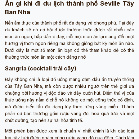
Ăn gì khi đi du lịch thành phố Seville Tây
Ban Nha
Nền ẩm thực của thành phố rất đa dạng và phong phú. Tại đây
du khách sẽ có cơ hội được thưởng thức được rất nhiều các
món ăn ngon, hấp dẫn ở đây, mỗi một món ăn lại mang đến một
hương vị thơm ngon riêng mà không giống bất kỳ món ăn nào.
Dưới đây là một số món ăn bạn có thể tham khảo để có thể
thưởng thức món ăn một cách đáng nhớ:
Sangria (cocktail trái cây)
Đây không chỉ là loại đồ uống mang đậm dấu ấn truyền thống
của Tây Ban Nha, mà còn được nhiều người trên thế giới ưa
chuộng bởi hương vị độc đáo và đầy cuốn hút. Điểm thú vị của
thức uống này nằm ở chỗ nó không có một công thức cố định,
mà được biến tấu đa dạng tùy theo từng vùng miền. Thành
phần cơ bản thường gồm rượu vang đỏ, hoa quả tươi và một
chút đường, tạo nên sự hài hòa tinh tế.
Một phiên bản được xem là chuẩn vị nhất chính là khi các loại
trái cây tươi được ngâm cùng rượu vang đỏ qua đêm. Cách làm