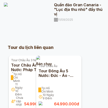
Quần đảo Gran Canaria -
"Lục địa thu nhỏ" đầy thú
vị
11/09/2025
Tour du lịch liên quan
Tour
Châu Âu 3 Nước
Bán chạy
Tour Châu Âu 3
Tour
Châu Âu
Nước: Pháp Thuỵ Sỹ
Tour Đông Âu 5
Ý Vatican 10 Ngày
Tp.Hồ
Nước: Đức - Áo -
Chí
9 Đêm
Hungary - Slovakia -
Minh
Séc 10n9đ
11
Ngày
Tp.Hồ
10
Chí Minh
Đêm
10
Ngày
Chưa
9
Đêm
cập
54.990.000
đ
64.990.000
đ
nhật