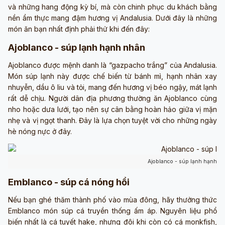
và những hang động kỳ bí, mà còn chinh phục du khách bằng
nền ẩm thực mang đậm hương vị Andalusia. Dưới đây là những
món ăn bạn nhất định phải thử khi đến đây:
Ajoblanco - súp lạnh hạnh nhân
Ajoblanco được mệnh danh là “gazpacho trắng” của Andalusia.
Món súp lạnh này được chế biến từ bánh mì, hạnh nhân xay
nhuyễn, dầu ô liu và tỏi, mang đến hương vị béo ngậy, mát lạnh
rất dễ chịu. Người dân địa phương thường ăn Ajoblanco cùng
nho hoặc dưa lưới, tạo nên sự cân bằng hoàn hảo giữa vị mặn
nhẹ và vị ngọt thanh. Đây là lựa chọn tuyệt vời cho những ngày
hè nóng nực ở đây.
Ajoblanco - súp lạnh hạnh n
Emblanco - súp cá nóng hổi
Nếu bạn ghé thăm thành phố vào mùa đông, hãy thưởng thức
Emblanco món súp cá truyền thống ấm áp. Nguyên liệu phổ
biến nhất là cá tuyết hake, nhưng đôi khi còn có cá monkfish,