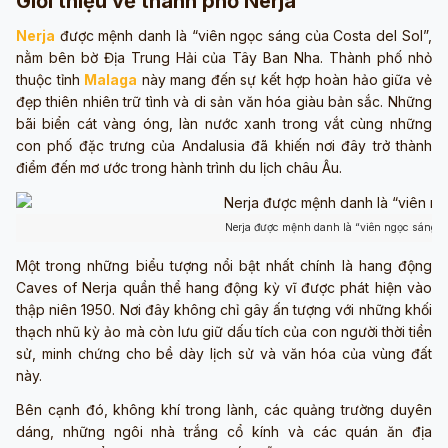
Giới thiệu về thành phố Nerja
Nerja
được mệnh danh là “viên ngọc sáng của Costa del Sol”,
nằm bên bờ Địa Trung Hải của Tây Ban Nha. Thành phố nhỏ
thuộc tỉnh
Malaga
này mang đến sự kết hợp hoàn hảo giữa vẻ
đẹp thiên nhiên trữ tình và di sản văn hóa giàu bản sắc. Những
bãi biển cát vàng óng, làn nước xanh trong vắt cùng những
con phố đặc trưng của Andalusia đã khiến nơi đây trở thành
điểm đến mơ ước trong hành trình du lịch châu Âu.
Nerja được mệnh danh là “viên ngọc sáng củ
Một trong những biểu tượng nổi bật nhất chính là hang động
Caves of Nerja quần thể hang động kỳ vĩ được phát hiện vào
thập niên 1950. Nơi đây không chỉ gây ấn tượng với những khối
thạch nhũ kỳ ảo mà còn lưu giữ dấu tích của con người thời tiền
sử, minh chứng cho bề dày lịch sử và văn hóa của vùng đất
này.
Bên cạnh đó, không khí trong lành, các quảng trường duyên
dáng, những ngôi nhà trắng cổ kính và các quán ăn địa