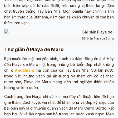
biến trên bếp củi từ năm 1969, với hương vị thơm lừng, đậm
chất truyền thống Tây Ban Nha. Món paella này chính là linh
hồn ẩm thực của Burriana, đảm bảo sẽ khiến chuyến đi của bạn
thêm trọn vẹn.
Bãi biển Playa de Burriana
Thư giãn ở Playa de Maro
Bạn muốn tìm một nơi yên bình, tránh xa đám đông ồn ào? Hãy
đến Playa de Maro một trong những bãi biển đẹp nhất không
chỉ ở
Andalusia
mà còn của cả Tây Ban Nha. Với làn nước
trong vắt, những vách đá ấn tượng và thậm chí có cả thác
nước nhỏ, Playa de Maro mang đến trải nghiệm thiên nhiên
hoang sơ khó quên.
Cách trung tâm Nerja chỉ vài km, nơi đây rất thuận tiện để bạn
ghé thăm. Cách tuyệt vời nhất để khám phá vẻ đẹp kỳ diệu của
bãi biển này là đi thuyền quanh vách đá Maro Cerro Gordo, kết
hợp bơi lội và lặn ngắm san hô trong làn nước xanh ngọc. Mẹo