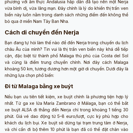
phương với ẩm thực Andalusia hấp dẫn đã tạo nên một Nerja
vừa bình dị, vừa lãng mạn. Đây chính là lý do khiến thị trấn ven
biển này luôn nằm trong danh sách những điểm đến không thể
bỏ qua ở miền Nam Tây Ban Nha.
Cách di chuyển đến Nerja
Bạn đang tự hỏi làm thế nào để đến Nerja trong chuyến du lịch
châu Âu của mình? Tin vui là thị trấn ven biển này khá dễ tiếp
cận, đặc biệt từ thành phố Malaga thủ phủ của Costa del Sol
và cũng là điểm trung chuyển chính. Nơi đây cách Malaga
khoảng 50 km, tương đương hơn một giờ di chuyển. Dưới đây là
những lựa chọn phổ biến:
Đi từ Malaga bằng xe buýt
Nếu bạn ưu tiên tiết kiệm, xe buýt chính là phương tiện hợp lý
nhất. Từ ga xe lửa María Zambrano ở Málaga, bạn có thể bắt
xe buýt ALSA đi thẳng đến Nerja chỉ trong khoảng 1 tiếng 30
phút. Giá vé dao động từ 5–8 euro/lượt, cực kỳ phù hợp cho
khách du lịch bụi. Xe buýt sẽ dừng tại trạm trung tâm ở Nerja,
và chỉ cần đi bộ thêm 10 phút là bạn đã có thể đặt chân vào