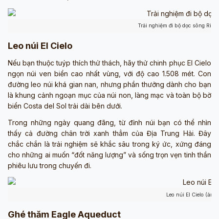
Trải nghiệm đi bộ dọc sông Rio C
Leo núi El Cielo
Nếu bạn thuộc tuýp thích thử thách, hãy thử chinh phục El Cielo
ngọn núi ven biển cao nhất vùng, với độ cao 1.508 mét. Con
đường leo núi khá gian nan, nhưng phần thưởng dành cho bạn
là khung cảnh ngoạn mục của núi non, làng mạc và toàn bộ bờ
biển Costa del Sol trải dài bên dưới.
Trong những ngày quang đãng, từ đỉnh núi bạn có thể nhìn
thấy cả đường chân trời xanh thẳm của Địa Trung Hải. Đây
chắc chắn là trải nghiệm sẽ khắc sâu trong ký ức, xứng đáng
cho những ai muốn “đốt năng lượng” và sống trọn vẹn tinh thần
phiêu lưu trong chuyến đi.
Leo núi El Cielo (ảnh
Ghé thăm Eagle Aqueduct