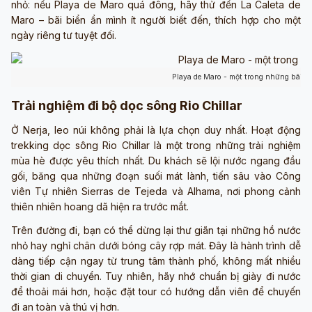
nhỏ: nếu Playa de Maro quá đông, hãy thử đến La Caleta de
Maro – bãi biển ẩn mình ít người biết đến, thích hợp cho một
ngày riêng tư tuyệt đối.
Playa de Maro - một trong những bãi b
Trải nghiệm đi bộ dọc sông Rio Chillar
Ở Nerja, leo núi không phải là lựa chọn duy nhất. Hoạt động
trekking dọc sông Rio Chillar là một trong những trải nghiệm
mùa hè được yêu thích nhất. Du khách sẽ lội nước ngang đầu
gối, băng qua những đoạn suối mát lành, tiến sâu vào Công
viên Tự nhiên Sierras de Tejeda và Alhama, nơi phong cảnh
thiên nhiên hoang dã hiện ra trước mắt.
Trên đường đi, bạn có thể dừng lại thư giãn tại những hồ nước
nhỏ hay nghỉ chân dưới bóng cây rợp mát. Đây là hành trình dễ
dàng tiếp cận ngay từ trung tâm thành phố, không mất nhiều
thời gian di chuyển. Tuy nhiên, hãy nhớ chuẩn bị giày đi nước
để thoải mái hơn, hoặc đặt tour có hướng dẫn viên để chuyến
đi an toàn và thú vị hơn.