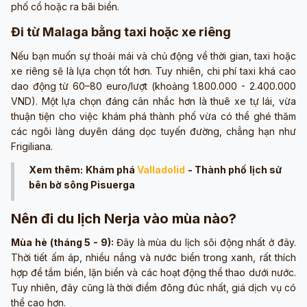
phố cổ hoặc ra bãi biển.
Đi từ Malaga bằng taxi hoặc xe riêng
Nếu bạn muốn sự thoải mái và chủ động về thời gian, taxi hoặc
xe riêng sẽ là lựa chọn tốt hơn. Tuy nhiên, chi phí taxi khá cao
dao động từ 60–80 euro/lượt (khoảng 1.800.000 - 2.400.000
VND). Một lựa chọn đáng cân nhắc hơn là thuê xe tự lái, vừa
thuận tiện cho việc khám phá thành phố vừa có thể ghé thăm
các ngôi làng duyên dáng dọc tuyến đường, chẳng hạn như
Frigiliana.
Xem thêm: Khám phá
Valladolid
- Thành phố lịch sử
bên bờ sông Pisuerga
Nên đi du lịch Nerja vào mùa nào?
Mùa hè (tháng 5 - 9):
Đây là mùa du lịch sôi động nhất ở đây.
Thời tiết ấm áp, nhiều nắng và nước biển trong xanh, rất thích
hợp để tắm biển, lặn biển và các hoạt động thể thao dưới nước.
Tuy nhiên, đây cũng là thời điểm đông đúc nhất, giá dịch vụ có
thể cao hơn.