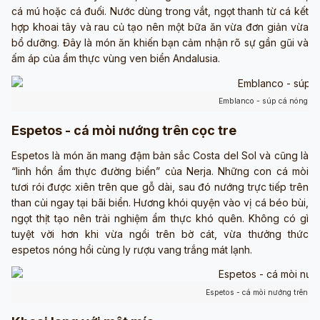
cá mú hoặc cá đuối. Nước dùng trong vắt, ngọt thanh từ cá kết
hợp khoai tây và rau củ tạo nên một bữa ăn vừa đơn giản vừa
bổ dưỡng. Đây là món ăn khiến bạn cảm nhận rõ sự gần gũi và
ấm áp của ẩm thực vùng ven biển Andalusia.
Emblanco - súp cá nóng hổ
Espetos - cá mòi nướng trên cọc tre
Espetos là món ăn mang đậm bản sắc Costa del Sol và cũng là
“linh hồn ẩm thực đường biển” của Nerja. Những con cá mòi
tươi rói được xiên trên que gỗ dài, sau đó nướng trực tiếp trên
than củi ngay tại bãi biển. Hương khói quyện vào vị cá béo bùi,
ngọt thịt tạo nên trải nghiệm ẩm thực khó quên. Không có gì
tuyệt vời hơn khi vừa ngồi trên bờ cát, vừa thưởng thức
espetos nóng hổi cùng ly rượu vang trắng mát lạnh.
Espetos - cá mòi nướng trên cọ