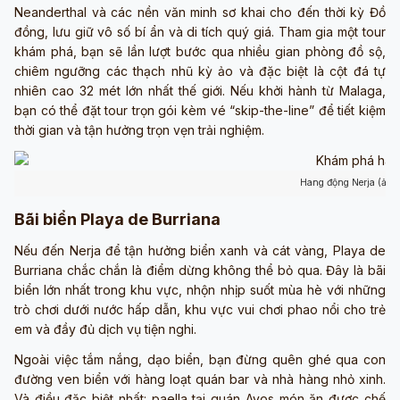
Neanderthal và các nền văn minh sơ khai cho đến thời kỳ Đồ
đồng, lưu giữ vô số bí ẩn và di tích quý giá. Tham gia một tour
khám phá, bạn sẽ lần lượt bước qua nhiều gian phòng đồ sộ,
chiêm ngưỡng các thạch nhũ kỳ ảo và đặc biệt là cột đá tự
nhiên cao 32 mét lớn nhất thế giới. Nếu khởi hành từ Malaga,
bạn có thể đặt tour trọn gói kèm vé “skip-the-line” để tiết kiệm
thời gian và tận hưởng trọn vẹn trải nghiệm.
Hang động Nerja (ảnh
Bãi biển Playa de Burriana
Nếu đến Nerja để tận hưởng biển xanh và cát vàng, Playa de
Burriana chắc chắn là điểm dừng không thể bỏ qua. Đây là bãi
biển lớn nhất trong khu vực, nhộn nhịp suốt mùa hè với những
trò chơi dưới nước hấp dẫn, khu vực vui chơi phao nổi cho trẻ
em và đầy đủ dịch vụ tiện nghi.
Ngoài việc tắm nắng, dạo biển, bạn đừng quên ghé qua con
đường ven biển với hàng loạt quán bar và nhà hàng nhỏ xinh.
Và điều đặc biệt nhất: paella tại quán Ayos món ăn được chế