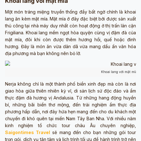
Khoai lang với mật mía
Một món tráng miệng truyền thống đầy bất ngờ chính là khoai
lang ăn kèm mật mía. Mật mía ở đây đặc biệt bởi được sản xuất
thủ công tại nhà máy duy nhất còn hoạt động ở thị trấn lân cận
Frigiliana. Khoai lang mềm ngọt hòa quyện cùng vị đậm đà của
mật mía, đôi khi còn được thêm hương hồi, quế hoặc đinh
hương. Đây là món ăn vừa dân dã vừa mang dấu ấn văn hóa
địa phương mà bạn không nên bỏ lỡ.
Khoai lang với mật mía (
Nerja không chỉ là một thành phố biển xinh đẹp mà còn là nơi
giao hòa giữa thiên nhiên kỳ vĩ, di sản lịch sử độc đáo và ẩm
thực đậm đà hương vị Andalusia. Từ những hang động huyền
bí, những bãi biển thơ mộng, đến trải nghiệm ẩm thực địa
phương hấp dẫn, nơi đây hứa hẹn mang đến cho du khách một
chuyến đi khó quên tại miền Nam Tây Ban Nha. Với nhiều năm
kinh nghiệm tổ chức tour châu Âu chuyên nghiệp,
Saigontimes Travel
sẽ mang đến cho bạn những gói tour
trọn gói, dịch vụ tận tâm và lịch trình tối ưu để hành trình trở nên