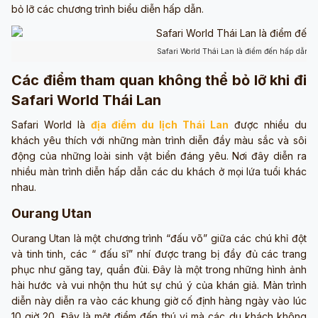
bỏ lỡ các chương trình biểu diễn hấp dẫn.
Safari World Thái Lan là điểm đến hấp dẫn 
Các điểm tham quan không thể bỏ lỡ khi đi
Safari World Thái Lan
Safari World là
địa điểm du lịch Thái Lan
được nhiều du
khách yêu thích với những màn trình diễn đầy màu sắc và sôi
động của những loài sinh vật biển đáng yêu. Nơi đây diễn ra
nhiều màn trình diễn hấp dẫn các du khách ở mọi lứa tuổi khác
nhau.
Ourang Utan
Ourang Utan là một chương trình “đấu võ” giữa các chú khỉ đột
và tinh tinh, các “ đấu sĩ” nhí được trang bị đầy đủ các trang
phục như găng tay, quần đùi. Đây là một trong những hình ảnh
hài hước và vui nhộn thu hút sự chú ý của khán giả. Màn trình
diễn này diễn ra vào các khung giờ cố định hàng ngày vào lúc
10 giờ 20. Đây là một điểm đến thú vị mà các du khách không