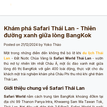
Khám phá Safari Thái Lan - Thiên
đường xanh giữa lòng BangKok
Posted on 21/12/2024 by
Yoko Thảo
Một trong những điểm đến không thể bỏ lỡ khi
du lịch Thái
Lan
- Đất Nước Chùa Vàng là
Safari World Thái Lan
- vườn
thú mở tự nhiên lớn nhất Châu Á, một ốc đảo xanh mát giữa
lòng đô thị BangKok với gần 400 loài động, thực vật cho du
khách một trải nghiệm khám phá Châu Phi thu nhỏ khi ghé thăm
Thái Lan.
Giới thiệu chung về Safari Thái Lan
Safari World
nằm cách trung tâm BangKok khoảng 40km tại
địa chỉ: 99 Thanon Panya Intra, Khwaeng Sam Wa Tawan Tok,
Thái Lan. Nơi đây với diện tích 2,64km2, Safari World là ngôi