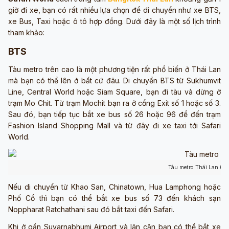
giờ đi xe, bạn có rất nhiều lựa chọn để di chuyển như xe BTS,
xe Bus, Taxi hoặc ô tô hợp đồng. Dưới đây là một số lịch trình
tham khảo:
BTS
Tàu metro trên cao là một phương tiện rất phổ biến ở Thái Lan
mà bạn có thể lên ở bất cứ đâu. Di chuyển BTS từ Sukhumvit
Line, Central World hoặc Siam Square, bạn đi tàu và dừng ở
trạm Mo Chit. Từ trạm Mochit bạn ra ở cổng Exit số 1 hoặc số 3.
Sau đó, bạn tiếp tục bắt xe bus số 26 hoặc 96 để đến trạm
Fashion Island Shopping Mall và từ đây đi xe taxi tới Safari
World.
Tàu metro Thái Lan (ả
Nếu di chuyển từ Khao San, Chinatown, Hua Lamphong hoặc
Phố Cổ thì bạn có thể bắt xe bus số 73 đến khách sạn
Noppharat Ratchathani sau đó bắt taxi đến Safari.
Khi ở gần Suvarnabhumi Airport và lân cận bạn có thể bắt xe