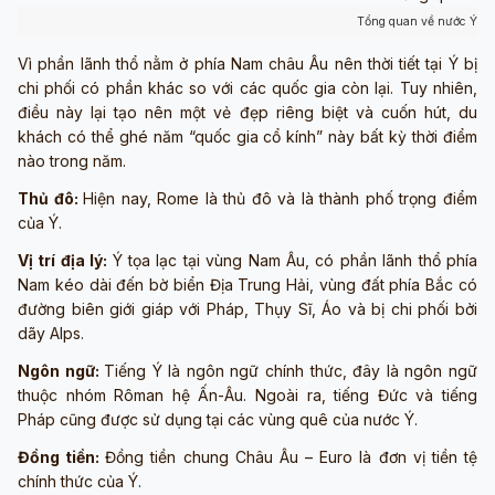
Tổng quan về nước Ý (Ả
Vì phần lãnh thổ nằm ở phía Nam châu Âu nên thời tiết tại Ý bị
chi phối có phần khác so với các quốc gia còn lại. Tuy nhiên,
điều này lại tạo nên một vẻ đẹp riêng biệt và cuốn hút, du
khách có thể ghé năm “quốc gia cổ kính” này bất kỳ thời điểm
nào trong năm.
Thủ đô:
Hiện nay, Rome là thủ đô và là thành phố trọng điểm
của Ý.
Vị trí địa lý:
Ý tọa lạc tại vùng Nam Âu, có phần lãnh thổ phía
Nam kéo dài đến bờ biển Địa Trung Hải, vùng đất phía Bắc có
đường biên giới giáp với Pháp, Thụy Sĩ, Áo và bị chi phối bởi
dãy Alps.
Ngôn ngữ:
Tiếng Ý là ngôn ngữ chính thức, đây là ngôn ngữ
thuộc nhóm Rôman hệ Ấn-Âu. Ngoài ra, tiếng Đức và tiếng
Pháp cũng được sử dụng tại các vùng quê của nước Ý.
Đồng tiền:
Đồng tiền chung Châu Âu – Euro là đơn vị tiền tệ
chính thức của Ý.