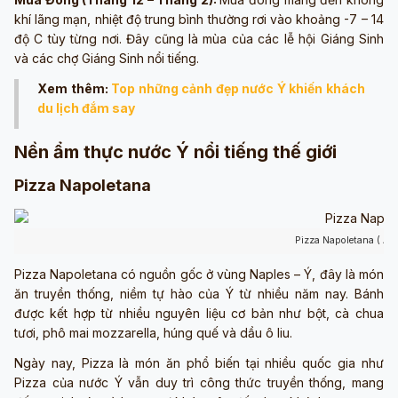
khí lãng mạn, nhiệt độ trung bình thường rơi vào khoảng -7 – 14
độ C tùy từng nơi. Đây cũng là mùa của các lễ hội Giáng Sinh
và các chợ Giáng Sinh nổi tiếng.
Xem thêm:
Top những cảnh đẹp nước Ý khiến khách
du lịch đắm say
Nền ẩm thực nước Ý nổi tiếng thế giới
Pizza Napoletana
Pizza Napoletana ( Ản
Pizza Napoletana có nguồn gốc ở vùng Naples – Ý, đây là món
ăn truyền thống, niềm tự hào của Ý từ nhiều năm nay. Bánh
được kết hợp từ nhiều nguyên liệu cơ bản như bột, cà chua
tươi, phô mai mozzarella, húng quế và dầu ô liu.
Ngày nay, Pizza là món ăn phổ biến tại nhiều quốc gia như
Pizza của nước Ý vẫn duy trì công thức truyền thống, mang