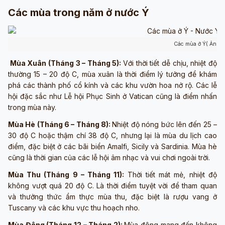
Các mùa trong năm ở nước Ý
Các mùa ở Ý( Ảnh s
Mùa Xuân (Tháng 3 – Tháng 5):
Với thời tiết dễ chịu, nhiệt độ
thường 15 – 20 độ C, mùa xuân là thời điểm lý tưởng để khám
phá các thành phố cổ kính và các khu vườn hoa nở rộ. Các lễ
hội đặc sắc như Lễ hội Phục Sinh ở Vatican cũng là điểm nhấn
trong mùa này.
Mùa Hè (Tháng 6 – Tháng 8):
Nhiệt độ nóng bức lên đến 25 –
30 độ C hoặc thậm chí 38 độ C, nhưng lại là mùa du lịch cao
điểm, đặc biệt ở các bãi biển Amalfi, Sicily và Sardinia. Mùa hè
cũng là thời gian của các lễ hội âm nhạc và vui chơi ngoài trời.
Mùa Thu (Tháng 9 – Tháng 11):
Thời tiết mát mẻ, nhiệt độ
không vượt quá 20 độ C. Là thời điểm tuyệt vời để tham quan
và thưởng thức ẩm thực mùa thu, đặc biệt là rượu vang ở
Tuscany và các khu vực thu hoạch nho.
Mùa Đông (Tháng 12 – Tháng 2):
Mùa đông mang đến không