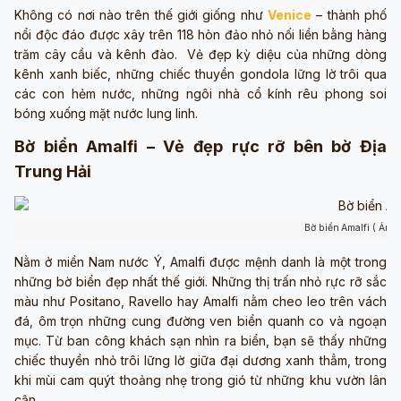
Không có nơi nào trên thế giới giống như
Venice
– thành phố
nổi độc đáo được xây trên 118 hòn đảo nhỏ nối liền bằng hàng
trăm cây cầu và kênh đào. Vẻ đẹp kỳ diệu của những dòng
kênh xanh biếc, những chiếc thuyền gondola lững lờ trôi qua
các con hẻm nước, những ngôi nhà cổ kính rêu phong soi
bóng xuống mặt nước lung linh.
Bờ biển Amalfi – Vẻ đẹp rực rỡ bên bờ Địa
Trung Hải
Bờ biển
Amalfi ( Ảnh
Nằm ở miền Nam nước Ý, Amalfi được mệnh danh là một trong
những bờ biển đẹp nhất thế giới. Những thị trấn nhỏ rực rỡ sắc
màu như Positano, Ravello hay Amalfi nằm cheo leo trên vách
đá, ôm trọn những cung đường ven biển quanh co và ngoạn
mục. Từ ban công khách sạn nhìn ra biển, bạn sẽ thấy những
chiếc thuyền nhỏ trôi lững lờ giữa đại dương xanh thẳm, trong
khi mùi cam quýt thoảng nhẹ trong gió từ những khu vườn lân
cận.