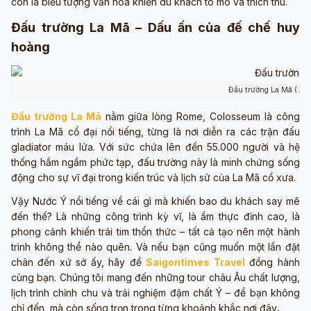
còn là biểu tượng văn hóa khiến du khách tò mò và thích thú.
Đấu trường La Mã – Dấu ấn của đế chế huy
hoàng
Đấu trường La Mã ( Ản
Đấu trường La Mã
nằm giữa lòng Rome, Colosseum là công
trình La Mã cổ đại nổi tiếng, từng là nơi diễn ra các trận đấu
gladiator máu lửa. Với sức chứa lên đến 55.000 người và hệ
thống hầm ngầm phức tạp, đấu trường này là minh chứng sống
động cho sự vĩ đại trong kiến trúc và lịch sử của La Mã cổ xưa.
Vậy Nước Ý nổi tiếng về cái gì mà khiến bao du khách say mê
đến thế? Là những công trình kỳ vĩ, là ẩm thực đỉnh cao, là
phong cảnh khiến trái tim thổn thức – tất cả tạo nên một hành
trình không thể nào quên. Và nếu bạn cũng muốn một lần đặt
chân đến xứ sở ấy, hãy để
Saigontimes Travel
đồng hành
cùng bạn. Chúng tôi mang đến những tour châu Âu chất lượng,
lịch trình chỉnh chu và trải nghiệm đậm chất Ý – để bạn không
chỉ đến, mà còn sống trọn trong từng khoảnh khắc nơi đây
.