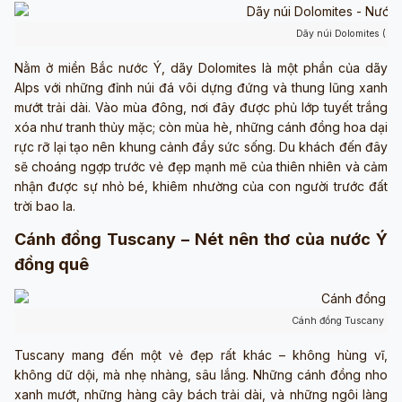
Dãy núi Dolomites ( Ả
Nằm ở miền Bắc nước Ý, dãy Dolomites là một phần của dãy
Alps với những đỉnh núi đá vôi dựng đứng và thung lũng xanh
mướt trải dài. Vào mùa đông, nơi đây được phủ lớp tuyết trắng
xóa như tranh thủy mặc; còn mùa hè, những cánh đồng hoa dại
rực rỡ lại tạo nên khung cảnh đầy sức sống. Du khách đến đây
sẽ choáng ngợp trước vẻ đẹp mạnh mẽ của thiên nhiên và cảm
nhận được sự nhỏ bé, khiêm nhường của con người trước đất
trời bao la.
Cánh đồng Tuscany – Nét nên thơ của nước Ý
đồng quê
Cánh đồng Tuscany ( Ả
Tuscany mang đến một vẻ đẹp rất khác – không hùng vĩ,
không dữ dội, mà nhẹ nhàng, sâu lắng. Những cánh đồng nho
xanh mướt, những hàng cây bách trải dài, và những ngôi làng