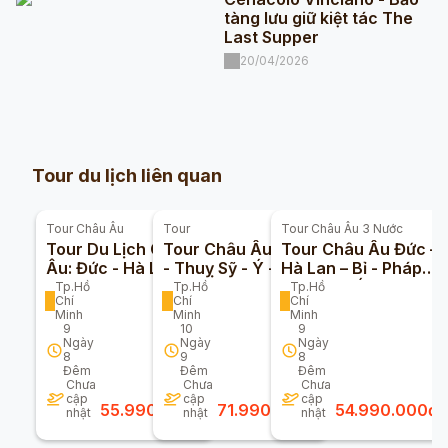
tàng lưu giữ kiệt tác The
Last Supper
20/04/2026
Tour du lịch liên quan
Tour
Châu Âu
Tour
Tour
Châu Âu 3 Nước
Tour Du Lịch Châu
Tour Châu Âu Pháp
Tour Châu Âu Đức –
Âu: Đức - Hà Lan -
- Thuỵ Sỹ - Ý -
Hà Lan – Bỉ - Pháp –
Bỉ - Pháp - Thụy Sỹ
Vatican 10n9đ (Bay
Thụy Sĩ - Ý 9n8đ
Tp.Hồ
Tp.Hồ
Tp.Hồ
Chí
Chí
Chí
- Ý 9n8đ
Turkish Airlines)
(Bay
Minh
Minh
Minh
Emirates/turkish
9
10
9
Airlines)
Ngày
Ngày
Ngày
8
9
8
Đêm
Đêm
Đêm
Chưa
Chưa
Chưa
cập
cập
cập
55.990.000
đ
71.990.000
đ
54.990.000
đ
nhật
nhật
nhật