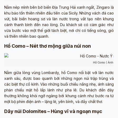
Nằm nép mình bên bờ biển Địa Trung Hải xanh ngắt, Zingaro là
khu bảo tồn thiên nhiên đầu tiên của Sicily. Những vách đá cao
vút, bãi biển hoang sơ và làn nước trong vắt tạo nên khung
cảnh thanh bình đến nao lòng. Du khách sẽ có cảm giác như
vừa bước vào một thế giới tách biệt, nơi chỉ có tiếng sóng, gió
và thiên nhiên bao quanh.
Hồ Como – Nét thơ mộng giữa núi non
Hồ Como ( Ảnh sư
Nằm giữa lòng vùng Lombardy, hồ Como nổi bật với làn nước
xanh sâu, được bao quanh bởi những ngọn núi trập trùng và
các biệt thự cổ kính. Vào những buổi chiều nắng nhẹ, ánh sáng
phản chiếu mặt hồ lấp lánh như pha lê. Du khách đến đây
thường không khỏi ngỡ ngàng bởi khung cảnh như bước ra từ
một bộ phim điện ảnh – lặng lẽ, yên bình, và đầy chất thơ.
Dãy núi Dolomites – Hùng vĩ và ngoạn mục