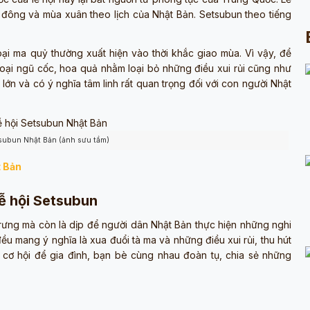
đông và mùa xuân theo lịch của Nhật Bản. Setsubun theo tiếng
i ma quỷ thường xuất hiện vào thời khắc giao mùa. Vì vậy, để
oại ngũ cốc, hoa quả nhằm loại bỏ những điều xui rủi cũng như
 lớn và có ý nghĩa tâm linh rất quan trọng đối với con người Nhật
tsubun Nhật Bản (ảnh sưu tầm)
t Bản
lễ hội Setsubun
rưng mà còn là dịp để người dân Nhật Bản thực hiện những nghi
 đều mang ý nghĩa là xua đuổi tà ma và những điều xui rủi, thu hút
cơ hội để gia đình, bạn bè cùng nhau đoàn tụ, chia sẻ những