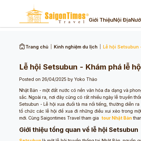
Giới Thiệu
Nội Địa
Nướ
Trang chủ
Kinh nghiệm du lịch
Lễ hội Setsubun 
Lễ hội Setsubun - Khám phá lễ hội
Posted on 26/04/2025 by
Yoko Thảo
Nhật Bản - một đất nước có nền văn hóa đa dạng và phong
sắc. Ngoài ra, nơi đây cũng có rất nhiều ngày lễ truyền t
Setsubun - Lễ hội xua đuổi tà ma nổi tiếng, thường diễn 
tổ chức các lễ hội để xua đi những điều xui xẻo trong 
mới. Cùng Saigontimes Travel tham gia
tour Nhật Bản
tham
Giới thiệu tổng quan về lễ hội Setsubun
Setsubun
là một lễ hội truyền thống tại Nhật Bản, nguồn 