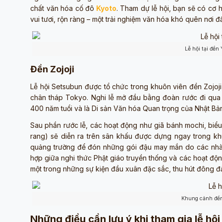
chất văn hóa cố đô
Kyoto
. Tham dự lễ hội, bạn sẽ có cơ 
vui tươi, rộn ràng – một trải nghiệm văn hóa khó quên nơi đ
Lễ hội tại đền
Đền Zojoji
Lễ hội Setsubun được tổ chức trong khuôn viên đền Zojoji
chân tháp Tokyo. Nghi lễ mở đầu bằng đoàn rước đi qua
400 năm tuổi và là Di sản Văn hóa Quan trọng của Nhật Bả
Sau phần rước lễ, các hoạt động như giã bánh mochi, biể
rang) sẽ diễn ra trên sân khấu được dựng ngay trong kh
quảng trường để đón những gói đậu may mắn do các nhà 
hợp giữa nghi thức Phật giáo truyền thống và các hoạt động
một trong những sự kiện đầu xuân đặc sắc, thu hút đông đ
Khung cảnh đền 
Những điều cần lưu ý khi tham gia lễ hộ