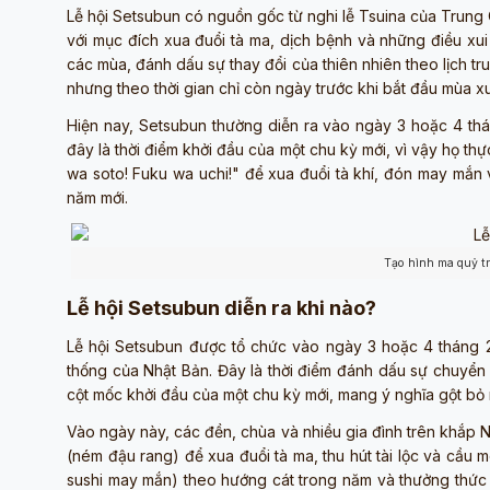
Lễ hội Setsubun có nguồn gốc từ nghi lễ Tsuina của Trung
với mục đích xua đuổi tà ma, dịch bệnh và những điều xui
các mùa, đánh dấu sự thay đổi của thiên nhiên theo lịch tr
nhưng theo thời gian chỉ còn ngày trước khi bắt đầu mùa xu
Hiện nay, Setsubun thường diễn ra vào ngày 3 hoặc 4 thán
đây là thời điểm khởi đầu của một chu kỳ mới, vì vậy họ 
wa soto! Fuku wa uchi!" để xua đuổi tà khí, đón may mắn 
năm mới.
Tạo hình ma quỷ tr
Lễ hội Setsubun diễn ra khi nào?
Lễ hội Setsubun được tổ chức vào ngày 3 hoặc 4 tháng 2 
thống của Nhật Bản. Đây là thời điểm đánh dấu sự chuyể
cột mốc khởi đầu của một chu kỳ mới, mang ý nghĩa gột b
Vào ngày này, các đền, chùa và nhiều gia đình trên khắp
(ném đậu rang) để xua đuổi tà ma, thu hút tài lộc và cầu
sushi may mắn) theo hướng cát trong năm và thưởng thức 