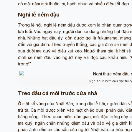
có một năm mới thuận lợi, hạnh phúc và nhiều điều tốt đẹp.
Nghi lễ ném đậu
Trong lễ hội, nghi lễ ném đậu được xem là phần quan trọn
lứa tuổi. Vào ngày này, người dân sẽ dùng những hạt đậu n
nhà. Những hạt đậu ấy, còn được gọi là fukumame, mang ý 
đến với gia đình. Theo truyền thống, các gia đình sẽ ném 
xua đuổi ma quỷ và điều xui xẻo. Người tham gia lễ hội sẽ
đình sẽ ném đậu vào người này và đọc câu khẩu hiệu “O
trong!”.
Nghi thức ném đậu đặc trưng
Treo đầu cá mòi trước cửa nhà
Ở một số vùng của Nhật Bản, trong dịp lễ hội, người dân v
trừ tà. Cá mòi được xiên vào một chiếc que, phần đầu đặt
hăng nồng. Theo quan niệm dân gian, mùi đặc trưng này ch
ma quỷ, ngăn chặn những điềm xấu và bảo vệ gia đình khỏ
phản ánh niềm tin sâu sắc của người Nhật vào sự hòa hợp 