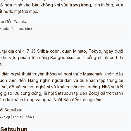
hội hòa mình vào bầu không khí vừa trang trọng, linh thiêng, vừa
ất nước mặt trời mọc.
 Yasaka (ảnh sưu tầm)
, tại địa chỉ 4-7-35 Shiba-koen, quận Minato, Tokyo, ngay dưới
 khu vực phía trước cổng Sangedatsumon – cổng chính có hơn
n.
u diễn nghệ thuật truyền thống và nghi thức Mamemaki (ném đậu
uôn viên đền. Hàng nghìn người dân và du khách tập trung tại
sư, đô vật sumo, nghệ sĩ và khách mời ném xuống. Nhờ sự kết
 giao lưu cộng đồng, lễ hội Setsubun tại đền Zojoji đã trở thành
ảo du khách trong và ngoài Nhật Bản đến trải nghiệm.
Zojoji ( ảnh sưu tầm )
i Setsubun