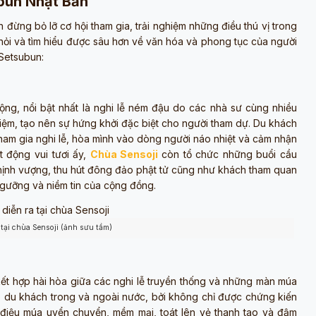
ubun Nhật Bản
 đừng bỏ lỡ cơ hội tham gia, trải nghiệm những điều thú vị trong
c hỏi và tìm hiểu được sâu hơn về văn hóa và phong tục của người
 Setsubun:
động, nổi bật nhất là nghi lễ ném đậu do các nhà sư cùng nhiều
hiệm, tạo nên sự hứng khởi đặc biệt cho người tham dự. Du khách
 tham gia nghi lễ, hòa mình vào dòng người náo nhiệt và cảm nhận
t động vui tươi ấy,
Chùa Sensoji
còn tổ chức những buổi cầu
hịnh vượng, thu hút đông đảo phật tử cũng như khách tham quan
 ngưỡng và niềm tin của cộng đồng.
 tại chùa Sensoji (ảnh sưu tầm)
kết hợp hài hòa giữa các nghi lễ truyền thống và những màn múa
o du khách trong và ngoài nước, bởi không chỉ được chứng kiến
điệu múa uyển chuyển, mềm mại, toát lên vẻ thanh tao và đậm