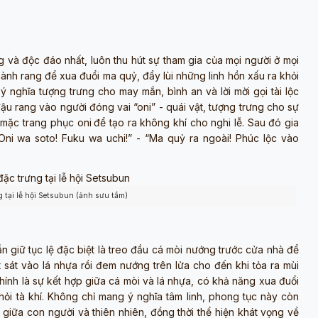
g và độc đáo nhất, luôn thu hút sự tham gia của mọi người ở mọi
ành rang để xua đuổi ma quỷ, đẩy lùi những linh hồn xấu ra khỏi
nghĩa tượng trưng cho may mắn, bình an và lời mời gọi tài lộc
đậu rang vào người đóng vai “oni” - quái vật, tượng trưng cho sự
 mặc trang phục oni
để tạo ra không khí cho nghi lễ. Sau đó gia
ni wa soto! Fuku wa uchi!” - “Ma quỷ ra ngoài! Phúc lộc vào
 tại lễ hội Setsubun (ảnh sưu tầm)
ẫn giữ tục lệ đặc biệt là treo đầu cá mòi nướng trước cửa nhà để
 sát vào lá nhựa rồi đem nướng trên lửa cho đến khi tỏa ra mùi
ính là sự kết hợp giữa cá mòi và lá nhựa, có khả năng xua đuổi
i tà khí. Không chỉ mang ý nghĩa tâm linh, phong tục này còn
giữa con người và thiên nhiên, đồng thời thể hiện khát vọng về