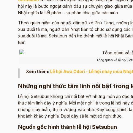
hội này là bước ngoặt đánh dấu sự chuyển giao giữa mùa 
Nhật nghĩa là tiết phân – sự phân chia giữa các mùa.
Theo quan niệm của người dân xứ xở Phù Tang, những loạ
xua đuổi tà ma, người dân Nhật Bản tổ chức sử dụng các l
xua đuổi tà ma. Setsubun dần trở thành một lễ hội Nhật Bản
Bản.
Tổng quan về lễ hội Se
Xem thêm:
Lễ hội Awa Odori - Lễ hội nhảy múa Nhậ
Những nghi thức tâm linh nổi bật trong 
Lễ hội Setsubun không chỉ nổi bật với những món ăn đặc t
thức tâm linh đầy ý nghĩa. Mỗi một nghi lễ trong lễ hội này
những may mắn, thịnh vượng vào nhà. Đây cũng chính là 
khoảnh khắc ý nghĩa. Dưới đây sẽ là một số nghi thức.
Nguồn gốc hình thành lễ hội Setsubun