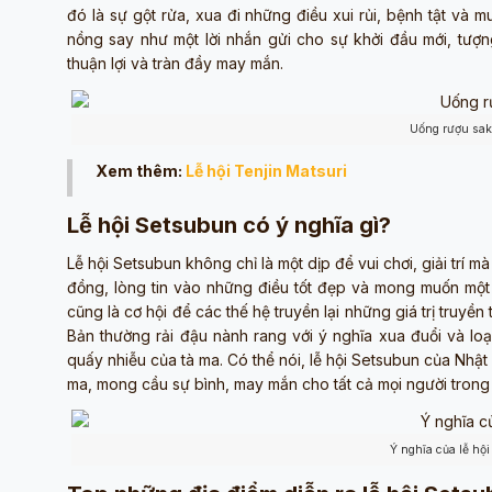
đó là sự gột rửa, xua đi những điều xui rủi, bệnh tật và
nồng say như một lời nhắn gửi cho sự khởi đầu mới, tượ
thuận lợi và tràn đầy may mắn.
Uống rượu sak
Xem thêm:
Lễ hội Tenjin Matsuri
Lễ hội Setsubun có ý nghĩa gì?
Lễ hội Setsubun không chỉ là một dịp để vui chơi, giải trí
đồng, lòng tin vào những điều tốt đẹp và mong muốn một 
cũng là cơ hội để các thế hệ truyền lại những giá trị truy
Bản thường rải đậu nành rang với ý nghĩa xua đuổi và loạ
quấy nhiễu của tà ma. Có thể nói, lễ hội Setsubun của Nhật
ma, mong cầu sự bình, may mắn cho tất cả mọi người trong
Ý nghĩa của lễ hộ