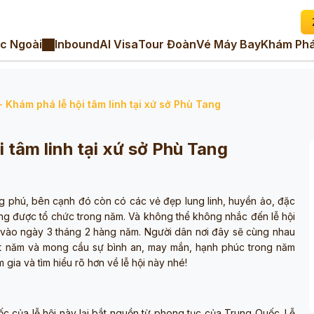
c Ngoài
Inbound
AI Visa
Tour Đoàn
Vé Máy Bay
Khám Phá
- Khám phá lễ hội tâm linh tại xứ sở Phù Tang
 tâm linh tại xứ sở Phù Tang
 phú, bên cạnh đó còn có các vẻ đẹp lung linh, huyền ảo, đặc
hống được tổ chức trong năm. Và không thể không nhắc đến lễ hội
ra vào ngày 3 tháng 2 hàng năm. Người dân nơi đây sẽ cùng nhau
một năm và mong cầu sự bình an, may mắn, hạnh phúc trong năm
 gia và tìm hiểu rõ hơn về lễ hội này nhé!
gốc của lễ hội này lại bắt nguồn từ phong tục của Trung Quốc. Lễ