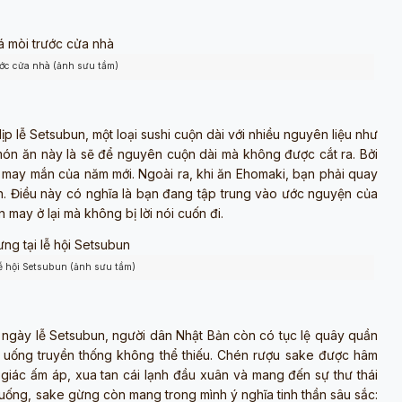
ước cửa nhà (ảnh sưu tầm)
ịp lễ Setsubun, một loại sushi cuộn dài với nhiều nguyên liệu như
 món ăn này là sẽ để nguyên cuộn dài mà không được cắt ra. Bởi
ự may mắn của năm mới. Ngoài ra, khi ăn Ehomaki, bạn phải quay
n. Điều này có nghĩa là bạn đang tập trung vào ước nguyện của
n may ở lại mà không bị lời nói cuốn đi.
lễ hội Setsubun (ảnh sưu tầm)
ngày lễ Setsubun, người dân Nhật Bản còn có tục lệ quây quần
 uống truyền thống không thể thiếu. Chén rượu sake được hâm
giác ấm áp, xua tan cái lạnh đầu xuân và mang đến sự thư thái
 uống, sake gừng còn mang trong mình ý nghĩa tinh thần sâu sắc: