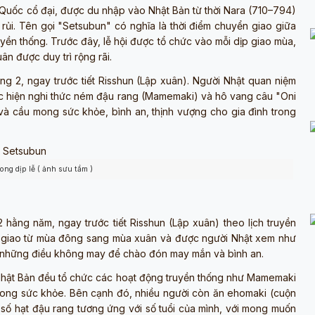
 Quốc cổ đại, được du nhập vào Nhật Bản từ thời Nara (710–794)
 rủi. Tên gọi "Setsubun" có nghĩa là thời điểm chuyển giao giữa
uyền thống. Trước đây, lễ hội được tổ chức vào mỗi dịp giao mùa,
ân được duy trì rộng rãi.
g 2, ngay trước tiết Risshun (Lập xuân). Người Nhật quan niệm
thực hiện nghi thức ném đậu rang (Mamemaki) và hô vang câu "Oni
và cầu mong sức khỏe, bình an, thịnh vượng cho gia đình trong
ong dịp lễ ( ảnh sưu tầm )
hằng năm, ngay trước tiết Risshun (Lập xuân) theo lịch truyền
n giao từ mùa đông sang mùa xuân và được người Nhật xem như
ỏ những điều không may để chào đón may mắn và bình an.
 Nhật Bản đều tổ chức các hoạt động truyền thống như Mamemaki
 mong sức khỏe. Bên cạnh đó, nhiều người còn ăn ehomaki (cuộn
số hạt đậu rang tương ứng với số tuổi của mình, với mong muốn