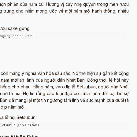
 muộn phiền của năm cũ. Hương vị cay nhẹ quyện trong men rượu
ng trưng cho niềm mong ước về một năm mới hanh thông, nhiều
e gừng (ảnh sưu tầm)
 mà còn mang ý nghĩa văn hóa sâu sắc. Nó thể hiện sự gắn kết cộng
năm mới an lành của người dân Nhật Bản. Đồng thời, lễ hội này
ền thống cho nhau. Hằng năm, vào dịp lễ Setsubun, người dân Nhật
i bỏ tà ma. Họ tin rằng các loại đậu có sức mạnh để loại bỏ sự
 Bản đã mang lại một tín ngưỡng tâm linh về sức mạnh xua đuổi tà
 dịp năm mới.
i Setsubun (ảnh sưu tầm)