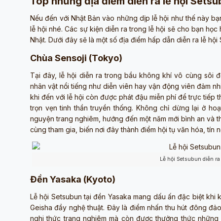
Top những địa điểm diễn ra lễ hội Sets
Nếu đến với Nhật Bản vào những dịp lễ hội như thế này bạn
lễ hội nhé. Các sự kiện diễn ra trong lễ hội sẽ cho bạn họ
Nhật. Dưới đây sẽ là một số địa điểm hấp dẫn diễn ra lễ hội
Chùa Sensoji (Tokyo)
Tại đây, lễ hội diễn ra trong bầu không khí vô cùng sôi 
nhân vật nổi tiếng như diễn viên hay vận động viên đảm n
khi đến với lễ hội còn được phát đậu miễn phí để trực tiếp
trọn vẹn tinh thần truyền thống. Không chỉ dừng lại ở hoạ
nguyện trang nghiêm, hướng đến một năm mới bình an và t
cùng tham gia, biến nơi đây thành điểm hội tụ văn hóa, tín
Lễ hội Setsubun diễn ra
Đền Yasaka (Kyoto)
Lễ hội Setsubun tại đền Yasaka mang dấu ấn đặc biệt khi 
Geisha đầy nghệ thuật. Đây là điểm nhấn thu hút đông đả
nghi thức trang nghiêm mà còn được thưởng thức những 