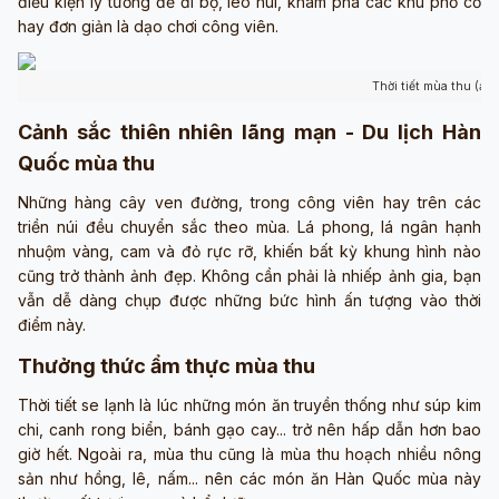
điều kiện lý tưởng để đi bộ, leo núi, khám phá các khu phố cổ
hay đơn giản là dạo chơi công viên.
Thời tiết mùa thu (ản
Cảnh sắc thiên nhiên lãng mạn - Du lịch Hàn
Quốc mùa thu
Những hàng cây ven đường, trong công viên hay trên các
triền núi đều chuyển sắc theo mùa. Lá phong, lá ngân hạnh
nhuộm vàng, cam và đỏ rực rỡ, khiến bất kỳ khung hình nào
cũng trở thành ảnh đẹp. Không cần phải là nhiếp ảnh gia, bạn
vẫn dễ dàng chụp được những bức hình ấn tượng vào thời
điểm này.
Thưởng thức ẩm thực mùa thu
Thời tiết se lạnh là lúc những món ăn truyền thống như súp kim
chi, canh rong biển, bánh gạo cay... trở nên hấp dẫn hơn bao
giờ hết. Ngoài ra, mùa thu cũng là mùa thu hoạch nhiều nông
sản như hồng, lê, nấm... nên các món ăn Hàn Quốc mùa này