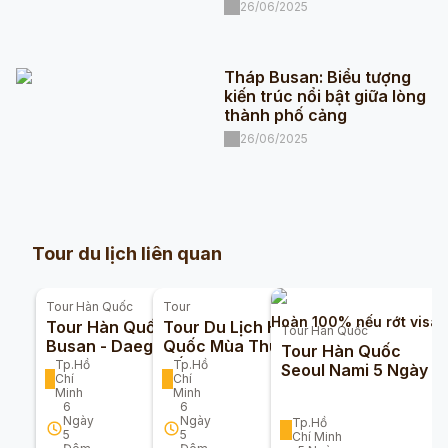
26/06/2025
Tháp Busan: Biểu tượng
kiến trúc nổi bật giữa lòng
thành phố cảng
26/06/2025
Tour du lịch liên quan
Tour
Hàn Quốc
Tour
Hoàn 100% nếu rớt visa
Tour Hàn Quốc |
Tour Du Lịch Hàn
Tour
Hàn Quốc
Busan - Daegu -
Quốc Mùa Thu Giá
Tour Hàn Quốc
Seoul 6 Ngày 5
Tốt Năm 2025
Tp.Hồ
Tp.Hồ
Seoul Nami 5 Ngày 4
Chí
Chí
Đêm
Đêm
Minh
Minh
6
6
Ngày
Ngày
Tp.Hồ
5
5
Chí Minh