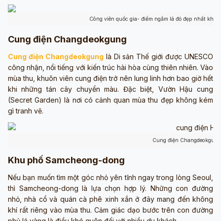
Công viên quốc gia- điểm ngắm lá đỏ đẹp nhất khi 
Cung điện Changdeokgung
Cung điện Changdeokgung
là Di sản Thế giới được UNESCO
công nhận, nổi tiếng với kiến trúc hài hòa cùng thiên nhiên. Vào
mùa thu, khuôn viên cung điện trở nên lung linh hơn bao giờ hết
khi những tán cây chuyển màu. Đặc biệt, Vườn Hậu cung
(Secret Garden) là nơi có cảnh quan mùa thu đẹp không kém
gì tranh vẽ.
Cung điện Changdeokgung 
Khu phố Samcheong-dong
Nếu bạn muốn tìm một góc nhỏ yên tĩnh ngay trong lòng Seoul,
thì Samcheong-dong là lựa chọn hợp lý. Những con đường
nhỏ, nhà cổ và quán cà phê xinh xắn ở đây mang đến không
khí rất riêng vào mùa thu. Cảm giác dạo bước trên con đường
phủ lá vàng là điều khó quên đối với nhiều du khách.