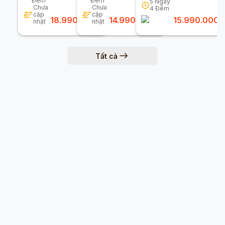
Đêm
Đêm
5
Ngày
Chưa
Chưa
4
Đêm
cập
cập
18.990.000
đ
14.990.000
đ
15.990.000
đ
nhật
nhật
Tất cả