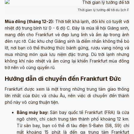
Thời gian lý tưởng để tới du lịch Fr
Mùa đông (tháng 12-2):
Thời tiết khá lạnh, đôi khi có tuyết với
nhiệt độ trung bình từ 0 - 6 độ C. Đây là mùa lễ hội Giáng sinh,
mang đến cho Frankfurt vẻ đẹp lung linh và ấm áp trong ánh
đèn rực rỡ. Các khu chợ Giáng sinh là điểm nhấn không thể bỏ
lỡ, nơi bạn có thể thưởng thức bánh gừng, rượu vang nóng và
mua những món quà lưu niệm đặc trưng. Dù trời lạnh nhưng
không khí náo nhiệt và ấm cúng lại khiến Frankfurt mùa đông
trở nên vô cùng quyến rũ.
Hướng dẫn di chuyển đến Frankfurt Đức
Frankfurt được xem là một trong những trung tâm giao thông
lớn nhất của Đức và châu Âu, nên việc di chuyển đến thành
phố này vô cùng thuận tiện.
Bằng máy bay:
Sân bay quốc tế Frankfurt (FRA) là cửa
ngõ chính, chỉ cách trung tâm thành phố khoảng 12 km.
Từ sân bay, bạn có thể đi tàu điện S-Bahn (S8, S9) chỉ
mất khoảng 15 phút là đến ga trung tâm Frankfurt