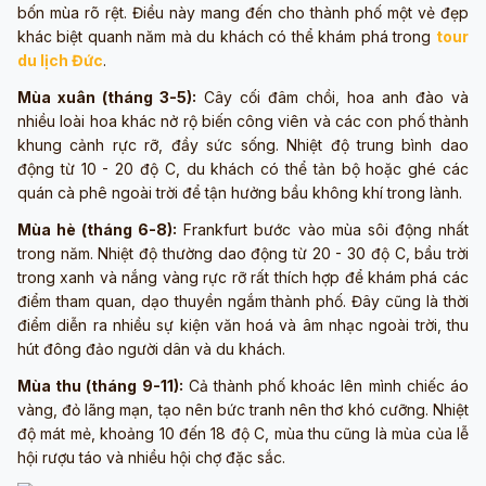
bốn mùa rõ rệt. Điều này mang đến cho thành phố một vẻ đẹp
khác biệt quanh năm mà du khách có thể khám phá trong
tour
du lịch Đức
.
Mùa xuân (tháng 3-5):
Cây cối đâm chồi, hoa anh đào và
nhiều loài hoa khác nở rộ biến công viên và các con phố thành
khung cảnh rực rỡ, đầy sức sống. Nhiệt độ trung bình dao
động từ 10 - 20 độ C, du khách có thể tản bộ hoặc ghé các
quán cà phê ngoài trời để tận hưởng bầu không khí trong lành.
Mùa hè (tháng 6-8):
Frankfurt bước vào mùa sôi động nhất
trong năm. Nhiệt độ thường dao động từ 20 - 30 độ C, bầu trời
trong xanh và nắng vàng rực rỡ rất thích hợp để khám phá các
điểm tham quan, dạo thuyền ngắm thành phố. Đây cũng là thời
điểm diễn ra nhiều sự kiện văn hoá và âm nhạc ngoài trời, thu
hút đông đảo người dân và du khách.
Mùa thu (tháng 9-11):
Cả thành phố khoác lên mình chiếc áo
vàng, đỏ lãng mạn, tạo nên bức tranh nên thơ khó cưỡng. Nhiệt
độ mát mẻ, khoảng 10 đến 18 độ C, mùa thu cũng là mùa của lễ
hội rượu táo và nhiều hội chợ đặc sắc.