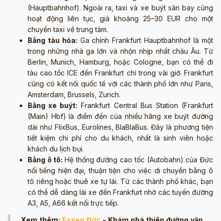
(Hauptbahnhof). Ngoài ra, taxi và xe buýt sân bay cũng
hoạt động liên tục, giá khoảng 25–30 EUR cho một
chuyến taxi về trung tâm.
Bằng tàu hỏa:
Ga chính Frankfurt Hauptbahnhof là một
trong những nhà ga lớn và nhộn nhịp nhất châu Âu. Từ
Berlin, Munich, Hamburg, hoặc Cologne, bạn có thể đi
tàu cao tốc ICE đến Frankfurt chỉ trong vài giờ. Frankfurt
cũng có kết nối quốc tế với các thành phố lớn như Paris,
Amsterdam, Brussels, Zurich.
Bằng xe buýt:
Frankfurt Central Bus Station (Frankfurt
(Main) Hbf) là điểm đến của nhiều hãng xe buýt đường
dài như FlixBus, Eurolines, BlaBlaBus. Đây là phương tiện
tiết kiệm chi phí cho du khách, nhất là sinh viên hoặc
khách du lịch bụi.
Bằng ô tô:
Hệ thống đường cao tốc (Autobahn) của Đức
nổi tiếng hiện đại, thuận tiện cho việc di chuyển bằng ô
tô riêng hoặc thuê xe tự lái. Từ các thành phố khác, bạn
có thể dễ dàng lái xe đến Frankfurt nhờ các tuyến đường
A3, A5, A66 kết nối trực tiếp.
Xem thêm:
Essen Đức
- Khám phá thiên đường văn