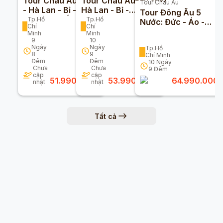
Tour Châu Âu Đức
Tour Châu Âu Đức -
Tour
Châu Âu
- Hà Lan - Bỉ - Pháp
Hà Lan - Bỉ -
Tour Đông Âu 5
- Thuỵ Sĩ - Ý 9n8đ
Luxembourg - Pháp
Tp.Hồ
Tp.Hồ
Nước: Đức - Áo -
Chí
Chí
(Bay Turkmenistan
10n9đ (Bay
Hungary - Slovakia -
Minh
Minh
Airline)
Vietnam Airlines)
Séc 10n9đ
9
10
Ngày
Ngày
Tp.Hồ
8
9
Chí Minh
Đêm
Đêm
10
Ngày
Chưa
Chưa
9
Đêm
cập
cập
51.990.000
đ
53.990.000
đ
64.990.000
nhật
nhật
Tất cả