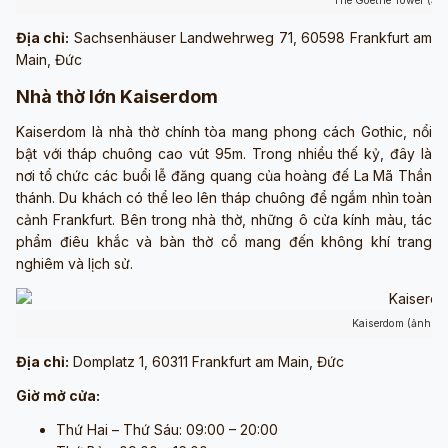
The Goethe Tower (ản
Địa chỉ:
Sachsenhäuser Landwehrweg 71, 60598 Frankfurt am
Main, Đức
Nhà thờ lớn Kaiserdom
Kaiserdom là nhà thờ chính tòa mang phong cách Gothic, nổi
bật với tháp chuông cao vút 95m. Trong nhiều thế kỷ, đây là
nơi tổ chức các buổi lễ đăng quang của hoàng đế La Mã Thần
thánh. Du khách có thể leo lên tháp chuông để ngắm nhìn toàn
cảnh Frankfurt. Bên trong nhà thờ, những ô cửa kính màu, tác
phẩm điêu khắc và bàn thờ cổ mang đến không khí trang
nghiêm và lịch sử.
Kaiserdom (ảnh sư
Địa chỉ:
Domplatz 1, 60311 Frankfurt am Main, Đức
Giờ mở cửa:
Thứ Hai – Thứ Sáu: 09:00 – 20:00