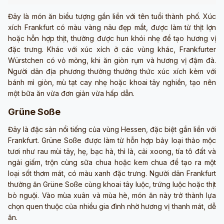
Đây là món ăn biểu tượng gắn liền với tên tuổi thành phố. Xúc
xích Frankfurt có màu vàng nâu đẹp mắt, được làm từ thịt lợn
hoặc hỗn hợp thịt, thường được hun khói nhẹ để tạo hương vị
đặc trưng. Khác với xúc xích ở các vùng khác, Frankfurter
Würstchen có vỏ mỏng, khi ăn giòn rụm và hương vị đậm đà.
Người dân địa phương thường thưởng thức xúc xích kèm với
bánh mì giòn, mù tạt cay nhẹ hoặc khoai tây nghiền, tạo nên
một bữa ăn vừa đơn giản vừa hấp dẫn.
Grüne Soße
Đây là đặc sản nổi tiếng của vùng Hessen, đặc biệt gắn liền với
Frankfurt. Grüne Soße được làm từ hỗn hợp bảy loại thảo mộc
tươi như rau mùi tây, hẹ, bạc hà, thì là, cải xoong, tía tô đất và
ngải giấm, trộn cùng sữa chua hoặc kem chua để tạo ra một
loại sốt thơm mát, có màu xanh đặc trưng. Người dân Frankfurt
thường ăn Grüne Soße cùng khoai tây luộc, trứng luộc hoặc thịt
bò nguội. Vào mùa xuân và mùa hè, món ăn này trở thành lựa
chọn quen thuộc của nhiều gia đình nhờ hương vị thanh mát, dễ
ăn.