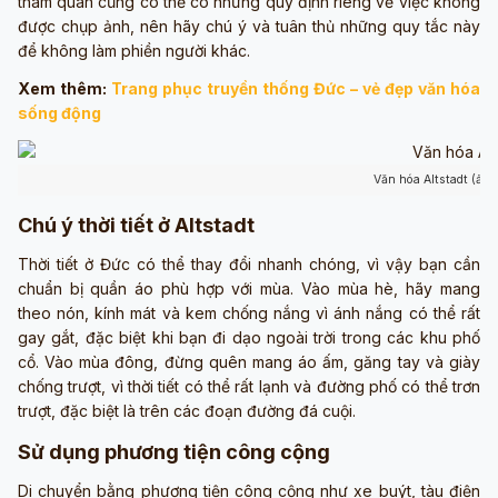
tham quan cũng có thể có những quy định riêng về việc không
được chụp ảnh, nên hãy chú ý và tuân thủ những quy tắc này
để không làm phiền người khác.
Xem thêm:
Trang phục truyền thống Đức – vẻ đẹp văn hóa
sống động
Văn hóa Altstadt (ản
Chú ý thời tiết ở Altstadt
Thời tiết ở Đức có thể thay đổi nhanh chóng, vì vậy bạn cần
chuẩn bị quần áo phù hợp với mùa. Vào mùa hè, hãy mang
theo nón, kính mát và kem chống nắng vì ánh nắng có thể rất
gay gắt, đặc biệt khi bạn đi dạo ngoài trời trong các khu phố
cổ. Vào mùa đông, đừng quên mang áo ấm, găng tay và giày
chống trượt, vì thời tiết có thể rất lạnh và đường phố có thể trơn
trượt, đặc biệt là trên các đoạn đường đá cuội.
Sử dụng phương tiện công cộng
Di chuyển bằng phương tiện công cộng như xe buýt, tàu điện