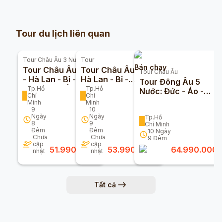
Tour du lịch liên quan
Tour
Châu Âu 3 Nước
Tour
Bán chạy
Tour Châu Âu Đức
Tour Châu Âu Đức -
Tour
Châu Âu
- Hà Lan - Bỉ - Pháp
Hà Lan - Bỉ -
Tour Đông Âu 5
- Thuỵ Sĩ - Ý 9n8đ
Luxembourg - Pháp
Tp.Hồ
Tp.Hồ
Nước: Đức - Áo -
Chí
Chí
(Bay Turkmenistan
10n9đ (Bay
Hungary - Slovakia -
Minh
Minh
Airline)
Vietnam Airlines)
Séc 10n9đ
9
10
Ngày
Ngày
Tp.Hồ
8
9
Chí Minh
Đêm
Đêm
10
Ngày
Chưa
Chưa
9
Đêm
cập
cập
51.990.000
đ
53.990.000
đ
64.990.000
nhật
nhật
Tất cả