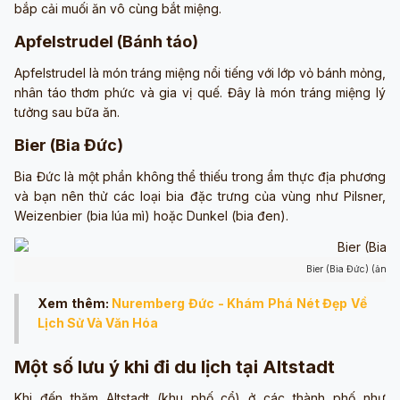
bắp cải muối ăn vô cùng bắt miệng.
Apfelstrudel (Bánh táo)
Apfelstrudel là món tráng miệng nổi tiếng với lớp vỏ bánh mỏng,
nhân táo thơm phức và gia vị quế. Đây là món tráng miệng lý
tưởng sau bữa ăn.
Bier (Bia Đức)
Bia Đức là một phần không thể thiếu trong ẩm thực địa phương
và bạn nên thử các loại bia đặc trưng của vùng như Pilsner,
Weizenbier (bia lúa mì) hoặc Dunkel (bia đen).
Bier (Bia Đức) (ảnh 
Xem thêm:
Nuremberg Đức - Khám Phá Nét Đẹp Về
Lịch Sử Và Văn Hóa
Một số lưu ý khi đi du lịch tại Altstadt
Khi đến thăm Altstadt (khu phố cổ) ở các thành phố như