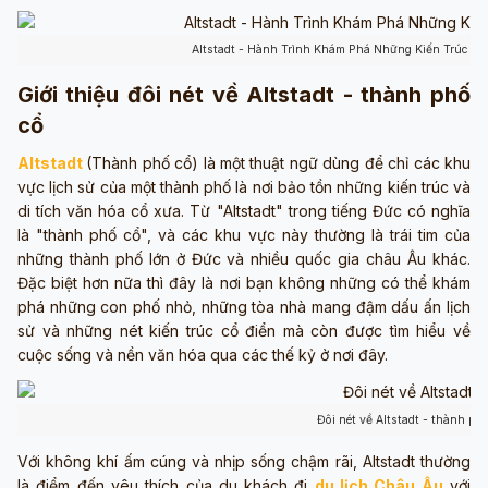
Altstadt - Hành Trình Khám Phá Những Kiến Trúc Cổ
Giới thiệu đôi nét về Altstadt - thành phố
cổ
Altstadt
(Thành phố cổ) là một thuật ngữ dùng để chỉ các khu
vực lịch sử của một thành phố là nơi bảo tồn những kiến trúc và
di tích văn hóa cổ xưa. Từ "Altstadt" trong tiếng Đức có nghĩa
là "thành phố cổ", và các khu vực này thường là trái tim của
những thành phố lớn ở Đức và nhiều quốc gia châu Âu khác.
Đặc biệt hơn nữa thì đây là nơi bạn không những có thể khám
phá những con phố nhỏ, những tòa nhà mang đậm dấu ấn lịch
sử và những nét kiến trúc cổ điển mà còn được tìm hiểu về
cuộc sống và nền văn hóa qua các thế kỷ ở nơi đây.
Đôi nét về Altstadt - thành ph
Với không khí ấm cúng và nhịp sống chậm rãi, Altstadt thường
là điểm đến yêu thích của du khách đi
du lịch Châu Âu
với