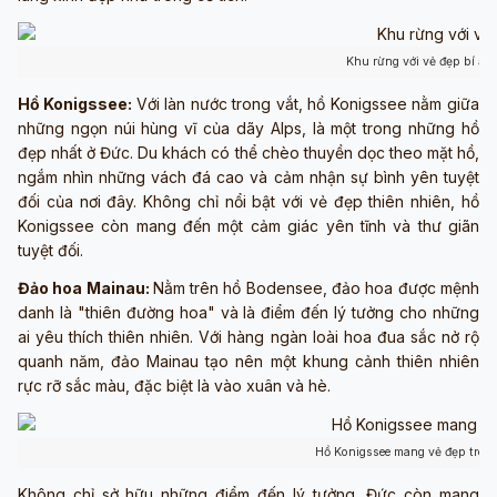
Khu rừng với vẻ đẹp bí ẩn
Hồ Konigssee:
Với làn nước trong vắt, hồ Konigssee nằm giữa
những ngọn núi hùng vĩ của dãy Alps, là một trong những hồ
đẹp nhất ở Đức. Du khách có thể chèo thuyền dọc theo mặt hồ,
ngắm nhìn những vách đá cao và cảm nhận sự bình yên tuyệt
đối của nơi đây. Không chỉ nổi bật với vẻ đẹp thiên nhiên, hồ
Konigssee còn mang đến một cảm giác yên tĩnh và thư giãn
tuyệt đối.
Đảo hoa Mainau:
Nằm trên hồ Bodensee, đảo hoa được mệnh
danh là "thiên đường hoa" và là điểm đến lý tưởng cho những
ai yêu thích thiên nhiên. Với hàng ngàn loài hoa đua sắc nở rộ
quanh năm, đảo Mainau tạo nên một khung cảnh thiên nhiên
rực rỡ sắc màu, đặc biệt là vào xuân và hè.
Hồ Konigssee mang vẻ đẹp trong
Không chỉ sở hữu những điểm đến lý tưởng, Đức còn mang