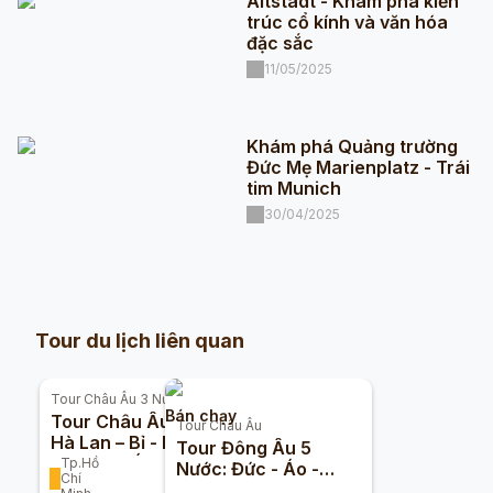
Altstadt - Khám phá kiến
trúc cổ kính và văn hóa
đặc sắc
11/05/2025
Khám phá Quảng trường
Đức Mẹ Marienplatz - Trái
tim Munich
30/04/2025
Tour du lịch liên quan
Tour
Châu Âu 3 Nước
Bán chạy
Tour Châu Âu Đức –
Tour
Châu Âu
Hà Lan – Bỉ - Pháp –
Tour Đông Âu 5
Thụy Sĩ - Ý 9n8đ
Tp.Hồ
Nước: Đức - Áo -
Chí
(Bay
Hungary - Slovakia -