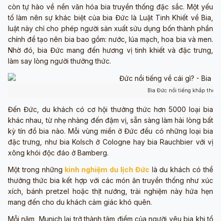
còn tự hào về nền văn hóa bia truyền thống đặc sắc. Một yếu
tố làm nên sự khác biệt của bia Đức là Luật Tinh Khiết về Bia,
luật này chỉ cho phép người sản xuất sửu dụng bốn thành phần
chính để tạo nên bia bao gồm: nước, lúa mạch, hoa bia và men.
Nhờ đó, bia Đức mang đến hương vị tinh khiết và đặc trưng,
làm say lòng người thưởng thức.
Bia Đức nổi tiếng khắp thế g
Đến Đức, du khách có cơ hội thưởng thức hơn 5000 loại bia
khác nhau, từ nhẹ nhàng đến đậm vị, sẵn sàng làm hài lòng bất
kỳ tín đồ bia nào. Mỗi vùng miền ở Đức đều có những loại bia
đặc trưng, như bia Kolsch ở Cologne hay bia Rauchbier với vị
xông khói độc đáo ở Bamberg.
Một trong những
kinh nghiệm du lịch Đức
là du khách có thể
thưởng thức bia kết hợp với các món ăn truyền thống như xúc
xích, bánh pretzel hoặc thịt nướng, trải nghiệm này hứa hẹn
mang đến cho du khách cảm giác khó quên.
Mỗi năm, Munich lại trở thành tâm điểm của người yêu bia khi tổ