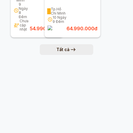
Minh
Emirates/turkish
Séc 10n9đ
9
Airlines)
Ngày
Tp.Hồ
8
Chí Minh
Đêm
10
Ngày
Chưa
9
Đêm
cập
54.990.000
đ
64.990.000
đ
nhật
Tất cả