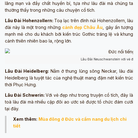
lãng mạn và đầy chất huyền bí, tựa như lâu đài mà chúng ta
thường thấy trong những câu chuyện cổ tích.
Lâu Đài Hohenzollern:
Toạ lạc trên đỉnh núi Hohenzollern, lâu
đài này là một trong những
cảnh đẹp Châu Âu
, gây ấn tượng
mạnh mẽ cho du khách bởi kiến trúc Gothic tráng lệ và khung
cảnh thiên nhiên bao la, rộng lớn.
Lâu Đài Neuschwanstein với vẻ đẹp
Lâu Đài Heidelberg:
Nằm ở thung lũng sông Neckar, lâu đài
Heidelberg là tuyệt tác của nghệ thuật mang đậm nét kiến trúc
thời Phục Hưng.
Lâu Đài Schwerin:
Với vẻ đẹp như trong truyện cổ tích, đây là
toà lâu đài mà nhiều cặp đôi ao ước sẽ được tổ chức đám cưới
tại đây.
Xem thêm:
Mùa đông ở Đức và cẩm nang du lịch chi
tiết