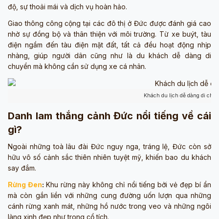
độ, sự thoải mái và dịch vụ hoàn hảo.
Giao thông công cộng tại các đô thị ở Đức được đánh giá cao
nhờ sự đồng bộ và thân thiện với môi trường. Từ xe buýt, tàu
điện ngầm đến tàu điện mặt đất, tất cả đều hoạt động nhịp
nhàng, giúp người dân cũng như là du khách dễ dàng di
chuyển mà không cần sử dụng xe cá nhân.
Khách du lịch dễ dàng di chu
Danh lam thắng cảnh Đức nổi tiếng về cái
gì?
Ngoài những toà lâu đài Đức nguy nga, tráng lệ, Đức còn sở
hữu vô số cảnh sắc thiên nhiên tuyệt mỹ, khiến bao du khách
say đắm.
Rừng Đen
:
Khu rừng này không chỉ nổi tiếng bởi vẻ đẹp bí ẩn
mà còn gắn liền với những cung đường uốn lượn qua những
cánh rừng xanh mát, những hồ nước trong veo và những ngôi
làng xinh đẹp như trong cổ tích.