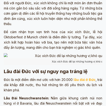
Đối với người Đức, xúc xích không chỉ là một món ăn đơn thuần
mà còn gắn bó sâu sắc với đời sống hàng ngày. Từ những bữa
cơm giản dị đến các lễ hội truyền thống hay những buổi tiệc gia
đình ấm cúng, xúc xích luôn hiện diện như một phần không thể
thiếu.
Để cảm nhận trọn vẹn tinh hoa của xúc xích Đức, lễ hội
Oktoberfest ở Munich chính là điểm đến lý tưởng. Tại đây, xúc
xích kết hợp hoàn hảo với bia, tạo nên một bữa tiệc văn hóa
đầy ấn tượng, mang đến cho bạn trải nghiệm vị giác khó quên.
Xúc xích Đức để lại những hương vị khó qu
Lâu đài Đức với sự nguy nga tráng lệ
Đức là một điểm đến mơ ước với hơn 20.000
lâu đài ở Đức
, trải
dài khắp đất nước, thu hút những tín đồ yêu thích du lịch và
khám phá.
Lâu Đài Neuschwanstein:
Nằm giữa khung cảnh núi non
hùng vĩ ở Bavaria, lâu đài Neuschwanstein nổi bật với vẻ đẹp