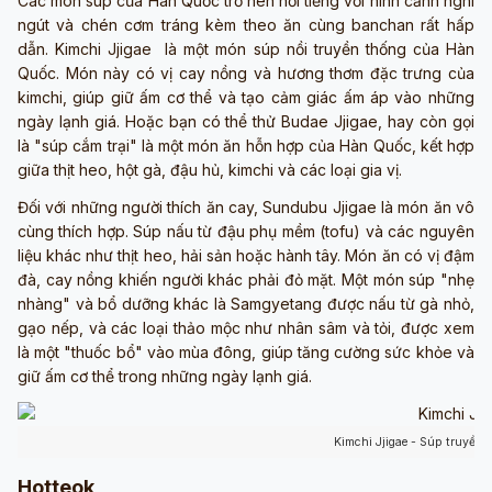
Các món súp của Hàn Quốc trở nên nổi tiếng với hình cảnh nghi
ngút và chén cơm tráng kèm theo ăn cùng banchan rất hấp
dẫn. Kimchi Jjigae là một món súp nồi truyền thống của Hàn
Quốc. Món này có vị cay nồng và hương thơm đặc trưng của
kimchi, giúp giữ ấm cơ thể và tạo cảm giác ấm áp vào những
ngày lạnh giá. Hoặc bạn có thể thử Budae Jjigae, hay còn gọi
là "súp cắm trại" là một món ăn hỗn hợp của Hàn Quốc, kết hợp
giữa thịt heo, hột gà, đậu hủ, kimchi và các loại gia vị.
Đối với những người thích ăn cay, Sundubu Jjigae là món ăn vô
cùng thích hợp. Súp nấu từ đậu phụ mềm (tofu) và các nguyên
liệu khác như thịt heo, hải sản hoặc hành tây. Món ăn có vị đậm
đà, cay nồng khiến người khác phải đỏ mặt. Một món súp "nhẹ
nhàng" và bổ dưỡng khác là Samgyetang được nấu từ gà nhỏ,
gạo nếp, và các loại thảo mộc như nhân sâm và tỏi, được xem
là một "thuốc bổ" vào mùa đông, giúp tăng cường sức khỏe và
giữ ấm cơ thể trong những ngày lạnh giá.
Kimchi Jjigae - Súp truyền
Hotteok