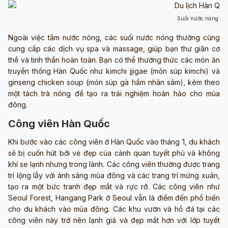
Suối nước nóng H
Ngoài việc tắm nước nóng, các suối nước nóng thường cũng
cung cấp các dịch vụ spa và massage, giúp bạn thư giãn cơ
thể và tinh thần hoàn toàn. Bạn có thể thưởng thức các món ăn
truyền thống Hàn Quốc như kimchi jjigae (món súp kimchi) và
ginseng chicken soup (món súp gà hầm nhân sâm), kèm theo
một tách trà nóng để tạo ra trải nghiệm hoàn hảo cho mùa
đông.
Công viên Hàn Quốc
Khi bước vào các công viên ở Hàn Quốc vào tháng 1, du khách
sẽ bị cuốn hút bởi vẻ đẹp của cảnh quan tuyết phủ và không
khí se lạnh nhưng trong lành. Các công viên thường được trang
trí lộng lẫy với ánh sáng mùa đông và các trang trí mừng xuân,
tạo ra một bức tranh đẹp mắt và rực rỡ. Các công viên như
Seoul Forest, Hangang Park ở Seoul vẫn là điểm đến phổ biến
cho du khách vào mùa đông. Các khu vườn và hồ đá tại các
công viên này trở nên lạnh giá và đẹp mắt hơn với lớp tuyết