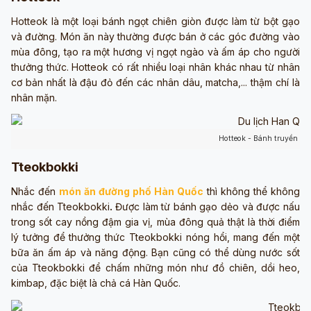
Hotteok là một loại bánh ngọt chiên giòn được làm từ bột gạo
và đường. Món ăn này thường được bán ở các góc đường vào
mùa đông, tạo ra một hương vị ngọt ngào và ấm áp cho người
thưởng thức. Hotteok có rất nhiều loại nhân khác nhau từ nhân
cơ bản nhất là đậu đỏ đến các nhân dâu, matcha,... thậm chí là
nhân mặn.
Hotteok - Bánh truyền t
Tteokbokki
Nhắc đến
món ăn đường phố Hàn Quốc
thì không thể không
nhắc đến Tteokbokki
.
Được làm từ bánh gạo dẻo và được nấu
trong sốt cay nồng đậm gia vị, mùa đông quả thật là thời điểm
lý tưởng để thưởng thức Tteokbokki nóng hổi, mang đến một
bữa ăn ấm áp và năng động. Bạn cũng có thể dùng nước sốt
của Tteokbokki để chấm những món như đồ chiên, dồi heo,
kimbap, đặc biệt là chả cá Hàn Quốc.