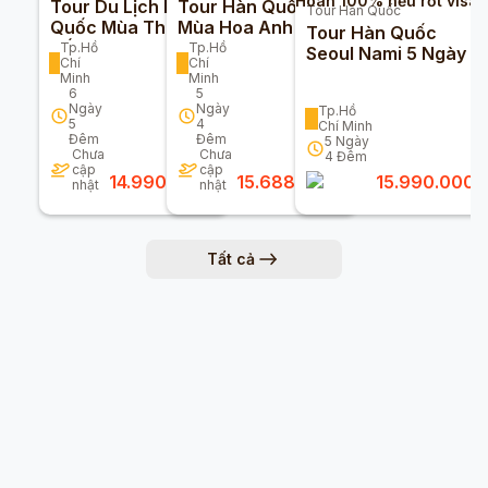
Hoàn 100% nếu rớt visa
Tour Du Lịch Hàn
Tour Hàn Quốc
Tour
Hàn Quốc
Quốc Mùa Thu Giá
Mùa Hoa Anh Đào
Tour Hàn Quốc
Tốt Năm 2025
Trọn Gói Giá Rẻ
Tp.Hồ
Tp.Hồ
Seoul Nami 5 Ngày 4
Chí
Chí
2026
Đêm
Minh
Minh
6
5
Ngày
Ngày
Tp.Hồ
5
4
Chí Minh
Đêm
Đêm
5
Ngày
Chưa
Chưa
4
Đêm
cập
cập
14.990.000
đ
15.688.000
đ
15.990.000
đ
nhật
nhật
Tất cả