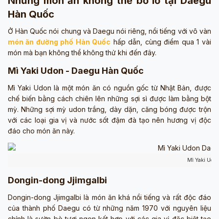
Những món ăn không thể bỏ lỡ tại Daegu
Hàn Quốc
Ở Hàn Quốc nói chung và Daegu nói riêng, nổi tiếng với vô vàn
món ăn đường phố Hàn Quốc
hấp dẫn, cùng điểm qua 1 vài
món mà bạn không thể không thử khi đến đây.
Mì Yaki Udon - Daegu Hàn Quốc
Mì Yaki Udon là một món ăn có nguồn gốc từ Nhật Bản, được
chế biến bằng cách chiên lên những sợi sì được làm bằng bột
mỳ. Những sợi mỳ udon trắng, dày dặn, căng bóng được trộn
với các loại gia vị và nước sốt đậm đà tạo nên hương vị độc
đáo cho món ăn này.
Mì Yaki Udo
Dongin-dong Jjimgalbi
Dongin-dong Jjimgalbi là món ăn khá nổi tiếng và rất độc đáo
của thành phố Daegu có từ những năm 1970 với nguyên liệu
chính là sườn bò tươi ngon kết hợp với các gia vị đặc biệt tạo