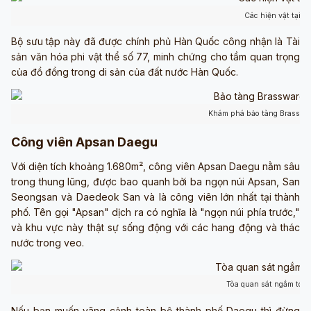
Các hiện vật tại b
Bộ sưu tập này đã được chính phủ Hàn Quốc công nhận là Tài
sản văn hóa phi vật thể số 77, minh chứng cho tầm quan trọng
của đồ đồng trong di sản của đất nước Hàn Quốc.
Khám phá bảo tàng Brasswar
Công viên Apsan Daegu
Với diện tích khoảng 1.680m², công viên Apsan Daegu nằm sâu
trong thung lũng, được bao quanh bởi ba ngọn núi Apsan, San
Seongsan và Daedeok San và là công viên lớn nhất tại thành
phố. Tên gọi "Apsan" dịch ra có nghĩa là "ngọn núi phía trước,"
và khu vực này thật sự sống động với các hang động và thác
nước trong veo.
Tòa quan sát ngắm toà
Nếu bạn muốn vãng cảnh toàn bộ thành phố Daegu thì đừng