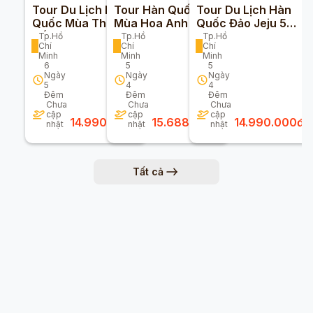
Tour Du Lịch Hàn
Tour Hàn Quốc
Tour Du Lịch Hàn
Quốc Mùa Thu Giá
Mùa Hoa Anh Đào
Quốc Đảo Jeju 5
Tốt Năm 2025
Trọn Gói Giá Rẻ
Ngày 4 Đêm Giá
Tp.Hồ
Tp.Hồ
Tp.Hồ
Chí
Chí
Chí
2026
Tốt
Minh
Minh
Minh
6
5
5
Ngày
Ngày
Ngày
5
4
4
Đêm
Đêm
Đêm
Chưa
Chưa
Chưa
cập
cập
cập
14.990.000
đ
15.688.000
đ
14.990.000
đ
nhật
nhật
nhật
Tất cả