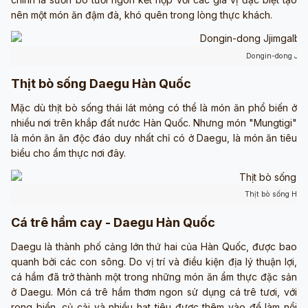
nên một món ăn đậm đà, khó quên trong lòng thực khách.
Dongin-dong Jjim
Thịt bò sống Daegu Hàn Quốc
Mặc dù thịt bò sống thái lát mỏng có thể là món ăn phổ biến ở
nhiều nơi trên khắp đất nước Hàn Quốc. Nhưng món "Mungtigi"
là món ăn ăn độc đáo duy nhất chỉ có ở Daegu, là món ăn tiêu
biểu cho ẩm thực nơi đây.
Thịt bò sống Hàn
Cá trê hầm cay - Daegu Hàn Quốc
Daegu là thành phố cảng lớn thứ hai của Hàn Quốc, được bao
quanh bởi các con sông. Do vị trí và điều kiện địa lý thuận lợi,
cá hầm đã trở thành một trong những món ăn ẩm thực đặc sản
ở Daegu. Món cá trê hầm thơm ngon sử dụng cá trê tươi, với
rong biển, củ cải và nhiều hạt tiêu được thêm vào để làm nổi