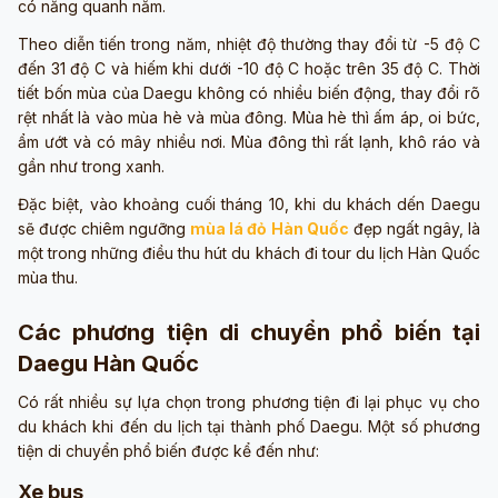
có nắng quanh năm.
Theo diễn tiến trong năm, nhiệt độ thường thay đổi từ -5 độ C
đến 31 độ C và hiếm khi dưới -10 độ C hoặc trên 35 độ C. Thời
tiết bốn mùa của Daegu không có nhiều biến động, thay đổi rõ
rệt nhất là vào mùa hè và mùa đông. Mùa hè thì ấm áp, oi bức,
ẩm ướt và có mây nhiều nơi. Mùa đông thì rất lạnh, khô ráo và
gần như trong xanh.
Đặc biệt, vào khoảng cuối tháng 10, khi du khách dến Daegu
sẽ được chiêm ngưỡng
mùa lá đỏ Hàn Quốc
đẹp ngất ngây, là
một trong những điều thu hút du khách đi tour du lịch Hàn Quốc
mùa thu.
Các phương tiện di chuyển phổ biến tại
Daegu Hàn Quốc
Có rất nhiều sự lựa chọn trong phương tiện đi lại phục vụ cho
du khách khi đến du lịch tại thành phố Daegu. Một số phương
tiện di chuyển phổ biến được kể đến như:
Xe bus