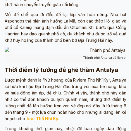
khởi hành chuyến truyền giáo nổi tiếng.
Mỗi đế chế qua đi đều để lại lớp văn hóa riêng: Nhà hát
Aspendos thể hiện ảnh hưởng La Mã, còn các tháp Hồi giáo và
phố cổ Kaleiçi mang đậm dấu ấn Ottoman. Khi bước qua Cổng
Hadrian hay dạo quanh phố cổ, du khách như được trở về quá
khứ huy hoàng của thành phố bên bờ Địa Trung Hải này.
Thành phố Antalya có lịch sử lâ
Thời điểm lý tưởng để ghé thăm Antalya
Được mệnh danh là “Nữ hoàng của Riviera Thổ Nhĩ Kỳ”, Antalya
sở hữu khí hậu Địa Trung Hải đặc trưng với mùa hè nóng, khô
và mùa đông ấm áp, dễ chịu. Chính vì vậy, thành phố này gần
như có thể đón khách du lịch quanh năm, nhưng thời điểm lý
tưởng nhất để tận hưởng trọn vẹn vẻ đẹp nơi đây là từ tháng 6
đến tháng 9 - một lựa chọn hoàn hảo cho những ai đang lên kế
hoạch cho
tour Thổ Nhĩ Kỳ
.
Trong khoảng thời gian này, nhiệt độ ban ngày dao động