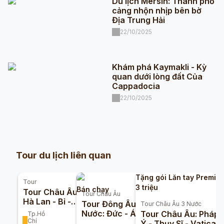
Du lịch Mersin: Thành phố
cảng nhộn nhịp bên bờ
Địa Trung Hải
22/10/2025
Khám phá Kaymakli - Kỳ
quan dưới lòng đất Của
Cappadocia
22/10/2025
Tour du lịch liên quan
Tặng gói Lăn tay Premiu
Tour
3 triệu
Bán chạy
Tour Châu Âu Đức -
Tour
Châu Âu
Hà Lan - Bỉ -
Tour Đông Âu 5
Tour
Châu Âu 3 Nước
Luxembourg - Pháp
Nước: Đức - Áo -
Tour Châu Âu: Pháp 
Tp.Hồ
10n9đ (Bay
Chí
Hungary - Slovakia -
Ý - Thụy Sĩ - Vatican