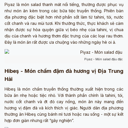
Piyaz là món salad thanh mát nổi tiếng, thường được phục vụ
như món ăn kèm trong các bữa tiệc truyền thống. Phiên bản
địa phương đặc biệt hơn nhờ phần sốt làm từ tahini, tỏi, nước
cốt chanh và rau mùi tươi. Khi thưởng thức, thực khách sẽ cảm
nhận được sự hòa quyện giữa vị béo nhẹ của tahini, vị chua
dịu của chanh và hương thơm đặc trưng của các loại rau thơm.
Đây là món ăn rất được ưa chuộng vào những ngày hè oi ả.
Piyaz - Món salad đậu đặc tr
Hibeş - Món chấm đậm đà hương vị Địa Trung
Hải
Hibeş là món chấm truyền thống thường xuất hiện trong các
bữa ăn nhẹ hoặc tiệc nhỏ. Với thành phần chính là tahini, tỏi,
nước cốt chanh và ớt đỏ cay nồng, món ăn này mang đến
hương vị đậm đà và kích thích vị giác. Người dân địa phương
thường ăn Hibeş cùng bánh mì tươi hoặc rau sống - một sự kết
hợp đơn giản nhưng rất “gây nghiện”.