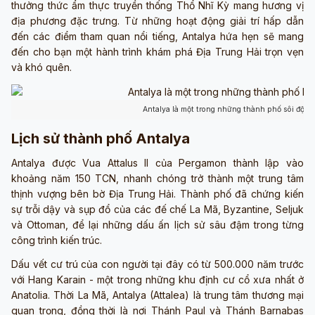
thưởng thức ẩm thực truyền thống Thổ Nhĩ Kỳ mang hương vị
địa phương đặc trưng. Từ những hoạt động giải trí hấp dẫn
đến các điểm tham quan nổi tiếng, Antalya hứa hẹn sẽ mang
đến cho bạn một hành trình khám phá Địa Trung Hải trọn vẹn
và khó quên.
Antalya là một trong những thành phố sôi động
Lịch sử thành phố Antalya
Antalya được Vua Attalus II của Pergamon thành lập vào
khoảng năm 150 TCN, nhanh chóng trở thành một trung tâm
thịnh vượng bên bờ Địa Trung Hải. Thành phố đã chứng kiến
sự trỗi dậy và sụp đổ của các đế chế La Mã, Byzantine, Seljuk
và Ottoman, để lại những dấu ấn lịch sử sâu đậm trong từng
công trình kiến trúc.
Dấu vết cư trú của con người tại đây có từ 500.000 năm trước
với Hang Karain - một trong những khu định cư cổ xưa nhất ở
Anatolia. Thời La Mã, Antalya (Attalea) là trung tâm thương mại
quan trọng, đồng thời là nơi Thánh Paul và Thánh Barnabas