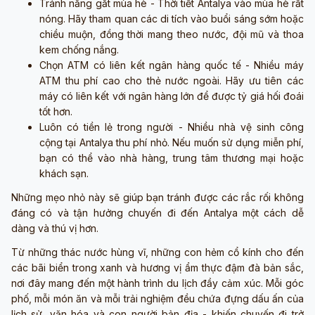
Tránh nắng gắt mùa hè - Thời tiết Antalya vào mùa hè rất
nóng. Hãy tham quan các di tích vào buổi sáng sớm hoặc
chiều muộn, đồng thời mang theo nước, đội mũ và thoa
kem chống nắng.
Chọn ATM có liên kết ngân hàng quốc tế - Nhiều máy
ATM thu phí cao cho thẻ nước ngoài. Hãy ưu tiên các
máy có liên kết với ngân hàng lớn để được tỷ giá hối đoái
tốt hơn.
Luôn có tiền lẻ trong người - Nhiều nhà vệ sinh công
cộng tại Antalya thu phí nhỏ. Nếu muốn sử dụng miễn phí,
bạn có thể vào nhà hàng, trung tâm thương mại hoặc
khách sạn.
Những mẹo nhỏ này sẽ giúp bạn tránh được các rắc rối không
đáng có và tận hưởng chuyến đi đến Antalya một cách dễ
dàng và thú vị hơn.
Từ những thác nước hùng vĩ, những con hẻm cổ kính cho đến
các bãi biển trong xanh và hương vị ẩm thực đậm đà bản sắc,
nơi đây mang đến một hành trình du lịch đầy cảm xúc. Mỗi góc
phố, mỗi món ăn và mỗi trải nghiệm đều chứa đựng dấu ấn của
lịch sử, văn hóa và con người bản địa - khiến chuyến đi trở