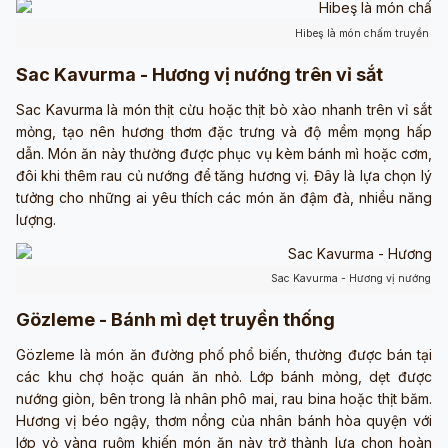
Hibeş là món chấm truyền th
Sac Kavurma - Hương vị nướng trên vỉ sắt
Sac Kavurma là món thịt cừu hoặc thịt bò xào nhanh trên vỉ sắt
mỏng, tạo nên hương thơm đặc trưng và độ mềm mọng hấp
dẫn. Món ăn này thường được phục vụ kèm bánh mì hoặc cơm,
đôi khi thêm rau củ nướng để tăng hương vị. Đây là lựa chọn lý
tưởng cho những ai yêu thích các món ăn đậm đà, nhiều năng
lượng.
Sac Kavurma - Hương vị nướng trê
Gözleme - Bánh mì dẹt truyền thống
Gözleme là món ăn đường phố phổ biến, thường được bán tại
các khu chợ hoặc quán ăn nhỏ. Lớp bánh mỏng, dẹt được
nướng giòn, bên trong là nhân phô mai, rau bina hoặc thịt băm.
Hương vị béo ngậy, thơm nồng của nhân bánh hòa quyện với
lớp vỏ vàng ruộm khiến món ăn này trở thành lựa chọn hoàn