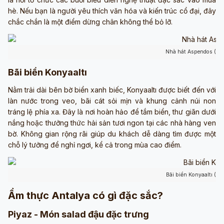
hè. Nếu bạn là người yêu thích văn hóa và kiến trúc cổ đại, đây
chắc chắn là một điểm dừng chân không thể bỏ lỡ.
Nhà hát Aspendos (ản
Bãi biển Konyaaltı
Nằm trải dài bên bờ biển xanh biếc, Konyaaltı được biết đến với
làn nước trong veo, bãi cát sỏi mịn và khung cảnh núi non
tráng lệ phía xa. Đây là nơi hoàn hảo để tắm biển, thư giãn dưới
nắng hoặc thưởng thức hải sản tươi ngon tại các nhà hàng ven
bờ. Không gian rộng rãi giúp du khách dễ dàng tìm được một
chỗ lý tưởng để nghỉ ngơi, kể cả trong mùa cao điểm.
Bãi biển Konyaaltı (ản
Ẩm thực Antalya có gì đặc sắc?
Piyaz - Món salad đậu đặc trưng