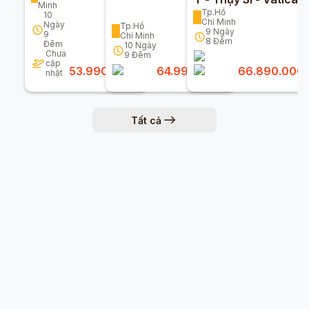
Minh
Vietnam Airlines)
Séc 10n9đ
9 Ngày 8 Đêm
Tp.Hồ
10
Chí Minh
Ngày
Tp.Hồ
9
Ngày
9
Chí Minh
8
Đêm
Đêm
10
Ngày
Chưa
9
Đêm
cập
53.990.000
đ
64.990.000
đ
66.890.000
nhật
Tất cả