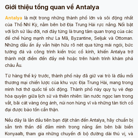
Giới thiệu tổng quan về Antalya
Antalya
là một trong những thành phố lớn và sôi động nhất
của Thổ Nhĩ Kỳ, nằm bên bờ Địa Trung Hải rực nắng. Nổi bật
với lịch sử lâu đời, nơi đây từng là trung tâm quan trọng của các
đế chế hùng mạnh như La Mã, Byzantine, Seljuk và Ottoman.
Những dấu ấn ấy vẫn hiện hữu rõ nét qua từng mái ngói, bức
tường đá và công trình kiến trúc cổ kính, khiến Antalya trở
thành một điểm đến đầy mê hoặc trên hành trình khám phá
châu Âu.
Từ hàng thế kỷ trước, thành phố này đã giữ vai trò là đầu mối
thương mại chiến lược của khu vực Địa Trung Hải, mang trong
mình hơi thở quốc tế sôi động. Thành phố này quy tụ vẻ đẹp
hòa quyện giữa lịch sử và thiên nhiên: làn nước ngọc lam trong
vắt, bãi cát vàng óng ánh, núi non hùng vĩ và những tàn tích cổ
đại được bảo tồn cẩn thận.
Nếu đây là lần đầu tiên bạn đặt chân đến Antalya, hãy chuẩn bị
sẵn tinh thần để đắm mình trong nắng ấm bên bãi biển
Konyaaltı, tham gia những chuyến đi bộ đường dài thú vị, và