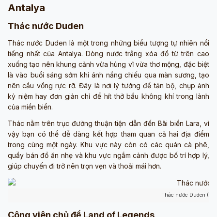
Antalya
Thác nước Duden
Thác nước Duden là một trong những biểu tượng tự nhiên nổi
tiếng nhất của Antalya. Dòng nước trắng xóa đổ từ trên cao
xuống tạo nên khung cảnh vừa hùng vĩ vừa thơ mộng, đặc biệt
là vào buổi sáng sớm khi ánh nắng chiếu qua màn sương, tạo
nên cầu vồng rực rỡ. Đây là nơi lý tưởng để tản bộ, chụp ảnh
kỷ niệm hay đơn giản chỉ để hít thở bầu không khí trong lành
của miền biển.
Thác nằm trên trục đường thuận tiện dẫn đến Bãi biển Lara, vì
vậy bạn có thể dễ dàng kết hợp tham quan cả hai địa điểm
trong cùng một ngày. Khu vực này còn có các quán cà phê,
quầy bán đồ ăn nhẹ và khu vực ngắm cảnh được bố trí hợp lý,
giúp chuyến đi trở nên trọn vẹn và thoải mái hơn.
Thác nước Duden (ảnh
Công viên chủ đề Land of Legends