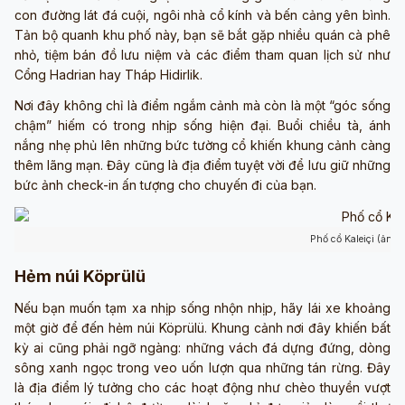
con đường lát đá cuội, ngôi nhà cổ kính và bến cảng yên bình.
Tản bộ quanh khu phố này, bạn sẽ bắt gặp nhiều quán cà phê
nhỏ, tiệm bán đồ lưu niệm và các điểm tham quan lịch sử như
Cổng Hadrian hay Tháp Hidirlik.
Nơi đây không chỉ là điểm ngắm cảnh mà còn là một “góc sống
chậm” hiếm có trong nhịp sống hiện đại. Buổi chiều tà, ánh
nắng nhẹ phủ lên những bức tường cổ khiến khung cảnh càng
thêm lãng mạn. Đây cũng là địa điểm tuyệt vời để lưu giữ những
bức ảnh check-in ấn tượng cho chuyến đi của bạn.
Phố cổ Kaleiçi (ảnh 
Hẻm núi Köprülü
Nếu bạn muốn tạm xa nhịp sống nhộn nhịp, hãy lái xe khoảng
một giờ để đến hẻm núi Köprülü. Khung cảnh nơi đây khiến bất
kỳ ai cũng phải ngỡ ngàng: những vách đá dựng đứng, dòng
sông xanh ngọc trong veo uốn lượn qua những tán rừng. Đây
là địa điểm lý tưởng cho các hoạt động như chèo thuyền vượt