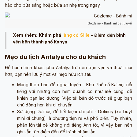
hảo cho bữa sáng hoặc bữa ăn nhẹ trong ngày.
Gözleme - Bánh mì dẹt truyền 
Xem thêm: Khám phá
làng cổ Sille
- Điểm đến bình
yên bên thành phố Konya
Mẹo du lịch Antalya cho du khách
Để hành trình khám phá Antalya trở nên trọn vẹn và thoải mái
hơn, bạn nên lưu ý một vài mẹo hữu ích sau:
Mang theo bản đồ ngoại tuyến - Khu Phố cổ Kaleiçi nổi
tiếng với những con hẻm quanh co như mê cung, dễ
khiến bạn lạc đường. Việc tải bản đồ trước sẽ giúp bạn
chủ động hơn khi di chuyển.
Sử dụng Dolmuş để tiết kiệm chi phí - Dolmuş (xe buýt
mini đi chung) là phương tiện rẻ và phổ biến. Tuy nhiên,
phần lớn tài xế không nói tiếng Anh tốt, vì vậy bạn nên
ghi sẵn tên điểm đến để tránh nhầm lẫn.