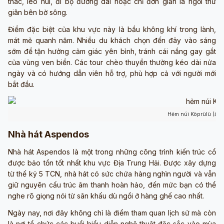
thác, leo núi, đi bộ đường dài hoặc chỉ đơn giản là ngồi thư
giãn bên bờ sông.
Điểm đặc biệt của khu vực này là bầu không khí trong lành,
mát mẻ quanh năm. Nhiều du khách chọn đến đây vào sáng
sớm để tận hưởng cảm giác yên bình, tránh cái nắng gay gắt
của vùng ven biển. Các tour chèo thuyền thường kéo dài nửa
ngày và có hướng dẫn viên hỗ trợ, phù hợp cả với người mới
bắt đầu.
Hẻm núi Köprülü (ảnh
Nhà hát Aspendos
Nhà hát Aspendos là một trong những công trình kiến trúc cổ
được bảo tồn tốt nhất khu vực Địa Trung Hải. Được xây dựng
từ thế kỷ 5 TCN, nhà hát có sức chứa hàng nghìn người và vẫn
giữ nguyên cấu trúc âm thanh hoàn hảo, đến mức bạn có thể
nghe rõ giọng nói từ sân khấu dù ngồi ở hàng ghế cao nhất.
Ngày nay, nơi đây không chỉ là điểm tham quan lịch sử mà còn
là nơi tổ chức các buổi biểu diễn nghệ thuật đặc sắc vào mùa