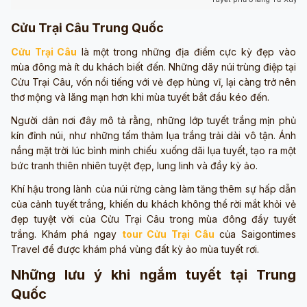
Cửu Trại Câu Trung Quốc
Cửu Trại Câu
là một trong những địa điểm cực kỳ đẹp vào
mùa đông mà ít du khách biết đến. Những dãy núi trùng điệp tại
Cửu Trại Câu, vốn nổi tiếng với vẻ đẹp hùng vĩ, lại càng trở nên
thơ mộng và lãng mạn hơn khi mùa tuyết bắt đầu kéo đến.
Người dân nơi đây mô tả rằng, những lớp tuyết trắng mịn phủ
kín đỉnh núi, như những tấm thảm lụa trắng trải dài vô tận. Ánh
nắng mặt trời lúc bình minh chiếu xuống dãi lụa tuyết, tạo ra một
bức tranh thiên nhiên tuyệt đẹp, lung linh và đầy kỳ ảo.
Khí hậu trong lành của núi rừng càng làm tăng thêm sự hấp dẫn
của cảnh tuyết trắng, khiến du khách không thể rời mắt khỏi vẻ
đẹp tuyệt vời của Cửu Trại Câu trong mùa đông đầy tuyết
trắng. Khám phá ngay
tour Cửu Trại Câu
của Saigontimes
Travel để được khám phá vùng đất kỳ ảo mùa tuyết rơi.
Những lưu ý khi ngắm tuyết tại Trung
Quốc