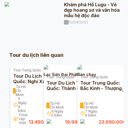
Khám phá Hồ Lugu - Vẻ
đẹp hoang sơ và văn hóa
mẫu hệ độc đáo
02/08/2025
Tour du lịch liên quan
Tour
Trung Quốc
Lạc Sơn Đại Phật
Bán chạy
Tour Du Lịch Trung
Tour
Trung Quốc
Tour
Trung Quốc
Quốc: Nghi Xương -
Tour Du Lịch Trung
Tour Trung Quốc:
Trương Gia Giới -
Tp.Hồ
Quốc: Thành Đô -
Bắc Kinh - Thượng
Chí
Phượng Hoàng Cổ
Cửu Trại Câu - Lạc
Hải - Hàng Châu - Ô
Minh
Trấn
Sơn 6n5đ
Trấn 7n6đ
5
Ngày
Tp.Hồ
Tp.Hồ
4
Chí Minh
Chí Minh
Đêm
6
Ngày
7
Ngày
Chưa
5
Đêm
6
Đêm
cập
13.490.000
đ
19.990.000
đ
23.990.000
nhật