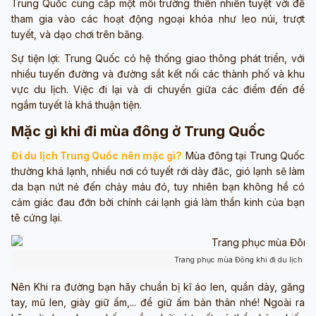
Trung Quốc cung cấp một môi trường thiên nhiên tuyệt vời để
tham gia vào các hoạt động ngoại khóa như leo núi, trượt
tuyết, và dạo chơi trên băng.
Sự tiện lợi: Trung Quốc có hệ thống giao thông phát triển, với
nhiều tuyến đường và đường sắt kết nối các thành phố và khu
vực du lịch. Việc đi lại và di chuyển giữa các điểm đến để
ngắm tuyết là khá thuận tiện.
Mặc gì khi đi mùa đông ở Trung Quốc
Đi du lịch Trung Quốc nên mặc gì?
Mùa đông tại Trung Quốc
thường khá lạnh, nhiều nơi có tuyết rới dày đăc, gió lạnh sẽ làm
da bạn nứt nẻ đến chảy máu đó, tuy nhiên bạn không hề có
cảm giác đau đớn bởi chính cái lạnh giá làm thần kinh của bạn
tê cứng lại.
Trang phục mùa Đông khi đi du lịch tạ
Nên Khi ra đường bạn hãy chuẩn bị kĩ áo len, quần dày, găng
tay, mũ len, giày giữ ấm,... để giữ ấm bản thân nhé! Ngoài ra