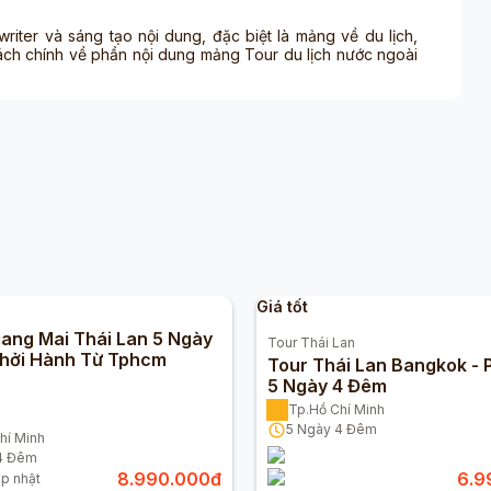
 writer và sáng tạo nội dung, đặc biệt là mảng về du lịch,
ách chính về phần nội dung mảng Tour du lịch nước ngoài
Giá tốt
iang Mai Thái Lan 5 Ngày
Tour
Thái Lan
hởi Hành Từ Tphcm
Tour Thái Lan Bangkok - 
5 Ngày 4 Đêm
Tp.Hồ Chí Minh
5
Ngày
4
Đêm
hí Minh
4
Đêm
8.990.000
đ
6.9
p nhật