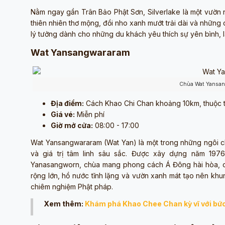
Nằm ngay gần Trân Bảo Phật Sơn, Silverlake là một vườn 
thiên nhiên thơ mộng, đồi nho xanh mướt trải dài và những
lý tưởng dành cho những du khách yêu thích sự yên bình, 
Wat Yansangwararam
Chùa Wat Yansan
Địa điểm:
Cách Khao Chi Chan khoảng 10km, thuộc t
Giá vé:
Miễn phí
Giờ mở cửa:
08:00 - 17:00
Wat Yansangwararam (Wat Yan) là một trong những ngôi chù
và giá trị tâm linh sâu sắc. Được xây dựng năm 19
Yanasangworn, chùa mang phong cách Á Đông hài hòa, c
rộng lớn, hồ nước tĩnh lặng và vườn xanh mát tạo nên khu
chiêm nghiệm Phật pháp.
Xem thêm:
Khám phá Khao Chee Chan kỳ vĩ với bức