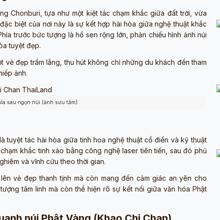
g Chonburi, tựa như một kiệt tác chạm khắc giữa đất trời, vừa
m đặc biệt của nơi này là sự kết hợp hài hòa giữa nghệ thuật khắc
hía trước bức tượng là hồ sen rộng lớn, phản chiếu hình ảnh núi
hòa tuyệt đẹp.
 vẻ đẹp trầm lắng, thu hút không chỉ những du khách đến tham
hiếp ảnh.
ía sau ngọn núi (ảnh sưu tầm)
 tuyệt tác hài hòa giữa tinh hoa nghệ thuật cổ điển và kỹ thuật
chạm khắc tinh xảo bằng công nghệ laser tiên tiến, sau đó phủ
hiêm và vĩnh cửu theo thời gian.
át lên vẻ đẹp thanh tịnh mà còn mang đến cảm giác an yên cho
 tượng tâm linh mà còn thể hiện rõ sự kết nối giữa văn hóa Phật
uanh núi Phật Vàng (Khao Chi Chan)