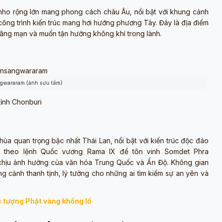
nho rộng lớn mang phong cách châu Âu, nổi bật với khung cảnh
 công trình kiến trúc mang hơi hướng phương Tây. Đây là địa điểm
lãng mạn và muốn tận hưởng không khí trong lành.
gwararam (ảnh sưu tầm)
ỉnh Chonburi
a quan trọng bậc nhất Thái Lan, nổi bật với kiến trúc độc đáo
76 theo lệnh Quốc vương Rama IX để tôn vinh Somdet Phra
hịu ảnh hưởng của văn hóa Trung Quốc và Ấn Độ. Không gian
ng cảnh thanh tịnh, lý tưởng cho những ai tìm kiếm sự an yên và
 tượng Phật vàng khổng lồ