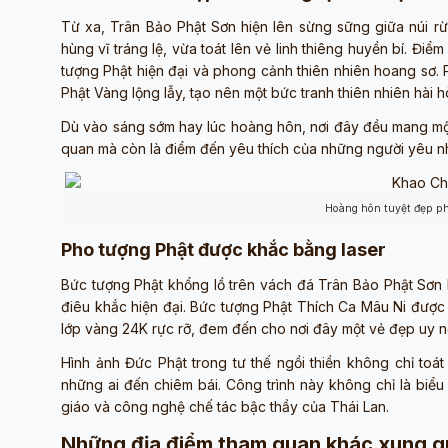
Từ xa, Trân Bảo Phật Sơn hiện lên sừng sững giữa núi rừn
hùng vĩ tráng lệ, vừa toát lên vẻ linh thiêng huyền bí. Điể
tượng Phật hiện đại và phong cảnh thiên nhiên hoang sơ. P
Phật Vàng lộng lẫy, tạo nên một bức tranh thiên nhiên hài 
Dù vào sáng sớm hay lúc hoàng hôn, nơi đây đều mang một
quan mà còn là điểm đến yêu thích của những người yêu n
Hoàng hôn tuyệt đẹp ph
Pho tượng Phật được khắc bằng laser
Bức tượng Phật khổng lồ trên vách đá Trân Bảo Phật Sơn là
điêu khắc hiện đại. Bức tượng Phật Thích Ca Mâu Ni được 
lớp vàng 24K rực rỡ, đem đến cho nơi đây một vẻ đẹp uy ng
Hình ảnh Đức Phật trong tư thế ngồi thiền không chỉ to
những ai đến chiêm bái. Công trình này không chỉ là biểu
giáo và công nghệ chế tác bậc thầy của Thái Lan.
Những địa điểm tham quan khác xung q