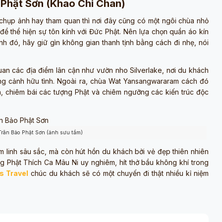
 Phật Sơn (Khao Chi Chan)
chụp ảnh hay tham quan thì nơi đây cũng có một ngôi chùa nhỏ
để thể hiện sự tôn kính với Đức Phật. Nên lựa chọn quần áo kín
h đó, hãy giữ gìn không gian thanh tịnh bằng cách đi nhẹ, nói
an các địa điểm lân cận như vườn nho Silverlake, nơi du khách
g cảnh hữu tình. Ngoài ra, chùa Wat Yansangwararam cách đó
inh, chiêm bái các tượng Phật và chiêm ngưỡng các kiến trúc độc
Trân Bảo Phật Sơn (ảnh sưu tầm)
m linh sâu sắc, mà còn hút hồn du khách bởi vẻ đẹp thiên nhiên
g Phật Thích Ca Mâu Ni uy nghiêm, hít thở bầu không khí trong
s Travel
chúc du khách sẽ có một chuyến đi thật nhiều kỉ niệm