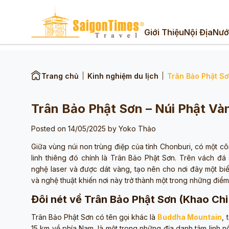
Giới Thiệu
Nội Địa
Nướ
Trang chủ
Kinh nghiệm du lịch
Trân Bảo Phật Sơ
Trân Bảo Phật Sơn – Núi Phật Vàn
Posted on 14/05/2025 by
Yoko Thảo
Giữa vùng núi non trùng điệp của tỉnh Chonburi, có một cô
linh thiêng đó chính là Trân Bảo Phật Sơn. Trên vách đ
nghệ laser và được dát vàng, tạo nên cho nơi đây một biể
và nghệ thuật khiến nơi này trở thành một trong những điể
Đôi nét về Trân Bảo Phật Sơn (Khao Ch
Trân Bảo Phật Sơn có tên gọi khác là
Buddha Mountain
, 
15 km về phía Nam, là một trong những địa danh tâm linh nổ