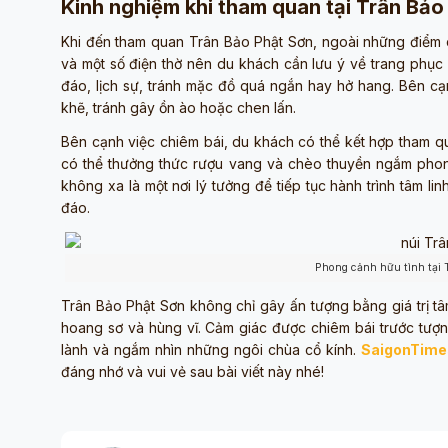
Kinh nghiệm khi tham quan tại Trân Bảo
Khi đến tham quan Trân Bảo Phật Sơn, ngoài những điểm 
và một số điện thờ nên du khách cần lưu ý về trang phục 
đáo, lịch sự, tránh mặc đồ quá ngắn hay hở hang. Bên cạn
khẽ, tránh gây ồn ào hoặc chen lấn.
Bên cạnh việc chiêm bái, du khách có thể kết hợp tham qu
có thể thưởng thức rượu vang và chèo thuyền ngắm phon
không xa là một nơi lý tưởng để tiếp tục hành trình tâm l
đáo.
Phong cảnh hữu tình tại 
Trân Bảo Phật Sơn không chỉ gây ấn tượng bằng giá trị tâ
hoang sơ và hùng vĩ. Cảm giác được chiêm bái trước tượn
lành và ngắm nhìn những ngôi chùa cổ kính.
SaigonTime
đáng nhớ và vui vẻ sau bài viết này nhé!