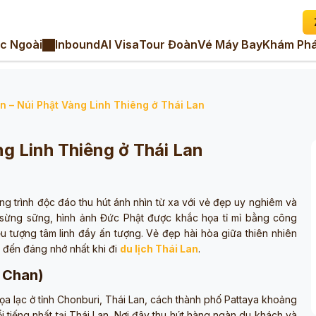
c Ngoài
Inbound
AI Visa
Tour Đoàn
Vé Máy Bay
Khám Phá
n – Núi Phật Vàng Linh Thiêng ở Thái Lan
g Linh Thiêng ở Thái Lan
ng trình độc đáo thu hút ánh nhìn từ xa với vẻ đẹp uy nghiêm và
á sừng sững, hình ảnh Đức Phật được khắc họa tỉ mỉ bằng công
u tượng tâm linh đầy ấn tượng. Vẻ đẹp hài hòa giữa thiên nhiên
m đến đáng nhớ nhất khi đi
du lịch Thái Lan
.
i Chan)
tọa lạc ở tỉnh Chonburi, Thái Lan, cách thành phố Pattaya khoảng
i tiếng nhất tại Thái Lan. Nơi đây thu hút hàng ngàn du khách và