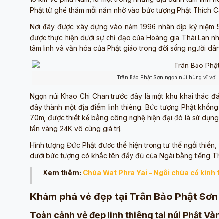
Phật tử ghé thăm mỗi năm nhờ vào bức tượng Phật Thích C
Nơi đây được xây dựng vào năm 1996 nhân dịp kỷ niệm 50
được thực hiện dưới sự chỉ đạo của Hoàng gia Thái Lan nhằ
tâm linh và văn hóa của Phật giáo trong đời sống người dân
Trân Bảo Phật Sơn ngọn núi hùng vĩ với
Ngọn núi Khao Chi Chan trước đây là một khu khai thác đá
đây thành một địa điểm linh thiêng. Bức tượng Phật khổn
70m, được thiết kế bằng công nghệ hiện đại đó là sử dụng 
tấn vàng 24K vô cùng giá trị.
Hình tượng Đức Phật được thể hiện trong tư thế ngồi thiền, đ
dưới bức tượng có khắc tên đầy đủ của Ngài bằng tiếng Thá
Xem thêm:
Chùa Wat Phra Yai - Ngôi chùa cổ kính 
Khám phá vẻ đẹp tại Trân Bảo Phật Sơn
Toàn cảnh vẻ đẹp linh thiêng tại núi Phật V