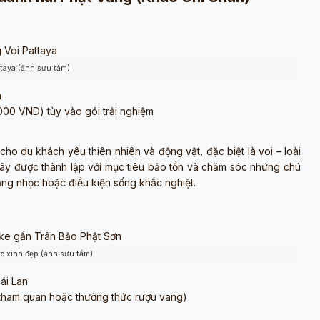
ttaya (ảnh sưu tầm)
a
000 VND) tùy vào gói trải nghiệm
cho du khách yêu thiên nhiên và động vật, đặc biệt là voi – loài
 đây được thành lập với mục tiêu bảo tồn và chăm sóc những chú
ặng nhọc hoặc điều kiện sống khắc nghiệt.
ke xinh đẹp (ảnh sưu tầm)
ái Lan
 tham quan hoặc thưởng thức rượu vang)