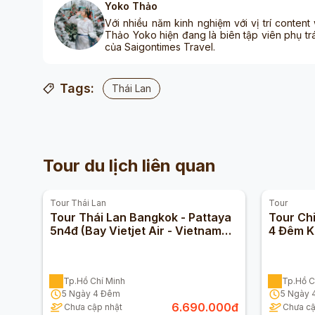
Yoko Thảo
Với nhiều năm kinh nghiệm với vị trí content
Thảo Yoko hiện đang là biên tập viên phụ tr
của Saigontimes Travel.
Tags:
Thái Lan
Tour du lịch liên quan
Tour
Thái Lan
Tour
Tour Thái Lan Bangkok - Pattaya
Tour Ch
5n4đ (Bay Vietjet Air - Vietnam
4 Đêm K
Airlines - Sáng)
Tp.Hồ Chí Minh
Tp.Hồ C
5
Ngày
4
Đêm
5
Ngày
6.690.000
đ
Chưa cập nhật
Chưa cậ