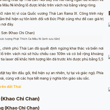
a Mâu Ni khổng lồ được khắc trên vách núi bằng vàng ròng.
 năm trị vì của Quốc vương Thái Lan Rama IX. Công trình này
m thể hiện sự tôn kính đối với Đức Phật cũng như đề cao giá trị
 nơi đây.
 bức tượng Phật Thích Ca Mâu Ni (ảnh sưu tầm)
, chính phủ Thái Lan đã quyết định ngừng khai thác và biến nơi
g lồ trên vách núi sở hữu chiều cao 109m và có bể rộng khoảng
tia laser để khắc hình tượng lên đá trước khi được phủ bằng 5,5
ặt tay lên đầu gối, thể hiện sự an nhiên, tự tại và giác ngộ. Phía
i, cùng với các họa tiết mang ý nghĩa tôn giáo sâu sắc.
trên đất Thái
 (Khao Chi Chan)
àng (Khao Chi Chan)