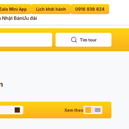
Zalo Mini App
Lịch khởi hành
0916 938 824
 Nhật Bản
Ưu đãi
Tìm tour
n
Xem theo