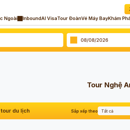
c Ngoài
Inbound
AI Visa
Tour Đoàn
Vé Máy Bay
Khám Phá
n
Tour Nghệ A
tour du lịch
Sắp xếp theo
Tất cả