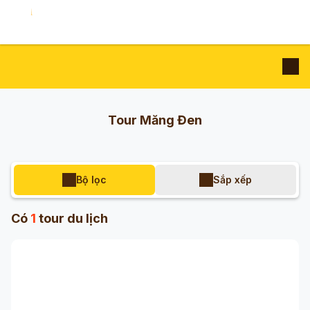
Tour Măng Đen
Bộ lọc
Sắp xếp
Có
1
tour du lịch