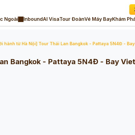
c Ngoài
Inbound
AI Visa
Tour Đoàn
Vé Máy Bay
Khám Phá
ởi hành từ Hà Nội] Tour Thái Lan Bangkok - Pattaya 5N4Đ - Bay
Lan Bangkok - Pattaya 5N4Đ - Bay Viet