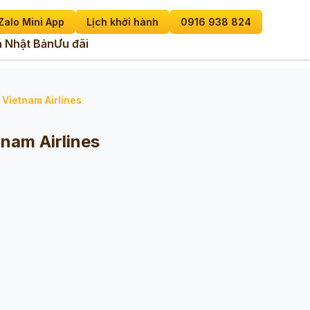
Zalo Mini App
Lịch khởi hành
0916 938 824
 Nhật Bản
Ưu đãi
 Vietnam Airlines
nam Airlines