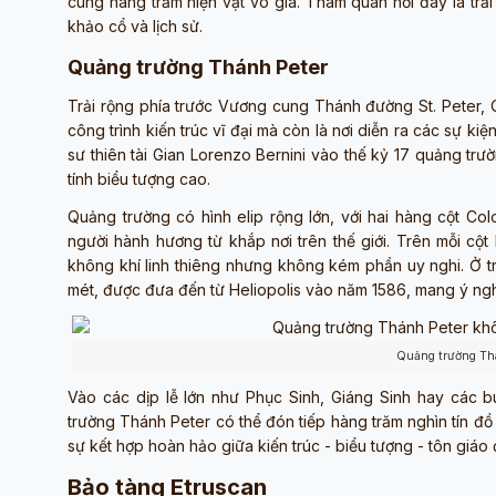
cùng hàng trăm hiện vật vô giá. Tham quan nơi đây là trả
khảo cổ và lịch sử.
Quảng trường Thánh Peter
Trải rộng phía trước Vương cung Thánh đường St. Peter,
công trình kiến trúc vĩ đại mà còn là nơi diễn ra các sự kiệ
sư thiên tài Gian Lorenzo Bernini vào thế kỷ 17 quảng t
tính biểu tượng cao.
Quảng trường có hình elip rộng lớn, với hai hàng cột 
người hành hương từ khắp nơi trên thế giới. Trên mỗi c
không khí linh thiêng nhưng không kém phần uy nghi. Ở t
mét, được đưa đến từ Heliopolis vào năm 1586, mang ý nghĩa
Quảng trường Th
Vào các dịp lễ lớn như Phục Sinh, Giáng Sinh hay các 
trường Thánh Peter có thể đón tiếp hàng trăm nghìn tín đ
sự kết hợp hoàn hảo giữa kiến trúc - biểu tượng - tôn giáo đ
Bảo tàng Etruscan