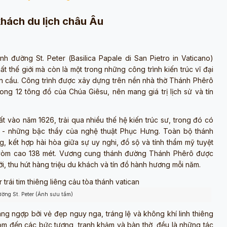
khách du lịch châu Âu
nh đường St. Peter (
Basilica Papale di San Pietro in Vaticano
)
ất thế giới mà còn là một trong những công trình kiến trúc vĩ đại
toàn cầu. Công trình được xây dựng trên nền nhà thờ Thánh Phêrô
ong 12 tông đồ của Chúa Giêsu, nên mang giá trị lịch sử và tín
t vào năm 1626, trải qua nhiều thế hệ kiến trúc sư, trong đó có
i - những bậc thầy của nghệ thuật Phục Hưng. Toàn bộ thánh
 kết hợp hài hòa giữa sự uy nghi, đồ sộ và tính thẩm mỹ tuyệt
i vòm cao 138 mét. Vương cung thánh đường Thánh Phêrô được
ới, thu hút hàng triệu du khách và tín đồ hành hương mỗi năm.
ờng St. Peter (Ảnh sưu tầm)
ng ngợp bởi vẻ đẹp nguy nga, tráng lệ và không khí linh thiêng
 vòm đến các bức tượng, tranh khảm và bàn thờ, đều là những tác