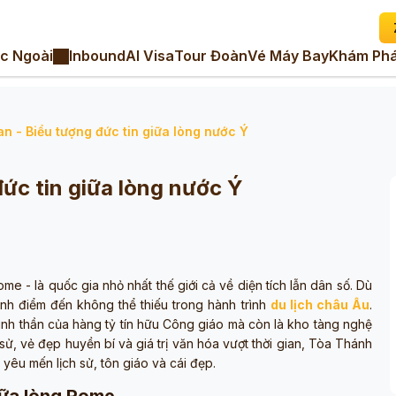
c Ngoài
Inbound
AI Visa
Tour Đoàn
Vé Máy Bay
Khám Phá
n - Biểu tượng đức tin giữa lòng nước Ý
ức tin giữa lòng nước Ý
me - là quốc gia nhỏ nhất thế giới cả về diện tích lẫn dân số. Dù
hành điểm đến không thể thiếu trong hành trình
du lịch châu Âu
.
tinh thần của hàng tỷ tín hữu Công giáo mà còn là kho tàng nghệ
h sử, vẻ đẹp huyền bí và giá trị văn hóa vượt thời gian, Tòa Thánh
yêu mến lịch sử, tôn giáo và cái đẹp.