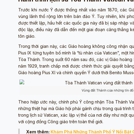
Trước khi nước Ý được thống nhất vào năm 1870, các Giá
vùng lãnh thổ rộng lớn trên bán đảo Ý. Tuy nhiên, khi ph
được thiết lập, hầu hết các quốc gia này đã bị sáp nhập 
độc lập, điều này đã dẫn đến một giai đoạn căng thẳng ké
tôn giáo.
Trong thời gian này, các Giáo hoàng không công nhận qu
Pius IX từng tuyên bố mình là “tù nhân của Vatican”, một
Tòa Thánh. Trong suốt 60 năm sau đó, các vị Giáo hoàng 
năm 1929, tranh chấp mới được chính thức giải quyết bằng
Giáo hoàng Pius XI và chính quyền Ý dưới thời Benito Musso
Vùng đất Thánh của những tín đồ t
Theo hiệp ước này, chính phủ Ý công nhận Tòa Thánh Vati
những thiệt hại mà Giáo hội phải gánh chịu trong quá trìn
trong lịch sử Vatican, xác lập vị thế của nơi đây như một q
với cộng đồng Công giáo trên toàn thế giới.
Xem thêm:
Khám Phá Những Thành Phố Ý Nổi Bật 