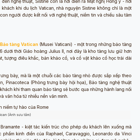
m đến nghệ thuật, Sistine còn là nơi diễn ra Mật nghị Hồng y - nơi
u khách khi du lịch Vatican, nhà nguyện Sistine không chỉ là một
con người được kết nối với nghệ thuật, niềm tin và chiều sâu tâm
Bảo tàng Vatican
(Musei Vaticani) - một trong những bảo tàng
 dưới thời Giáo hoàng Julius II, nơi đây là kho tàng lưu giữ hơn
, tượng điêu khắc, bản khảo cổ, và cổ vật khảo cổ học trải dài
trưng bày, mà là một chuỗi các bảo tàng nhỏ được sắp xếp theo
an, Pinacoteca (Phòng trưng bày hội họa), Bảo tàng nghệ thuật
u khách khi tham quan bảo tàng sẽ bước qua những hành lang nối
và văn hóa từ nhiều nền văn minh.
tican (Ảnh sưu tầm)
 Bramante - kiệt tác kiến trúc cho phép du khách lên xuống mà
ác phẩm kinh điển của Raphael, Caravaggio, Leonardo da Vinci