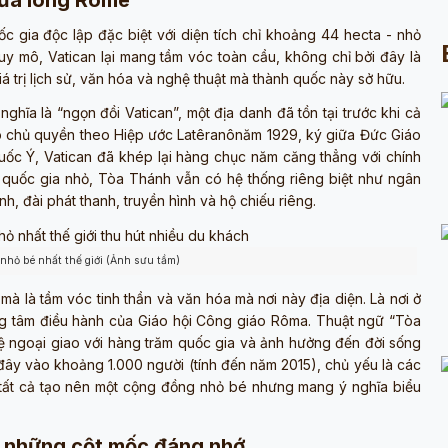
iữa lòng Rome
c gia độc lập đặc biệt với diện tích chỉ khoảng 44 hecta - nhỏ
 quy mô, Vatican lại mang tầm vóc toàn cầu, không chỉ bởi đây là
 trị lịch sử, văn hóa và nghệ thuật mà thành quốc này sở hữu.
nghĩa là “ngọn đồi Vatican”, một địa danh đã tồn tại trước khi cả
có chủ quyền theo Hiệp ước Latêranônăm 1929, ký giữa Đức Giáo
uốc Ý, Vatican đã khép lại hàng chục năm căng thẳng với chính
t quốc gia nhỏ, Tòa Thánh vẫn có hệ thống riêng biệt như ngân
h, đài phát thanh, truyền hình và hộ chiếu riêng.
nhỏ bé nhất thế giới (Ảnh sưu tầm)
 mà là tầm vóc tinh thần và văn hóa mà nơi này địa diện. Là nơi ở
ng tâm điều hành của Giáo hội Công giáo Rôma. Thuật ngữ “Tòa
 ngoại giao với hàng trăm quốc gia và ảnh hưởng đến đời sống
ại đây vào khoảng 1.000 người (tính đến năm 2015), chủ yếu là các
 - tất cả tạo nên một cộng đồng nhỏ bé nhưng mang ý nghĩa biểu
và những cột mốc đáng nhớ