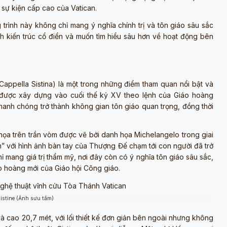
 sự kiện cấp cao của Vatican.
g trình này không chỉ mang ý nghĩa chính trị và tôn giáo sâu sắc
h kiến trúc cổ điển và muốn tìm hiểu sâu hơn về hoạt động bên
Cappella Sistina
) là một trong những điểm tham quan nổi bật và
h được xây dựng vào cuối thế kỷ XV theo lệnh của Giáo hoàng
hanh chóng trở thành không gian tôn giáo quan trọng, đồng thời
 họa trên trần vòm được vẽ bởi danh họa Michelangelo trong giai
” với hình ảnh bàn tay của Thượng Đế chạm tới con người đã trở
hỉ mang giá trị thẩm mỹ, nơi đây còn có ý nghĩa tôn giáo sâu sắc,
áo hoàng mới của Giáo hội Công giáo.
istine (Ảnh sưu tầm)
à cao 20,7 mét, với lối thiết kế đơn giản bên ngoài nhưng không