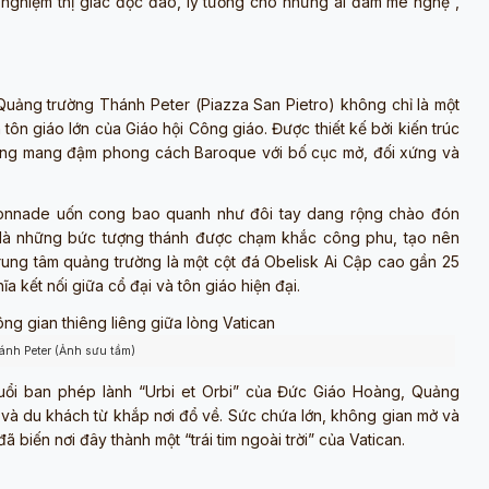
i nghiệm thị giác độc đáo, lý tưởng cho những ai đam mê nghệ ,
 Quảng trường Thánh Peter (
Piazza San Pietro
) không chỉ là một
n tôn giáo lớn của Giáo hội Công giáo. Được thiết kế bởi kiến trúc
rường mang đậm phong cách Baroque với bố cục mở, đối xứng và
Colonnade uốn cong bao quanh như đôi tay dang rộng chào đón
ột là những bức tượng thánh được chạm khắc công phu, tạo nên
rung tâm quảng trường là một cột đá Obelisk Ai Cập cao gần 25
 kết nối giữa cổ đại và tôn giáo hiện đại.
ánh Peter (Ảnh sưu tầm)
buổi ban phép lành “Urbi et Orbi” của Đức Giáo Hoàng, Quảng
ồ và du khách từ khắp nơi đổ về. Sức chứa lớn, không gian mở và
ã biến nơi đây thành một “trái tim ngoài trời” của Vatican.