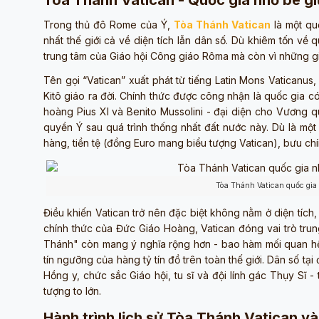
Tòa Thánh Vatican - Quốc gia nhỏ bé g
Trong thủ đô Rome của Ý,
Tòa Thánh Vatican
là một quố
nhất thế giới cả về diện tích lẫn dân số. Dù khiêm tốn về
trung tâm của Giáo hội Công giáo Rôma mà còn vì những giá
Tên gọi “Vatican” xuất phát từ tiếng Latin Mons Vaticanus, 
Kitô giáo ra đời. Chính thức được công nhận là quốc gia 
hoàng Pius XI và Benito Mussolini - đại diện cho Vương q
quyền Ý sau quá trình thống nhất đất nước này. Dù là mộ
hàng, tiền tệ (đồng Euro mang biểu tượng Vatican), bưu chín
Tòa Thánh Vatican quốc gia 
Điều khiến Vatican trở nên đặc biệt không nằm ở diện tích,
chính thức của Đức Giáo Hoàng, Vatican đóng vai trò tru
Thánh" còn mang ý nghĩa rộng hơn - bao hàm mối quan hệ
tín ngưỡng của hàng tỷ tín đồ trên toàn thế giới. Dân số t
Hồng y, chức sắc Giáo hội, tu sĩ và đội lính gác Thụy Sĩ
tượng to lớn.
Hành trình lịch sử Tòa Thánh Vatican 