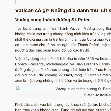
Vatican có gì? Những địa danh thu hút 
Vương cung thánh đường St. Peter
Tọa lạc ở trung tâm Tòa Thánh Vatican, Vương cung thá
không chỉ là một trong những công trình kiến trúc vĩ đại nh
nhất thế giới mà còn là trái tim tinh thần của Công giáo 
cổ – nơi được cho là nơi an nghỉ của Thánh Phêrô, một tr
ngưỡng đặc biệt quan trọng đối với các tín đồ.
Việc xây dựng nhà thờ mới bắt đầu từ năm 1506 và hoàn tấ
Donato Bramante, Michelangelo và Gian Lorenzo Bernin
đường được thiết kế theo phong cách kiến trúc Phục Hưng,
đối. Với chiều dài khoảng 220 mét, rộng 150 mét và má
xem là một trong những nhà thờ lớn và ấn tượng nhất thế gi
Vương cung thánh đư
Khi bước chân vào bên trong, du khách sẽ lập tức bị choá
bao trùm khắp không gian. Từng chi tiết nội thất, từ trần