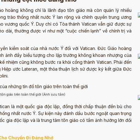
o hoàng không chỉ là lãnh đạo tôn giáo mà còn quản lý nhiều
ong trào thống nhất nước Ý lan rộng và chính quyền trung ương
vào vương quốc Ý. Duy chỉ có Tòa thánh Vatican vẫn giữ được sự
o dài, thường được ví như một “cuộc chiến lạnh” về chính trị và
yền kiểm soát của nhà nước Ý đối với Vatican. Đức Giáo hoàng
 hình ảnh đầy biểu tượng cho lập trường không khoan nhượng của
kế nhiệm cũng không bước ra khỏi cổng thành Vatican. Phải đến
 Hiệp ước Lateran, một thỏa thuận lịch sử được ký kết giữa Đức
lini.
ôn giáo trên toàn thế giới (Ảnh sưu tầm)
can là một quốc gia độc lập, đồng thời chấp thuận đền bù cho
h thống nhất nước Ý. Sự kiện này đánh dấu bước ngoặt quan trọng
uốc gia độc lập và là trung tâm tôn giáo có tầm ảnh hưởng lớn đối
Cho Chuyến Đi Đáng Nhớ