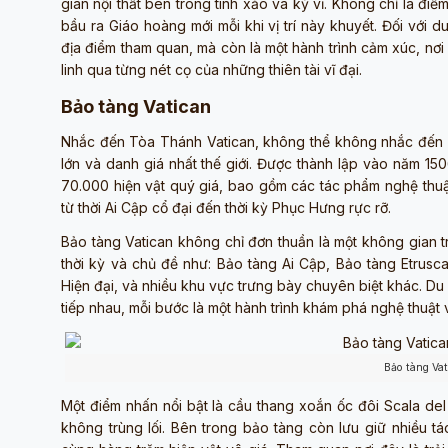
gian nội thất bên trong tinh xảo và kỳ vĩ. Không chỉ là điể
bầu ra Giáo hoàng mới mỗi khi vị trí này khuyết. Đối với d
địa điểm tham quan, mà còn là một hành trình cảm xúc, nơi 
linh qua từng nét cọ của những thiên tài vĩ đại.
Bảo tàng Vatican
Nhắc đến Tòa Thánh Vatican, không thể không nhắc đến
lớn và danh giá nhất thế giới. Được thành lập vào năm 1506
70.000 hiện vật quý giá, bao gồm các tác phẩm nghệ thuật
từ thời Ai Cập cổ đại đến thời kỳ Phục Hưng rực rỡ.
Bảo tàng Vatican không chỉ đơn thuần là một không gian 
thời kỳ và chủ đề như: Bảo tàng Ai Cập, Bảo tàng Etrusc
Hiện đại, và nhiều khu vực trưng bày chuyên biệt khác. D
tiếp nhau, mỗi bước là một hành trình khám phá nghệ thuật 
Bảo tàng Va
Một điểm nhấn nổi bật là cầu thang xoắn ốc đôi Scala del
không trùng lối. Bên trong bảo tàng còn lưu giữ nhiều t