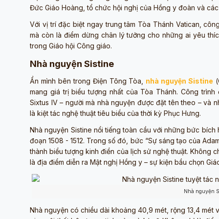
Đức Giáo Hoàng, tổ chức hội nghị của Hồng y đoàn và các
Với vị trí đặc biệt ngay trung tâm Tòa Thánh Vatican, côn
mà còn là điểm dừng chân lý tưởng cho những ai yêu thíc
trong Giáo hội Công giáo.
Nhà nguyện Sistine
Ẩn mình bên trong Điện Tông Tòa,
nhà nguyện Sistine
(
mang giá trị biểu tượng nhất của Tòa Thánh. Công trìn
Sixtus IV – người mà nhà nguyện được đặt tên theo – và n
là kiệt tác nghệ thuật tiêu biểu của thời kỳ Phục Hưng.
Nhà nguyện Sistine nổi tiếng toàn cầu với những bức bích
đoạn 1508 - 1512. Trong số đó, bức “Sự sáng tạo của Adam
thành biểu tượng kinh điển của lịch sử nghệ thuật. Không c
là địa điểm diễn ra Mật nghị Hồng y – sự kiện bầu chọn Gi
Nhà nguyện S
Nhà nguyện có chiều dài khoảng 40,9 mét, rộng 13,4 mét v