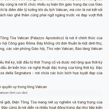
ây cũng là nơi tổ chức nhiều sự kiện tôn giáo trọng đại của Giáo
 là điểm đến lý tưởng khi du lịch Vatican, mà còn là nơi kết nối
khách nào ghé thăm cũng phải ngỡ ngàng trước vẻ đẹp vượt thời
Tông Tòa Vatican (
Palazzo Apostolico
) là nơi ở chính thức của
o hội Công giáo Rôma. Đây không chỉ đơn thuần là một dinh thự,
ng, các văn phòng Giáo hội, Thư viện Vatican, Bảo tàng Vatican
ều thế kỷ, bắt đầu từ thời Trung cổ và được mở rộng qua thời kỳ
u ấn kiến trúc và nghệ thuật đặc trưng của từng thời kỳ. Đặc
nza della Segnatura - nơi chứa các bức bích họa tuyệt đẹp của
Vatican (Ảnh sưu tầm)
ế giới, Điện Tông Tòa mang nét uy nghiêm và trang trọng của
. Đây cũng là nơi diễn ra nhiều hoạt động trọng đại như tiếp kiến