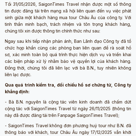
Tối 31/05/2026, SaigonTimes Travel nhận được một số thông
tin được đăng tải trên mạng xã hội liên quan đến vụ việc phát
sinh giữa một khách hàng mua tour Châu Âu của công ty. Với
tinh thần minh bạch, trách nhiệm và tôn trọng khách hàng,
chúng tôi xin được thông tin chính thức như sau:
Ngay sau khi tiếp nhận phản ánh, Ban Lãnh đạo Công ty đã tổ
chức họp khẩn cùng các phòng ban liên quan để rà soát hồ
sơ, xác minh toàn bộ quá trình thực hiện dịch vụ và triển khai
các biện pháp xử lý nhằm bảo vệ quyền lợi của khách hàng.
Đồng thời, chúng tôi đã liên lạc với bà B.N., tuy nhiên không
liên lạc được.
Qua quá trình kiểm tra, đối chiếu hồ sơ chứng từ, Công ty
khẳng định:
- Bà B.N. nguyên là cộng tác viên kinh doanh đã chấm dứt
cộng tác với SaigonTimes Travel từ ngày 26/11/2025 (thông tin
này đã được đăng tải trên Fanpage SaigonTimes Travel);
- SaigonTimes Travel không đơn phương huỷ tour như B.N. đã
thông báo với khách, tour Châu Âu ngày 17/12/2025 vẫn khởi