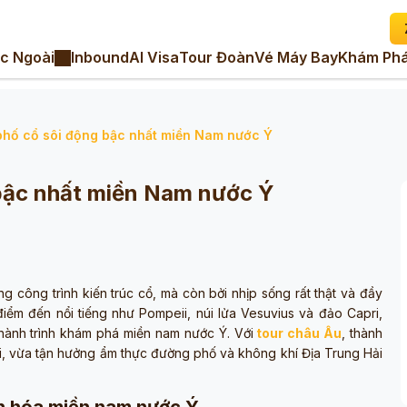
c Ngoài
Inbound
AI Visa
Tour Đoàn
Vé Máy Bay
Khám Phá
phố cổ sôi động bậc nhất miền Nam nước Ý
 bậc nhất miền Nam nước Ý
g công trình kiến trúc cổ, mà còn bởi nhịp sống rất thật và đầy
ểm đến nổi tiếng như Pompeii, núi lửa Vesuvius và đảo Capri,
 hành trình khám phá miền nam nước Ý. Với
tour châu Âu
, thành
i, vừa tận hưởng ẩm thực đường phố và không khí Địa Trung Hải