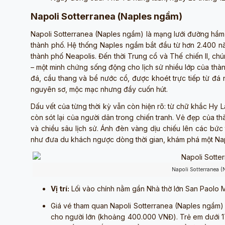
Napoli Sotterranea (Naples ngầm)
Napoli Sotterranea (Naples ngầm) là mạng lưới đường hầm
thành phố. Hệ thống Naples ngầm bắt đầu từ hơn 2.400 năm
thành phố Neapolis. Đến thời Trung cổ và Thế chiến II, chú
– một minh chứng sống động cho lịch sử nhiều lớp của thà
đá, cầu thang và bể nước cổ, được khoét trực tiếp từ đá 
nguyên sơ, mộc mạc nhưng đầy cuốn hút.
Dấu vết của từng thời kỳ vẫn còn hiện rõ: từ chữ khắc Hy
còn sót lại của người dân trong chiến tranh. Vẻ đẹp của 
và chiều sâu lịch sử. Ánh đèn vàng dịu chiếu lên các bức
như đưa du khách ngược dòng thời gian, khám phá một Napl
Napoli Sotterranea 
Vị trí:
Lối vào chính nằm gần Nhà thờ lớn San Paolo M
Giá vé tham quan Napoli Sotterranea (Naples ngầm) 
cho người lớn (khoảng 400.000 VNĐ). Trẻ em dưới 1