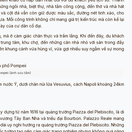
ững ngôi nhà, biệt thự, nhà tắm công cộng, đền thờ và nhà hát
 và cột đá vẫn còn giữ được màu sắc, đường nét tinh xảo, cho
. Mỗi công trình không chỉ mang giá trị kiến trúc mà còn kể lại
ày của cư dân cổ đại.
 mà ở cảm giác chân thực và trầm lắng. Khi đến đây, du khách
trung tâm, khu chợ, đến những căn nhà nhỏ với sân trong đầy
nên khung cảnh vừa hùng vĩ, vừa gợi nhiều suy ngẫm về sự mong
mpeii (ảnh sưu tầm)
 nước Ý, dưới chân núi lửa Vesuvius, cách Napoli khoảng 24km
 dựng từ năm 1616 tại quảng trường Piazza del Plebiscito, là di
ó vương Tây Ban Nha và triều đại Bourbon. Palazzo Reale mang
ài uy nghi hướng ra quảng trường Piazza del Plebiscito. Những
 hốc tường tạo nên cảm giác trang nghiêm nhưng không quá nặng