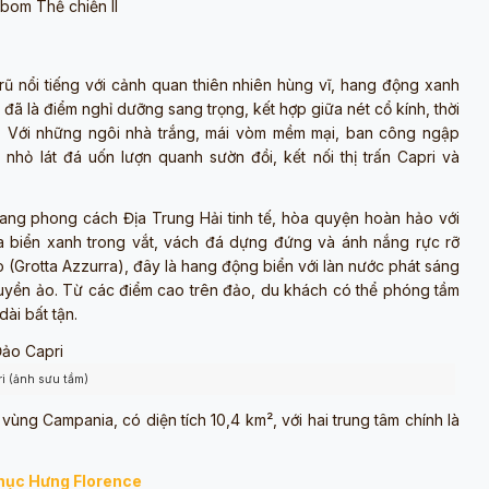
 bom Thế chiến II
rũ nổi tiếng với cảnh quan thiên nhiên hùng vĩ, hang động xanh
y đã là điểm nghỉ dưỡng sang trọng, kết hợp giữa nét cổ kính, thời
. Với những ngôi nhà trắng, mái vòm mềm mại, ban công ngập
hỏ lát đá uốn lượn quanh sườn đồi, kết nối thị trấn Capri và
mang phong cách Địa Trung Hải tinh tế, hòa quyện hoàn hảo với
a biển xanh trong vắt, vách đá dựng đứng và ánh nắng rực rỡ
o (Grotta Azzurra), đây là hang động biển với làn nước phát sáng
uyền ảo. Từ các điểm cao trên đảo, du khách có thể phóng tầm
dài bất tận.
i (ảnh sưu tầm)
ùng Campania, có diện tích 10,4 km², với hai trung tâm chính là
 Phục Hưng Florence