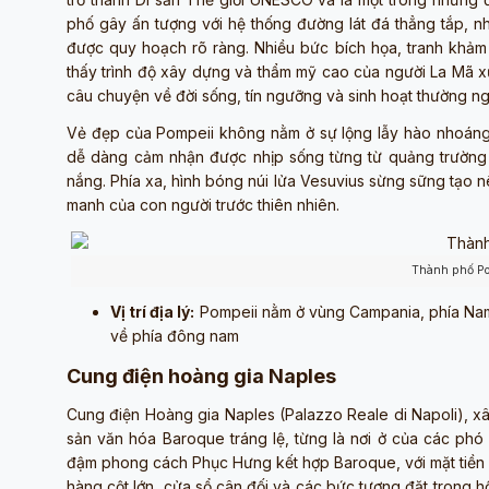
phố gây ấn tượng với hệ thống đường lát đá thẳng tắp, nh
được quy hoạch rõ ràng. Nhiều bức bích họa, tranh khảm
thấy trình độ xây dựng và thẩm mỹ cao của người La Mã xưa
câu chuyện về đời sống, tín ngưỡng và sinh hoạt thường ng
Vẻ đẹp của Pompeii không nằm ở sự lộng lẫy hào nhoáng,
dễ dàng cảm nhận được nhịp sống từng từ quảng trường 
nắng. Phía xa, hình bóng núi lửa Vesuvius sừng sững tạo 
manh của con người trước thiên nhiên.
Thành phố Po
Vị trí địa lý:
Pompeii nằm ở vùng Campania, phía Nam
về phía đông nam
Cung điện hoàng gia Naples
Cung điện Hoàng gia Naples (Palazzo Reale di Napoli), xây
sản văn hóa Baroque tráng lệ, từng là nơi ở của các ph
đậm phong cách Phục Hưng kết hợp Baroque, với mặt tiền d
hàng cột lớn, cửa sổ cân đối và các bức tượng đặt trong