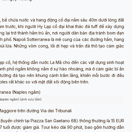
, bể chứa nước và hang động cổ đại nằm sâu 40m dưới lòng đất
 trước, khi người Hy Lạp cổ đại khai thác đá tuff để xây dựng
ng lại trở thành hầm trú ẩn, nơi người dân bản địa tránh bom đạn
nh phố. Napoli Sotterranea là mê cung của các đường hầm, hang
núi lửa. Những vòm cong, lối đi hẹp và trần đá thô tạo cảm giác
 Lạp cổ, hệ thống dẫn nước La Mã cho đến các vật dụng sinh hoạt
thành phố ngầm không nằm ở sự hào nhoáng, mà ở cảm giác bí ẩn
 tường đá tạo nên khung cảnh trầm lắng, khiến mỗi bước đi đều
es rất khác so với mặt đất sôi động bên trên.
(Naples ngầm) (ảnh sưu tầm)
aggiore trên đường Via dei Tribunali
(tuyến chính tại Piazza San Gaetano 68) thông thường là 15 EUR
7 tuổi được giảm giá. Tour kéo dài 90 phút, bao gồm hướng dẫn