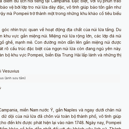
iểm du lịch nổi tiếng tại Campania. Đặc biệt, với vụ phun trào
ảo vệ bởi lớp tro núi lửa dày đặc, vô tình giúp bảo tồn gần như
 vậy mà Pompeii trở thành một trong những khu khảo cổ tiêu biểu
óc nhìn trực quan về hoạt động địa chất của núi lửa tầng. Du
 khu vực gần miệng núi. Miệng núi lửa rộng lớn, các lớp đá núi
nh gồ ghề, mạnh mẽ. Con đường mòn dẫn lên gần miệng núi được
t rõ cấu trúc đặc biệt của ngọn núi lửa còn đang ngủ yên này.
n bộ khu vực Pompeii, biển Địa Trung Hải lấp lánh và những thị
ius (ảnh sưu tầm)
Ý
 Campania, miền Nam nước Ý, gần Naples và ngay dưới chân núi
ữ dội của núi lửa đã chôn vùi toàn bộ thành phố, vô tình giúp
ho đến khi được phát hiện lại vào năm 1748. Ngày nay, Pompeii
điểm khảo cổ hấp dẫn nhất đối với du khách yêu lịch sử. Thành