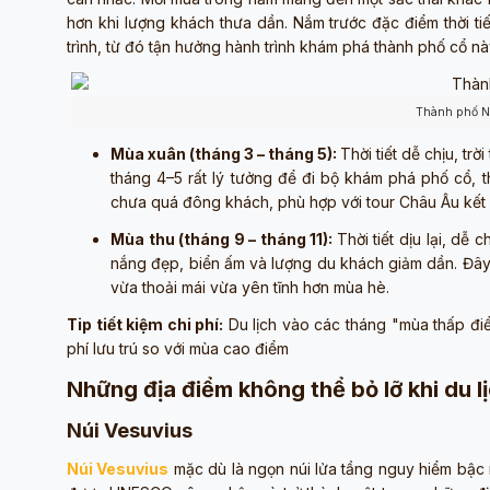
hơn khi lượng khách thưa dần. Nắm trước đặc điểm thời t
trình, từ đó tận hưởng hành trình khám phá thành phố cổ nà
Thành phố Na
Mùa xuân (tháng 3 – tháng 5):
Thời tiết dễ chịu, tr
tháng 4–5 rất lý tưởng để đi bộ khám phá phố cổ, 
chưa quá đông khách, phù hợp với tour Châu Âu kết 
Mùa thu (tháng 9 – tháng 11):
Thời tiết dịu lại, dễ
nắng đẹp, biển ấm và lượng du khách giảm dần. Đây 
vừa thoải mái vừa yên tĩnh hơn mùa hè.
Tip tiết kiệm chi phí:
Du lịch vào các tháng "mùa thấp điể
phí lưu trú so với mùa cao điểm
Những địa điểm không thể bỏ lỡ khi du l
Núi Vesuvius
Núi Vesuvius
mặc dù là ngọn núi lửa tầng nguy hiểm bậc n