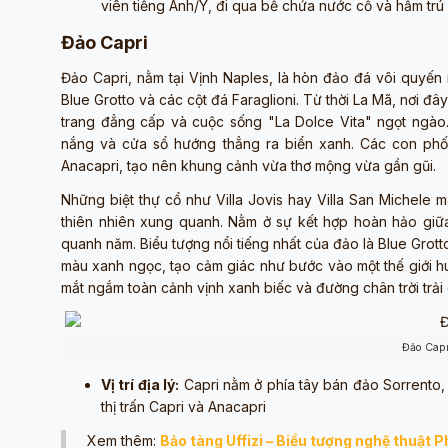
viên tiếng Anh/Ý, đi qua bể chứa nước cổ và hầm trú
Đảo Capri
Đảo Capri, nằm tại Vịnh Naples, là hòn đảo đá vôi quyến 
Blue Grotto và các cột đá Faraglioni. Từ thời La Mã, nơi đâ
trang đẳng cấp và cuộc sống "La Dolce Vita" ngọt ngào
nắng và cửa sổ hướng thẳng ra biển xanh. Các con phố n
Anacapri, tạo nên khung cảnh vừa thơ mộng vừa gần gũi.
Những biệt thự cổ như Villa Jovis hay Villa San Michele 
thiên nhiên xung quanh. Nằm ở sự kết hợp hoàn hảo giữ
quanh năm. Biểu tượng nổi tiếng nhất của đảo là Blue Grott
màu xanh ngọc, tạo cảm giác như bước vào một thế giới h
mắt ngắm toàn cảnh vịnh xanh biếc và đường chân trời trải 
Đảo Capr
Vị trí địa lý:
Capri nằm ở phía tây bán đảo Sorrento, v
thị trấn Capri và Anacapri
Xem thêm:
Bảo tàng Uffizi – Biểu tượng nghệ thuật