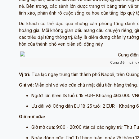
nề. Bên trong, các sảnh lớn được trang trí bằng trần vẽ 
tinh xảo, phản ánh rõ cuộc sống xa hoa của tầng lớp quý t
Du khách có thể dạo qua những căn phòng từng dành ch
hoàng gia. Mỗi không gian đều mang câu chuyện riêng, gi
các triều đại từng thống trị. Đây là điểm dừng chân lý tưởn
hồn của thành phố ven biển sôi động này.
Cung điện hoàng 
Vị trí:
Tọa lạc ngay trung tâm thành phố Napoli, trên Quảng t
Giá vé:
Miễn phí vé vào cửa chủ nhật đầu tiên hàng tháng.
Người lớn (trên 18 tuổi): 15 EUR- Khoảng 463.000 V
Ưu đãi với Công dân EU 18-25 tuổi: 2 EUR - Khoảng
Giờ mở cửa:
Giờ mở cửa: 9:00 - 20:00 (tất cả các ngày trừ Thứ T
Ngày đóng cửa: Thứ Tư hàng tuần, ngày 25 tháng 12 