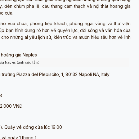
tay, đèn chùm pha lê, cầu thang cẩm thạch và nội thất hoàng gia
ộc xưa.
o vua chúa, phòng tiếp khách, phòng ngai vàng và thư viện
úp bạn hình dung rõ hơn về quyền lực, đời sống và văn hóa của
g cho những ai yêu lịch sử, kiến trúc và muốn hiểu sâu hơn về linh
gia Naples (ảnh sưu tầm)
rường Piazza del Plebiscito, 1, 80132 Napoli NA, Italy
NĐ
 62.000 VNĐ
ư). Quầy vé đóng cửa lúc 19:00
và ngày 1 tháng 1