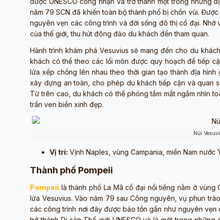
được UNESCO công nhận và trở thành một trong những địa đ
năm 79 SCN đã khiến toàn bộ thành phố bị chồn vùi. Được b
nguyên vẹn các công trình và đời sống đô thị cổ đại. Nhờ
của thế giới, thu hút đông đảo du khách đến tham quan.
Hành trình khám phá Vesuvius sẽ mang đến cho du khách g
khách có thể theo các lối mòn được quy hoạch để tiếp cận
lửa xếp chồng lên nhau theo thời gian tạo thành địa hì
xây dựng an toàn, cho phép du khách tiếp cận và quan sá
Từ trên cao, du khách có thể phóng tầm mắt ngắm nhìn toà
trấn ven biển xinh đẹp.
Núi Vesuv
Vị trí:
Vịnh Naples, vùng Campania, miền Nam nước 
Thành phố Pompeii
Pompeii
là thành phố La Mã cổ đại nổi tiếng nằm ở vùng
lửa Vesuvius. Vào năm 79 sau Công nguyên, vụ phun trào d
các công trình nơi đây được bảo tồn gần như nguyên vẹn c
trở thành Di sản Thế giới UNESCO và là một trong những 