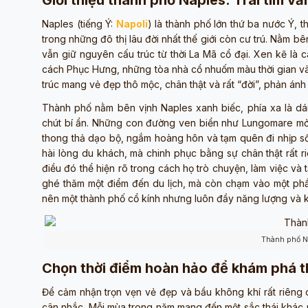
Giới thiệu thành phố Naples: Trái tim 
Naples (tiếng Ý:
Napoli
) là thành phố lớn thứ ba nước Ý, 
trong những đô thị lâu đời nhất thế giới còn cư trú. Nằm 
vẫn giữ nguyên cấu trúc từ thời La Mã cổ đại. Xen kẽ là
cách Phục Hưng, những tòa nhà cổ nhuốm màu thời gian và
trúc mang vẻ đẹp thô mộc, chân thật và rất “đời”, phản án
Thành phố nằm bên vịnh Naples xanh biếc, phía xa là dá
chút bí ẩn. Những con đường ven biển như Lungomare mở r
thong thả dạo bộ, ngắm hoàng hôn và tạm quên đi nhịp số
hài lòng du khách, mà chinh phục bằng sự chân thật rất r
điều đó thể hiện rõ trong cách họ trò chuyện, làm việc v
ghé thăm một điểm đến du lịch, mà còn chạm vào một phần
nên một thành phố cổ kính nhưng luôn đầy năng lượng và
Thành phố Na
Chọn thời điểm hoàn hảo để khám phá t
Để cảm nhận trọn vẹn vẻ đẹp và bầu không khí rất riêng 
cân nhắc. Mỗi mùa trong năm mang đến một sắc thái khác nhau