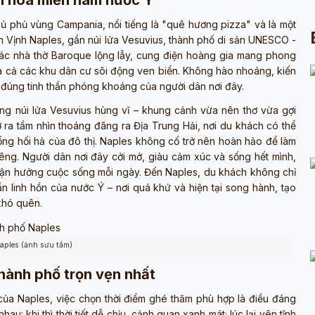
văn hóa miền nam nước Ý
thủ phủ vùng Campania, nổi tiếng là "quê hương pizza" và là một
bên Vịnh Naples, gần núi lửa Vesuvius, thành phố di sản UNESCO -
 các nhà thờ Baroque lộng lẫy, cung điện hoàng gia mang phong
 cả các khu dân cư sôi động ven biển. Không hào nhoáng, kiến
h đúng tinh thần phóng khoáng của người dân nơi đây.
ng núi lửa Vesuvius hùng vĩ – khung cảnh vừa nên thơ vừa gợi
a tầm nhìn thoáng đãng ra Địa Trung Hải, nơi du khách có thể
ng hối hả của đô thị. Naples không cố trở nên hoàn hảo để làm
iêng. Người dân nơi đây cởi mở, giàu cảm xúc và sống hết mình,
à tận hưởng cuộc sống mỗi ngày. Đến Naples, du khách không chỉ
 linh hồn của nước Ý – nơi quá khứ và hiện tại song hành, tạo
 khó quên.
ples (ảnh sưu tầm)
hành phố trọn vẹn nhất
của Naples, việc chọn thời điểm ghé thăm phù hợp là điều đáng
: khi thì thời tiết dễ chịu, cảnh quan xanh mát; lúc lại yên tĩnh