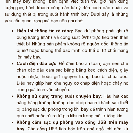
lên máy bay không, bên cạnh việc tuân thủ giới hạn dung
lượng pin, hành khách cũng cần lưu ý đến cách bảo quản và
sử dụng thiết bị trong suốt hành trình bay. Dưới đây là những
yêu cầu quan trọng mà bạn nên ghi nhớ:
Hiển thị thông tin rõ ràng:
Sạc dự phòng phải ghi rõ
dung lượng (mAh) và công suất (Wh) trực tiếp trên thân
thiết bị. Những sản phẩm không rõ nguồn gốc, thông tin
bị mờ hoặc không thể xác minh có thể bị từ chối mang
lên máy bay.
Cách điện đầu cực:
Để đảm bảo an toàn, bạn nên che
chắn các đầu cắm sạc bằng băng keo cách điện, giấy
hoặc nhựa, hoặc giữ nguyên trong bao bì chưa bóc.
Điều này giúp hạn chế nguy cơ chập điện hoặc cháy nổ
trong quá trình vận chuyển.
Không sử dụng trong suốt chuyến bay:
Hầu hết các
hãng hàng không không cho phép hành khách sạc thiết
bị bằng sạc dự phòng trong khi bay để tránh hiện tượng
quá nhiệt hoặc rủi ro từ pin lithium trong môi trường kín.
Không cắm sạc dự phòng vào cổng USB trên máy
bay:
Các cổng USB tích hợp trên ghế ngồi chỉ nên sử