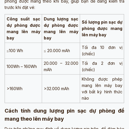
phòng được mang theo khi bay, giúp bạn dễ dàng kiểm tra
trước khi đặt vé:
Công suất sạc
Dung lượng sạc
Số lượng pin sạc dự
dự phòng được
dự phòng được
phòng được mang
mang lên máy
mang lên máy
lên máy bay
bay
bay
Tối đa 10 đơn vị
≤100 Wh
≤ 20.000 mAh
(chiếc)
20.000 – 32.000
Tối đa 2 đơn vị
100Wh – 160Wh
mAh
(chiếc)
Không được phép
mang lên máy bay
>160Wh
>32.000 mAh
với bất kỳ hình thức
nào
Cách tính dung lượng pin sạc dự phòng để
mang theo lên máy bay
Dựa trên những quy định về dung lượng pin trên, để đảm bảo