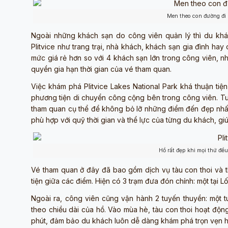
Men theo con đường đi 
Ngoài những khách sạn do công viên quản lý thì du khác
Plitvice như trang trại, nhà khách, khách sạn gia đình h
mức giá rẻ hơn so với 4 khách sạn lớn trong công viên, 
quyền gia hạn thời gian của vé tham quan.
Việc khám phá Plitvice Lakes National Park khá thuận ti
phương tiện di chuyển công cộng bên trong công viên. Tu
tham quan cụ thể để không bỏ lỡ những điểm đến đẹp nhất.
phù hợp với quỹ thời gian và thể lực của từng du khách, gi
Hồ rất đẹp khi mọi thứ đề
Vé tham quan ở đây đã bao gồm dịch vụ tàu con thoi và t
tiện giữa các điểm. Hiện có 3 trạm đưa đón chính: một tại Lố
Ngoài ra, công viên cũng vận hành 2 tuyến thuyền: một t
theo chiều dài của hồ. Vào mùa hè, tàu con thoi hoạt độn
phút, đảm bảo du khách luôn dễ dàng khám phá trọn vẹn hồ