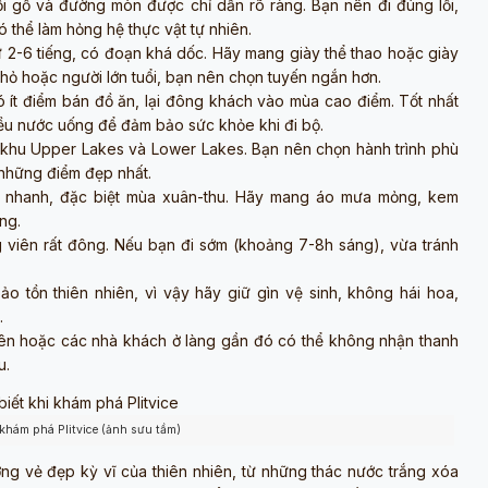
i gỗ và đường mòn được chỉ dẫn rõ ràng. Bạn nên đi đúng lối,
 thể làm hỏng hệ thực vật tự nhiên.
 2-6 tiếng, có đoạn khá dốc. Hãy mang giày thể thao hoặc giày
 nhỏ hoặc người lớn tuổi, bạn nên chọn tuyến ngắn hơn.
ít điểm bán đồ ăn, lại đông khách vào mùa cao điểm. Tốt nhất
iều nước uống để đảm bảo sức khỏe khi đi bộ.
nh khu Upper Lakes và Lower Lakes. Bạn nên chọn hành trình phù
 những điểm đẹp nhất.
đổi nhanh, đặc biệt mùa xuân-thu. Hãy mang áo mưa mỏng, kem
ng.
viên rất đông. Nếu bạn đi sớm (khoảng 7-8h sáng), vừa tránh
.
o tồn thiên nhiên, vì vậy hãy giữ gìn vệ sinh, không hái hoa,
.
n hoặc các nhà khách ở làng gần đó có thể không nhận thanh
u.
 khám phá Plitvice (ảnh sưu tầm)
ỡng vẻ đẹp kỳ vĩ của thiên nhiên, từ những thác nước trắng xóa