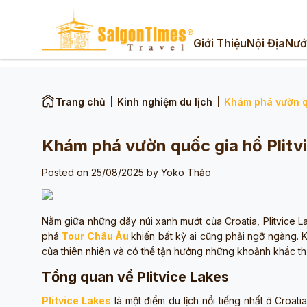
Giới Thiệu
Nội Địa
Nướ
Trang chủ
Kinh nghiệm du lịch
Khám phá vườn qu
Khám phá vườn quốc gia hồ Plitv
Posted on 25/08/2025 by
Yoko Thảo
Nằm giữa những dãy núi xanh mướt của Croatia, Plitvice La
phá
Tour Châu Âu
khiến bất kỳ ai cũng phải ngỡ ngàng. 
của thiên nhiên và có thể tận hưởng những khoảnh khắc th
Tổng quan về Plitvice Lakes
Plitvice Lakes
là một điểm du lịch nổi tiếng nhất ở Croa