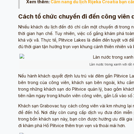
Xem thêm:
Cẩm nang du lịch Rijeka Croatia bạn cần
Cách tổ chức chuyến đi đến công viên q
Nhiều khách du lịch đến đó chỉ cần một chuyến đi trong n
thời gian hạn chế. Tuy nhiên, việc cố gắng khám phá toàn
khá vội vã. Thực tế, Plitvice Lakes là điểm đến tuyệt vời đ
đủ thời gian tận hưởng trọn vẹn khung cảnh thiên nhiên và 
Làn nước trong xanh với rất 
Nếu hành khách quyết định lưu trú vài đêm gần Plitvice La
bên trong của công viên, khách sạn bên ngoài, khu cắm t
trong những khách sạn do Plitvice quản lý, bao gồm khách
tiên nằm ngay trong khuôn viên công viên, gần Lối vào số 2
Khách sạn Grabovac tuy cách công viên vài km nhưng lại nằ
để đến hồ. Nơi đây còn cung cấp dịch vụ đưa đón miễn ph
trong bốn khách sạn này, bạn còn được hưởng ưu đãi gia h
đi khám phá Hồ Plitvice thêm trọn vẹn và thoải mái hơn.