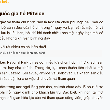
 biết
uốc gia hồ Plitvice
gày và thậm chí ít hơn đây là một lựa chọn phù hợp nếu bạn có
 bộ cảnh đẹp của hồ chỉ trong 1 ngày và bạn sẽ rất mệt mỏi và
ể lưu lại lâu hơn, bởi chỉ khi dành nhiều hơn một ngày, bạn mới có
bầu không khí yên bình nơi đây.
nhiều cá hồi bên dưới (ảnh sưu tầm)
kes National Park thì sẽ có nhiều lựa chọn hợp lí như khách sạn
rại hay nhà khách. Trong đó, lựa chọn thuận tiện nhất là một
 sạn Jezero, Bellevue, Plitvice và Grabovac. Ba khách sạn đầu
 rất thuận lợi cho việc di chuyển và tham quan.
m trong một ngôi làng yên tĩnh, chỉ mất chưa đầy 15 phút lái xe
í mỗi ngày dành cho khách lưu trú. Đặc biệt, khi nghỉ tại một
ạn thời gian hiệu lực của vé tham quan công viên, giúp chuyến