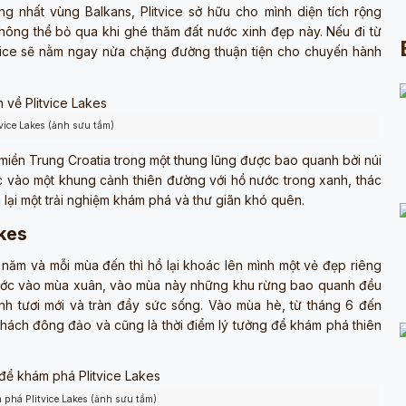
g nhất vùng Balkans, Plitvice sở hữu cho mình diện tích rộng
ông thể bỏ qua khi ghé thăm đất nước xinh đẹp này. Nếu đi từ
tvice sẽ nằm ngay nửa chặng đường thuận tiện cho chuyến hành
vice Lakes (ảnh sưu tầm)
miền Trung Croatia trong một thung lũng được bao quanh bởi núi
c vào một khung cảnh thiên đường với hồ nước trong xanh, thác
lại một trải nghiệm khám phá và thư giãn khó quên.
kes
năm và mỗi mùa đến thì hồ lại khoác lên mình một vẻ đẹp riêng
 bước vào mùa xuân, vào mùa này những khu rừng bao quanh đều
h tươi mới và tràn đầy sức sống. Vào mùa hè, từ tháng 6 đến
khách đông đảo và cũng là thời điểm lý tưởng để khám phá thiên
 phá Plitvice Lakes (ảnh sưu tầm)