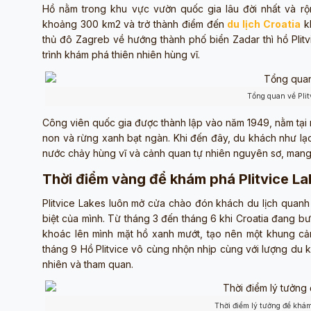
Hồ nằm trong khu vực vườn quốc gia lâu đời nhất và rộn
khoảng 300 km2 và trở thành điểm đến
du lịch Croatia
kh
thủ đô Zagreb về hướng thành phố biển Zadar thì hồ Pli
trình khám phá thiên nhiên hùng vĩ.
Tổng quan về Plit
Công viên quốc gia được thành lập vào năm 1949, nằm tại 
non và rừng xanh bạt ngàn. Khi đến đây, du khách như lạ
nước chảy hùng vĩ và cảnh quan tự nhiên nguyên sơ, mang 
Thời điểm vàng để khám phá Plitvice La
Plitvice Lakes luôn mở cửa chào đón khách du lịch quanh 
biệt của mình. Từ tháng 3 đến tháng 6 khi Croatia đang
khoác lên mình mặt hồ xanh mướt, tạo nên một khung cản
tháng 9 Hồ Plitvice vô cùng nhộn nhịp cùng với lượng du 
nhiên và tham quan.
Thời điểm lý tưởng để khám