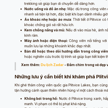
trekking sẽ giúp bạn di chuyển dễ dàng hơn.
Nước uống và đồ ăn nhẹ:
Mặc dù trong công viên 
nhanh sẽ tiện lợi hơn, đặc biệt khi bạn dành nhiều giờ
Áo khoác nhẹ hoặc áo mưa
: Thời tiết ở Plitvice 
khoác chống gió sẽ rất hữu ích.
Kem chống nắng và mũ:
Nếu đi vào mùa hè, ánh n
kính râm.
Máy ảnh hoặc điện thoại:
Công viên nổi tiếng với
muốn lưu lại những khoảnh khắc đẹp nhất.
Bản đồ hoặc theo dõi hướng dẫn trong công viên
hoặc nghiên cứu trước lộ trình sẽ giúp bạn tiết kiệm th
Xem thêm:
Du lịch Zadar
- Đắm chìm trong vẻ đẹp v
Những lưu ý cần biết khi khám phá Plitv
Khi ghé thăm công viên quốc gia Plitvice Lakes, bạn cũng 
tận hưởng cảnh quan thiên nhiên hùng vĩ một cách thoải mái
Không bơi trong hồ:
Nước ở Plitvice trong xanh, hấ
manh. Vi phạm có thể bị phạt khá nặng.