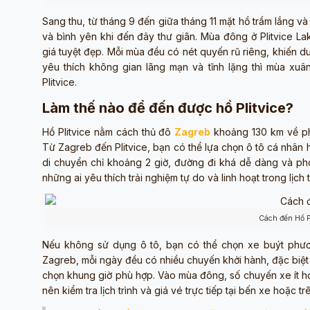
Sang thu, từ tháng 9 đến giữa tháng 11 mặt hồ trầm lắng v
và bình yên khi đến đây thư giãn. Mùa đông ở Plitvice La
giá tuyệt đẹp. Mỗi mùa đều có nét quyến rũ riêng, khiến 
yêu thích không gian lãng mạn và tĩnh lặng thì mùa xuâ
Plitvice.
Làm thế nào để đến được hồ Plitvice?
Hồ Plitvice nằm cách thủ đô
Zagreb
khoảng 130 km về phí
Từ Zagreb đến Plitvice, bạn có thể lựa chọn ô tô cá nhân 
di chuyển chỉ khoảng 2 giờ, đường đi khá dễ dàng và p
những ai yêu thích trải nghiệm tự do và linh hoạt trong lịch t
Cách đến Hồ P
Nếu không sử dụng ô tô, bạn có thể chọn xe buýt phươn
Zagreb, mỗi ngày đều có nhiều chuyến khởi hành, đặc biệ
chọn khung giờ phù hợp. Vào mùa đông, số chuyến xe ít hơ
nên kiểm tra lịch trình và giá vé trực tiếp tại bến xe hoặc t