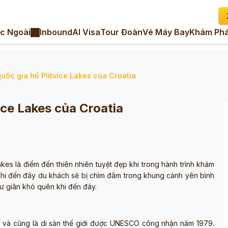
c Ngoài
Inbound
AI Visa
Tour Đoàn
Vé Máy Bay
Khám Phá
ốc gia hồ Plitvice Lakes của Croatia
ice Lakes của Croatia
kes là điểm đến thiên nhiên tuyệt đẹp khi trong hành trình khám
Khi đến đây du khách sẽ bị chìm đắm trong khung cảnh yên bình
ư giãn khó quên khi đến đây.
tia và cũng là di sản thế giới được UNESCO công nhận năm 1979.