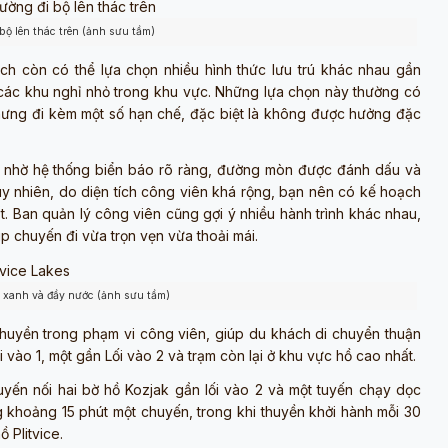
bộ lên thác trên (ảnh sưu tầm)
h còn có thể lựa chọn nhiều hình thức lưu trú khác nhau gần
ay các khu nghỉ nhỏ trong khu vực. Những lựa chọn này thường có
nhưng đi kèm một số hạn chế, đặc biệt là không được hưởng đặc
ện nhờ hệ thống biển báo rõ ràng, đường mòn được đánh dấu và
y nhiên, do diện tích công viên khá rộng, bạn nên có kế hoạch
 Ban quản lý công viên cũng gợi ý nhiều hành trình khác nhau,
úp chuyến đi vừa trọn vẹn vừa thoải mái.
u xanh và đầy nước (ảnh sưu tầm)
huyền trong phạm vi công viên, giúp du khách di chuyển thuận
i vào 1, một gần Lối vào 2 và trạm còn lại ở khu vực hồ cao nhất.
uyến nối hai bờ hồ Kozjak gần lối vào 2 và một tuyến chạy dọc
g khoảng 15 phút một chuyến, trong khi thuyền khởi hành mỗi 30
 Plitvice.