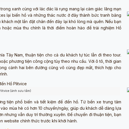
à trong xanh cùng với lác đác lá rụng mang lại cảm giác lãng mạn
kes lại biến hồ và những thác nước ở đây thành bức tranh băng
du khách một lần đặt chân đến đây lại khó lòng mà quên. Nếu bạn
n hoặc mùa thu chính là thời điểm hoàn hảo để trải nghiệm Hồ
a Tây Nam, thuận tiện cho cả du khách tự túc lẫn đi theo tour.
hoặc phương tiện công cộng tùy theo nhu cầu. Với ô tô, thời gian
hong cảnh hai bên đường cũng vô cùng đẹp mắt, thích hợp cho
rình.
litvice (ảnh sưu tầm)
g tiện phổ biến và tiết kiệm để đến hồ. Từ bến xe trung tâm
t vào mùa hè có hơn 10 chuyến/ngày, giúp du khách dễ dàng lựa
n nhưng vẫn duy trì thường xuyên. Để chuyến đi thuận tiện, bạn
rên website chính thức trước khi khởi hành.