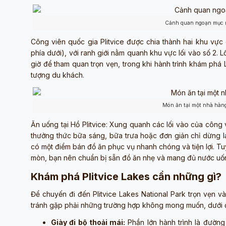
Cảnh quan ngoạn mục n
Công viên quốc gia Plitvice được chia thành hai khu vực
phía dưới), với ranh giới nằm quanh khu vực lối vào số 2.
giờ để tham quan trọn vẹn, trong khi hành trình khám ph
tượng du khách.
Món ăn tại một nhà hàng
Ăn uống tại Hồ Plitvice: Xung quanh các lối vào của công
thưởng thức bữa sáng, bữa trưa hoặc đơn giản chỉ dừng l
có một điểm bán đồ ăn phục vụ nhanh chóng và tiện lợi. Tu
mòn, bạn nên chuẩn bị sẵn đồ ăn nhẹ và mang đủ nước uố
Khám phá Plitvice Lakes cần những gì?
Để chuyến đi đến Plitvice Lakes National Park trọn vẹn v
tránh gặp phải những trường hợp không mong muốn, dưới đ
Giày đi bộ thoải mái:
Phần lớn hành trình là đường