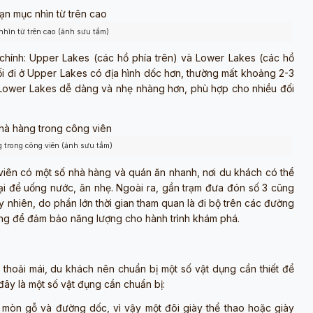
hìn từ trên cao (ảnh sưu tầm)
 chính: Upper Lakes (các hồ phía trên) và Lower Lakes (các hồ
 Lối đi ở Upper Lakes có địa hình dốc hơn, thường mất khoảng 2-3
á Lower Lakes dễ dàng và nhẹ nhàng hơn, phù hợp cho nhiều đối
 trong công viên (ảnh sưu tầm)
 viên có một số nhà hàng và quán ăn nhanh, nơi du khách có thể
ại để uống nước, ăn nhẹ. Ngoài ra, gần trạm đưa đón số 3 cũng
y nhiên, do phần lớn thời gian tham quan là đi bộ trên các đường
ng để đảm bảo năng lượng cho hành trình khám phá.
à thoải mái, du khách nên chuẩn bị một số vật dụng cần thiết để
ây là một số vật đụng cần chuẩn bị:
 mòn gỗ và đường dốc, vì vậy một đôi giày thể thao hoặc giày