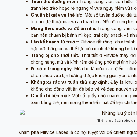
Tuân thủ đường mòn:
Trong công viên có nhiều lố
tránh leo trèo hoặc rẽ ngang vì vừa nguy hiểm vừa có
Chuẩn bị giày và thể lực:
Một số tuyến đường dài từ
leo núi để thoải mái và an toàn hơn. Nếu đi cùng trẻ
Mang theo nước và đồ ăn nhẹ:
Trong công viên có 
bạn nên chuẩn bị bánh mì kẹp, trái cây, snack và nh
Lên kế hoạch từ trước:
Plitvice rất rộng, chia thà
hợp với thời gian và thể lực của mình để không bỏ lỡ
Trang bị cho thời tiết:
Thời tiết ở Plitvice thay 
chống nắng, mũ và kính râm để ứng phó mọi tình huố
Đi sớm trong ngày:
Mùa hè là mùa cao điểm, công 
chen chúc vừa tận hưởng được không gian yên bình
Không xả rác và tuân thủ quy định:
Đây là khu bả
không cho động vật ăn để bảo vệ vẻ đẹp nguyên sơ
Chuẩn bị tiền mặt:
Một số quầy nhỏ quanh công viê
toán bằng thẻ, nên mang thêm tiền mặt để tiện chi tiê
Những lưu ý cần biết khi
Khám phá Plitvice Lakes là cơ hội tuyệt vời để chiêm ngư