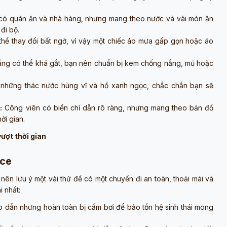
có quán ăn và nhà hàng, nhưng mang theo nước và vài món ăn
 đi bộ.
có thể thay đổi bất ngờ, vì vậy một chiếc áo mưa gấp gọn hoặc áo
ắng có thể khá gắt, bạn nên chuẩn bị kem chống nắng, mũ hoặc
 những thác nước hùng vĩ và hồ xanh ngọc, chắc chắn bạn sẽ
:
Công viên có biển chỉ dẫn rõ ràng, nhưng mang theo bản đồ
ời gian.
ượt thời gian
ice
nên lưu ý một vài thứ để có một chuyến đi an toàn, thoải mái và
 nhất:
p dẫn nhưng hoàn toàn bị cấm bơi để bảo tồn hệ sinh thái mong