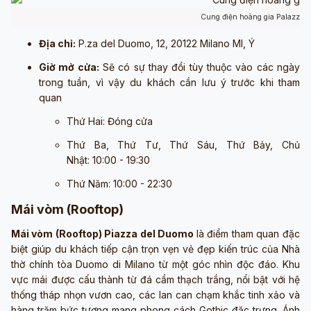
Cung điện hoàng gia Palazzo R
Địa chỉ:
P.za del Duomo, 12, 20122 Milano MI, Ý
Giờ mở cửa:
Sẽ có sự thay đổi tùy thuộc vào các ngày
trong tuần, vì vậy du khách cần lưu ý trước khi tham
quan
Thứ Hai: Đóng cửa
Thứ Ba, Thứ Tư, Thứ Sáu, Thứ Bảy, Chủ
Nhật: 10:00 - 19:30
Thứ Năm: 10:00 - 22:30
Mái vòm (Rooftop)
Mái vòm (Rooftop) Piazza del Duomo
là điểm tham quan đặc
biệt giúp du khách tiếp cận trọn vẹn vẻ đẹp kiến trúc của Nhà
thờ chính tòa Duomo di Milano từ một góc nhìn độc đáo. Khu
vực mái được cấu thành từ đá cẩm thạch trắng, nổi bật với hệ
thống tháp nhọn vươn cao, các lan can chạm khắc tinh xảo và
hàng trăm bức tượng mang phong cách Gothic đặc trưng. Ánh