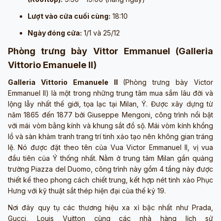
Lượt vào cửa cuối cùng:
18:10
Ngày đóng cửa:
1/1 và 25/12
Phòng trưng bày Vittor Emmanuel (Galleria
Vittorio Emanuele II)
Galleria Vittorio Emanuele II
(Phòng trưng bày Victor
Emmanuel II) là một trong những trung tâm mua sắm lâu đời và
lộng lẫy nhất thế giới, tọa lạc tại Milan, Ý. Được xây dựng từ
năm 1865 đến 1877 bởi Giuseppe Mengoni, công trình nổi bật
với mái vòm bằng kính và khung sắt đồ sộ. Mái vòm kính khổng
lồ và sàn khảm tranh trang trí tinh xảo tạo nên không gian tráng
lệ. Nó được đặt theo tên của Vua Victor Emmanuel II, vị vua
đầu tiên của Ý thống nhất. Nằm ở trung tâm Milan gần quảng
trường Piazza del Duomo, công trình này gồm 4 tầng này được
thiết kế theo phong cách chiết trung, kết hợp nét tinh xảo Phục
Hưng với kỹ thuật sắt thép hiện đại của thế kỷ 19.
Nơi đây quy tụ các thương hiệu xa xỉ bậc nhất như Prada,
Gucci, Louis Vuitton cùng các nhà hàng lịch sử