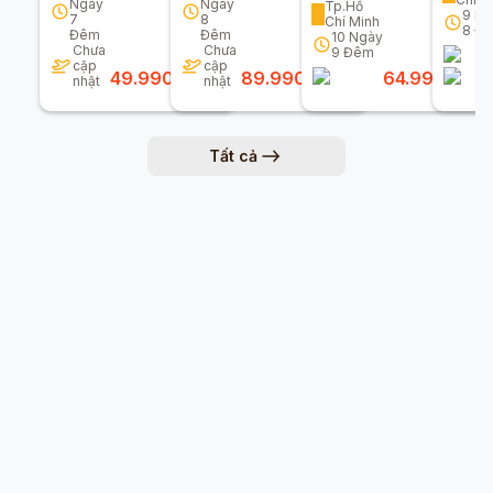
Ngày
Ngày
Tp.Hồ
9
Ng
7
8
Chí Minh
8
Đ
Đêm
Đêm
10
Ngày
Chưa
Chưa
9
Đêm
cập
cập
49.990.000
đ
89.990.000
đ
64.990.000
nhật
nhật
Tất cả