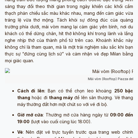
sáng thay đổi theo thời gian trong ngày khiến các khối cẩm
thạch phản chiếu sắc màu khác nhau, mang đến cảm giác vừa
tráng lệ vừa thơ mộng. Tách khỏi sự đông đúc của quảng
trường phía dưới, mái vòm mang lại cảm giác yên bình, nơi du
khách có thể dừng chân, hít thở không khí trong lành và lắng
nghe nhịp thở của thành phố từ trên cao. Khoảnh khắc này
không chỉ là tham quan, mà là một trải nghiệm sâu sắc khi bạn
thực sự “đứng cùng lịch sử” và cảm nhận vẻ đẹp Milan bằng
mọi giác quan.
Mái vòm (Rooftop) Piazza del 
Cách đi lên
: Bạn có thể chọn leo khoảng
250 bậc
thang
hoặc đi
thang máy
để lên sân thượng. Vé thang
máy thường đắt hơn một chút so với vé đi bộ.
Giờ mở cửa
: Thường mở cửa hàng ngày từ
09:00 đến
19:00
(lượt vào cuối cùng lúc 18:00).
Vé
: Nên đặt vé trực tuyến trước qua trang web chính