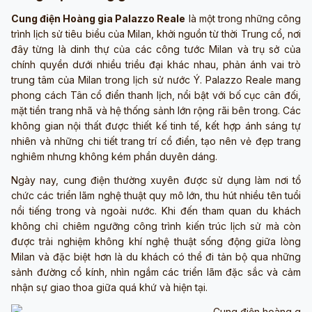
Cung điện Hoàng gia Palazzo Reale
là một trong những công
trình lịch sử tiêu biểu của Milan, khởi nguồn từ thời Trung cổ, nơi
đây từng là dinh thự của các công tước Milan và trụ sở của
chính quyền dưới nhiều triều đại khác nhau, phản ánh vai trò
trung tâm của Milan trong lịch sử nước Ý. Palazzo Reale mang
phong cách Tân cổ điển thanh lịch, nổi bật với bố cục cân đối,
mặt tiền trang nhã và hệ thống sảnh lớn rộng rãi bên trong. Các
không gian nội thất được thiết kế tinh tế, kết hợp ánh sáng tự
nhiên và những chi tiết trang trí cổ điển, tạo nên vẻ đẹp trang
nghiêm nhưng không kém phần duyên dáng.
Ngày nay, cung điện thường xuyên được sử dụng làm nơi tổ
chức các triển lãm nghệ thuật quy mô lớn, thu hút nhiều tên tuổi
nổi tiếng trong và ngoài nước. Khi đến tham quan du khách
không chỉ chiêm ngưỡng công trình kiến trúc lịch sử mà còn
được trải nghiệm không khí nghệ thuật sống động giữa lòng
Milan và đặc biệt hơn là du khách có thể đi tản bộ qua những
sảnh đường cổ kính, nhìn ngắm các triển lãm đặc sắc và cảm
nhận sự giao thoa giữa quá khứ và hiện tại.