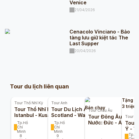
Venice
21/04/2026
Cenacolo Vinciano - Bảo
tàng lưu giữ kiệt tác The
Last Supper
20/04/2026
Tour du lịch liên quan
Tặng gó
Tour
Thổ Nhĩ Kỳ
Tour
Anh
3 triệu
Bán chạy
Tour Thổ Nhĩ Kỳ:
Tour Du Lịch Anh -
Tour
Châu Âu
Istanbul - Kusadasi
Scotland - Wales 9
Tour Đông Âu 5
Tour
Ch
- Pamukkale -
Ngày 8 Đêm
Nước: Đức - Áo -
Tour 
Tp.Hồ
Tp.Hồ
Cappadocia 8n7d
Chí
Chí
Hungary - Slovakia -
Ý - T
Minh
Minh
Séc 10n9đ
9 Ng
Tp.H
8
9
Chí M