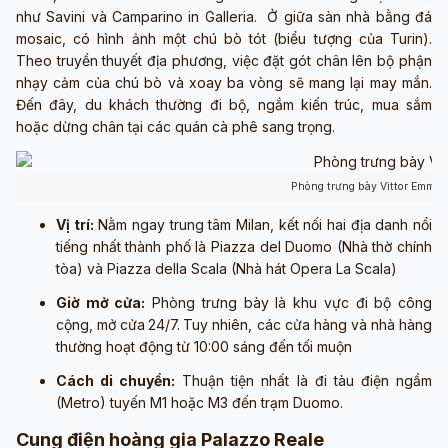
như Savini và Camparino in Galleria. Ở giữa sàn nhà bằng đá
mosaic, có hình ảnh một chú bò tót (biểu tượng của Turin).
Theo truyền thuyết địa phương, việc đặt gót chân lên bộ phận
nhạy cảm của chú bò và xoay ba vòng sẽ mang lại may mắn.
Đến đây, du khách thường đi bộ, ngắm kiến trúc, mua sắm
hoặc dừng chân tại các quán cà phê sang trọng.
Phòng trưng bày Vittor Emman
Vị trí:
Nằm ngay trung tâm Milan, kết nối hai địa danh nổi
tiếng nhất thành phố là Piazza del Duomo (Nhà thờ chính
tòa) và Piazza della Scala (Nhà hát Opera La Scala)
Giờ mở cửa:
Phòng trưng bày là khu vực đi bộ công
cộng, mở cửa
24/7.
Tuy nhiên, các cửa hàng và nhà hàng
thường hoạt động từ 10:00 sáng đến tối muộn
Cách di chuyển:
Thuận tiện nhất là đi tàu điện ngầm
(Metro) tuyến M1 hoặc M3 đến trạm Duomo.
Cung điện hoàng gia Palazzo Reale