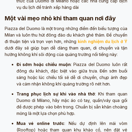
thức của Duomo di Milano hoặc các nhà cung cấp dịch
vụ du lịch để tránh xếp hàng dài
Một vài mẹo nhỏ khi tham quan nơi đây
Piazza del Duomo là một trong những điểm đến biểu tượng của
Milan và luôn thu hút đông đảo du khách ghé thăm. Để chuyến
đi thuận tiện và trọn vẹn hơn, những
kinh nghiệm du lịch ở Ý
dưới đây sẽ giúp bạn dễ dàng tham quan, di chuyển và tận
hưởng không khí sôi động của quảng trường nổi tiếng này:
Đi sớm hoặc chiều muộn
: Piazza del Duomo luôn rất
đông du khách, đặc biệt vào giữa trưa. Đến sớm buổi
sáng hoặc lúc chiều tối sẽ dễ di chuyển, chụp ảnh đẹp
và cảm nhận không khí quảng trường rõ nét hơn.
Trang phục lịch sự khi vào nhà thờ
: Khi tham quan
Duomo di Milano, hãy mặc áo có tay, quần/váy qua gối
để được phép vào bên trong. Chuẩn bị sẵn khăn choàng
mỏng là một lựa chọn phù hợp.
Mua vé online trước
: Nếu dự định lên mái vòm
(Rooftop) hoặc tham quan khu khảo cổ, nên đặt vé