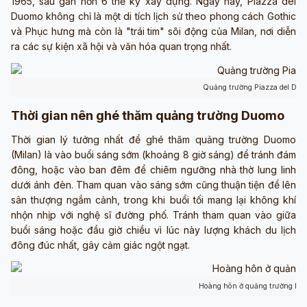
1965, sau gần hơn 6 thế kỷ xây dựng. Ngày nay, Piazza del
Duomo không chỉ là một di tích lịch sử theo phong cách Gothic
và Phục hưng mà còn là "trái tim" sôi động của Milan, nơi diễn
ra các sự kiện xã hội và văn hóa quan trọng nhất.
Quảng trường Piazza del Duo
Thời gian nên ghé thăm quảng trường Duomo
Thời gian lý tưởng nhất để ghé thăm quảng trường Duomo
(Milan) là vào buổi sáng sớm (khoảng 8 giờ sáng) để tránh đám
đông, hoặc vào ban đêm để chiêm ngưỡng nhà thờ lung linh
dưới ánh đèn. Tham quan vào sáng sớm cũng thuận tiện để lên
sân thượng ngắm cảnh, trong khi buổi tối mang lại không khí
nhộn nhịp với nghệ sĩ đường phố. Tránh tham quan vào giữa
buổi sáng hoặc đầu giờ chiều vì lúc này lượng khách du lịch
đông đúc nhất, gây cảm giác ngột ngạt.
Hoàng hôn ở quảng trường Du