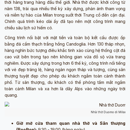
thời hàng trang hàng đầu thế giới. Nhà thờ được khởi công từ
năm 138, trải qua nhiều thế kỷ xây dựng, phản ánh tham vọng
và niềm tự hào của Milan trong suốt thời Trung cổ đến cận đại.
Chính quá trình kéo dài ấy đã tạo nên một công trình mang
chiều sâu lịch sử hiếm có.
Công trình nổi bật với mặt tiền và toàn bộ kết cấu được ốp
bằng đá cẩm thạch trắng hồng Candoglia. Hơn 130 tháp nhọn,
hàng nghìn bức tượng điêu khắc tinh xảo cùng hệ thống cột đá
cao vút bên trong tạo nên không gian vừa đồ sộ vừa trang
nghiêm. Được xây dựng trong hơn 6 thế kỷ, công trình nổi tiếng
với vẻ đẹp tráng lệ, hàng ngàn ngọn tháp và tượng, cùng sân
thượng tuyệt đẹp cho phép du khách ngắm toàn cảnh thành
phố. Từ sân thượng, du khách có thể phóng tầm mắt ngắm
toàn cảnh Milan và xa hơn là dãy Alps vào những ngày trời
quang.
Nhà thờ Duomo di Milano 
Giờ mở cửa tham quan nhà thờ và Sân thượng
(Rooftop):
9:30 - 19:00 (hàng ngày)