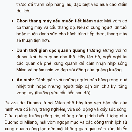
trước để tránh xếp hàng lâu, đặc biệt vào mùa cao điểm
du lịch.
Chọn thang máy nếu muốn tiết kiệm sức
: Mái vòm có
cả thang máy và cầu thang bộ. Nếu đi cùng người lớn tuổi
hoặc muốn dành sức cho hành trình tiếp theo, thang máy
sẽ thuận tiện hơn.
Dành thời gian dạo quanh quảng trường
: Đừng vội rời
đi sau khi tham quan nhà thờ. Hãy tản bộ, ngồi nghỉ tại
các quán cà phê xung quanh để cảm nhận nhịp sống
Milan và ngắm nhìn vẻ đẹp sôi động của quảng trường.
An ninh:
Cảnh giác với những người bán hàng rong quá
nhiệt tình hoặc những người tiếp cận xin chữ ký, tặng
vòng tay (thường yêu cầu tiền sau đó).
Piazza del Duomo là nơi Milan phô bày trọn vẹn bản sắc của
mình vừa cổ kính, trang nghiêm, vừa sôi động và đầy sức sống.
Giữa quảng trường rộng lớn, những công trình biểu tượng như
Duomo di Milano, mái vòm ngoạn mục và các công trình lịch sử
xung quanh cùng tạo nên một không gian giàu cảm xúc, khiến