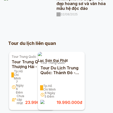
đẹp hoang sơ và văn hóa
mẫu hệ độc đáo
02/08/2025
Tour du lịch liên quan
Tour
Trung Quốc
Lạc Sơn Đại Phật
Tour Trung Quốc
Tour
Trung Quốc
Thượng Hải - Bắc
Tour Du Lịch Trung
Kinh - Hàng Châu -
Tp.Hồ
Quốc: Thành Đô -
Chí
Ô Trấn 7n6đ (Bay
Cửu Trại Câu - Lạc
Minh
Vietnam Airlines)
Sơn 6n5đ
7
Ngày
Tp.Hồ
6
Chí Minh
Đêm
6
Ngày
Chưa
5
Đêm
cập
23.990.000
đ
19.990.000
đ
nhật