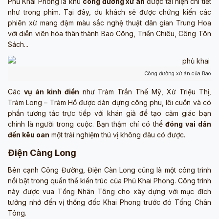
Phủ Khai Phong là khu
công đường xử án
được tái hiện chi tiết
như trong phim. Tại đây, du khách sẽ được chứng kiến các
phiên xử mang đậm màu sắc nghệ thuật dân gian Trung Hoa
với diễn viên hóa thân thành Bao Công, Triển Chiêu, Công Tôn
Sách...
Công đường xử án của Bao Cô
Các
vụ án kinh điển
như Trảm Trần Thế Mỹ, Xử Triệu Thị,
Trảm Long – Trảm Hổ được dàn dựng công phu, lôi cuốn và có
phần tương tác trực tiếp với khán giả để tạo cảm giác bạn
chính là người trong cuộc. Bạn thậm chí có thể
đóng vai dân
đến kêu oan
một trải nghiệm thú vị không đâu có được.
Điện Càng Long
Bên cạnh Công Đường, Điện Càn Long cũng là một công trình
nổi bật trong quần thể kiến trúc của Phủ Khai Phong. Công trình
này được vua Tống Nhân Tông cho xây dựng với mục đích
tưởng nhớ đến vị thống đốc Khai Phong trước đó Tống Chân
Tông.