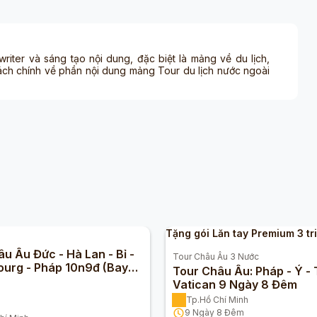
 writer và sáng tạo nội dung, đặc biệt là mảng về du lịch,
ách chính về phần nội dung mảng Tour du lịch nước ngoài
Tặng gói Lăn tay Premium 3 tr
u Âu Đức - Hà Lan - Bỉ -
Tour
Châu Âu 3 Nước
urg - Pháp 10n9đ (Bay
Tour Châu Âu: Pháp - Ý - 
Airlines)
Vatican 9 Ngày 8 Đêm
Tp.Hồ Chí Minh
9
Ngày
8
Đêm