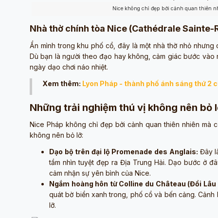
Nice không chỉ đẹp bởi cảnh quan thiên n
Nhà thờ chính tòa Nice (Cathédrale Sainte-
Ẩn mình trong khu phố cổ, đây là một nhà thờ nhỏ nhưng 
Dù bạn là người theo đạo hay không, cảm giác bước vào nơ
ngày dạo chơi náo nhiệt.
Xem thêm:
Lyon Pháp - thành phố ánh sáng thứ 2 
Những trải nghiệm thú vị không nên bỏ 
Nice Pháp không chỉ đẹp bởi cảnh quan thiên nhiên mà c
không nên bỏ lỡ:
Dạo bộ trên đại lộ Promenade des Anglais:
Đây l
tầm nhìn tuyệt đẹp ra Địa Trung Hải. Dạo bước ở đâ
cảm nhận sự yên bình của Nice.
Ngắm hoàng hôn từ Colline du Château (Đồi Lâu 
quát bờ biển xanh trong, phố cổ và bến cảng. Cảnh
lỡ.