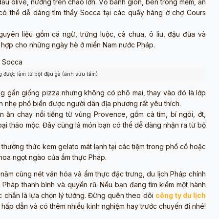
dầu olive, nướng trên chảo lớn. Vỏ bánh giòn, bên trong mềm, ăn
có thể dễ dàng tìm thấy Socca tại các quầy hàng ở chợ Cours
nguyên liệu gồm cá ngừ, trứng luộc, cà chua, ô liu, đậu đũa và
phù hợp cho những ngày hè ở miền Nam nước Pháp.
g được làm từ bột đậu gà (ảnh sưu tầm)
g gần giống pizza nhưng không có phô mai, thay vào đó là lớp
n nhẹ phổ biến được người dân địa phương rất yêu thích.
ăn chay nổi tiếng từ vùng Provence, gồm cà tím, bí ngòi, ớt,
oại thảo mộc. Đây cũng là món bạn có thể dễ dàng nhận ra từ bộ
thưởng thức kem gelato mát lạnh tại các tiệm trong phố cổ hoặc
nh hoa ngọt ngào của ẩm thực Pháp.
 năm cùng nét văn hóa và ẩm thực đặc trưng, du lịch Pháp chính
 Pháp thanh bình và quyến rũ. Nếu bạn đang tìm kiếm một hành
ắc chắn là lựa chọn lý tưởng. Đừng quên theo dõi
công ty du lịch
 hấp dẫn và có thêm nhiều kinh nghiệm hay trước chuyến đi nhé!