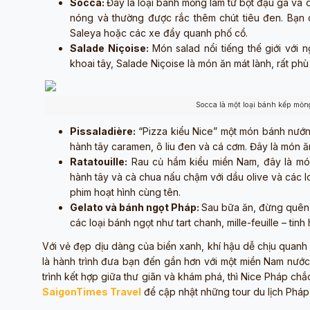
Socca:
Đây là loại bánh mỏng làm từ bột đậu gà và 
nóng và thường được rắc thêm chút tiêu đen. Bạn 
Saleya hoặc các xe đẩy quanh phố cổ.
Salade Niçoise:
Món salad nổi tiếng thế giới với 
khoai tây, Salade Niçoise là món ăn mát lành, rất 
Socca là một loại bánh kếp mỏn
Pissaladière:
“Pizza kiểu Nice” một món bánh nướn
hành tây caramen, ô liu đen và cá cơm. Đây là món ă
Ratatouille:
Rau củ hầm kiểu miền Nam, đây là món 
hành tây và cà chua nấu chậm với dầu olive và các l
phim hoạt hình cùng tên.
Gelato và bánh ngọt Pháp:
Sau bữa ăn, đừng quên 
các loại bánh ngọt như tart chanh, mille-feuille – ti
Với vẻ đẹp dịu dàng của biển xanh, khí hậu dễ chịu quanh
là hành trình đưa bạn đến gần hơn với một miền Nam nước
trình kết hợp giữa thư giãn và khám phá, thì Nice Pháp ch
SaigonTimes Travel
để cập nhật những tour du lịch Pháp