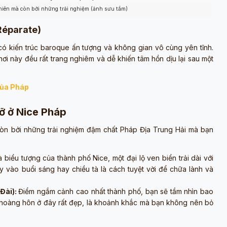
hiên mà còn bởi những trải nghiệm (ảnh sưu tầm)
Réparate)
có kiến trúc baroque ấn tượng và không gian vô cùng yên tĩnh.
i này đều rất trang nghiêm và dễ khiến tâm hồn dịu lại sau một
của Pháp
lỡ ở Nice Pháp
òn bởi những trải nghiệm đậm chất Pháp Địa Trung Hải mà bạn
à biểu tượng của thành phố Nice, một đại lộ ven biển trải dài với
y vào buổi sáng hay chiều tà là cách tuyệt vời để chữa lành và
Đài):
Điểm ngắm cảnh cao nhất thành phố, bạn sẽ tầm nhìn bao
 hoàng hôn ở đây rất đẹp, là khoảnh khắc mà bạn không nên bỏ