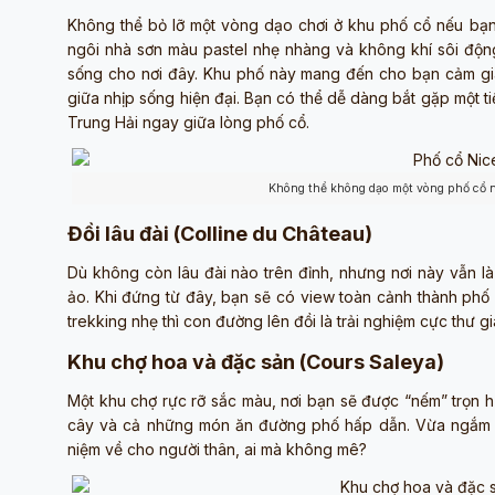
Không thể bỏ lỡ một vòng dạo chơi ở khu phố cổ nếu bạn
ngôi nhà sơn màu pastel nhẹ nhàng và không khí sôi độn
sống cho nơi đây. Khu phố này mang đến cho bạn cảm giá
giữa nhịp sống hiện đại. Bạn có thể dễ dàng bắt gặp một 
Trung Hải ngay giữa lòng phố cổ.
Không thể không dạo một vòng phố cổ 
Đồi lâu đài (Colline du Château)
Dù không còn lâu đài nào trên đỉnh, nhưng nơi này vẫn 
ảo. Khi đứng từ đây, bạn sẽ có view toàn cảnh thành phố
trekking nhẹ thì con đường lên đồi là trải nghiệm cực thư g
Khu chợ hoa và đặc sản (Cours Saleya)
Một khu chợ rực rỡ sắc màu, nơi bạn sẽ được “nếm” trọn h
cây và cả những món ăn đường phố hấp dẫn. Vừa ngắm h
niệm về cho người thân, ai mà không mê?