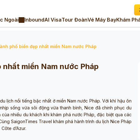
c Ngoài
Inbound
AI Visa
Tour Đoàn
Vé Máy Bay
Khám Phá
hành phố biển đẹp nhất miền Nam nước Pháp
ẹp nhất miền Nam nước Pháp
u lịch nổi tiếng bậc nhất ở miền Nam nước Pháp. Với khí hậu ôn
 nhịp sống vừa sôi động vừa thanh bình, Nice đã chinh phục du
ch của nhiều du khách khi khám phá nước Pháp, đặc biệt qua các
 Cùng SaigonTimes Travel khám phá hành trình du lịch Nice Pháp
 Côte d’Azur.