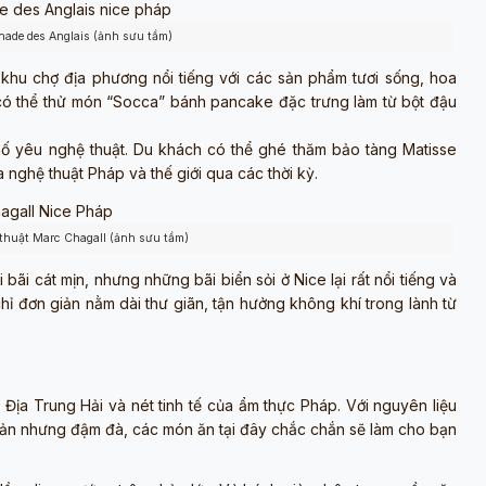
enade des Anglais (ảnh sưu tầm)
 khu chợ địa phương nổi tiếng với các sản phẩm tươi sống, hoa
 có thể thử món “Socca” bánh pancake đặc trưng làm từ bột đậu
hố yêu nghệ thuật. Du khách có thể ghé thăm bảo tàng Matisse
nghệ thuật Pháp và thế giới qua các thời kỳ.
thuật Marc Chagall (ảnh sưu tầm)
bãi cát mịn, nhưng những bãi biển sỏi ở Nice lại rất nổi tiếng và
chỉ đơn giản nằm dài thư giãn, tận hưởng không khí trong lành từ
ịa Trung Hải và nét tinh tế của ẩm thực Pháp. Với nguyên liệu
giản nhưng đậm đà, các món ăn tại đây chắc chắn sẽ làm cho bạn