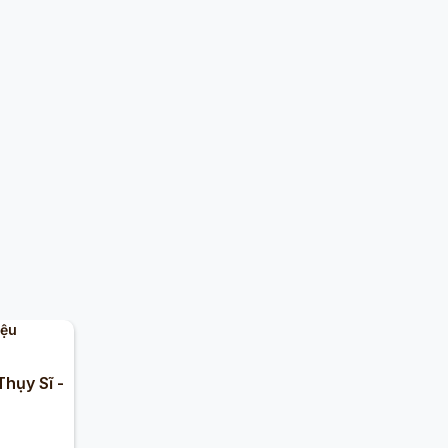
iệu
Thụy Sĩ -