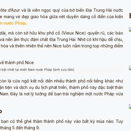
ôte d’Azur và là viên ngọc quý của bờ biển Địa Trung Hải nước
ice mang vẻ đẹp giao hòa giữa nét duyên dáng cổ điển của kiến
m nước Pháp
.
 dài, mà còn sở hữu khu phố cổ (Vieux Nice) quyến rũ, các bảo
và nền ẩm thực đậm chất Địa Trung Hải. Nhờ có khí hậu dễ chịu,
n hóa và thiên nhiên thế nên Nice luôn nằm trong top những điểm
i bật nhất tại miền Nam nước Pháp (ảnh sưu tầm)
òn là cửa ngõ kết nối đến nhiều thành phố nổi tiếng khác như
 tiện và dịch vụ du lịch phát triển, thành phố này đặc biệt thân
 Nam. Đây là nơi lý tưởng để bạn trải nghiệm một nước Pháp vừa
p
y bạn có thể ghé thăm thành phố này vào bất kỳ mùa nào. Tuy
 tháng 5 đến tháng 9.