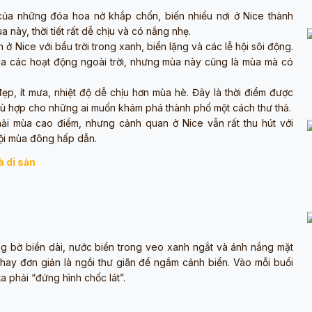
của những đóa hoa nở khắp chốn, biến nhiều nơi ở Nice thành
này, thời tiết rất dễ chịu và có nắng nhẹ.
h ở Nice với bầu trời trong xanh, biển lặng và các lễ hội sôi động.
gia các hoạt động ngoài trời, nhưng mùa này cũng là mùa mà có
đẹp, ít mưa, nhiệt độ dễ chịu hơn mùa hè. Đây là thời điểm được
hù hợp cho những ai muốn khám phá thành phố một cách thư thả.
ải mùa cao điểm, nhưng cảnh quan ở Nice vẫn rất thu hút với
hội mùa đông hấp dẫn.
 di sản
g bờ biển dài, nước biển trong veo xanh ngắt và ánh nắng mặt
e hay đơn giản là ngồi thư giãn để ngắm cảnh biển. Vào mỗi buổi
 phải “đứng hình chốc lát”.