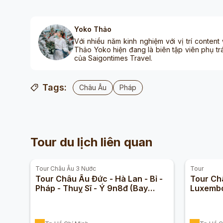
Yoko Thảo
Với nhiều năm kinh nghiệm với vị trí content
Thảo Yoko hiện đang là biên tập viên phụ tr
của Saigontimes Travel.
Tags:
Châu Âu
Pháp
Tour du lịch liên quan
Tour
Châu Âu 3 Nước
Tour
Tour Châu Âu Đức - Hà Lan - Bỉ -
Tour Châ
Pháp - Thuỵ Sĩ - Ý 9n8đ (Bay
Luxembo
Turkmenistan Airline)
Vietnam 