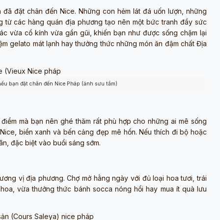
 đã đặt chân đến Nice. Những con hẻm lát đá uốn lượn, những
g từ các hàng quán địa phương tạo nên một bức tranh đầy sức
c vừa cổ kính vừa gần gũi, khiến bạn như được sống chậm lại
tiệm gelato mát lạnh hay thưởng thức những món ăn đậm chất Địa
nếu bạn đặt chân đến Nice Pháp (ảnh sưu tầm)
là điểm mà bạn nên ghé thăm rất phù hợp cho những ai mê sống
 Nice, biển xanh và bến cảng đẹp mê hồn. Nếu thích đi bộ hoặc
iãn, đặc biệt vào buổi sáng sớm.
ương vị địa phương. Chợ mở hằng ngày với đủ loại hoa tươi, trái
oa, vừa thưởng thức bánh socca nóng hổi hay mua ít quà lưu