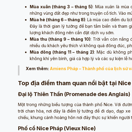
Mùa xuân (tháng 3 – tháng 5)
: Mùa xuân là mùa 
những vùng đất đẹp như trong truyện cổ tích. Vào mùa 
Mùa hè (tháng 6 – tháng 8)
: Là mùa cao điểm du lịc
Đây là thời gian lý tưởng để bạn tắm biển và tham 
lượng khách đông nên cần đặt dịch vụ sớm.
Mùa thu (tháng 9 – tháng 10)
: Trời vẫn còn nắng 
nhiều du khách yêu thích vì không quá đông đúc, p
Mùa đông (tháng 11 – tháng 2)
: Mặc dù không ph
không khí yên bình, giá cả hợp lý và các sự kiện lễ 
Xem thêm:
Amiens Pháp – Thành phố của lịch sử và
Top địa điểm tham quan nổi bật tại Nice
Đại lộ Thiên Thần (Promenade des Anglais)
Một trong những biểu tượng của thành phố Nice. Với đườn
trời chan hòa, nơi đây là điểm lý tưởng để đi dạo, đạp x
chiều, khung cảnh hoàng hôn nơi đây thực sự khiến người ta
Phố cổ Nice Pháp (Vieux Nice)