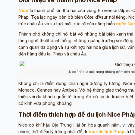
Giới thiệu về thành phố Nice Pháp
Nice
là thành phố lớn thứ hai của vùng Provence-Alpes-C
Pháp. Tọa lạc ngay bên bờ biển Côte d’Azur nổi tiếng, N
trúc châu Âu và sự tươi mới, rực rỡ của nắng biển
miền Na
Thành phố không chỉ nổi bật với những bãi biển xanh trải
tàng nghệ thuật danh tiếng, những quảng trường sôi động 
cảnh quan đa dạng và sự kết hợp hài hòa giữa lịch sử, vă
đến hàng đầu tại Pháp và châu Âu.
Nice Pháp là một trong những điểm đến nổ
Không chỉ là điểm dừng chân nghỉ dưỡng lý tưởng, Nice c
Monaco, Cannes hay Antibes. Với hệ thống giao thông thuận
thiện với du khách quốc tế, trong đó có cả du khách Việt
cổ kính vừa phóng khoáng.
Thời điểm thích hợp để du lịch Nice Phá
Nice có khí hậu Địa Trung Hải ôn hòa quanh năm, vì vậ
nhiên, thời điểm lý tưởng nhất để đi
tour du lịch Pháp
là từ