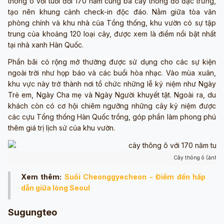
thông ô với tuổi đời 170 năm cùng ba cây thông đỏ đặc trưng,
tạo nên khung cảnh check-in độc đáo. Nằm giữa tòa văn
phòng chính và khu nhà của Tổng thống, khu vườn có sự tập
trung của khoảng 120 loại cây, được xem là điểm nổi bật nhất
tại nhà xanh Hàn Quốc.
Phần bãi cỏ rộng mở thường được sử dụng cho các sự kiện
ngoài trời như họp báo và các buổi hòa nhạc. Vào mùa xuân,
khu vực này trở thành nơi tổ chức những lễ kỷ niệm như Ngày
Trẻ em, Ngày Cha mẹ và Ngày Người khuyết tật. Ngoài ra, du
khách còn có cơ hội chiêm ngưỡng những cây kỷ niệm được
các cựu Tổng thống Hàn Quốc trồng, góp phần làm phong phú
thêm giá trị lịch sử của khu vườn.
Cây thông ô (ảnh s
Xem thêm:
Suối Cheonggyecheon - Điểm đến hấp
dẫn giữa lòng Seoul
Sugungteo