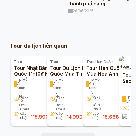
thành phố cảng
26/06/2025
Tour du lịch liên quan
Tour
Tour
Tour
Hàn Quốc
Hoàn 10
Tour Nhật Bản - Hàn
Tour Du Lịch Hàn
Tour Hàn Quốc
Tour
Hà
Quốc 11n10đ Hải
Quốc Mùa Thu Giá
Mùa Hoa Anh Đào
Tour
Trình Độc Quyền
Tốt Năm 2025
Trọn Gói Giá Rẻ
Tp.Hồ
Tp.Hồ
Tp.Hồ
Seoul
Chí
Chí
Chí
Cùng Du Thuyền
2026
Đêm
Minh
Minh
Minh
Diamond Princess
11
6
5
Ngày
Ngày
Ngày
Tp.H
10
5
4
Chí M
Đêm
Đêm
Đêm
5
Ng
Chưa
Chưa
Chưa
4
Đ
cập
cập
cập
115.990.000
đ
14.990.000
đ
15.688.000
đ
nhật
nhật
nhật