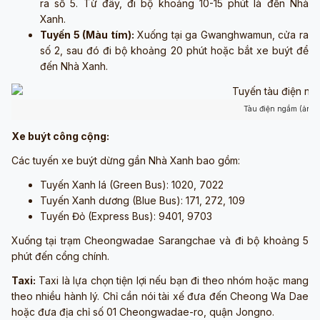
ra số 5. Từ đây, đi bộ khoảng 10-15 phút là đến Nhà
Xanh.
Tuyến 5 (Màu tím):
Xuống tại ga Gwanghwamun, cửa ra
số 2, sau đó đi bộ khoảng 20 phút hoặc bắt xe buýt để
đến Nhà Xanh.
Tàu điện ngầm (ảnh 
Xe buýt công cộng:
Các tuyến xe buýt dừng gần Nhà Xanh bao gồm:
Tuyến Xanh lá (Green Bus): 1020, 7022
Tuyến Xanh dương (Blue Bus): 171, 272, 109
Tuyến Đỏ (Express Bus): 9401, 9703
Xuống tại trạm Cheongwadae Sarangchae và đi bộ khoảng 5
phút đến cổng chính.
Taxi:
Taxi là lựa chọn tiện lợi nếu bạn đi theo nhóm hoặc mang
theo nhiều hành lý. Chỉ cần nói tài xế đưa đến Cheong Wa Dae
hoặc đưa địa chỉ số 01 Cheongwadae-ro, quận Jongno.