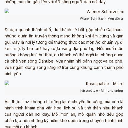
những món ăn gắn liền với đời sống người dân nơi đây.
Wiener Schnitzel - Món đặc trưn
Đi dạo quanh thành phố, du khách sẽ bắt gặp nhiều Gasthaus
những quán ăn truyền thống mang không khí ấm cúng và gần
gũi. Đây là nơi lý tưởng để thưởng thức các món Áo chuẩn vị, đi
kèm một ly bia tươi hay rượu vang địa phương. Nếu muốn tận
hưởng không khí thư thái, du khách có thể ngồi tại những quán
cà phê ven sông Danube, vừa nhâm nhi bánh ngọt và cà phê,
vừa ngắm dòng sông lững lờ trôi cùng khung cảnh thành phố
bình yên.
Käsespätzle - Mì trưng sphur p
Ẩm thực Linz không chỉ dừng lại ở chuyện ăn uống, mà còn là
hành trình khám phá văn hóa, lịch sử và tinh thần hiếu khách
của người dân nơi đây. Mỗi món ăn, mỗi quán nhỏ đều góp
phần tạo nên những kỷ niệm khó quên trong chuyến hành trình
của mỗi du khách.