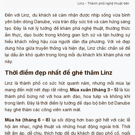
Linz - Thành phố nghệ thuật bên dò
Đến với Linz, du khách sẽ cảm nhận được nhịp sống vừa bình
yên bên dòng Danube, vừa tràn đầy sức trẻ và cảm hứng sáng
tạo. Đây là nơi lý tưởng để khám phá nghệ thuật, thưởng thức
ẩm thực, dạo bước trong không gian lịch sử và tận hưởng sự
hiếu khách nồng hậu của người dân địa phương. Với vẻ đẹp
dung hòa giữa truyền thống và hiện đại, Linz chắc chắn sẽ để
lại dấu ấn khó quên trong lòng mỗi du khách khi khám phá nơi
này.
Thời điểm đẹp nhất để ghé thăm Linz
Linz là thành phố có sức hút quanh năm, nhưng mỗi mùa lại
mang đến một nét đẹp rất riêng.
Mùa xuân (tháng 3 – 5)
là lúc
thành phố bừng nở với hoa anh đào, hoa tulip và không khí
trong lành. Đây là thời điểm lý tưởng để dạo bộ bên bờ Danube
hay ghé thăm các công viên xanh mát.
Mùa hè (tháng 6 – 8)
lại sôi động hơn bao giờ hết với các lễ
hội âm nhạc, nghệ thuật và những hoạt động ngoài trời. Thời
tiết ấm áp, dễ chịu, thích hợp để du khách đi dạo phố cổ, ngồi