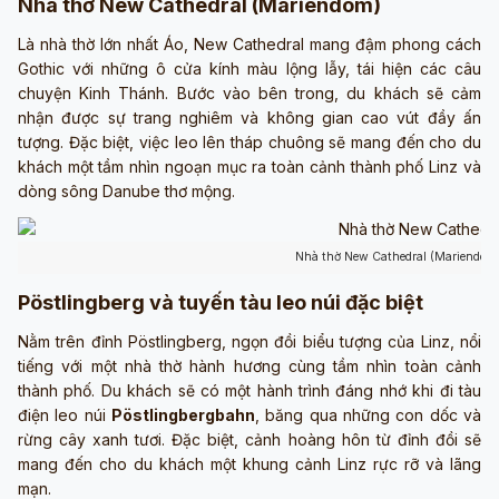
Nhà thờ New Cathedral (Mariendom)
Là nhà thờ lớn nhất Áo, New Cathedral mang đậm phong cách
Gothic với những ô cửa kính màu lộng lẫy, tái hiện các câu
chuyện Kinh Thánh. Bước vào bên trong, du khách sẽ cảm
nhận được sự trang nghiêm và không gian cao vút đầy ấn
tượng. Đặc biệt, việc leo lên tháp chuông sẽ mang đến cho du
khách một tầm nhìn ngoạn mục ra toàn cảnh thành phố Linz và
dòng sông Danube thơ mộng.
Nhà thờ New Cathedral (Mariendom)
Pöstlingberg và tuyến tàu leo núi đặc biệt
Nằm trên đỉnh Pöstlingberg, ngọn đồi biểu tượng của Linz, nổi
tiếng với một nhà thờ hành hương cùng tầm nhìn toàn cảnh
thành phố. Du khách sẽ có một hành trình đáng nhớ khi đi tàu
điện leo núi
Pöstlingbergbahn
, băng qua những con dốc và
rừng cây xanh tươi. Đặc biệt, cảnh hoàng hôn từ đỉnh đồi sẽ
mang đến cho du khách một khung cảnh Linz rực rỡ và lãng
mạn.