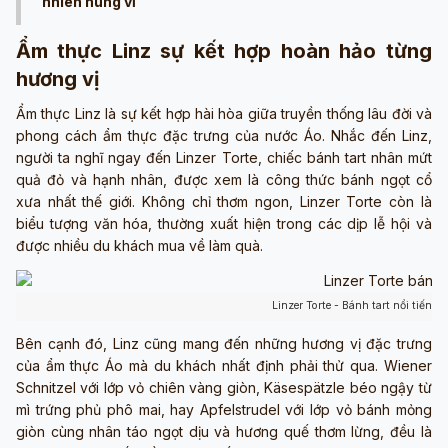
nhiên hùng vĩ
Ẩm thực Linz sự kết hợp hoàn hảo từng
hương vị
Ẩm thực Linz là sự kết hợp hài hòa giữa truyền thống lâu đời và
phong cách ẩm thực đặc trưng của nước Áo. Nhắc đến Linz,
người ta nghĩ ngay đến Linzer Torte, chiếc bánh tart nhân mứt
quả đỏ và hạnh nhân, được xem là công thức bánh ngọt cổ
xưa nhất thế giới. Không chỉ thơm ngon, Linzer Torte còn là
biểu tượng văn hóa, thường xuất hiện trong các dịp lễ hội và
được nhiều du khách mua về làm quà.
Linzer Torte - Bánh tart nổi tiếng
Bên cạnh đó, Linz cũng mang đến những hương vị đặc trưng
của ẩm thực Áo mà du khách nhất định phải thử qua. Wiener
Schnitzel với lớp vỏ chiên vàng giòn, Käsespätzle béo ngậy từ
mì trứng phủ phô mai, hay Apfelstrudel với lớp vỏ bánh mỏng
giòn cùng nhân táo ngọt dịu và hương quế thơm lừng, đều là