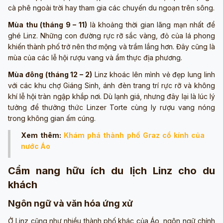
cà phê ngoài trời hay tham gia các chuyến du ngoạn trên sông.
Mùa thu (tháng 9 – 11)
là khoảng thời gian lãng mạn nhất để
ghé Linz. Những con đường rực rỡ sắc vàng, đỏ của lá phong
khiến thành phố trở nên thơ mộng và trầm lắng hơn. Đây cũng là
mùa của các lễ hội rượu vang và ẩm thực địa phương.
Mùa đông (tháng 12 – 2)
Linz khoác lên mình vẻ đẹp lung linh
với các khu chợ Giáng Sinh, ánh đèn trang trí rực rỡ và không
khí lễ hội tràn ngập khắp nơi. Dù lạnh giá, nhưng đây lại là lúc lý
tưởng để thưởng thức Linzer Torte cùng ly rượu vang nóng
trong không gian ấm cúng.
Xem thêm:
Khám phá thành phố Graz cổ kính của
nước Áo
Cẩm nang hữu ích du lịch Linz cho du
khách
Ngôn ngữ và văn hóa ứng xử
Ở Linz cũng như nhiều thành phố khác của Áo, ngôn ngữ chính