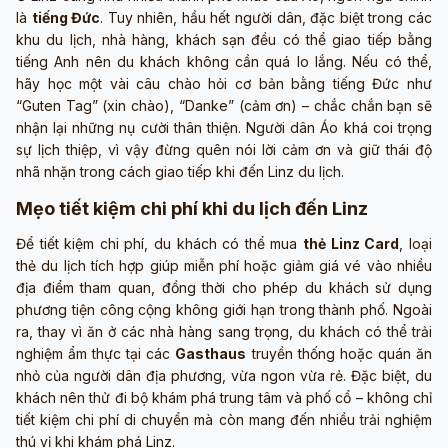
là
tiếng Đức
. Tuy nhiên, hầu hết người dân, đặc biệt trong các
khu du lịch, nhà hàng, khách sạn đều có thể giao tiếp bằng
tiếng Anh nên du khách không cần quá lo lắng. Nếu có thể,
hãy học một vài câu chào hỏi cơ bản bằng tiếng Đức như
“Guten Tag”
(xin chào),
“Danke”
(cảm ơn) – chắc chắn bạn sẽ
nhận lại những nụ cười thân thiện. Người dân Áo khá coi trọng
sự lịch thiệp, vì vậy đừng quên nói lời cảm ơn và giữ thái độ
nhã nhặn trong cách giao tiếp khi đến Linz du lịch.
Mẹo tiết kiệm chi phí khi du lịch đến Linz
Để tiết kiệm chi phí, du khách có thể mua
thẻ Linz Card
, loại
thẻ du lịch tích hợp giúp miễn phí hoặc giảm giá vé vào nhiều
địa điểm tham quan, đồng thời cho phép du khách sử dụng
phương tiện công cộng không giới hạn trong thành phố. Ngoài
ra, thay vì ăn ở các nhà hàng sang trọng, du khách có thể trải
nghiệm ẩm thực tại các
Gasthaus
truyền thống hoặc quán ăn
nhỏ của người dân địa phương, vừa ngon vừa rẻ. Đặc biệt, du
khách nên thử đi bộ khám phá trung tâm và phố cổ – không chỉ
tiết kiệm chi phí di chuyển mà còn mang đến nhiều trải nghiệm
thú vị khi khám phá Linz.