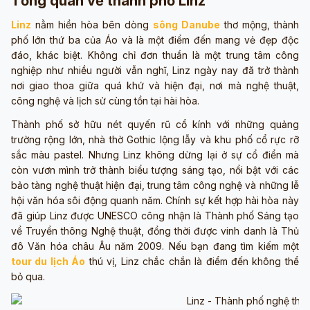
Tổng quan về thành phố Linz
Linz
nằm hiền hòa bên dòng
sông Danube
thơ mộng, thành
phố lớn thứ ba của Áo và là một điểm đến mang vẻ đẹp độc
đáo, khác biệt. Không chỉ đơn thuần là một trung tâm công
nghiệp như nhiều người vẫn nghĩ, Linz ngày nay đã trở thành
nơi giao thoa giữa quá khứ và hiện đại, nơi mà nghệ thuật,
công nghệ và lịch sử cùng tồn tại hài hòa.
Thành phố sở hữu nét quyến rũ cổ kính với những quảng
trường rộng lớn, nhà thờ Gothic lộng lẫy và khu phố cổ rực rỡ
sắc màu pastel. Nhưng Linz không dừng lại ở sự cổ điển mà
còn vươn mình trở thành biểu tượng sáng tạo, nổi bật với các
bảo tàng nghệ thuật hiện đại, trung tâm công nghệ và những lễ
hội văn hóa sôi động quanh năm. Chính sự kết hợp hài hòa này
đã giúp Linz được UNESCO công nhận là Thành phố Sáng tạo
về Truyền thông Nghệ thuật, đồng thời được vinh danh là Thủ
đô Văn hóa châu Âu năm 2009. Nếu bạn đang tìm kiếm một
tour du lịch Áo
thú vị, Linz chắc chắn là điểm đến không thể
bỏ qua.