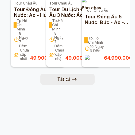
Tour
Châu Âu
Tour
Châu Âu
Bán chạy
Tour Đông Âu 3
Tour Du Lịch Đông
Tour
Châu Âu
Nước: Áo - Hungary
Âu 3 Nước: Áo - Đức
Tour Đông Âu 5
- Slovakia 8 Ngày 7
- Séc 8 Ngày 7 Đêm
Tp.Hồ
Tp.Hồ
Nước: Đức - Áo -
Chí
Chí
Đêm
Hungary - Slovakia -
Minh
Minh
Séc 10n9đ
8
8
Ngày
Ngày
Tp.Hồ
7
7
Chí Minh
Đêm
Đêm
10
Ngày
Chưa
Chưa
9
Đêm
cập
cập
49.900.000
đ
49.000.000
đ
64.990.000
nhật
nhật
Tất cả