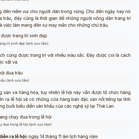
g đến niềm vui cho người dân trong vùng. Cho đến ngày nay nó
 trâu, đây cũng là thời gian để những người nông dân trang trí
là việc làm mang đến sự may mắn cho những chú trâu.
ang trí xinh đẹp (ảnh sưu tầm)
h cũng được trang trí với nhiều màu sắc. Đây được coi là cách
ệc vất vả.
trâu (ảnh sưu tầm)
g sản và hàng hóa, tuy nhiên lễ hội này vẫn được tổ chức hàng
n ra lễ hội sẽ có những cửa hàng bán đặc sản nổi tiếng tại tỉnh
g buổi biểu diễn sân khấu của các nghệ sỹ tại Thái Lan.
 đua trong lễ hội (ảnh sưu tầm)
diễn ra lễ hội:
ngày 14 tháng 11 âm lịch hàng năm