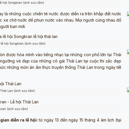
lễ hội Songkran (ảnh sưu tầm)
 này là những cuộc chiến té nước được diễn ra trên khắp đất nước
các xe chở nước để phun nước vào nhau. Mọi người cùng nhau đổ
gười bạn mới.
 lễ hội Songkran (ảnh sưu tầm)
n được hòa mình vào tiếng nhạc tại những con phố lớn tại Thái
 ngưỡng vẻ đẹp của những cô gái Thái Lan tại cuộc thi sắc đẹp
ức những món ăn ẩm thực truyền thống Thái Lan trong ngày tết
 Thái Lan (ảnh sưu tầm)
kran (ảnh sưu tầm)
gian diễn ra lễ hội:
từ ngày 13 đến ngày 15 tháng 4 âm lịch (tại