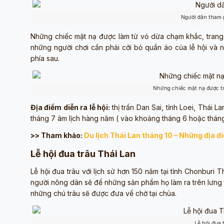
Người dân tham g
Những chiếc mặt nạ được làm từ vỏ dừa chạm khắc, trang t
những người chơi cần phải cởi bỏ quần áo của lễ hội và
phía sau.
Những chiếc mặt nạ được tr
Địa điểm diễn ra lễ hội:
thị trấn Dan Sai, tỉnh Loei, Thái L
tháng 7 âm lịch hàng năm ( vào khoảng tháng 6 hoặc tháng
>> Tham khảo:
Du lịch Thái Lan tháng 10 – Những địa đ
Lễ hội đua trâu Thái Lan
Lễ hội đua trâu với lịch sử hơn 150 năm tại tỉnh Chonburi
người nông dân sẽ để những sản phẩm họ làm ra trên lưng 
những chú trâu sẽ được đưa về chờ tại chùa.
Lễ hội đua 