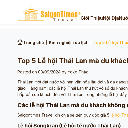
Giới Thiệu
Nội Địa
Nướ
Trang chủ
Kinh nghiệm du lịch
Top 5 Lễ hội Thá
Top 5 Lễ hội Thái Lan mà du khác
Posted on 03/09/2024 by
Yoko Thảo
Thái Lan một đất nước với nền văn hóa lâu đời và đa dạng t
giáo. Hàng năm, các lễ hội Thái Lan thu hút vô số du khách
hấp dẫn du khách đến với Thái Lan trong những lễ hội đầy
Các lễ hội Thái Lan mà du khách không
Saigontimes Travel xin chia sẻ đến quý độc giả 5
lễ hội Th
Lễ hội Songkran (Lễ hội té nước Thái Lan)