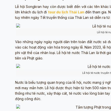
Lễ hội Songkran hay còn được biết đến với các tên khác 
lớn khách du lịch đi
tour du lịch Thái Lan
đến tham gia. N
tuy nhiên ngày Tết truyền thống của Thái Lan sẽ diễn ra từ
Lễ hội té 
Vào những ngày ngày người dân trên toàn đất nước sẽ đượ
vào các hoạt động văn hóa trong ngày lễ. Năm 2023, lễ h
phi vật thể của nhân loại. Lễ hội té nước Thái Lan là thời g
tiên và Phật giáo.
Lễ hội té nước truyền
Nước là biểu tượng quan trọng của lễ hội, nước mang ý ng
mới may mắn hơn. Lễ hội được thực hiện từ hơn 500 năm t
thống như té nước, xây tháp cát, té nước vào lòng bàn tay
động công đức.