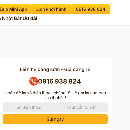
Zalo Mini App
Lịch khởi hành
0916 938 824
 Nhật Bản
Ưu đãi
Liên hệ càng sớm - Giá càng rẻ
0916 938 824
Hoặc để lại số điện thoại, chúng tôi sẽ gọi lại cho bạn
sau ít phút !
Gửi ngay